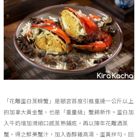
「花雕蛋白蒸螃蟹」是頤宮首度引進重達一公斤以上
的加拿大黃金蟹，也是「重量級」蟹餚新作。蛋白加
入牛奶增加滑順口感蒸熟鋪底，再以陳年花雕酒蒸
蟹，得之鮮美蟹汁，加入香醇雞高湯、蛋黃拌勻，回