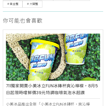
＃黃金蟹
＃大閘蟹
你可能也會喜歡
711獨家開賣小美冰立FUN冰磚杯爽沁檸檬，8月5
日起限時嚐鮮價39元特調咖啡氣泡水超讚
小美冰品推出全新「小美冰立FUN冰磚杯，爽沁檸