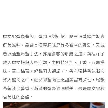
處女蟳蟹膏豐腴，蟹肉清甜細緻，簡單清蒸鎖住蟹肉
鮮美滋味，品嘗其清麗原味是許多饕客的最愛。又或
者以油鹽焗蟹手法，亦是食客的解饞之道。鍋裡除了
放入處女蟳與大量海鹽，主廚特別加入丁香、八角提
味，蓋上鍋蓋，起鍋開火鹽焗，辛香料獨特香氣漸次
滲入蟹肉之中，處女蟳蟹肉細緻甜美富有彈性，尾韻
帶著淡淡馨香，滿滿的蟹膏油潤鮮美，最是處女蟳秋
旬美味的巔峰。