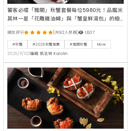
饕客必嚐「雅閣」秋蟹套餐每位5980元！品鑑米
其林一星「花雕雞油蟳」與「蟹皇鮮湯包」的極
致鮮甜
網友評分
(共92人參與)
1,607
#秋蟹
#2025秋蟹推薦
#雅閣秋蟹
More
2025/11/02
|
編輯 凱洛琳 Karolin