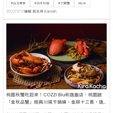
的季節限定頂級大閘蟹Omakase套餐，不斷以嶄新手
#台北美食
#日本料理
#大閘蟹
More
法將大閘蟹鮮甜誘人的蟹肉與蟹膏，化為一道道獨樹一
2022/11/17
|
編輯 凱洛琳 Karolin
格的珍饈佳餚。今年SushiyoshiTaipei更首摘米其林一
星的榮耀，延續此股勢不可當的美譽入秋，正是大閘蟹
最肥美之際，Sushiyoshi壽司
桃園秋蟹吃起來！COZZI Blu和逸飯店．桃園館
「金秋品蟹」經典川揚干鍋燒、金蒜十三香，逸
薈軒限定開吃