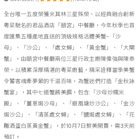
全台唯一五度榮獲米其林三星殊榮、以經典融合創新
粵菜馳名的君品酒店「頤宮」中餐廳，今年秋季也首
度匯集五種產地直送的頂級規格活體美蟹-「沙
母」、「沙公」、「處女蟳」、「黃金蟹」、「大閘
蟹」，由頤宮中餐廳兩位三星行政主廚陳偉強與陳泰
榮，以積累深厚精湛的粵菜廚藝，精采詮釋當季美蟹
令饕客魂牽夢縈的千滋百味，為蟹迷們打造「金秋詠
蟹宴」，其中七道蟹餚美饌，包含:「沙母炒糯米
飯」、「薑蔥焗沙母」、「避風塘炒沙公」、「金沙
焗沙公」、「清蒸處女蟳」、「鹽焗處女蟳」、「花
雕酒蛋白蒸黃金蟹」，於10月7日鮮美開賣，需3天前
預訂。