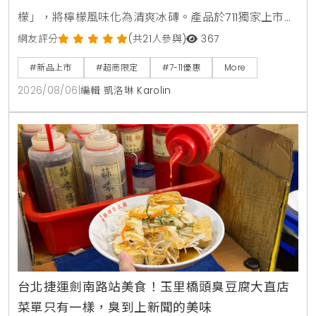
檬」，將檸檬風味化為清爽冰磚。產品於711獨家上市，
2026年8月5日至9月1日享嚐鮮價39元。顆粒狀冰磚可
網友評分
(共21人參與)
367
直接食用，也能加入氣泡水或咖啡混搭出夏日特調飲
#新品上市
#超商限定
#7-11優惠
More
品。
2026/08/06
|
編輯 凱洛琳 Karolin
台北捷運劍南路站美食！玉里橋頭臭豆腐大直店
菜單只有一樣，臭到上新聞的美味