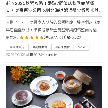
必收2025秋蟹攻略！盤點7間飯店秋季螃蟹饗
宴，從豪邁沙公兩吃到北海道鱈場蟹火鍋與米其
林法式創意料理一篇搞定
又到了一年一度最令人期待的品蟹時節，饕客們的味蕾
早已蠢蠢欲動，準備迎接那金黃蟹膏與飽滿蟹肉的極致
誘惑。看準這波秋季美食商機，各大星級飯店與知名餐
網友評分
(共287人參與)
5,020
廳紛紛端出壓箱寶，從經典不敗的清蒸大閘蟹、肉質緊
#期間限定
#高雄美食
#台北美食
More
實的沙公、產地直送的萬里蟹，到奢華的北海道鱈場
2025/10/09
|
編輯 凱洛琳 Karolin
蟹，各式蟹蟳料理百花齊放，無論是傳統中式筵席、日
式火鍋饗宴，甚至是米其林星級的法式創意詮釋，都將
在這場金秋盛宴中一一登場，為消費者提供最多元豐富
的選擇。台北W飯店