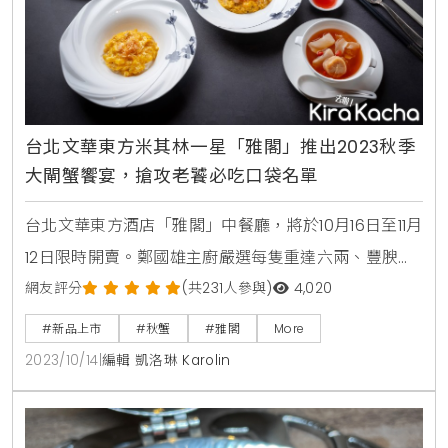
台北文華東方米其林一星「雅閣」推出2023秋季
大閘蟹饗宴，搶攻老饕必吃口袋名單
台北文華東方酒店「雅閣」中餐廳，將於10月16日至11月
12日限時開賣。鄭國雄主廚嚴選每隻重達六兩、豐腴肥
美的台灣在地養殖優質大閘蟹，精心設計了以大閘蟹蟹
網友評分
(共231人參與)
4,020
肉與蟹黃入饌的套餐，包括灌湯蟹粉小籠包、鮮蟹粉燴
#新品上市
#秋蟹
#雅閣
More
脆皮釀花膠等多道甘腴豐美的佳餚，每一口都能品嘗到
2023/10/14
|
編輯 凱洛琳 Karolin
大閘蟹蟹肉的甘甜細緻、蟹黃的香濃馥郁，感受秋日最
鮮美的滋味。鄭國雄主廚嚴選每隻重達六兩、豐腴肥美