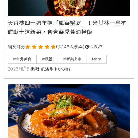
天香樓四十週年推「風華蟹宴」！米其林一星杭
饌獻十道新菜，含奢華禿黃油撈飯
網友評分
(共145人參與)
2,527
#台北美食
#秋蟹
#新菜上市
More
2025/11/15
|
編輯 凱洛琳 Karolin