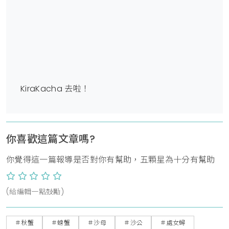
KiraKacha 去啦！
你喜歡這篇文章嗎?
你覺得這一篇報導是否對你有幫助，五顆星為十分有幫助
(給編輯一點鼓勵)
＃秋蟹
＃螃蟹
＃沙母
＃沙公
＃處女蟳