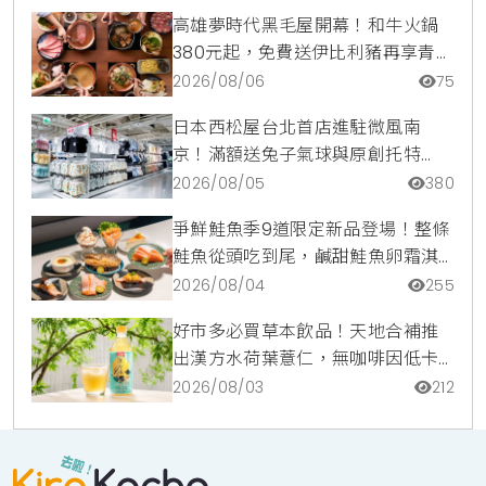
高雄夢時代黑毛屋開幕！和牛火鍋
380元起，免費送伊比利豬再享青森
蘋果冰淇淋加購價。
2026/08/06
75
日本西松屋台北首店進駐微風南
京！滿額送兔子氣球與原創托特
包，指定夏裝享8折優惠
2026/08/05
380
爭鮮鮭魚季9道限定新品登場！整條
鮭魚從頭吃到尾，鹹甜鮭魚卵霜淇
淋開吃，滿額再送限量鮭魚造型扇
2026/08/04
255
好市多必買草本飲品！天地合補推
出漢方水荷葉薏仁，無咖啡因低卡
路里輕鬆喝無負擔
2026/08/03
212