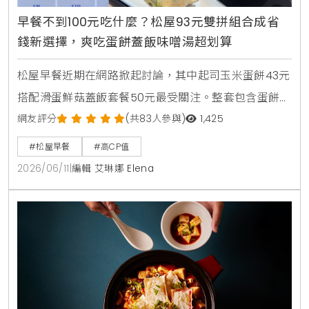
早餐不到100元吃什麼？松屋93元雙拼組合成省
錢新選擇，爽吃蛋餅蓋飯味噌湯超划算
松屋早餐近期在網路掀起討論，其中起司玉米蛋餅43元
搭配滑蛋鮮菇蓋飯套餐50元最受關注。整套包含蛋餅、
蓋飯與味噌湯，總價93元，不到100元就能吃到雙主
網友評分
(共83人參與)
1,425
餐，也讓不少網友認為是近期高CP值早餐代表之一。
#松屋早餐
#高CP值
2026/06/11
|
編輯 艾琳娜 Elena