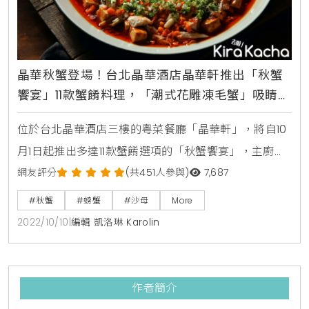
晶華秋蟹登場！台北晶華酒店晶華軒推出「秋蟹
饗宴」11款蟹餚料理，「潮式花雕凍毛蟹」吸睛、
「膏蟹燴麻婆」帶勁
位於台北晶華酒店三樓的粵菜餐廳「晶華軒」，將自10
月1日起推出多達11款蟹餚選項的「秋蟹饗宴」，主廚鄔
海明選用毛蟹、花蟹、沙公、沙母、處女蟳與鱈場蟹，
網友評分
(共451人參與)
7,687
烹煮出潮式花雕凍毛蟹、生拆膏蟹燴麻婆豆腐、花雕蛋
#秋蟹
#螃蟹
#沙母
More
白蒸花蟹、XO醬花蟹蘿蔔糕等全新當令美饌，要讓螃
2022/10/10
|
編輯 凱洛琳 Karolin
蟹控、海鮮控品嚐最美味的秋季限定料理。晶華軒的
「秋蟹饗宴」是由擁有超過三十年粵菜烹飪經驗的港籍
中餐廚藝總監鄔海明所規劃，豐富的菜色選項當中，鄔
作者簡介
主廚首推「潮