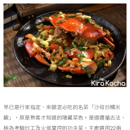
早已是行家指定、來頤宮必吃的名菜「沙母炒糯米
飯」，原是熟客才知道的隱藏菜色。是道遵循古法、
極為考驗炒工及火侯掌控的功夫菜，主廚選用22兩