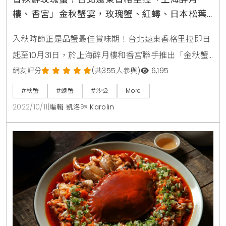
樓、香宮」金秋蟹宴，玫瑰蟹、紅蟳、日本松葉
蟹、大沙公、花蟹，美味限時開吃
入秋時節正是品蟹最佳賞味期！台北遠東香格里拉即日
起至10月31日，於上海醉月樓和香宮聯手推出「金秋蟹
宴」，集結當季肥美蟹種，例如玫瑰蟹、紅蟳、日本松
網友評分
(共355人參與)
6,195
葉蟹、大沙公、花蟹等，以清蒸、火炒、酥炸、入餡等
#秋蟹
#螃蟹
#沙公
More
料理方式，呈現多元品蟹體驗。其中上海醉月樓由賴忠
2022/10/11
|
編輯 凱洛琳 Karolin
舜主廚掌杓，以滬式手法變化出多款佳餚，其中「香辣
鮮玫瑰蟹」將新鮮玫瑰蟹切塊下鍋油炸後撈出，利用剛
酥炸過的蟹油炒蛋，並加入香辣醬、紅蔥頭及蒜頭增添
風味，再將蟹