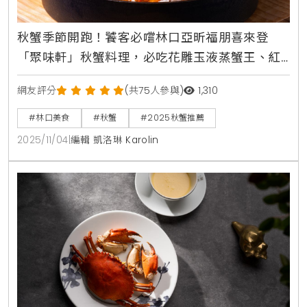
秋蟹季節開跑！饕客必嚐林口亞昕福朋喜來登
「聚味軒」秋蟹料理，必吃花雕玉液蒸蟹王、紅
蟳石鍋撈飯，四人宴NT$8888起
網友評分
(共75人參與)
1,310
#林口美食
#秋蟹
#2025秋蟹推薦
2025/11/04
|
編輯 凱洛琳 Karolin