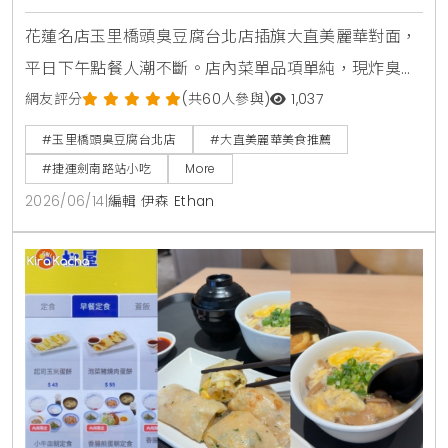
花蓮名店玉里橋頭臭豆腐台北店插旗大直美麗華對面，
平日下午點餐人潮不斷。店內菜單品項單純，現炸臭豆
腐外酥內軟，搭配獨門九層塔泡菜與蒜蓉辣醬，是台北
網友評分
(共60人參與)
1,037
捷運劍南路站必吃美食。
#玉里橋頭臭豆腐台北店
#大直美麗華美食推薦
#捷運劍南路站小吃
More
2026/06/14
|
編輯 伊森 Ethan