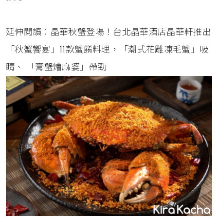
延伸閱讀：
晶華秋蟹登場！台北晶華酒店晶華軒推出
「秋蟹饗宴」11款蟹餚料理，「潮式花雕凍毛蟹」吸
睛、 「膏蟹燴麻婆」帶勁