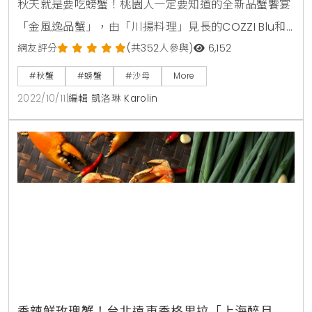
秋天就是要吃螃蟹！桃園人一定要知道的全新品蟹饗宴
「金風逸品蟹」，由「川揚料理」見長的COZZI Blu和
逸飯店．桃園館「逸薈軒」主廚團隊精心打造。自10月
網友評分
(共352人參與)
6,152
15日起至12月31日止限期販售，供饕客自由選擇喜愛的
#秋蟹
#螃蟹
#沙母
More
三款活蟹與其限定推出的料理手法，旭蟹售價1180元、
2022/10/11
|
編輯 凱洛琳 Karolin
沙公2180元、沙母2280元，以單隻計價，須另加一成
服務費，並於三天前完成預訂。「逸薈軒」主廚團隊特
選來自澳洲純淨水域的「旭蟹」、「沙公」
香辣鮮玫瑰蟹！台北遠東香格里拉「上海醉月