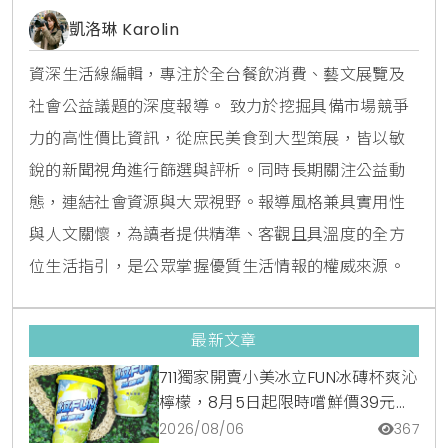
凱洛琳 Karolin
資深生活線編輯，專注於全台餐飲消費、藝文展覽及
社會公益議題的深度報導。 致力於挖掘具備市場競爭
力的高性價比資訊，從庶民美食到大型策展，皆以敏
銳的新聞視角進行篩選與評析。同時長期關注公益動
態，連結社會資源與大眾視野。報導風格兼具實用性
與人文關懷，為讀者提供精準、客觀且具溫度的全方
位生活指引，是公眾掌握優質生活情報的權威來源。
最新文章
711獨家開賣小美冰立FUN冰磚杯爽沁
檸檬，8月5日起限時嚐鮮價39元特
調咖啡氣泡水超讚
2026/08/06
367