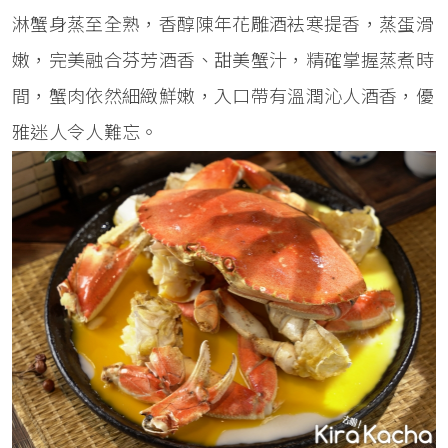
淋蟹身蒸至全熟，香醇陳年花雕酒袪寒提香，蒸蛋滑
嫩，完美融合芬芳酒香、甜美蟹汁，精確掌握蒸煮時
間，蟹肉依然細緻鮮嫩，入口帶有溫潤沁人酒香，優
雅迷人令人難忘。