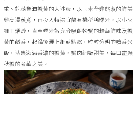
重、飽滿豐潤蟹黃的大沙母，以玉米全雞熬煮的鮮美
雞高湯蒸煮，再投入特選宜蘭有機稻鴨糯米，以小火
細工煨炒，直至糯米飯充分吸飽螃蟹的精華鮮味及蟹
黃的鹹香，起鍋後灑上細蔥點綴，粒粒分明的噴香米
飯，沾裹滿滿香濃的蟹黃，蟹肉細緻甜美，每口盡顯
秋蟹的奢華之美。