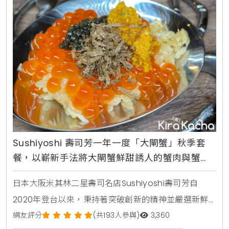
的台灣在地養殖優質大閘蟹，特別設計「雅閣」大閘蟹
套餐，
Sushiyoshi 壽司芳一年一度「大閘蟹」秋季套
餐，以嶄新手法將大閘蟹鮮甜誘人的蟹肉與蟹
膏， 化為一道道獨樹一格的珍饈佳餚
日本大阪米其林二星壽司名店Sushiyoshi壽司芳自
2020年登台以來，秉持著突破創新的精神並嚴選新鮮
食材不斷顛覆饕客們的味蕾，並針對時令推出全台首見
網友評分
(共193人參與)
3,360