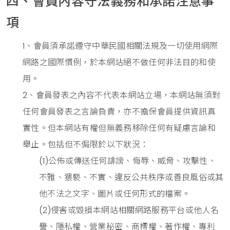
四、會員內容守法義務和承諾注意事
項
1、會員須承諾遵守中華民國相關法規及一切使用網際
網路之國際慣例，於本網站絕不做任何非法目的和使
用。
2、會員發表之內容不代表本網站立場，本網站無須對
任何會員發表之言論負責，亦不擔保會員提供資訊真
實性。但本網站有權但無義務移除任何有疑慮言論和
舉止。包括但不侷限於以下狀況：
(1)公佈或傳送任何誹謗、侮辱、威脅、攻擊性、
不雅、猥褻、不實、違反公共秩序或善良風俗或其
他不法之文字、圖片或任何形式的檔案。
(2)侵害或毀損本網站相關網路服務平台或他人名
譽、隱私權、營業秘密、商標權、著作權、專利