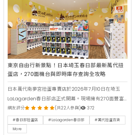
東京自由行新景點！日本埼玉春日部最新萬代扭
蛋店，270面機台與即時庫存查詢全攻略
日本萬代南夢宮扭蛋專賣店於2026年7月10日在埼玉
LaLagarden春日部店正式開幕。現場擁有270面豐富
機台，包含蠟筆小新壽司公仔、排球少年等最新萬代熱
網友評分
(共22人參與)
372
門扭蛋商品。引進線上即時庫存查詢系統，並於開幕前
#春日部扭蛋店
#LaLagarden春日部
#萬代扭蛋百貨
3天推出追蹤社群送棉質束口袋、回收空蛋殼換特製提
More