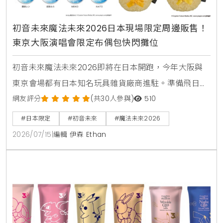
初音未來魔法未來2026日本現場限定周邊販售！
東京大阪演唱會限定布偶包快閃攤位
初音未來魔法未來2026即將在日本開跑，今年大阪與
東京會場都有日本知名玩具雜貨廠商進駐。準備飛日本
看演唱會的台灣粉絲，趕快來看看這次有哪些現場必搶
網友評分
(共30人參與)
510
的布偶包與透明痛包配件，幫自己規劃一趟最完美的日
#日本限定
#初音未來
#魔法未來2026
本追星之旅。
2026/07/15
|
編輯 伊森 Ethan