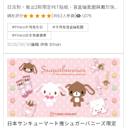
日派對，推出2款限定PET貼紙、盲盒鑰匙圈與戴珍珠耳
環的少女聯名編織玩偶。活動期間提供滿8000日圓免
網友評分
(共62人參與)
1,075
運費及最高30%折扣，6月21日更有當日限定特惠。
#Pinkoi米飛兔生日
#米飛兔盲盒鑰匙圈
#Pinkoi日本免運優惠
2026/06/18
|
編輯 伊森 Ethan
日本サンキューマート推シュガーバニーズ限定