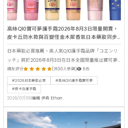
高絲Q10寶可夢護手霜2026年8月3日限量開賣，
皮卡丘防水款與百變怪金木犀香氣日本藥妝同步
登場
日本藥妝必買推薦，高人氣Q10護手霜品牌「コエンリ
ッチ」將於2026年8月3日在日本全國限量推出寶可夢
限定包裝，包含皮卡丘，伊布，百變怪等7款超人氣角
網友評分
(共30人參與)
515
色，全系列8款功能各自針對美白，抗皺，保濕與夜間
#2026日本藥妝必買
#高絲Q10護手霜寶可夢
修護，是兼具視覺與護膚效果的伴手禮首選
#皮卡丘護手霜
2026/07/09
|
編輯 伊森 Ethan