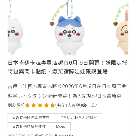
日本吉伊卡哇專賣店越谷6月19日開幕！送限定托
特包與閃卡貼紙、爆笑宿醉娃娃限購登場
吉伊卡哇官方專賣店將於2026年6月19日在日本埼玉縣
越谷レイクタウン全新開幕！為大家整理日本最新專賣
店的開幕資訊與交通位置。現場準備了滿額贈送的限定
網友評分
(共64人參與)
1,107
非賣品貼紙、徽章與托特包。還有全新推出的超搞笑宿
#吉伊卡哇日本專賣店
#ちいかわらんど越谷
醉系列吊飾娃娃、隨機盒玩公仔與寶寶筷架，並提供限
#吉伊卡哇宿醉娃娃
More
定紀念印章的收集攻略。