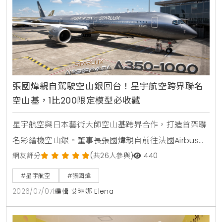
張國煒親自駕駛空山銀回台！星宇航空跨界聯名
空山基，1比200限定模型必收藏
星宇航空與日本藝術大師空山基跨界合作，打造首架聯
名彩繪機空山銀。董事長張國煒親自前往法國Airbus總
部交機，並將飛機駕駛回台。機身採用特殊雲母塗料呈
網友評分
(共26人參與)
440
現液態金屬質感，機腹更巧妙融入機械鯊魚設計。1比
#星宇航空
#張國煒
200限量飛機模型於7月5日起在星宇小舖開賣。
2026/07/07
|
編輯 艾琳娜 Elena