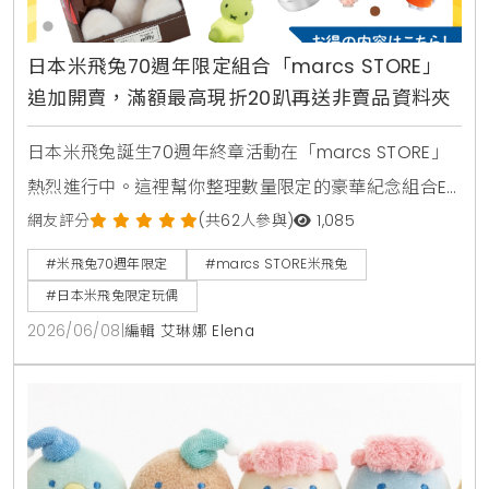
日本米飛兔70週年限定組合「marcs STORE」
追加開賣，滿額最高現折20趴再送非賣品資料夾
日本米飛兔誕生70週年終章活動在「marcs STORE」
熱烈進行中。這裡幫你整理數量限定的豪華紀念組合E
與F販售資訊，還有最高現折20趴的滿額優惠券，去日
網友評分
(共62人參與)
1,085
本旅遊順便補貨或是跨海網購等現在才能入手的特別好
#米飛兔70週年限定
#marcs STORE米飛兔
康。
#日本米飛兔限定玩偶
2026/06/08
|
編輯 艾琳娜 Elena