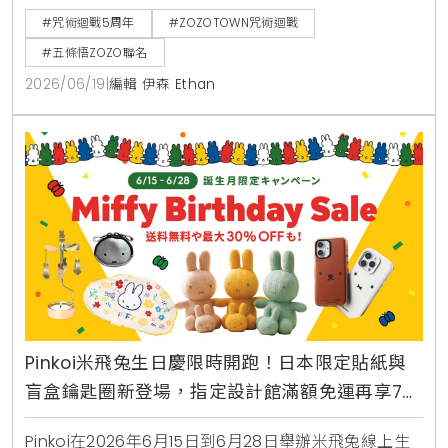
日常單品。東京表參道同步舉辦期間限定店，提供限定
#咒術迴戰5周年
#ZOZOTOWN咒術迴戰
貼紙滿額贈。
#五條悟ZOZO聯名
2026/06/19
|
編輯 伊森 Ethan
Pinkoi米飛兔生日慶限時開跑！日本限定貼紙與
盲盒鑰匙圈新登場，指定設計館滿額免運再享7折
優惠
Pinkoi在2026年6月15日到6月28日舉辦米飛兔線上生