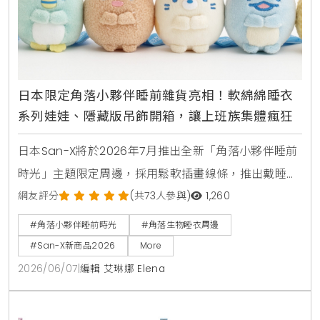
日本限定角落小夥伴睡前雜貨亮相！軟綿綿睡衣
系列娃娃、隱藏版吊飾開箱，讓上班族集體瘋狂
日本San-X將於2026年7月推出全新「角落小夥伴睡前
時光」主題限定周邊，採用鬆軟插畫線條，推出戴睡帽
與髮帶的白熊、炸豬排絨毛娃娃。系列商品包含換裝睡
網友評分
(共73人參與)
1,260
袋、5加1款盲盒壓克力鑰匙圈及附粉圓布偶的透明收納
#角落小夥伴睡前時光
#角落生物睡衣周邊
袋，採數量限定販售。
#San-X新商品2026
More
2026/06/07
|
編輯 艾琳娜 Elena