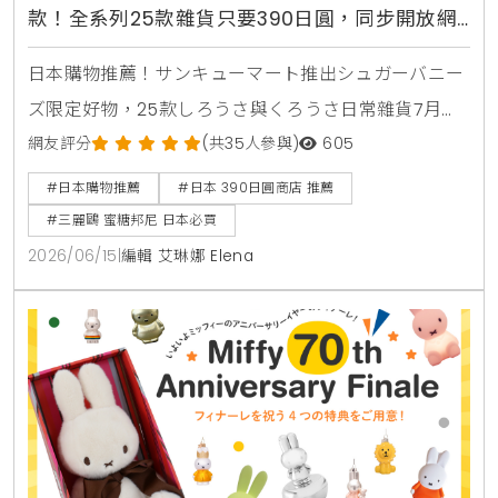
款！全系列25款雜貨只要390日圓，同步開放網
路預購
日本購物推薦！サンキューマート推出シュガーバニー
ズ限定好物，25款しろうさ與くろうさ日常雜貨7月日
本登場。
網友評分
(共35人參與)
605
#日本購物推薦
#日本 390日圓商店 推薦
#三麗鷗 蜜糖邦尼 日本必買
2026/06/15
|
編輯 艾琳娜 Elena