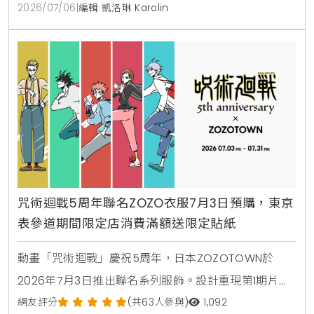
袋等好康活動，是東京自由行最新景點。
2026/07/06
|
編輯 凱洛琳 Karolin
咒術迴戰5周年聯名ZOZO衣服7月3日預購，東京
表參道期間限定店消費滿額送限定貼紙
動畫「咒術迴戰」慶祝5周年，日本ZOZOTOWN於
2026年7月3日推出聯名系列服飾。設計重現第1期片尾
曲的時髦街頭風格，推出連帽衫，T恤及側背包等22款
網友評分
(共63人參與)
1,092