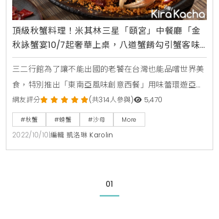
頂級秋蟹料理！米其林三星「頤宮」中餐廳「金
秋詠蟹宴10/7起奢華上桌，八道蟹餚勾引蟹客味
蕾、需3天前預訂
三二行館為了讓不能出國的老饕在台灣也能品嚐世界美
食，特別推出「東南亞風味創意西餐」用味蕾環遊亞
洲，即使沒有出國，也可以在一餐中，匯集星、馬、
網友評分
(共314人參與)
5,470
泰、越、韓、台等亞洲風味料理，等於暢遊亞洲各國的
#秋蟹
#螃蟹
#沙母
More
經典美味，體驗多元的城市風情。
2022/10/10
|
編輯 凱洛琳 Karolin
01