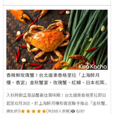
沙公2180元、沙母2280元，以單隻計價，須另加一成
服務費，並於三天前完成預訂。「逸薈軒」主廚團隊特
選來自澳洲純淨水域的「旭蟹」、「沙公」
香辣鮮玫瑰蟹！台北遠東香格里拉「上海醉月
樓、香宮」金秋蟹宴，玫瑰蟹、紅蟳、日本松葉
蟹、大沙公、花蟹，美味限時開吃
入秋時節正是品蟹最佳賞味期！台北遠東香格里拉即日
起至10月31日，於上海醉月樓和香宮聯手推出「金秋蟹
宴」，集結當季肥美蟹種，例如玫瑰蟹、紅蟳、日本松
網友評分
(共356人參與)
6,197