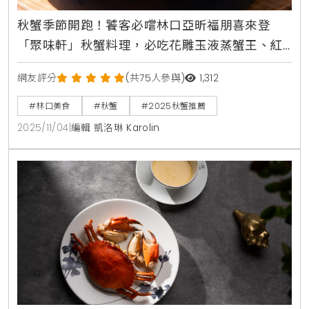
秋蟹季節開跑！饕客必嚐林口亞昕福朋喜來登
「聚味軒」秋蟹料理，必吃花雕玉液蒸蟹王、紅
蟳石鍋撈飯，四人宴NT$8888起
網友評分
(共75人參與)
1,312
#林口美食
#秋蟹
#2025秋蟹推薦
2025/11/04
|
編輯 凱洛琳 Karolin