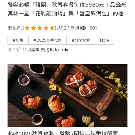
饕客必嚐「雅閣」秋蟹套餐每位5980元！品鑑米
其林一星「花雕雞油蟳」與「蟹皇鮮湯包」的極
致鮮甜
網友評分
(共92人參與)
1,607
#秋蟹
#2025秋蟹推薦
#雅閣秋蟹
More
2025/11/02
|
編輯 凱洛琳 Karolin
必收2025秋蟹攻略！盤點7間飯店秋季螃蟹饗