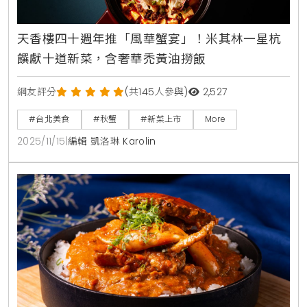
天香樓四十週年推「風華蟹宴」！米其林一星杭
饌獻十道新菜，含奢華禿黃油撈飯
網友評分
(共145人參與)
2,527
#台北美食
#秋蟹
#新菜上市
More
2025/11/15
|
編輯 凱洛琳 Karolin