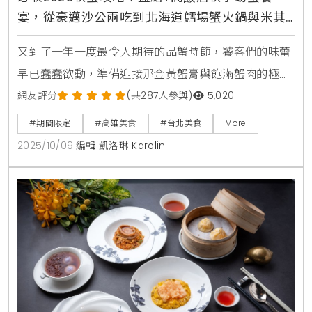
宴，從豪邁沙公兩吃到北海道鱈場蟹火鍋與米其
林法式創意料理一篇搞定
又到了一年一度最令人期待的品蟹時節，饕客們的味蕾
早已蠢蠢欲動，準備迎接那金黃蟹膏與飽滿蟹肉的極致
誘惑。看準這波秋季美食商機，各大星級飯店與知名餐
網友評分
(共287人參與)
5,020
廳紛紛端出壓箱寶，從經典不敗的清蒸大閘蟹、肉質緊
#期間限定
#高雄美食
#台北美食
More
實的沙公、產地直送的萬里蟹，到奢華的北海道鱈場
2025/10/09
|
編輯 凱洛琳 Karolin
蟹，各式蟹蟳料理百花齊放，無論是傳統中式筵席、日
式火鍋饗宴，甚至是米其林星級的法式創意詮釋，都將
在這場金秋盛宴中一一登場，為消費者提供最多元豐富
的選擇。台北W飯店