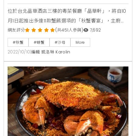
「膏蟹燴麻婆」帶勁
位於台北晶華酒店三樓的粵菜餐廳「晶華軒」，將自10
月1日起推出多達11款蟹餚選項的「秋蟹饗宴」，主廚鄔
海明選用毛蟹、花蟹、沙公、沙母、處女蟳與鱈場蟹，
網友評分
(共451人參與)
7,692
烹煮出潮式花雕凍毛蟹、生拆膏蟹燴麻婆豆腐、花雕蛋
#秋蟹
#螃蟹
#沙母
More
白蒸花蟹、XO醬花蟹蘿蔔糕等全新當令美饌，要讓螃
2022/10/10
|
編輯 凱洛琳 Karolin
蟹控、海鮮控品嚐最美味的秋季限定料理。晶華軒的
「秋蟹饗宴」是由擁有超過三十年粵菜烹飪經驗的港籍
中餐廚藝總監鄔海明所規劃，豐富的菜色選項當中，鄔
主廚首推「潮