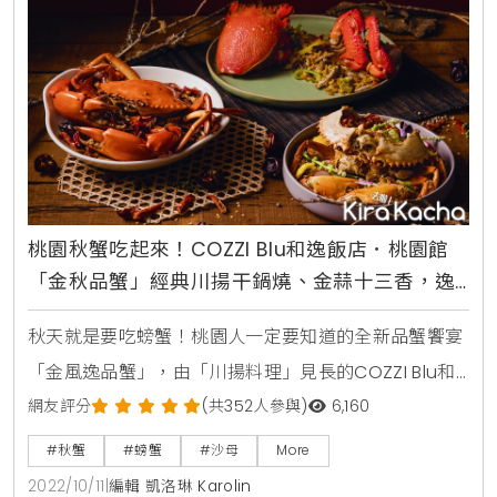
套餐，
桃園秋蟹吃起來！COZZI Blu和逸飯店．桃園館
「金秋品蟹」經典川揚干鍋燒、金蒜十三香，逸
薈軒限定開吃
秋天就是要吃螃蟹！桃園人一定要知道的全新品蟹饗宴
「金風逸品蟹」，由「川揚料理」見長的COZZI Blu和
逸飯店．桃園館「逸薈軒」主廚團隊精心打造。自10月
網友評分
(共352人參與)
6,160
15日起至12月31日止限期販售，供饕客自由選擇喜愛的
#秋蟹
#螃蟹
#沙母
More
三款活蟹與其限定推出的料理手法，旭蟹售價1180元、
2022/10/11
|
編輯 凱洛琳 Karolin