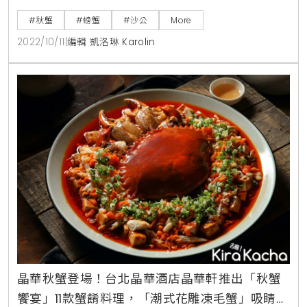
葉蟹、大沙公、花蟹等，以清蒸、火炒、酥炸、入餡等
#秋蟹
#螃蟹
#沙公
More
料理方式，呈現多元品蟹體驗。其中上海醉月樓由賴忠
2022/10/11
|
編輯 凱洛琳 Karolin
舜主廚掌杓，以滬式手法變化出多款佳餚，其中「香辣
鮮玫瑰蟹」將新鮮玫瑰蟹切塊下鍋油炸後撈出，利用剛
酥炸過的蟹油炒蛋，並加入香辣醬、紅蔥頭及蒜頭增添
風味，再將蟹
晶華秋蟹登場！台北晶華酒店晶華軒推出「秋蟹
饗宴」11款蟹餚料理，「潮式花雕凍毛蟹」吸睛、