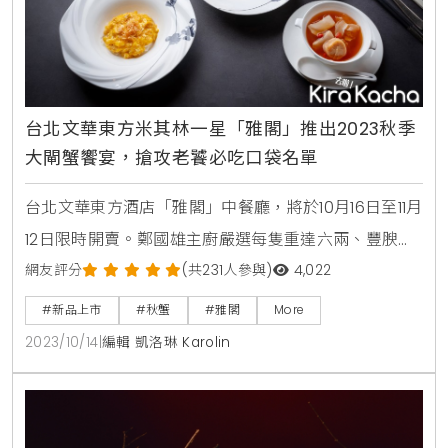
台北文華東方米其林一星「雅閣」推出2023秋季
大閘蟹饗宴，搶攻老饕必吃口袋名單
台北文華東方酒店「雅閣」中餐廳，將於10月16日至11月
12日限時開賣。鄭國雄主廚嚴選每隻重達六兩、豐腴肥
美的台灣在地養殖優質大閘蟹，精心設計了以大閘蟹蟹
網友評分
(共231人參與)
4,022
肉與蟹黃入饌的套餐，包括灌湯蟹粉小籠包、鮮蟹粉燴
#新品上市
#秋蟹
#雅閣
More
脆皮釀花膠等多道甘腴豐美的佳餚，每一口都能品嘗到
2023/10/14
|
編輯 凱洛琳 Karolin
大閘蟹蟹肉的甘甜細緻、蟹黃的香濃馥郁，感受秋日最
鮮美的滋味。鄭國雄主廚嚴選每隻重達六兩、豐腴肥美
的台灣在地養殖優質大閘蟹，特別設計「雅閣」大閘蟹