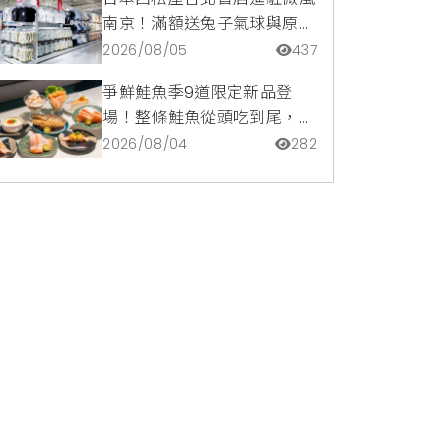
南京！滿額送兔子氣球與原創
托特包，指定夏裝享8折優惠
2026/08/05
437
爭鮮鮭魚季9道限定新品登
場！整條鮭魚從頭吃到尾，鹹
甜鮭魚卵霜淇淋開吃，滿額再
2026/08/04
282
送限量鮭魚造型扇