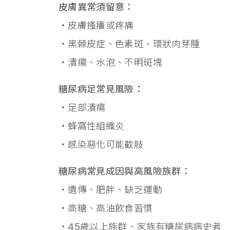
皮膚異常須留意：
・皮膚搔癢或疼痛
・黑棘皮症、色素斑、環狀肉芽腫
・潰瘍、水泡、不明斑塊
糖尿病足常見風險：
・足部潰瘍
・蜂窩性組織炎
・感染惡化可能截肢
糖尿病常見成因與高風險族群：
・遺傳、肥胖、缺乏運動
・高糖、高油飲食習慣
・45歲以上族群、家族有糖尿病病史者