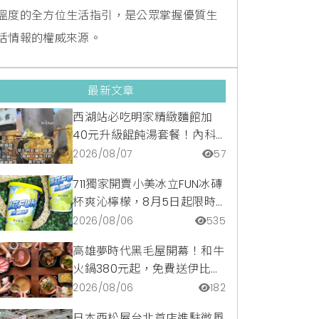
溫度的全方位生活指引，是公眾掌握優質生
活情報的權威來源。
最新文章
西湖站必吃明家精緻麵館加
40元升級餛飩湯套餐！內科
隱藏版爆汁臭豆腐麵與牛肉麵
2026/08/07
57
疙瘩平價攻略
711獨家開賣小美冰立FUN冰磚
杯爽沁檸檬，8月5日起限時
嚐鮮價39元特調咖啡氣泡水
2026/08/06
535
超讚
高雄夢時代黑毛屋開幕！和牛
火鍋380元起，免費送伊比利
豬再享青森蘋果冰淇淋加購
2026/08/06
182
價。
日本西松屋台北首店進駐微風