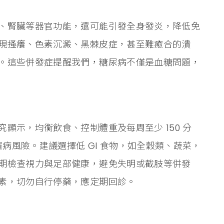
、腎臟等器官功能，還可能引發全身發炎，降低免
現搔癢、色素沉澱、黑棘皮症，甚至難癒合的潰
。這些併發症提醒我們，糖尿病不僅是血糖問題，
顯示，均衡飲食、控制體重及每周至少 150 分
罹病風險。建議選擇低 GI 食物，如全穀類、蔬菜，
期檢查視力與足部健康，避免失明或截肢等併發
素，切勿自行停藥，應定期回診。