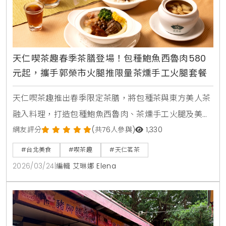
天仁喫茶趣春季茶膳登場！包種鮑魚西魯肉580
元起，攜手郭榮市火腿推限量茶燻手工火腿套餐
天仁喫茶趣推出春季限定茶膳，將包種茶與東方美人茶
融入料理，打造包種鮑魚西魯肉、茶燻手工火腿及美人
山海蔬香匯。搭配經典913雲朵蛋糕，提供充滿春季氣
網友評分
(共76人參與)
1,330
息的台式茶香饗宴，是愛好茶食者的質感選擇。
#台北美食
#喫茶趣
#天仁茗茶
2026/03/24
|
編輯 艾琳娜 Elena