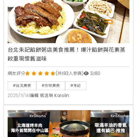
台北朱記餡餅粥店美食推薦！爆汁餡餅與花素蒸
餃重現懷舊滋味
網友評分
(共183人參與)
3,180
#台北美食
#在地美食
#朱記
2025/11/14
|
編輯 凱洛琳 Karolin