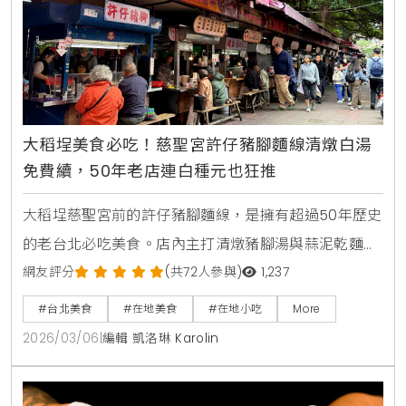
大稻埕美食必吃！慈聖宮許仔豬腳麵線清燉白湯
免費續，50年老店連白種元也狂推
大稻埕慈聖宮前的許仔豬腳麵線，是擁有超過50年歷史
的老台北必吃美食。店內主打清燉豬腳湯與蒜泥乾麵
線，連韓國美食家白種元都曾專程造訪。清甜奶白的湯
網友評分
(共72人參與)
1,237
頭可免費續加，肉質軟嫩不油膩，是造訪迪化街商圈時
#台北美食
#在地美食
#在地小吃
More
不能錯過的台式經典早餐。
2026/03/06
|
編輯 凱洛琳 Karolin