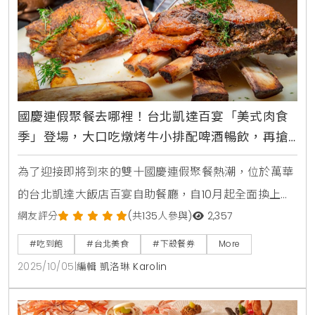
的選擇。台北W飯店
國慶連假聚餐去哪裡！台北凱達百宴「美式肉食
季」登場，大口吃燉烤牛小排配啤酒暢飲，再搶
買10送5餐券
為了迎接即將到來的雙十國慶連假聚餐熱潮，位於萬華
的台北凱達大飯店百宴自助餐廳，自10月起全面換上新
主題，盛大推出「美式肉食季」限定料理，主廚團隊以
網友評分
(共135人參與)
2,357
豪邁的美式風味為靈感，設計超過十道全新肉食菜色，
#吃到飽
#台北美食
#下殺餐券
More
並提供柏克金啤酒無限暢飲，讓消費者能盡情大快朵
2025/10/05
|
編輯 凱洛琳 Karolin
頤，同時更首度與新北市在地小農合作，將新鮮的山藥
融入餐點，為饕客們打造一場兼具美味與健康的豐盛饗