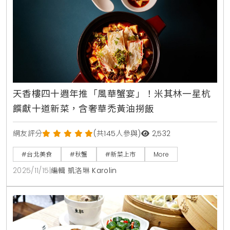
天香樓四十週年推「風華蟹宴」！米其林一星杭
饌獻十道新菜，含奢華禿黃油撈飯
網友評分
(共145人參與)
2,532
#台北美食
#秋蟹
#新菜上市
More
2025/11/15
|
編輯 凱洛琳 Karolin