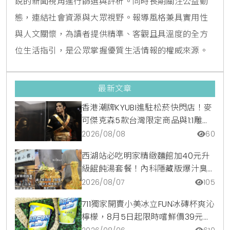
銳的新聞視角進行篩選與評析。同時長期關注公益動
態，連結社會資源與大眾視野。報導風格兼具實用性
與人文關懷，為讀者提供精準、客觀且具溫度的全方
位生活指引，是公眾掌握優質生活情報的權威來源。
最新文章
香港潮牌KYUBI進駐松菸快閃店！麥
可傑克森5款台灣限定商品與1:1雕像
震撼登場
2026/08/08
60
西湖站必吃明家精緻麵館加40元升
級餛飩湯套餐！內科隱藏版爆汁臭
豆腐麵與牛肉麵疙瘩平價攻略
2026/08/07
105
711獨家開賣小美冰立FUN冰磚杯爽沁
檸檬，8月5日起限時嚐鮮價39元特
調咖啡氣泡水超讚