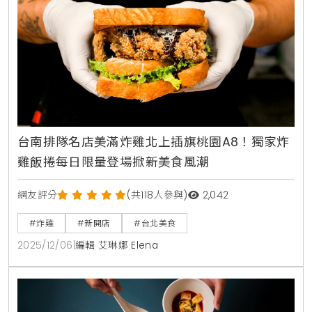
台南排隊名店美滿炸雞北上插旗桃園A8！獨家炸
雞飯捲每日限量登場掀新美食風潮
網友評分
(共118人參與)
2,042
#炸雞
#新開店
#台北美食
2025/12/06
|
編輯 艾琳娜 Elena