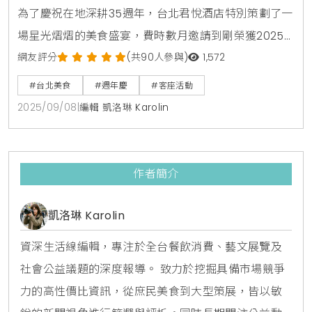
為了慶祝在地深耕35週年，台北君悅酒店特別策劃了一
場星光熠熠的美食盛宴，費時數月邀請到剛榮獲2025
年義大利餐飲權威指南「紅蝦評鑑」一叉殊榮的曼谷愛
網友評分
(共90人參與)
1,572
侶灣君悅酒店「Salvia」義大利餐廳主廚Gabriele
#台北美食
#週年慶
#客座活動
Olivieri來台獻藝，自9月10日起至9月30日止，於館內
2025/09/08
|
編輯 凱洛琳 Karolin
知名的ZIGA ZAGA義大利餐廳展開為期僅三週的客座活
動，饕客們將有機會在台北品嚐到14道來自曼谷的熱賣
經典菜餚，體驗一場舌尖上
作者簡介
凱洛琳 Karolin
資深生活線編輯，專注於全台餐飲消費、藝文展覽及
社會公益議題的深度報導。 致力於挖掘具備市場競爭
力的高性價比資訊，從庶民美食到大型策展，皆以敏