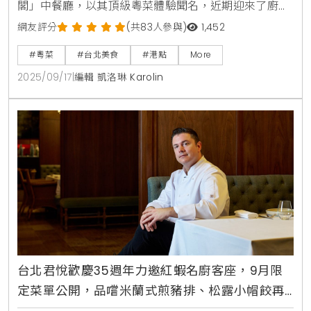
閣」中餐廳，以其頂級粵菜體驗聞名，近期迎來了廚藝
界備受矚目的新任副主廚葉銘惠，為餐廳的港式點心注
網友評分
(共83人參與)
1,452
入一股溫柔而強大的新活力。葉銘惠師傅擁有超過15年
#粵菜
#台北美食
#港點
More
的精湛手藝，她將協助主廚阮明燊，共同為饕客們打造
2025/09/17
|
編輯 凱洛琳 Karolin
一場無與倫比的味蕾盛宴。上任後，葉師傅立即在夏末
初秋之際，推出一系列融合傳統與創新的精緻港點，為
台北的美食圈投下一顆震撼彈，這些美饌於午餐時段供
應，單點價格自
台北君悅歡慶35週年力邀紅蝦名廚客座，9月限
定菜單公開，品嚐米蘭式煎豬排、松露小帽餃再
抽曼谷君悅雙人住宿券