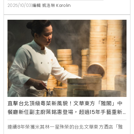
點就在晶華酒店一樓的Regent Gift Shop，饕客們無
2025/10/03
|
編輯 凱洛琳 Karolin
需遠赴日本，就能品嚐到風靡東京貴婦圈的米其林級甜
點，感受最極致的味蕾饗宴。源自米其林一星的甜點
DNA「DOLCE TACUBO
直擊台北頂級粵菜新風貌！文華東方「雅閣」中
餐廳新任副主廚葉銘惠登場，超過15年手藝重新
定義港式點心，必吃菊花龍蝦春卷、黑椒和牛酥
連續8年榮獲米其林一星殊榮的台北文華東方酒店「雅
展現粵菜新高度。