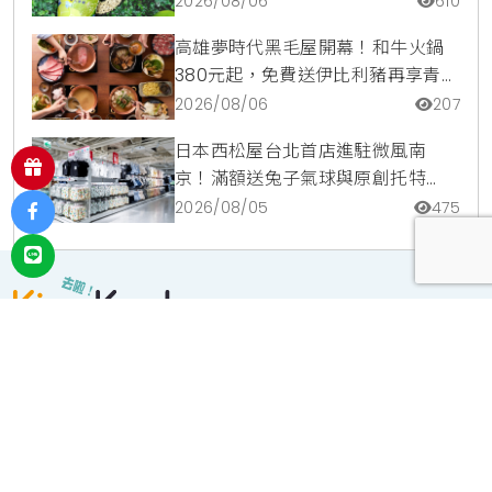
2026/08/06
610
高雄夢時代黑毛屋開幕！和牛火鍋
380元起，免費送伊比利豬再享青森
蘋果冰淇淋加購價。
2026/08/06
207
日本西松屋台北首店進駐微風南
京！滿額送兔子氣球與原創托特
包，指定夏裝享8折優惠
2026/08/05
475
投放廣告
｜
使用條款
｜
聯絡我們
｜
關於我們
宥達利成有限公司 ｜ 新北市汐市區福德一路392巷41弄1號 ｜
02-
2746-6627
Copyright © 2022 KiraKacha.com.tw All rights reserved