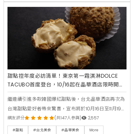
雲等政商名流掌杓的名廚，將其深厚的職人手藝與創新
思維注入桃山。自10月1日起，菊地料理長將以「秋之旬
味」為題，推出全新會席套餐與多款單點佳餚，選用A5
和牛、
甜點控年度必訪清單！東京第一霜淇淋DOLCE
TACUBO首度登台，10/16起在晶華酒店限時開賣
焦糖布丁與可麗露
繼連續引進多款韓國爆紅甜點後，台北晶華酒店再次為
台灣甜點愛好者帶來驚喜，宣布將於10月16日至11月19日
期間，邀請來自東京代官山的超人氣排隊名店「DOLCE
網友評分
(共147人參與)
2,557
TACUBO」來台客座，這也是該品牌首度登陸台灣，地
#甜點
#台北美食
#晶華美食
More