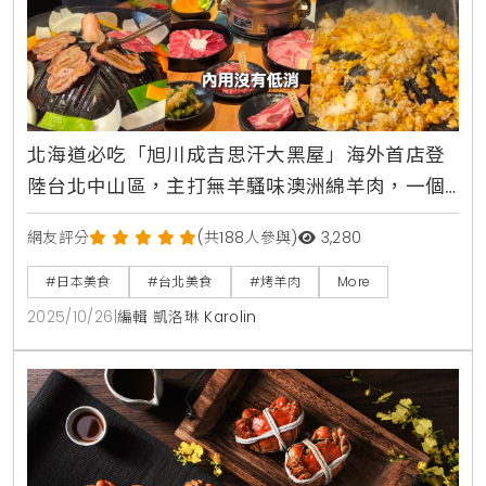
北海道必吃「旭川成吉思汗大黑屋」海外首店登
陸台北中山區，主打無羊騷味澳洲綿羊肉，一個
人也能吃烤肉最低只要260元
網友評分
(共188人參與)
3,280
#日本美食
#台北美食
#烤羊肉
More
2025/10/26
|
編輯 凱洛琳 Karolin