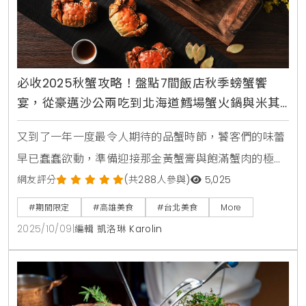
必收2025秋蟹攻略！盤點7間飯店秋季螃蟹饗
宴，從豪邁沙公兩吃到北海道鱈場蟹火鍋與米其
林法式創意料理一篇搞定
又到了一年一度最令人期待的品蟹時節，饕客們的味蕾
早已蠢蠢欲動，準備迎接那金黃蟹膏與飽滿蟹肉的極致
誘惑。看準這波秋季美食商機，各大星級飯店與知名餐
網友評分
(共288人參與)
5,025
廳紛紛端出壓箱寶，從經典不敗的清蒸大閘蟹、肉質緊
#期間限定
#高雄美食
#台北美食
More
實的沙公、產地直送的萬里蟹，到奢華的北海道鱈場
2025/10/09
|
編輯 凱洛琳 Karolin
蟹，各式蟹蟳料理百花齊放，無論是傳統中式筵席、日
式火鍋饗宴，甚至是米其林星級的法式創意詮釋，都將
在這場金秋盛宴中一一登場，為消費者提供最多元豐富