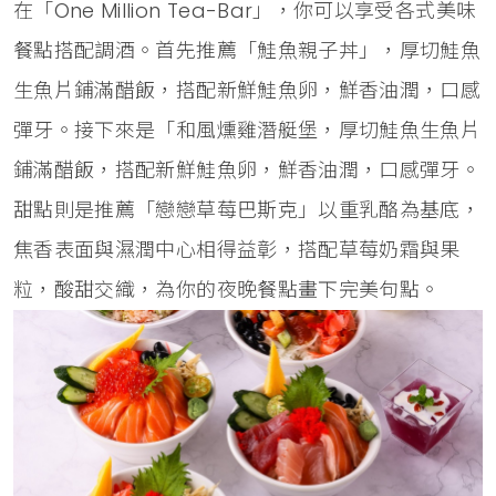
在「One Million Tea-Bar」，你可以享受各式美味
餐點搭配調酒。首先推薦「鮭魚親子丼」，厚切鮭魚
生魚片鋪滿醋飯，搭配新鮮鮭魚卵，鮮香油潤，口感
彈牙。接下來是「和風燻雞潛艇堡，厚切鮭魚生魚片
鋪滿醋飯，搭配新鮮鮭魚卵，鮮香油潤，口感彈牙。
甜點則是推薦「戀戀草莓巴斯克」以重乳酪為基底，
焦香表面與濕潤中心相得益彰，搭配草莓奶霜與果
粒，酸甜交織，為你的夜晚餐點畫下完美句點。