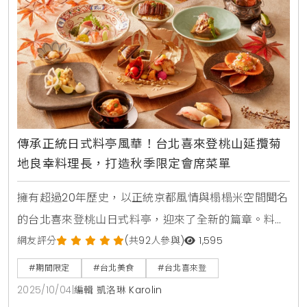
宴。美式經典肉食饗宴，燉烤牛小排成亮點此次「美式
肉食季」的菜色豐
傳承正統日式料亭風華！台北喜來登桃山延攬菊
地良幸料理長，打造秋季限定會席菜單
擁有超過20年歷史，以正統京都風情與榻榻米空間聞名
的台北喜來登桃山日式料亭，迎來了全新的篇章。料理
檯前迎來了擁有超過28年資歷，專精於京都會席料理的
網友評分
(共92人參與)
1,595
菊地良幸擔任新任料理長。這位出身東京，廚藝足跡遍
#期間限定
#台北美食
#台北喜來登
佈國際級餐廳與五星飯店，甚至曾為阿里巴巴創辦人馬
2025/10/04
|
編輯 凱洛琳 Karolin