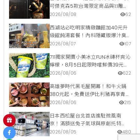
可傑克森5款台灣限定商品與1:1雕像
震撼登場
2026/08/08
62
西湖站必吃明家精緻麵館加40元升
級餛飩湯套餐！內科隱藏版爆汁臭
豆腐麵與牛肉麵疙瘩平價攻略
2026/08/07
107
711獨家開賣小美冰立FUN冰磚杯爽沁
檸檬，8月5日起限時嚐鮮價39元特
調咖啡氣泡水超讚
2026/08/06
622
高雄夢時代黑毛屋開幕！和牛火鍋
380元起，免費送伊比利豬再享青森
蘋果冰淇淋加購價。
2026/08/06
215
日本西松屋台北首店進駐微風南
京！滿額送兔子氣球與原創托特
包，指定夏裝享8折優惠
2026/08/05
480