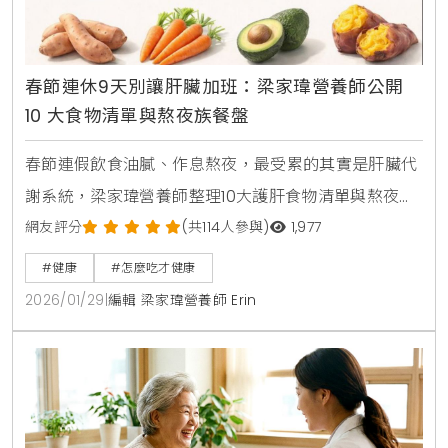
春節連休9天別讓肝臟加班：梁家瑋營養師公開
10 大食物清單與熬夜族餐盤
春節連假飲食油膩、作息熬夜，最受累的其實是肝臟代
謝系統，梁家瑋營養師整理10大護肝食物清單與熬夜族
餐盤原則，從抗氧化、脂肪代謝到高纖飲食重點，教你
網友評分
(共114人參與)
1,977
過年期間降低脂肪肝風險、減輕肝臟負擔。
#健康
#怎麼吃才健康
2026/01/29
|
編輯 梁家瑋營養師 Erin