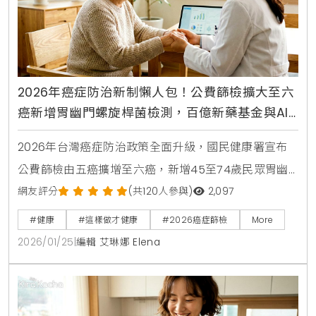
2026年癌症防治新制懶人包！公費篩檢擴大至六
癌新增胃幽門螺旋桿菌檢測，百億新藥基金與AI
技術到位，守護全家人健康
2026年台灣癌症防治政策全面升級，國民健康署宣布
公費篩檢由五癌擴增至六癌，新增45至74歲民眾胃幽
門螺旋桿菌檢測。政府同時投入百億癌症新藥基金，導
網友評分
(共120人參與)
2,097
入AI精準醫療技術提升篩檢品質，並針對肺癌、乳癌等
#健康
#這樣做才健康
#2026癌症篩檢
More
高發癌症提供更完善照護。
2026/01/25
|
編輯 艾琳娜 Elena