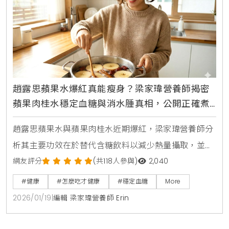
趙露思蘋果水爆紅真能瘦身？梁家瑋營養師揭密
蘋果肉桂水穩定血糖與消水腫真相，公開正確煮
法與3大飲用禁忌
趙露思蘋果水與蘋果肉桂水近期爆紅，梁家瑋營養師分
析其主要功效在於替代含糖飲料以減少熱量攝取，並非
直接燃脂。透過蘋果果膠與肉桂穩定血糖的特性，能增
網友評分
(共118人參與)
2,040
加飽足感並輔助控制食慾。本文提供正確連皮煮法與比
#健康
#怎麼吃才健康
#穩定血糖
More
例，並提醒胃食道逆流、孕婦等族群應謹慎飲用。
2026/01/19
|
編輯 梁家瑋營養師 Erin