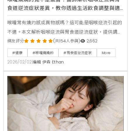
食道逆流症狀差異，教你透過生活飲食調整與適
當就醫時機改善喉嚨異物感
喉嚨常有燒灼感或異物感嗎？這可能是咽喉逆流引起的
不適。本文解析咽喉逆流與胃食道逆流症狀，提供調整
飲食、改善睡姿等自我照護方法，並提醒您當聲音沙
網友評分
(共154人參與)
2,662
啞、吞嚥困難持續時，應尋求專業醫師協助，找回健康
#健康
#喉嚨燒燒的
#胃食道逆流症狀
More
的咽喉狀態。
2026/02/02
|
編輯 伊森 Ethan