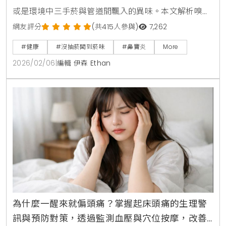
或是環境中三手菸與管道間飄入的異味。本文解析嗅覺
異常的原因與排查方法，教您檢查排水孔與清潔家具，
網友評分
(共415人參與)
7,262
並提醒若症狀持續應儘早就醫，找回清新的呼吸體驗。
#健康
#沒抽菸聞到菸味
#鼻竇炎
More
2026/02/06
|
編輯 伊森 Ethan
為什麼一醒來就偏頭痛？掌握起床頭痛的生理警
訊與預防對策，透過監測血壓與穴位按摩，改善