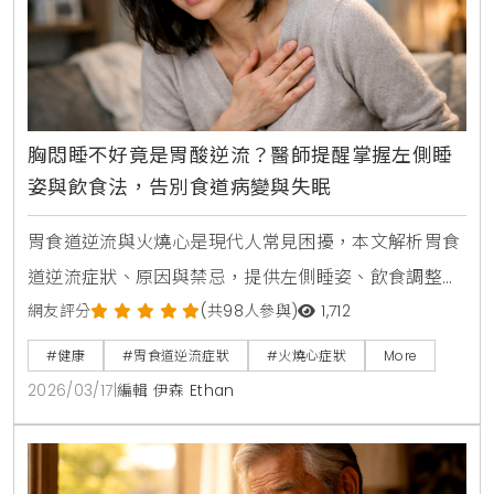
胸悶睡不好竟是胃酸逆流？醫師提醒掌握左側睡
姿與飲食法，告別食道病變與失眠
胃食道逆流與火燒心是現代人常見困擾，本文解析胃食
道逆流症狀、原因與禁忌，提供左側睡姿、飲食調整等
生活建議，並介紹胃鏡檢查與巴瑞特食道預防方法，助
網友評分
(共98人參與)
1,712
您改善胸悶與睡眠問題。
#健康
#胃食道逆流症狀
#火燒心症狀
More
2026/03/17
|
編輯 伊森 Ethan