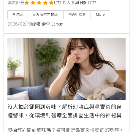
擇原型食物並控制份量。掌握正確的飲食原則與食材替
網友評分
(共102人參與)
1,777
代方案，預防消化不良與胃食道逆流，讓你健康過好
#健康
#怎麼吃才健康
#過年飲食
More
年。
2026/02/19
|
編輯 伊森 Ethan
沒人抽菸卻聞到菸味？解析幻嗅症與鼻竇炎的身
體警訊，從環境到醫療全面排查生活中的神祕異
味來源
沒抽菸卻聞到菸味嗎？這可能是鼻竇炎引發的幻嗅症，