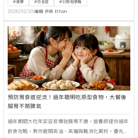
#健康
#恐音症
#討厭咀嚼聲
的生活節奏。
2026/02/20
|
編輯 伊森 Ethan
預防胃食道逆流！過年聰明吃原型食物，大餐後
腸胃不鬧脾氣
過年期間大吃年菜容易導致腸胃不適，營養師提供過年
飲食攻略，教你避開高油、高糖與難消化澱粉，優先選