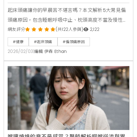
慢性高血壓帶來的脹痛感
起床頭痛讓你的早晨苦不堪言嗎？本文解析5大常見偏
頭痛原因，包含睡眠呼吸中止、枕頭高度不當及慢性高
血壓警訊。掌握舒緩頭痛的正確方法，如穴位按摩與營
網友評分
(共122人參與)
2,122
養補充，並教你辨識必須就醫的危險症狀，全面提升你
#健康
#起床頭痛
#偏頭痛原因
的睡眠品質與生活健康。
2026/02/03
|
編輯 伊森 Ethan
喉嚨燒燒的竟不是感冒？醫師解析咽喉逆流與胃