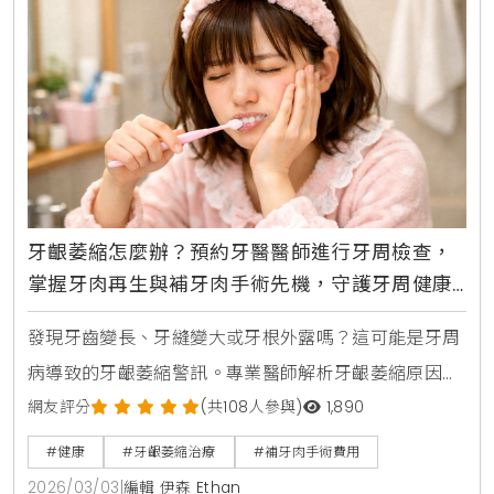
牙齦萎縮怎麼辦？預約牙醫醫師進行牙周檢查，
掌握牙肉再生與補牙肉手術先機，守護牙周健康
告別敏感牙
發現牙齒變長、牙縫變大或牙根外露嗎？這可能是牙周
病導致的牙齦萎縮警訊。專業醫師解析牙齦萎縮原因，
並提供從洗牙、牙根刮治到補牙肉手術的完整治療對
網友評分
(共108人參與)
1,890
策。掌握正確刷牙方法與日常護理，預防不可逆的齒槽
#健康
#牙齦萎縮治療
#補牙肉手術費用
骨流失，找回健康自信的笑容。
2026/03/03
|
編輯 伊森 Ethan