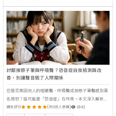
討厭按原子筆與呼吸聲？恐音症自我檢測與改
善，別讓聲音毀了人際關係
您是否常因他人的咀嚼聲、呼吸聲或按原子筆聲感到莫
名憤怒？這可能是「恐音症」在作祟。本文深入解析恐
音症的成因、常見觸發音，並對比其與聽覺過敏的差
網友評分
(共106人參與)
1,842
異，提供科學的改善建議與治療方向，幫助您找回平靜