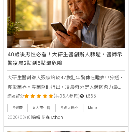
40歲後男性必看！大研生醫創辦人驟逝，醫師示
警凌晨2點到6點最危險
大研生醫創辦人張家銘於47歲壯年驚傳在睡夢中猝逝，
震驚業界。專業醫師指出，凌晨時分是人體防禦力最低
時刻，心因性猝死與睡眠呼吸中止症為兩大隱形殺手。
網友評分
(共96人參與)
1,665
本文解析睡夢中猝死的求救訊號，提供壯年族群預防心
#健康
#大研生醫
#成人健檢
More
血管疾病與維持健康的關鍵建議。
2026/03/10
|
編輯 伊森 Ethan