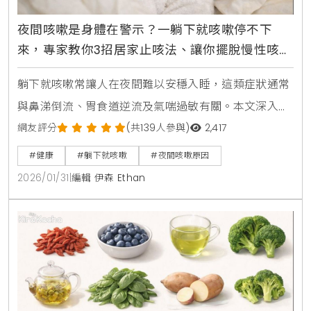
夜間咳嗽是身體在警示？一躺下就咳嗽停不下
來，專家教你3招居家止咳法、讓你擺脫慢性咳嗽
順利入眠
躺下就咳嗽常讓人在夜間難以安穩入睡，這類症狀通常
與鼻涕倒流、胃食道逆流及氣喘過敏有關。本文深入解
析夜間咳嗽的成因，並提供墊高枕頭、採取左側睡姿及
網友評分
(共139人參與)
2,417
控制環境濕度等專業舒緩建議。掌握正確的睡眠習慣與
#健康
#躺下就咳嗽
#夜間咳嗽原因
就醫警訊，幫助您找回優質睡眠。
2026/01/31
|
編輯 伊森 Ethan