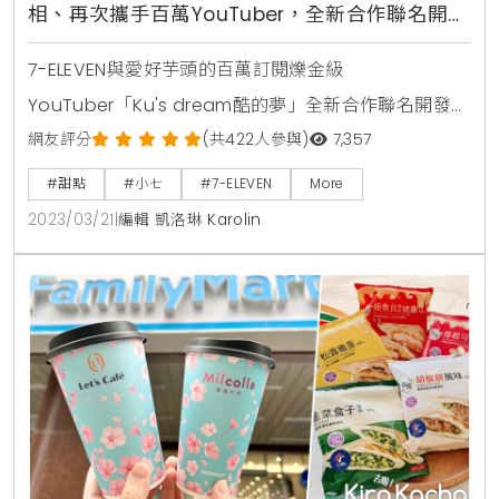
相、再次攜手百萬YouTuber，全新合作聯名開發
「芋酷同行」系列商品、搶攻芋頭控必吃口袋名
7-ELEVEN與愛好芋頭的百萬訂閱爍金級
單
YouTuber「Ku's dream酷的夢」全新合作聯名開發
「芋酷同行」系列商品，同時也與知名烘焙品牌合作開
網友評分
(共422人參與)
7,357
發限量甜點和冰品，打造令人「芋」罷不能的春季甜蜜
#甜點
#小七
#7-ELEVEN
More
滋味，3月22日起全面上市、將再創市場話題。7-
2023/03/21
|
編輯 凱洛琳 Karolin
ELEVEN「芋酷同行」聯名新品主要聚焦在烘焙品類，7-
ELEVEN憑藉多年在烘焙糕點開發的深厚實力，同時掌握
芋頭既可甜又可鹹的特性，嚴選在地食材當中香