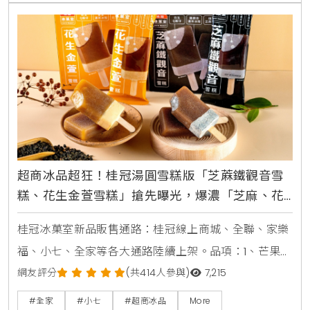
18日至10月31日，推出金鐘聯名杯套與大杯任選第2杯半
超商冰品超狂！桂冠湯圓雪糕版「芝蔴鐵觀音雪
糕、花生金萱雪糕」搶先曝光，爆濃「芝麻、花
生雪糕」全家、小七陸續開賣
桂冠冰菓室新品販售通路：桂冠線上商城、全聯、家樂
福、小七、全家等各大通路陸續上架。品項：1、芒果煉
乳夾心雪糕售價：45元， 160元/4入2、芝蔴鐵觀音雪
網友評分
(共414人參與)
7,215
糕、花生金萱雪糕售價：49元， 175元/4入3、極濃巧
#全家
#小七
#超商冰品
More