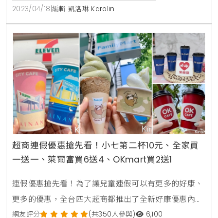
克力布朗尼冰淇淋售價：59元
2023/04/18
|
編輯 凱洛琳 Karolin
超商連假優惠搶先看！小七第二杯10元、全家買
一送一、萊爾富買6送4、OKmart買2送1
連假優惠搶先看！為了讓兒童連假可以有更多的好康、
更多的優惠，全台四大超商都推出了全新好康優惠內
容，KiraKacha去啦！整理出四大超商最新連假優惠，
網友評分
(共350人參與)
6,100