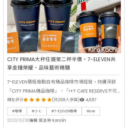
CITY PRIMA大杯任選第二杯半價，7-ELEVEN共
享金鐘榮耀、品味藝術精髓
7-ELEVEN積極推動自有精品咖啡市場經營，持續深耕
「CITY PRIMA精品咖啡」、「!+? CAFE RESERVE不可
思議咖啡」雙品牌，為滿足咖啡饕客追求極致風味的渴
網友評分
(共268人參與)
4,687
望，再度推出咖啡大師監製極選咖啡豆。其中，「!+?
#咖啡
#小七
#7-ELEVEN咖啡
More
CAFE RESERVE不可思議咖啡」第三度推出「阿里山咖
2023/10/18
|
編輯 凱洛琳 Karolin
啡˙藝伎大賞」，同時「CITY PRIMA精品咖啡」自10月