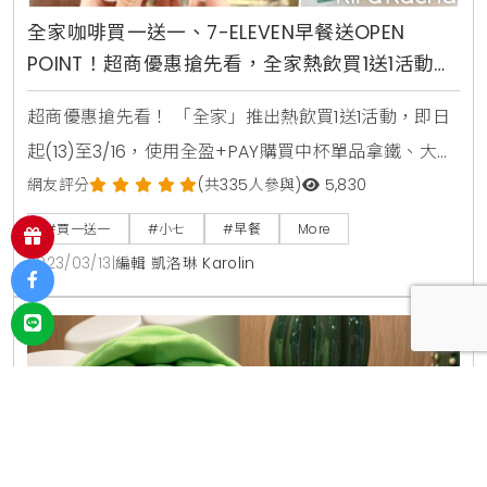
全家咖啡買一送一、7-ELEVEN早餐送OPEN
POINT！超商優惠搶先看，全家熱飲買1送1活動、
小七吃早餐加贈OPEN POINT 7%點數
超商優惠搶先看！ 「全家」推出熱飲買1送1活動，即日
起(13)至3/16，使用全盈+PAY購買中杯單品拿鐵、大杯
蜜露珂娜膠原拿鐵享同品項買1送1優惠；此外還有濃郁
網友評分
(共335人參與)
5,830
的Sakimoto玉米濃湯，會員特價每杯55元，購買私品
#買一送一
#小七
#早餐
More
茶全品項也可享第二杯7折。同時，7-ELEVEN為了搶攻
2023/03/13
|
編輯 凱洛琳 Karolin
逾2千億早餐市場商機，同時迎接3月18日國際早餐日，
7-ELEVEN提供上百種早餐變化組合，限時5天推出吃早
餐加贈OPEN P