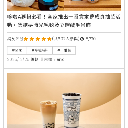
哆啦A夢粉必看！全家推出一番賞童夢成真抽獎活
動，集結夢時光毛毯及立體絨毛吊飾
網友評分
(共502人參與)
8,770
#全家
#哆啦A夢
#一番賞
2025/12/25
|
編輯 艾琳娜 Elena