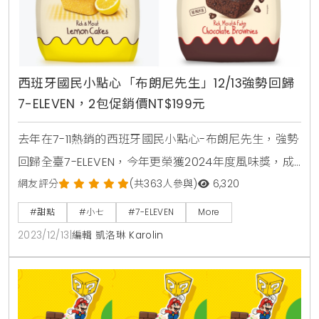
西班牙國民小點心「布朗尼先生」12/13強勢回歸
7-ELEVEN，2包促銷價NT$199元
去年在7-11熱銷的西班牙國民小點心-布朗尼先生，強勢
回歸全臺7-ELEVEN，今年更榮獲2024年度風味獎，成
為西班牙午後嘴饞輕零食的首選。布朗尼（Brownie）
網友評分
(共363人參與)
6,320
是甜點的經典代表，源自於18世紀的人氣點心，而西班
#甜點
#小七
#7-ELEVEN
More
牙經典布朗尼品牌「布朗尼先生」，更是在西班牙為家
2023/12/13
|
編輯 凱洛琳 Karolin
喻戶曉的布朗尼品牌。其創辦人John Brown 放棄一切
投入自己喜愛的烘焙事業中，曾推出布朗尼蛋糕和馬芬
等甜點，而後因布朗尼蛋糕名氣越