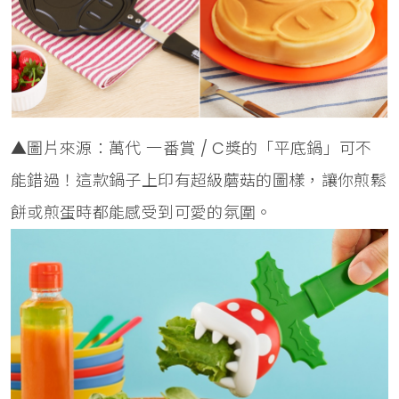
▲圖片來源：萬代 一番賞 / C獎的「平底鍋」可不
能錯過！這款鍋子上印有超級蘑菇的圖樣，讓你煎鬆
餅或煎蛋時都能感受到可愛的氛圍。