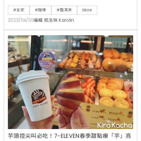
不論是小七第二杯10元、全家買一送一、萊爾富買6送
#全家
#咖啡
#霜淇淋
More
4，還是OKmart買2送1，就是要讓國人一邊出遊一邊享
2023/04/01
|
編輯 凱洛琳 Karolin
受好康。7-ELEVEN連假咖啡第二杯10元活動期間：
2023/03/22-04/04活動內容：CITY PRIMA精品美式、
精品拿鐵同品項第2
芋頭控尖叫必吃！7-ELEVEN春季甜點療「芋」亮