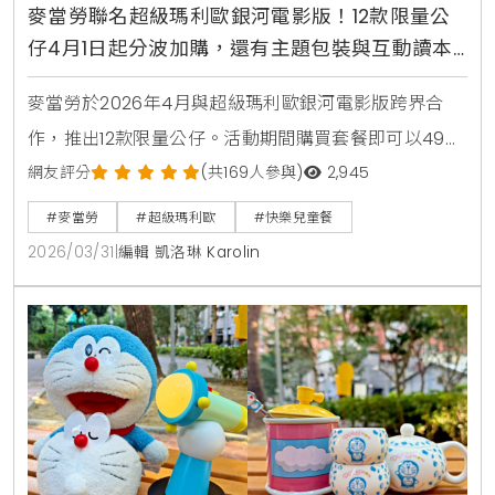
麥當勞聯名超級瑪利歐銀河電影版！12款限量公
仔4月1日起分波加購，還有主題包裝與互動讀本
同步登場
麥當勞於2026年4月與超級瑪利歐銀河電影版跨界合
作，推出12款限量公仔。活動期間購買套餐即可以49元
加購，並同步推出Happy Meal主題包裝與互動讀本。
網友評分
(共169人參與)
2,945
此外，4月初於華山園區舉辦親子沉浸式體驗，帶領粉
#麥當勞
#超級瑪利歐
#快樂兒童餐
絲進入瑪利歐的銀河冒險世界。
2026/03/31
|
編輯 凱洛琳 Karolin