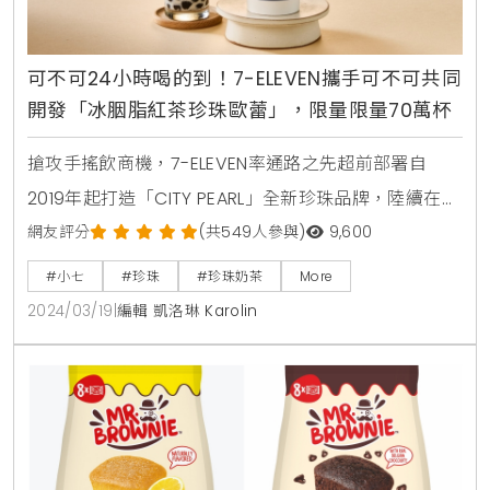
可不可24小時喝的到！7-ELEVEN攜手可不可共同
開發「冰胭脂紅茶珍珠歐蕾」，限量限量70萬杯
搶攻手搖飲商機，7-ELEVEN率通路之先超前部署自
2019年起打造「CITY PEARL」全新珍珠品牌，陸續在全
台門市推出暢銷飲品，打造離家最近24小時手搖飲通
網友評分
(共549人參與)
9,600
路。瞄準年輕族群，「CITY PEARL」更首次攜手「可不
#小七
#珍珠
#珍珠奶茶
More
可熟成紅茶專賣店」聯名監製合作開發「冰胭脂紅茶珍
2024/03/19
|
編輯 凱洛琳 Karolin
珠歐蕾」，預計再次創造全民嚐鮮風潮，期能帶動相關
業績成長逾兩成。觀察咖啡、手搖飲市場規模達上千億
元，7-ELEVEN藉由「多元品牌」