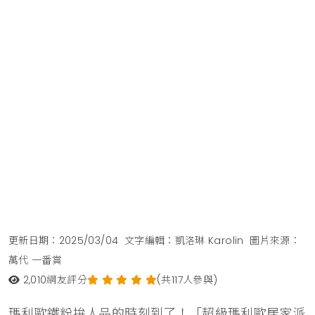
更新日期：2025/03/04
文字編輯：凱洛琳 Karolin
圖片來源：
萬代 一番賞
2,010
網友評分
(共117人參與)
瑪利歐鐵粉拚人品的時刻到了！「超級瑪利歐居家派