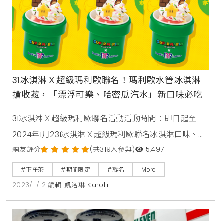
31冰淇淋Ｘ超級瑪利歐聯名！瑪利歐水管冰淇淋
搶收藏，「漂浮可樂、哈密瓜汽水」新口味必吃
31冰淇淋Ｘ超級瑪利歐聯名活動活動時間：即日起至
2024年1月231冰淇淋Ｘ超級瑪利歐聯名冰淇淋口味、售
價口味：超級蘑菇 漂浮可樂、1UP蘑菇 哈密瓜汽水售
網友評分
(共319人參與)
5,497
價：單球甜筒或紙杯 110元31冰淇淋Ｘ超級瑪利歐聯名系
#下午茶
#期間限定
#聯名
More
列超級瑪利歐雙球杯 140元無敵星聖代 195元耀西蛋組
2023/11/12
|
編輯 凱洛琳 Karolin
合 1,080元