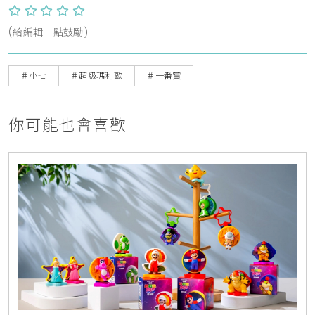
(給編輯一點鼓勵)
＃小七
＃超級瑪利歐
＃一番賞
你可能也會喜歡