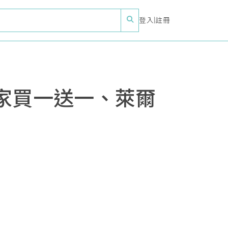
登入
|
註冊
家買一送一、萊爾