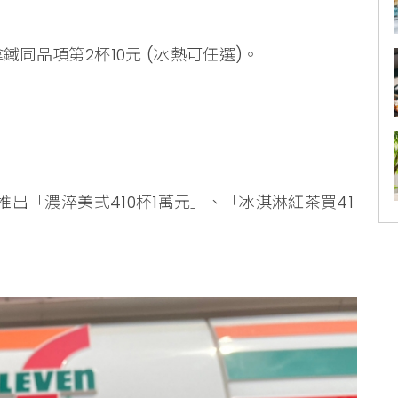
拿鐵同品項第2杯10元 (冰熱可任選)。
時取推出「濃淬美式410杯1萬元」、「冰淇淋紅茶買41