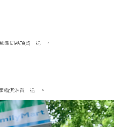
式、拿鐵同品項買一送一。
全家霜淇淋買一送一。