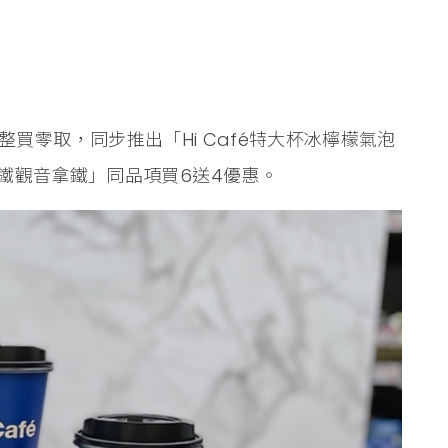
APP整買零取，同步推出「Hi Café特大杯冰檸檬氣泡
鐵觀音拿鐵」同品項買6送4優惠。