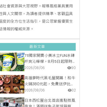
結社會資源與大眾視野。報導風格兼具實用
性與人文關懷，為讀者提供精準、客觀且具
溫度的全方位生活指引，是公眾掌握優質生
活情報的權威來源。
最新文章
711獨家開賣小美冰立FUN冰磚
杯爽沁檸檬，8月5日起限時
嚐鮮價39元特調咖啡氣泡水
2026/08/06
90
超讚
高雄夢時代黑毛屋開幕！和牛
火鍋380元起，免費送伊比利
豬再享青森蘋果冰淇淋加購
2026/08/06
32
價。
日本西松屋台北首店進駐微風
南京！滿額送兔子氣球與原創