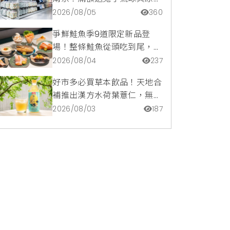
托特包，指定夏裝享8折優惠
2026/08/05
360
爭鮮鮭魚季9道限定新品登
場！整條鮭魚從頭吃到尾，鹹
甜鮭魚卵霜淇淋開吃，滿額再
2026/08/04
237
送限量鮭魚造型扇
好市多必買草本飲品！天地合
補推出漢方水荷葉薏仁，無咖
啡因低卡路里輕鬆喝無負擔
2026/08/03
187