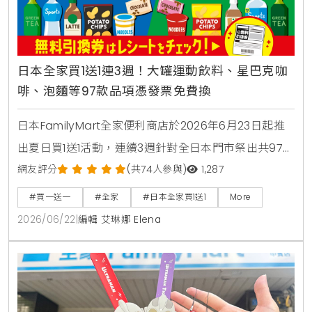
日本全家買1送1連3週！大罐運動飲料、星巴克咖
啡、泡麵等97款品項憑發票免費換
日本FamilyMart全家便利商店於2026年6月23日起推
出夏日買1送1活動，連續3週針對全日本門市祭出共97款
人氣商品，包含星巴克咖啡、大容量運動飲料、日清杯
網友評分
(共74人參與)
1,287
麵及熱銷巧克力零食，消費者購買指定商品即可於隔週
#買一送一
#全家
#日本全家買1送1
More
憑發票免費兌換，是近期台灣讀者前往日本旅遊、自由
2026/06/22
|
編輯 艾琳娜 Elena
行時不可錯過的超商省錢必看攻略。