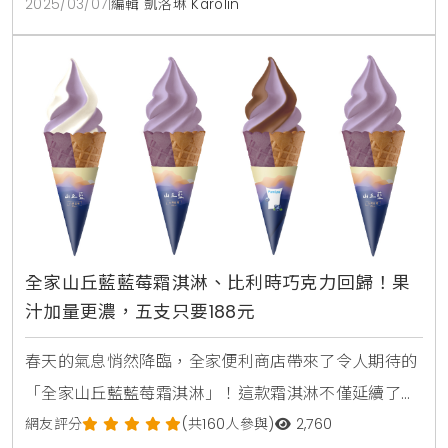
2025/03/07
|
編輯 凱洛琳 Karolin
合作的「抹茶酥頂點心杯」，以及回歸的「玄米抹茶麻
吉麵包」，絕對能滿足你的味蕾！即日起至3/18，購買
指定商品還享第二件6折優惠，抹茶控千萬別錯過！全
家甜
全家山丘藍藍莓霜淇淋、比利時巧克力回歸！果
汁加量更濃，五支只要188元
春天的氣息悄然降臨，全家便利商店帶來了令人期待的
「全家山丘藍藍莓霜淇淋」！這款霜淇淋不僅延續了去
年的熱銷，還在口味上進行了全新升級。全新的山丘藍
網友評分
(共160人參與)
2,760