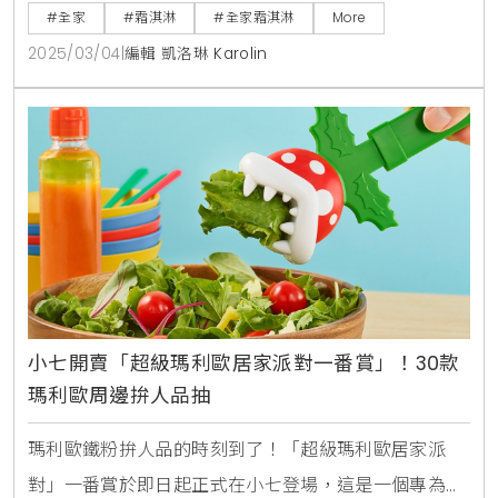
藍莓果汁配方，讓每一口都充滿濃郁的果香，酸甜適
#全家
#霜淇淋
#全家霜淇淋
More
中，讓人一試成主顧。從3月5日至3月7日，消費者可
2025/03/04
|
編輯 凱洛琳 Karolin
以享受限時優惠，五支只需188元，讓你在春日裡盡情
享受這份美味。此外，還推出綜合口味霜淇淋，特別選
用來自小農的牛奶，讓口感更加滑順，奶香四溢，搭配
新鮮藍莓果汁，
小七開賣「超級瑪利歐居家派對一番賞」！30款
瑪利歐周邊拚人品抽
瑪利歐鐵粉拚人品的時刻到了！「超級瑪利歐居家派
對」一番賞於即日起正式在小七登場，這是一個專為瑪