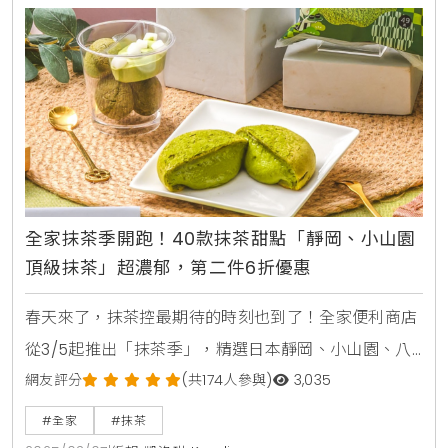
全面啟動 三餐都能省全家幫你省！即日起推出超狂「銅
板早餐」組合，飯糰+豆漿、三明治+咖啡通通49元
起，比你自己在
全家抹茶季開跑！40款抹茶甜點「靜岡、小山園
頂級抹茶」超濃郁，第二件6折優惠
春天來了，抹茶控最期待的時刻也到了！全家便利商店
從3/5起推出「抹茶季」，精選日本靜岡、小山園、八
女等頂級抹茶粉，打造10款特色新品，讓你的春遊採買
網友評分
(共174人參與)
3,035
充滿儀式感。從聯名甜點到熱銷麵包，每一款都融入濃
#全家
#抹茶
郁茶香與豐富層次，像是與人氣品牌「午冬5.TUNG」