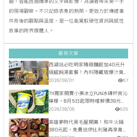
題，皆能透過精準的文字與影像，為讀者帶來第一手
的現場觀察。不只記錄表象的熱鬧，更致力於傳遞事
件背後的觀點與溫度，是一位能駕馭硬性資訊與感性
敘事的跨界媒體人。
最新文章
西湖站必吃明家精緻麵館加40元升
級餛飩湯套餐！內科隱藏版爆汁臭
豆腐麵與牛肉麵疙瘩平價攻略
2026/08/07
57
711獨家開賣小美冰立FUN冰磚杯爽沁
檸檬，8月5日起限時嚐鮮價39元特
調咖啡氣泡水超讚
2026/08/06
535
高雄夢時代黑毛屋開幕！和牛火鍋
380元起，免費送伊比利豬再享青森