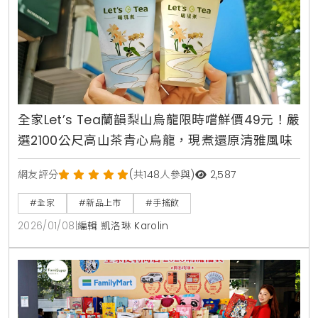
全家Let’s Tea蘭韻梨山烏龍限時嚐鮮價49元！嚴
選2100公尺高山茶青心烏龍，現煮還原清雅風味
網友評分
(共148人參與)
2,587
#全家
#新品上市
#手搖飲
2026/01/08
|
編輯 凱洛琳 Karolin