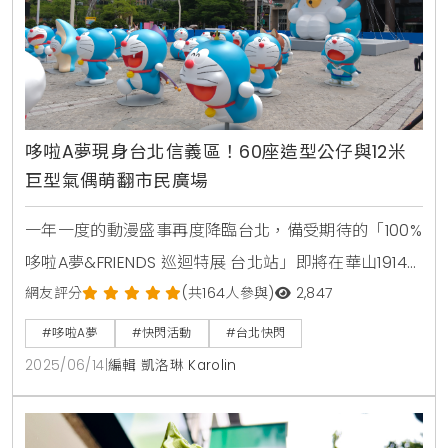
哆啦A夢現身台北信義區！60座造型公仔與12米
巨型氣偶萌翻市民廣場
一年一度的動漫盛事再度降臨台北，備受期待的「100%
哆啦A夢&FRIENDS 巡迴特展 台北站」即將在華山1914
文創園區盛大登場。為了替展覽暖身，主辦單位聯合數
網友評分
(共164人參與)
2,847
位文創與AllRights Reserved聯手出擊，於6月14日和15
#哆啦A夢
#快閃活動
#台北快閃
日兩天，在台北市民廣場舉辦快閃活動，率先曝光了展
2025/06/14
|
編輯 凱洛琳 Karolin
覽的吸睛亮點，吸引大批民眾爭相目睹，現場氣氛熱鬧
非凡。巨型哆啦A夢空降信義區 60座造型公仔一次看個