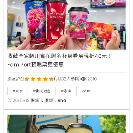
收藏全家蜷川實花聯名杯身看展現折40元！
FamiPort預購票更優惠
網友評分
(共132人參與)
2,310
#全家
#期間限定
#咖啡
More
2026/01/12
|
編輯 艾琳娜 Elena