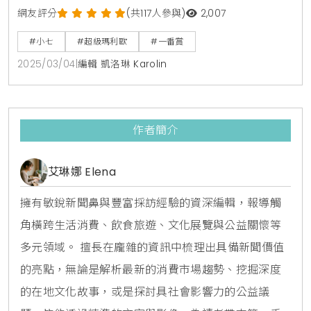
利歐迷設計的居家派對系列，讓你在家中也能享受超級
網友評分
(共117人參與)
2,007
瑪利歐的樂趣！這次推出的近30款派對必需品，包括零
#小七
#超級瑪利歐
#一番賞
食收納盒、造型吐司模具和可愛的造型夾，絕對能讓你
2025/03/04
|
編輯 凱洛琳 Karolin
的聚會充滿趣味與創意，讓每一位參與者都能感受到遊
戲的魅力與歡樂。首先，A獎的「零食收納盒」絕對是
派對的明星！它的設計靈感來自遊戲中的問號磚塊，讓
作者簡介
你在享用零食的同
艾琳娜 Elena
擁有敏銳新聞鼻與豐富採訪經驗的資深編輯，報導觸
角橫跨生活消費、飲食旅遊、文化展覽與公益關懷等
多元領域。 擅長在龐雜的資訊中梳理出具備新聞價值
的亮點，無論是解析最新的消費市場趨勢、挖掘深度
的在地文化故事，或是探討具社會影響力的公益議