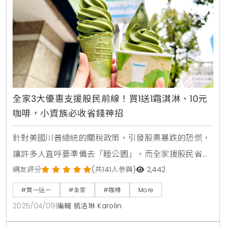
夠此次快閃活動最吸
全家3大優惠支援股民前線！買1送1霜淇淋、10元
咖啡，小資族必收省錢神招
針對美國川普總統的關稅政策，引發股票暴跌的恐慌，
讓許多人直呼要準備去「睡公園」，而全家援股民省錢
護荷包，即日起推出涵蓋鮮食、飲品及日用品的三大省
網友評分
(共141人參與)
2,442
錢方案，要讓消費者在日常開銷上能更精打細算。從早
#買一送一
#全家
#咖啡
More
餐超值組合、週末限定優惠到會員點數加購，每個環節
2025/04/09
|
編輯 凱洛琳 Karolin
都幫民眾把關荷包，讓省錢變得輕鬆又實際。鮮食優惠