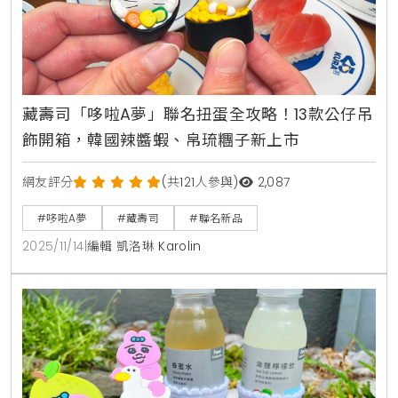
藏壽司「哆啦A夢」聯名扭蛋全攻略！13款公仔吊
飾開箱，韓國辣醬蝦、帛琉糰子新上市
網友評分
(共121人參與)
2,087
#哆啦A夢
#藏壽司
#聯名新品
2025/11/14
|
編輯 凱洛琳 Karolin