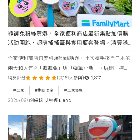
褲褲兔粉絲買爆，全家便利商店最新集點加價購
活動開跑，超萌搖搖筆與實用瓶套登場，消費滿
額再送百元購物金、爽抽3萬元旅遊金
全家便利商店再度引爆粉絲話題，此次攜手來自日本的
兩大超人氣IP「褲褲兔」與「蠟筆小新」，展開一連串
可愛又美味的聯名攻勢，從實用又療癒的周邊商品加價
網友評分
(共161人參與)
2,817
購，到完美復刻動畫場景的經典美食，讓消費者在享受
#全家
#期間限定
#全家優惠
便利生活的同時，也能被滿滿的萌力包圍，無論是褲褲
2025/09/19
|
編輯 艾琳娜 Elena
兔的忠實粉絲，還是看著蠟筆新長大的朋友，這次的活
動都將讓人心甘情願地被優惠打敗。褲褲兔首度登陸全
家，超萌周邊加價購粉絲必收近期在日本迅速竄紅，以
「笑中帶淚」的