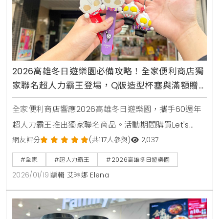
2026高雄冬日遊樂園必備攻略！全家便利商店獨
家聯名超人力霸王登場，Q版造型杯塞與滿額贈
拍拍燈手環陪你夜間賞燈去
全家便利商店響應2026高雄冬日遊樂園，攜手60週年
超人力霸王推出獨家聯名商品。活動期間購買Let's
Café可獲得限定杯身，還有Q版造型杯塞與夜間賞燈必
網友評分
(共117人參與)
2,037
備的發光拍拍燈手環，消費滿額即贈，邀請民眾一同點
#全家
#超人力霸王
#2026高雄冬日遊樂園
亮高雄愛河灣。
2026/01/19
|
編輯 艾琳娜 Elena