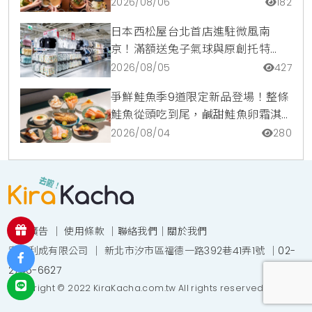
蘋果冰淇淋加購價。
2026/08/06
182
日本西松屋台北首店進駐微風南
京！滿額送兔子氣球與原創托特
包，指定夏裝享8折優惠
2026/08/05
427
爭鮮鮭魚季9道限定新品登場！整條
鮭魚從頭吃到尾，鹹甜鮭魚卵霜淇
淋開吃，滿額再送限量鮭魚造型扇
2026/08/04
280
投放廣告
｜
使用條款
｜
聯絡我們
｜
關於我們
宥達利成有限公司 ｜ 新北市汐市區福德一路392巷41弄1號 ｜
02-
2746-6627
Copyright © 2022 KiraKacha.com.tw All rights reserved