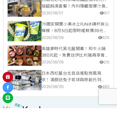
級餛飩湯套餐！內科隱藏版爆汁臭
豆腐麵與牛肉麵疙瘩平價攻略
2026/08/07
107
711獨家開賣小美冰立FUN冰磚杯爽沁
檸檬，8月5日起限時嚐鮮價39元特
調咖啡氣泡水超讚
2026/08/06
625
高雄夢時代黑毛屋開幕！和牛火鍋
380元起，免費送伊比利豬再享青森
蘋果冰淇淋加購價。
2026/08/06
215
日本西松屋台北首店進駐微風南
京！滿額送兔子氣球與原創托特
包，指定夏裝享8折優惠
2026/08/05
480