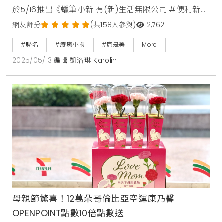
於5/16推出《蠟筆小新 有(新)生活無限公司 #便利新生
活》加價購活動第二波，14款超可愛新品從3C小物、通
網友評分
(共158人參與)
2,762
勤神器到廚房好幫手，讓小新陪你上班下廚超有梗。5
#聯名
#療癒小物
#康是美
More
月16日至6月19日，只要在康是美門市或eShop消費滿
2025/05/13
|
編輯 凱洛琳 Karolin
388元，就能用149元到1,199元加購小新周邊，數量有
限賣完就沒有了，快來把小新的搗蛋魅力帶回家，開啟
充滿笑聲的每一天。3C萌物上桌：
母親節驚喜！12萬朵哥倫比亞空運康乃馨
OPENPOINT點數10倍點數送