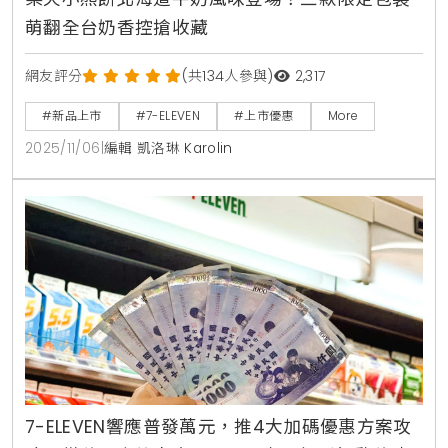
萌翻全台奶香控搶收藏
網友評分
(共134人參與)
2,317
#新品上市
#7-ELEVEN
#上市優惠
More
2025/11/06
|
編輯 凱洛琳 Karolin
7-ELEVEN響應普發萬元，推4大加碼優惠方案攻