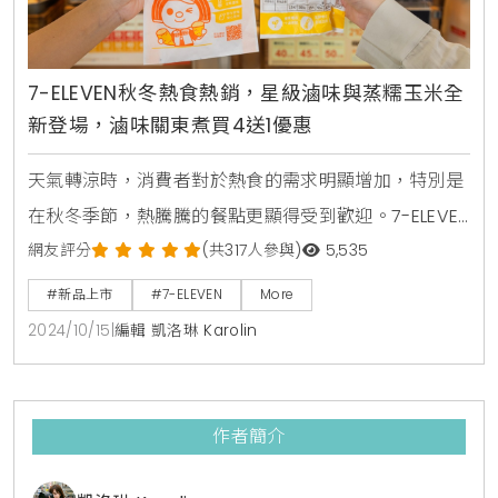
7-ELEVEN秋冬熱食熱銷，星級滷味與蒸糯玉米全
新登場，滷味關東煮買4送1優惠
天氣轉涼時，消費者對於熱食的需求明顯增加，特別是
在秋冬季節，熱騰騰的餐點更顯得受到歡迎。7-ELEVEN
即日起推出熱食自助區，主打滷味和關東煮，並擴大至
網友評分
(共317人參與)
5,535
全台近4,000家門市販售，為消費者提供便利的熱食選
#新品上市
#7-ELEVEN
More
擇。同時，限定門市還推出了「蒸烤雙吃」地瓜，以及
2024/10/15
|
編輯 凱洛琳 Karolin
新型的蒸玉米機，帶來Q彈可口的糯玉米，讓消費者在
寒冷的季節中享受多元化的美食體驗。除了多樣的熱食
選擇外，7-ELEVEN還推出了超值促銷活動，10月
作者簡介