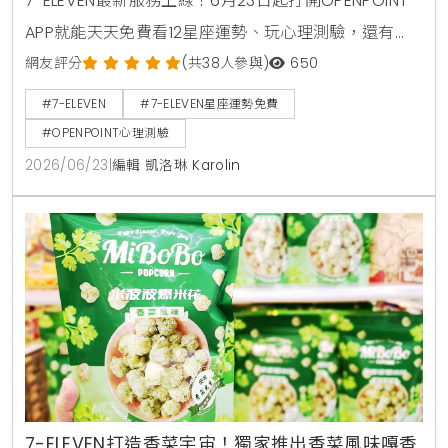
7-ELEVEN最新服務上線！6月23日起打開OPENPOINT
APP就能天天免費看12星座運勢、玩心理測驗，還有
ibon限時免費列印生活好運貼紙活動。另外，刷中國信
網友評分
(共38人參與)
650
託uniopen聯名卡繳納汽車燃料費和地價稅，最高還能
#7-ELEVEN
#7-ELEVEN星座運勢免費
賺到100點OPENPOINT點數回饋。
#OPENPOINT心理測驗
2026/06/23
|
編輯 凱洛琳 Karolin
7-ELEVEN打造香菜宇宙！獨家推出香菜風味嘎香