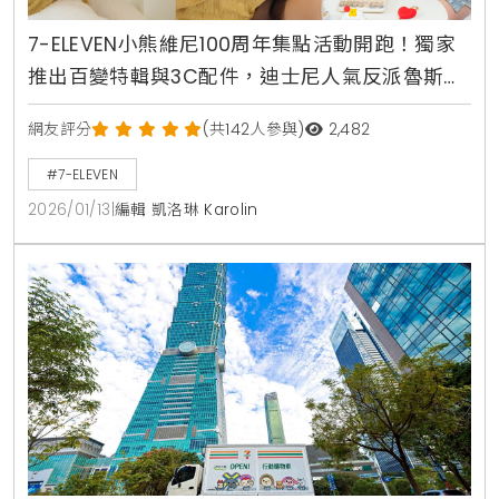
7-ELEVEN小熊維尼100周年集點活動開跑！獨家
推出百變特輯與3C配件，迪士尼人氣反派魯斯佛
新品同步登場
網友評分
(共142人參與)
2,482
#7-ELEVEN
2026/01/13
|
編輯 凱洛琳 Karolin