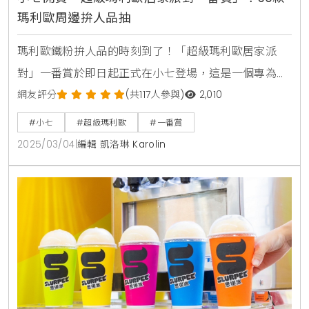
瑪利歐周邊拚人品抽
瑪利歐鐵粉拚人品的時刻到了！「超級瑪利歐居家派
對」一番賞於即日起正式在小七登場，這是一個專為瑪
利歐迷設計的居家派對系列，讓你在家中也能享受超級
網友評分
(共117人參與)
2,010
瑪利歐的樂趣！這次推出的近30款派對必需品，包括零
#小七
#超級瑪利歐
#一番賞
食收納盒、造型吐司模具和可愛的造型夾，絕對能讓你
2025/03/04
|
編輯 凱洛琳 Karolin
的聚會充滿趣味與創意，讓每一位參與者都能感受到遊
戲的魅力與歡樂。首先，A獎的「零食收納盒」絕對是
派對的明星！它的設計靈感來自遊戲中的問號磚塊，讓
你在享用零食的同