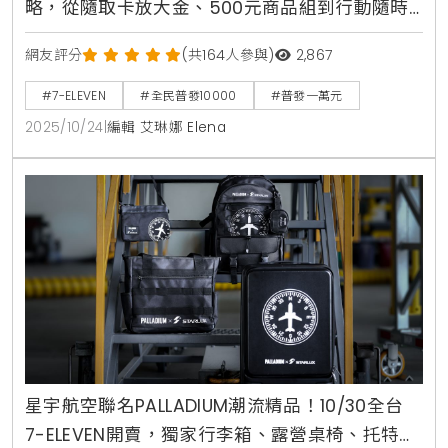
略，從隨取卡放大金、500元商品組到行動隨時
取囤貨一篇看懂
網友評分
(共164人參與)
2,867
#7-ELEVEN
#全民普發10000
#普發一萬元
2025/10/24
|
編輯 艾琳娜 Elena
星宇航空聯名PALLADIUM潮流精品！10/30全台
7-ELEVEN開賣，獨家行李箱、露營桌椅、托特包