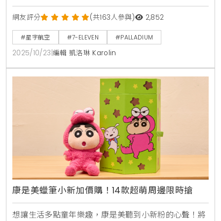
系列快閃購資訊整理
網友評分
(共163人參與)
2,852
#星宇航空
#7-ELEVEN
#PALLADIUM
2025/10/23
|
編輯 凱洛琳 Karolin
康是美蠟筆小新加價購！14款超萌周邊限時搶
想讓生活多點童年樂趣，康是美聽到小新粉的心聲！將