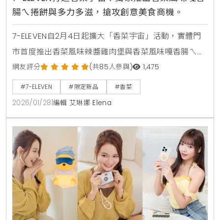
腸ㄟ捲餅與多力多滋，搶攻創意美食商機。
7-ELEVEN自2月4日起擴大「香菜宇宙」活動，實體門
市首度推出香菜風味辣醬雞肉堡與香菜風味嘎香腸ㄟ捲
餅，結合台式小吃與創意料理。線上i預購平台同步網羅
網友評分
(共85人參與)
1,475
逾30款香菜系美食，包含多力多滋、星太郎點心條餅及
#7-ELEVEN
#限定新品
#香菜
各類調理食品，滿足消費者嘗鮮需求。
2026/01/28
|
編輯 艾琳娜 Elena