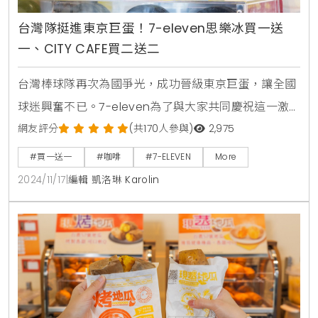
台灣隊挺進東京巨蛋！7-eleven思樂冰買一送
一、CITY CAFE買二送二
台灣棒球隊再次為國爭光，成功晉級東京巨蛋，讓全國
球迷興奮不已。7-eleven為了與大家共同慶祝這一激
動人心的時刻，從11月18日至19日，各大品牌推出一系列
網友評分
(共170人參與)
2,975
優惠活動，讓你在支持台灣隊的同時，還能享受豐富的
#買一送一
#咖啡
#7-ELEVEN
More
優惠。無論是人氣飲品、限量周邊商品，還是超值折
2024/11/17
|
編輯 凱洛琳 Karolin
扣，都不容錯過。7-eleven12強限時優惠活動期間：11
月18日至19日CITY CAFE厚乳拿鐵買二送二CITY PEARL
珍珠焙火烏龍買二送