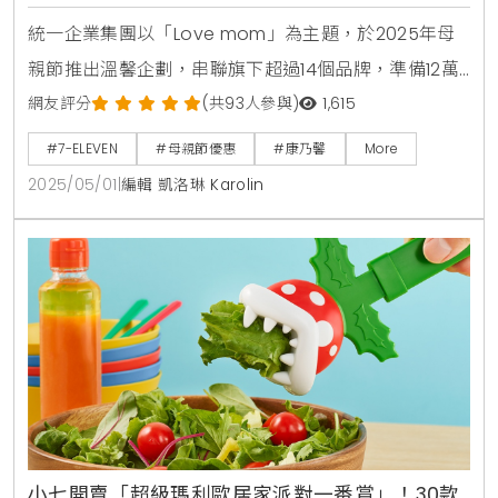
統一企業集團以「Love mom」為主題，於2025年母
親節推出溫馨企劃，串聯旗下超過14個品牌，準備12萬
朵哥倫比亞空運康乃馨，透過全台近萬個實體通路，將
網友評分
(共93人參與)
1,615
愛與感謝傳遞給每位母親。這項活動不僅延續去年10萬
#7-ELEVEN
#母親節優惠
#康乃馨
More
朵康乃馨完售的熱潮，更結合創意包裝與多重優惠，邀
2025/05/01
|
編輯 凱洛琳 Karolin
請消費者用一朵花、一句話，讓媽媽的笑容如花般綻
放。從5月5日起，7-ELEVEN、康是美、統一時代百貨
等通路將陸續展開活動，打造一場充滿溫暖的母親
小七開賣「超級瑪利歐居家派對一番賞」！30款