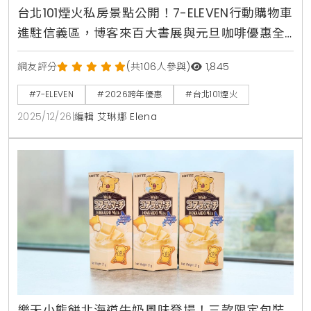
台北101煙火私房景點公開！7-ELEVEN行動購物車
進駐信義區，博客來百大書展與元旦咖啡優惠全
掌握
網友評分
(共106人參與)
1,845
#7-ELEVEN
#2026跨年優惠
#台北101煙火
2025/12/26
|
編輯 艾琳娜 Elena
樂天小熊餅北海道牛奶風味登場！三款限定包裝