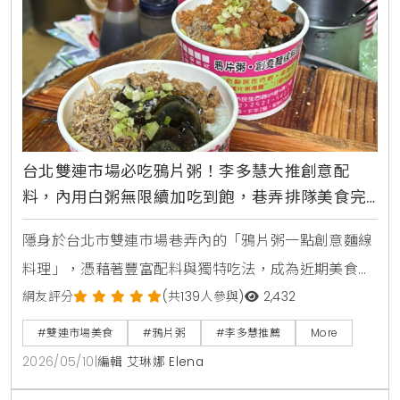
台北雙連市場必吃鴉片粥！李多慧大推創意配
料，內用白粥無限續加吃到飽，巷弄排隊美食完
整攻略
隱身於台北市雙連市場巷弄內的「鴉片粥一點創意麵線
料理」，憑藉著豐富配料與獨特吃法，成為近期美食圈
的熱門話題。生活風格平台KiraKacha去啦！創辦人梁
網友評分
(共139人參與)
2,432
翔渝表示，這類市場巷弄美食之所以能吸引大量人流，
#雙連市場美食
#鴉片粥
#李多慧推薦
More
不僅是因為名人效應帶動，更核心的價值在於其保留了
2026/05/10
|
編輯 艾琳娜 Elena
傳統市場的熱情，並透過創意組合將簡單的清粥小菜轉