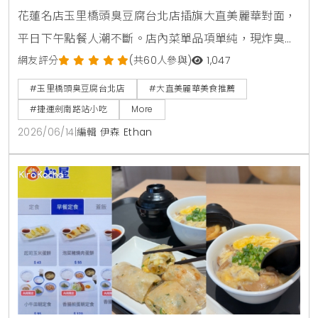
花蓮名店玉里橋頭臭豆腐台北店插旗大直美麗華對面，
平日下午點餐人潮不斷。店內菜單品項單純，現炸臭豆
腐外酥內軟，搭配獨門九層塔泡菜與蒜蓉辣醬，是台北
網友評分
(共60人參與)
1,047
捷運劍南路站必吃美食。
#玉里橋頭臭豆腐台北店
#大直美麗華美食推薦
#捷運劍南路站小吃
More
2026/06/14
|
編輯 伊森 Ethan