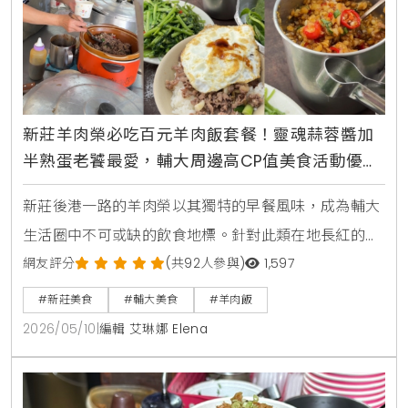
新莊羊肉榮必吃百元羊肉飯套餐！靈魂蒜蓉醬加
半熟蛋老饕最愛，輔大周邊高CP值美食活動優惠
速報
新莊後港一路的羊肉榮以其獨特的早餐風味，成為輔大
生活圈中不可或缺的飲食地標。針對此類在地長紅的美
食現象，生活風格平台KiraKacha去啦！創辦人梁翔渝
網友評分
(共92人參與)
1,597
表示，一家餐廳能長期維持高評價，關鍵在於核心產品
#新莊美食
#輔大美食
#羊肉飯
的獨特性，如羊肉榮將羊肉處理至無羶味，並透過蒜蓉
2026/05/10
|
編輯 艾琳娜 Elena
醬與半熟蛋建立味覺記憶點，成功將傳統早餐轉化為具
備生活風格的飲食體驗。