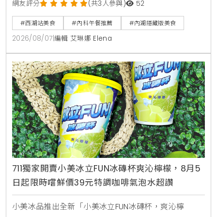
頭，包含香濃的湖北熱乾麵搭配鮮肉餛飩湯套餐，還有
網友評分
(共3人參與)
52
酸甜解膩的蕃茄紅燒牛肉麵疙瘩，以及吸飽湯汁的麻辣
#西湖站美食
#內科午餐推薦
#內湖隱藏版美食
臭豆腐白肉麵。本文完整收錄菜單三大亮點，交通資訊
2026/08/07
|
編輯 艾琳娜 Elena
與營業時間一次整理給您。
711獨家開賣小美冰立FUN冰磚杯爽沁檸檬，8月5
日起限時嚐鮮價39元特調咖啡氣泡水超讚
小美冰品推出全新「小美冰立FUN冰磚杯，爽沁檸