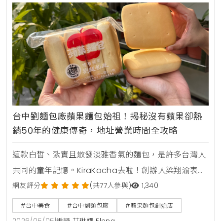
化為具有層次感的當代街頭料理。
台中劉麵包廠蘋果麵包始祖！揭秘沒有蘋果卻熱
銷50年的健康傳奇，地址營業時間全攻略
這款白皙、紮實且散發淡雅香氣的麵包，是許多台灣人
共同的童年記憶。KiraKacha去啦！創辦人梁翔渝表
示，劉麵包廠不僅是蘋果麵包的發源地，更代表了台灣
網友評分
(共77人參與)
1,340
早期對健康飲食的職人堅持，這種跨越半世紀的味道，
#台中美食
#台中劉麵包廠
#蘋果麵包創始店
不僅是老台中的驕傲，更是數位內容中極具文化價值的