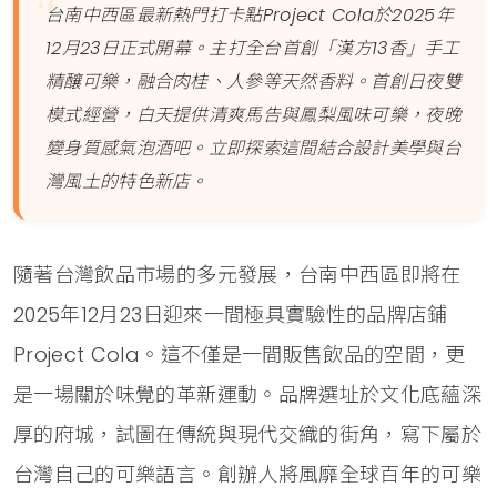
台南中西區最新熱門打卡點Project Cola於2025年
12月23日正式開幕。主打全台首創「漢方13香」手工
精釀可樂，融合肉桂、人參等天然香料。首創日夜雙
模式經營，白天提供清爽馬告與鳳梨風味可樂，夜晚
變身質感氣泡酒吧。立即探索這間結合設計美學與台
灣風土的特色新店。
隨著台灣飲品市場的多元發展，台南中西區即將在
2025年12月23日迎來一間極具實驗性的品牌店鋪
Project Cola。這不僅是一間販售飲品的空間，更
是一場關於味覺的革新運動。品牌選址於文化底蘊深
厚的府城，試圖在傳統與現代交織的街角，寫下屬於
台灣自己的可樂語言。創辦人將風靡全球百年的可樂