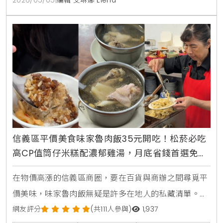
2026/05/05
|
編輯 艾琳娜 Elena
SEO關鍵節點，值得每一位美食愛好者親自探尋。
信義區平價美食味家魯肉飯35元開吃！松菸必吃
高CP值筒仔米糕配濃郁雞湯，月底省錢首選免兩
百元吃飽
在物價高漲的信義區商圈，要在百貨與商辦之間尋覓平
價美味，味家魯肉飯無疑是許多在地人的私藏清單。對
此，KiraKacha去啦！創辦人梁翔渝表示，在地美食的
網友評分
(共111人參與)
1,937