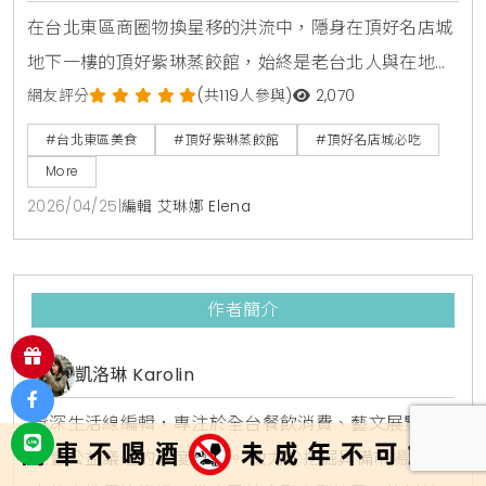
字號攻略
在台北東區商圈物換星移的洪流中，隱身在頂好名店城
地下一樓的頂好紫琳蒸餃館，始終是老台北人與在地櫃
姐心中不敗的平價首選。KiraKacha去啦！創辦人梁翔
網友評分
(共119人參與)
2,070
渝表示，這類長年排隊的老字號名店，靠的不只是地緣
#台北東區美食
#頂好紫琳蒸餃館
#頂好名店城必吃
優勢，更是師傅現場手工現捏、現點現蒸的堅持，這種
More
看得見的製作過程，建立了食客對品牌的深厚信任與味
2026/04/25
|
編輯 艾琳娜 Elena
覺記憶。
作者簡介
凱洛琳 Karolin
資深生活線編輯，專注於全台餐飲消費、藝文展覽及
社會公益議題的深度報導。 致力於挖掘具備市場競爭