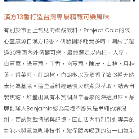
漢方13香打造台灣專屬精釀可樂風味
有別於市面上常見的碳酸飲料，Project Cola的核
心靈感源自漢方13香。研發團隊耗費多時，測試了超
過30種國內外精釀可樂，最終選定以肉桂，人參，
白荳蔻，綠荳蔻，丁香，肉荳蔻，陳皮，山楂，月桂
葉，香菜籽，紅胡椒，白胡椒以及眾香子這13種天然
素材為基底。這些香料經過慢火熬煮與萃取，結合自
製焦糖，堆疊出具有木質調與辛香感的深邃風味。品
牌創辦人Benjamin認為氣泡不應只是單純的解渴
劑，更該乘載情緒與記憶，因此店內特別引進專業的
氣泡水與氮氣咖啡技術，確保顧客喝到的每一口氣泡