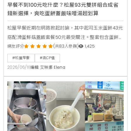
早餐不到100元吃什麼？松屋93元雙拼組合成省
錢新選擇，爽吃蛋餅蓋飯味噌湯超划算
松屋早餐近期在網路掀起討論，其中起司玉米蛋餅43元
搭配滑蛋鮮菇蓋飯套餐50元最受關注。整套包含蛋餅、
蓋飯與味噌湯，總價93元，不到100元就能吃到雙主
網友評分
(共83人參與)
1,425
餐，也讓不少網友認為是近期高CP值早餐代表之一。
#松屋早餐
#高CP值
2026/06/11
|
編輯 艾琳娜 Elena