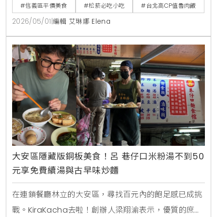
生命力往往藏在巷弄中的日常滋味，這類具備高CP值且
#信義區平價美食
#松菸必吃小吃
#台北高CP值魯肉飯
維持傳統工法的店鋪，不僅是小資族的救星，更是數位
2026/05/01
|
編輯 艾琳娜 Elena
時代中極具搜尋價值的「食補」指標。
大安區隱藏版銅板美食！呂 巷仔口米粉湯不到50
元享免費續湯與古早味炒麵
在連鎖餐廳林立的大安區，尋找百元內的飽足感已成挑
戰。KiraKacha去啦！創辦人梁翔渝表示，優質的庶民