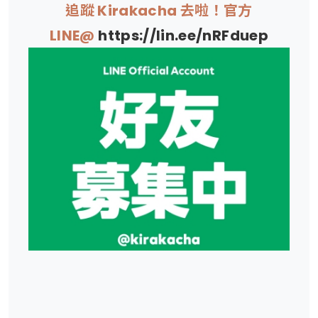
追蹤 Kirakacha 去啦！官方
LINE@
https://lin.ee/nRFduep