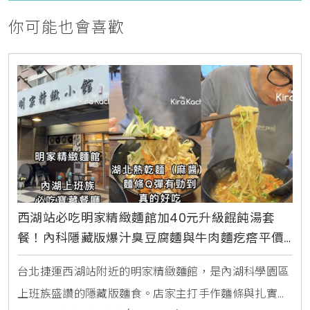
你可能也會喜歡
西湖站必吃明家精緻麵館加40元升級餛飩湯套
餐！內科隱藏版爆汁臭豆腐麵與牛肉麵疙瘩平價
攻略
台北捷運西湖站附近的明家精緻麵館，是內湖科學園區
上班族盛讚的隱藏版麵食。店家主打手作麵條與扎實湯