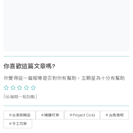
你喜歡這篇文章嗎?
你覺得這一篇報導是否對你有幫助，五顆星為十分有幫助
(給編輯一點鼓勵)
＃台南新開店
＃精釀可樂
＃Project Cola
＃台南酒吧
＃手工可樂