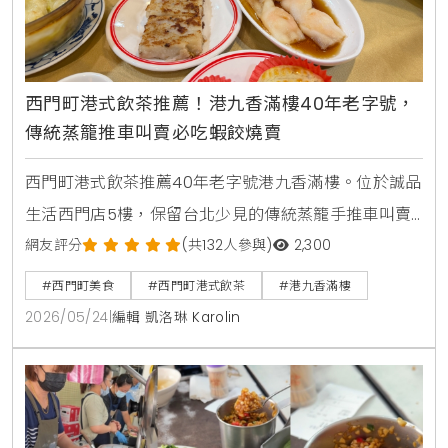
西門町港式飲茶推薦！港九香滿樓40年老字號，
傳統蒸籠推車叫賣必吃蝦餃燒賣
西門町港式飲茶推薦40年老字號港九香滿樓。位於誠品
生活西門店5樓，保留台北少見的傳統蒸籠手推車叫賣
文化。店內明亮寬敞，適合家庭聚餐，熱門必點蝦餃、
網友評分
(共132人參與)
2,300
蟹黃燒賣、脆皮烤鴨，快來體驗老香港茶樓風味。
#西門町美食
#西門町港式飲茶
#港九香滿樓
2026/05/24
|
編輯 凱洛琳 Karolin