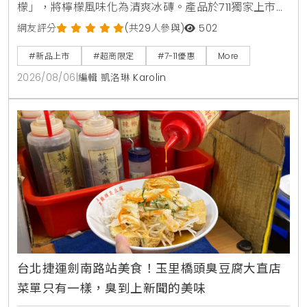
檬」，將檸檬風味化為清爽冰磚。產品於711獨家上市，
2026年8月5日至9月1日享嚐鮮價39元。顆粒狀冰磚可
網友評分
(共29人參與)
502
直接食用，也能加入氣泡水或咖啡混搭出夏日特調飲
#新品上市
#超商限定
#7-11優惠
More
品。
2026/08/06
|
編輯 凱洛琳 Karolin
台北捷運劍南路站美食！玉里橋頭臭豆腐大直店
菜單只有一樣，臭到上新聞的美味