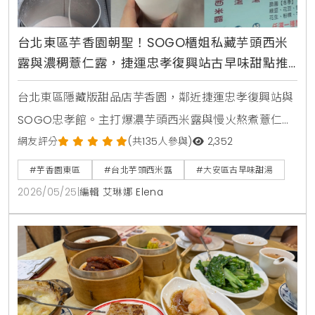
台北東區芋香園朝聖！SOGO櫃姐私藏芋頭西米
露與濃稠薏仁露，捷運忠孝復興站古早味甜點推
薦
台北東區隱藏版甜品店芋香園，鄰近捷運忠孝復興站與
SOGO忠孝館。主打爆濃芋頭西米露與慢火熬煮薏仁
露，搭配綿密蜜芋頭，是SOGO櫃姐與在地人激推的古
網友評分
(共135人參與)
2,352
早味下午茶。
#芋香園東區
#台北芋頭西米露
#大安區古早味甜湯
2026/05/25
|
編輯 艾琳娜 Elena