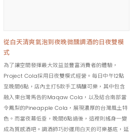
從白天清爽氣泡到夜晚微醺調酒的日夜雙模
式
為了讓空間發揮最大效益並豐富消費者的體驗，
Project Cola採用日夜雙模式經營。每日中午12點
至晚間6點，店內主打5款手工精釀可樂，其中包含
融入東台灣馬告的Maqaw Cola，以及結合南部當
令鳳梨的Pineapple Cola，展現濃厚的台灣風土特
色。而當夜幕低垂，晚間6點過後，這裡則搖身一變
成為質感酒吧。調酒師巧妙運用白天的可樂基底，延