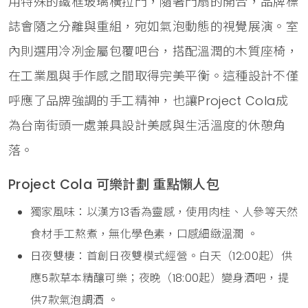
用特殊的鐵框玻璃橫拉門，隨著門扇的開合，品牌標
誌會隨之分離與重組，宛如氣泡動態的視覺展演。室
內則選用冷冽金屬包覆吧台，搭配溫潤的木質座椅，
在工業風與手作感之間取得完美平衡。這種設計不僅
呼應了品牌強調的手工精神，也讓Project Cola成
為台南街頭一處兼具設計美感與生活溫度的休憩角
落。
Project Cola 可樂計劃 重點懶人包
獨家風味：以漢方13香為靈感，使用肉桂、人參等天然
食材手工熬煮，無化學色素，口感細緻溫潤 。
日夜雙棲：首創日夜雙模式經營。白天（12:00起）供
應5款草本精釀可樂；夜晚（18:00起）變身酒吧，提
供7款氣泡調酒 。