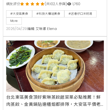
美食不應只有價格優勢，更需具備食材處理的細緻度。
網友評分
(共102人參與)
1,760
位於科技大樓站旁的呂巷仔口米粉湯，正是憑藉著每日
#大安區美食
#科技大樓站美食
#呂巷仔口米粉湯
鮮熬的湯頭與極高性價比，在數位社群中建立起堅實的
More
口碑權威，成為台北巷弄美食的指標之一。
2026/04/29
|
編輯 艾琳娜 Elena
台北東區美食頂好紫琳蒸餃館菜單必點推薦！鮮
肉蒸餃、金黃鍋貼連櫃姐都排隊，大安區平價老