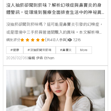
沒人抽菸卻聞到菸味？解析幻嗅症與鼻竇炎的身
體警訊，從環境到醫療全面排查生活中的神祕異
味來源
沒抽菸卻聞到菸味嗎？這可能是鼻竇炎引發的幻嗅症，
或是環境中三手菸與管道間飄入的異味。本文解析嗅覺
異常的原因與排查方法，教您檢查排水孔與清潔家具，
網友評分
(共413人參與)
7,215
並提醒若症狀持續應儘早就醫，找回清新的呼吸體驗。
#健康
#沒抽菸聞到菸味
#鼻竇炎
More
2026/02/06
|
編輯 伊森 Ethan