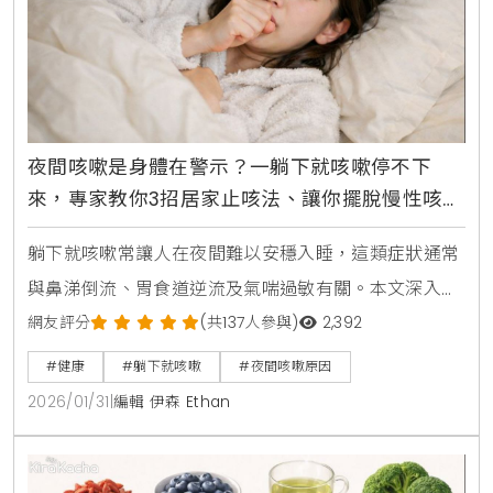
夜間咳嗽是身體在警示？一躺下就咳嗽停不下
來，專家教你3招居家止咳法、讓你擺脫慢性咳嗽
順利入眠
躺下就咳嗽常讓人在夜間難以安穩入睡，這類症狀通常
與鼻涕倒流、胃食道逆流及氣喘過敏有關。本文深入解
析夜間咳嗽的成因，並提供墊高枕頭、採取左側睡姿及
網友評分
(共137人參與)
2,392
控制環境濕度等專業舒緩建議。掌握正確的睡眠習慣與
#健康
#躺下就咳嗽
#夜間咳嗽原因
就醫警訊，幫助您找回優質睡眠。
2026/01/31
|
編輯 伊森 Ethan