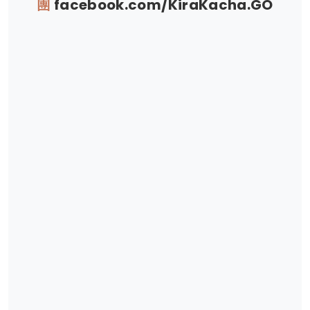
團
facebook.com/KiraKacha.GO