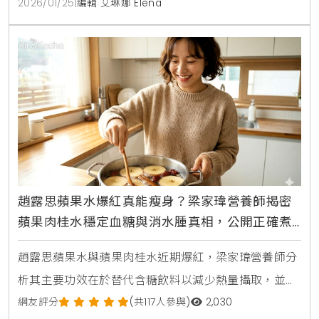
2026/01/25
|
編輯 艾琳娜 Elena
趙露思蘋果水爆紅真能瘦身？梁家瑋營養師揭密
蘋果肉桂水穩定血糖與消水腫真相，公開正確煮
法與3大飲用禁忌
趙露思蘋果水與蘋果肉桂水近期爆紅，梁家瑋營養師分
析其主要功效在於替代含糖飲料以減少熱量攝取，並非
直接燃脂。透過蘋果果膠與肉桂穩定血糖的特性，能增
網友評分
(共117人參與)
2,030