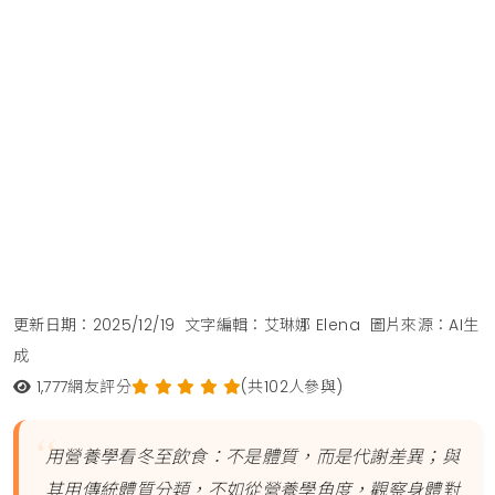
更新日期：2025/12/19
文字編輯：艾琳娜 Elena
圖片來源：AI生
成
1,777
網友評分
(共102人參與)
用營養學看冬至飲食：不是體質，而是代謝差異；與
其用傳統體質分類，不如從營養學角度，觀察身體對