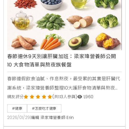
春節連休9天別讓肝臟加班：梁家瑋營養師公開
10 大食物清單與熬夜族餐盤
春節連假飲食油膩、作息熬夜，最受累的其實是肝臟代
謝系統，梁家瑋營養師整理10大護肝食物清單與熬夜族
餐盤原則，從抗氧化、脂肪代謝到高纖飲食重點，教你
網友評分
(共113人參與)
1,960
過年期間降低脂肪肝風險、減輕肝臟負擔。
#健康
#怎麼吃才健康
2026/01/29
|
編輯 梁家瑋營養師 Erin