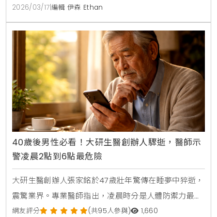
2026/03/17
|
編輯 伊森 Ethan
40歲後男性必看！大研生醫創辦人驟逝，醫師示
警凌晨2點到6點最危險
大研生醫創辦人張家銘於47歲壯年驚傳在睡夢中猝逝，
震驚業界。專業醫師指出，凌晨時分是人體防禦力最低
時刻，心因性猝死與睡眠呼吸中止症為兩大隱形殺手。
網友評分
(共95人參與)
1,660