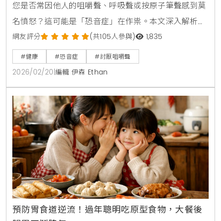
您是否常因他人的咀嚼聲、呼吸聲或按原子筆聲感到莫
名憤怒？這可能是「恐音症」在作祟。本文深入解析恐
音症的成因、常見觸發音，並對比其與聽覺過敏的差
網友評分
(共105人參與)
1,835
異，提供科學的改善建議與治療方向，幫助您找回平靜
#健康
#恐音症
#討厭咀嚼聲
的生活節奏。
2026/02/20
|
編輯 伊森 Ethan
預防胃食道逆流！過年聰明吃原型食物，大餐後