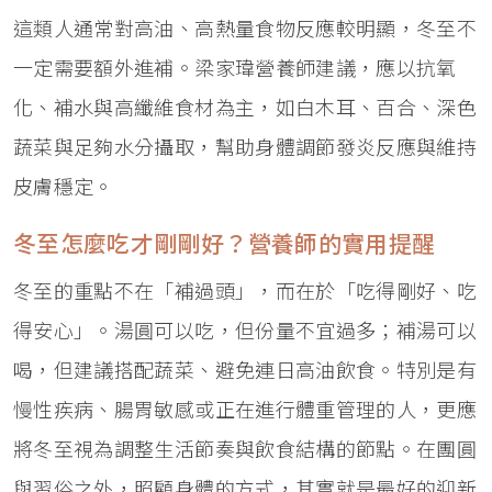
這類人通常對高油、高熱量食物反應較明顯，冬至不
一定需要額外進補。梁家瑋營養師建議，應以抗氧
化、補水與高纖維食材為主，如白木耳、百合、深色
蔬菜與足夠水分攝取，幫助身體調節發炎反應與維持
皮膚穩定。
冬至怎麼吃才剛剛好？營養師的實用提醒
冬至的重點不在「補過頭」，而在於「吃得剛好、吃
得安心」。湯圓可以吃，但份量不宜過多；補湯可以
喝，但建議搭配蔬菜、避免連日高油飲食。特別是有
慢性疾病、腸胃敏感或正在進行體重管理的人，更應
將冬至視為調整生活節奏與飲食結構的節點。在團圓
與習俗之外，照顧身體的方式，其實就是最好的迎新