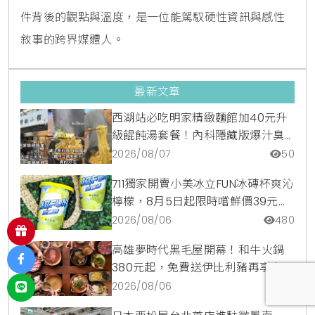
件背後的觀點與溫度，是一位能駕馭硬性資訊與感性
敘事的跨界媒體人。
最新文章
西湖站必吃明家精緻麵館加40元升
級餛飩湯套餐！內科隱藏版爆汁臭
豆腐麵與牛肉麵疙瘩平價攻略
2026/08/07
50
711獨家開賣小美冰立FUN冰磚杯爽沁
檸檬，8月5日起限時嚐鮮價39元特
調咖啡氣泡水超讚
2026/08/06
480
高雄夢時代黑毛屋開幕！和牛火鍋
380元起，免費送伊比利豬再享青森
蘋果冰淇淋加購價。
2026/08/06
165