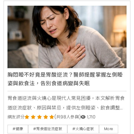
胸悶睡不好竟是胃酸逆流？醫師提醒掌握左側睡
姿與飲食法，告別食道病變與失眠
胃食道逆流與火燒心是現代人常見困擾，本文解析胃食
道逆流症狀、原因與禁忌，提供左側睡姿、飲食調整等
生活建議，並介紹胃鏡檢查與巴瑞特食道預防方法，助
網友評分
(共98人參與)
1,710
您改善胸悶與睡眠問題。
#健康
#胃食道逆流症狀
#火燒心症狀
More