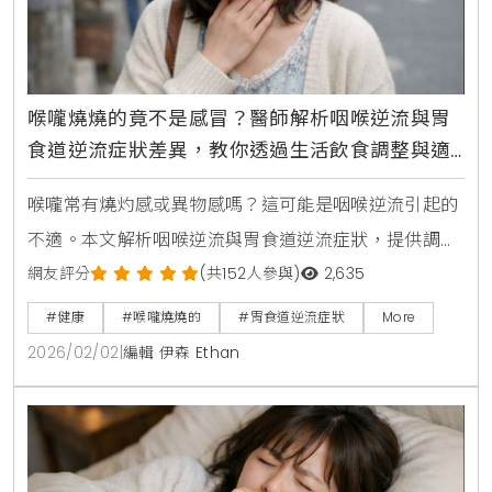
喉嚨燒燒的竟不是感冒？醫師解析咽喉逆流與胃
食道逆流症狀差異，教你透過生活飲食調整與適
當就醫時機改善喉嚨異物感
喉嚨常有燒灼感或異物感嗎？這可能是咽喉逆流引起的
不適。本文解析咽喉逆流與胃食道逆流症狀，提供調整
飲食、改善睡姿等自我照護方法，並提醒您當聲音沙
網友評分
(共152人參與)
2,635
啞、吞嚥困難持續時，應尋求專業醫師協助，找回健康
#健康
#喉嚨燒燒的
#胃食道逆流症狀
More
的咽喉狀態。
2026/02/02
|
編輯 伊森 Ethan