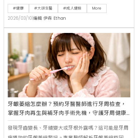
本文解析睡夢中猝死的求救訊號，提供壯年族群預防心
#健康
#大研生醫
#成人健檢
More
血管疾病與維持健康的關鍵建議。
2026/03/10
|
編輯 伊森 Ethan
牙齦萎縮怎麼辦？預約牙醫醫師進行牙周檢查，
掌握牙肉再生與補牙肉手術先機，守護牙周健康
告別敏感牙
發現牙齒變長、牙縫變大或牙根外露嗎？這可能是牙周
病導致的牙齦萎縮警訊。專業醫師解析牙齦萎縮原因，