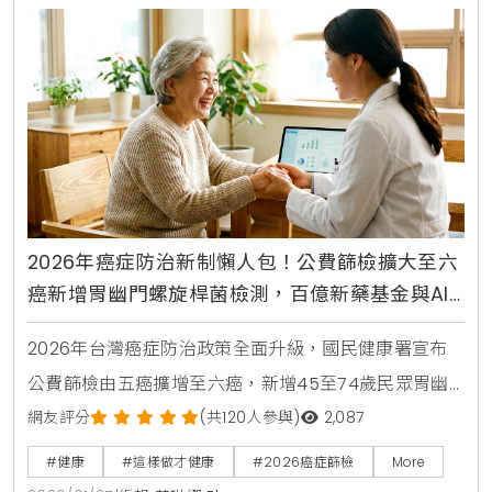
2026年癌症防治新制懶人包！公費篩檢擴大至六
癌新增胃幽門螺旋桿菌檢測，百億新藥基金與AI
技術到位，守護全家人健康
2026年台灣癌症防治政策全面升級，國民健康署宣布
公費篩檢由五癌擴增至六癌，新增45至74歲民眾胃幽
門螺旋桿菌檢測。政府同時投入百億癌症新藥基金，導
網友評分
(共120人參與)
2,087
入AI精準醫療技術提升篩檢品質，並針對肺癌、乳癌等
#健康
#這樣做才健康
#2026癌症篩檢
More
高發癌症提供更完善照護。