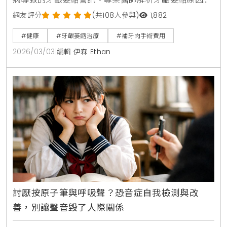
並提供從洗牙、牙根刮治到補牙肉手術的完整治療對
網友評分
(共108人參與)
1,882
策。掌握正確刷牙方法與日常護理，預防不可逆的齒槽
#健康
#牙齦萎縮治療
#補牙肉手術費用
骨流失，找回健康自信的笑容。
2026/03/03
|
編輯 伊森 Ethan
討厭按原子筆與呼吸聲？恐音症自我檢測與改
善，別讓聲音毀了人際關係