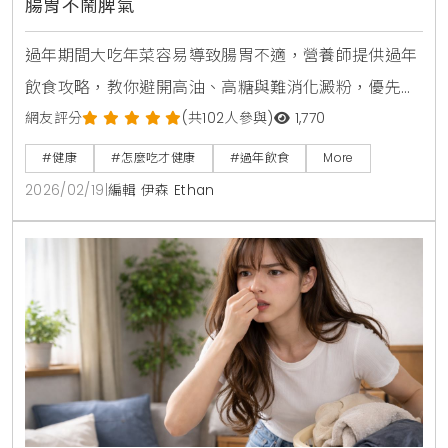
腸胃不鬧脾氣
過年期間大吃年菜容易導致腸胃不適，營養師提供過年
飲食攻略，教你避開高油、高糖與難消化澱粉，優先選
擇原型食物並控制份量。掌握正確的飲食原則與食材替
網友評分
(共102人參與)
1,770
代方案，預防消化不良與胃食道逆流，讓你健康過好
#健康
#怎麼吃才健康
#過年飲食
More
年。
2026/02/19
|
編輯 伊森 Ethan