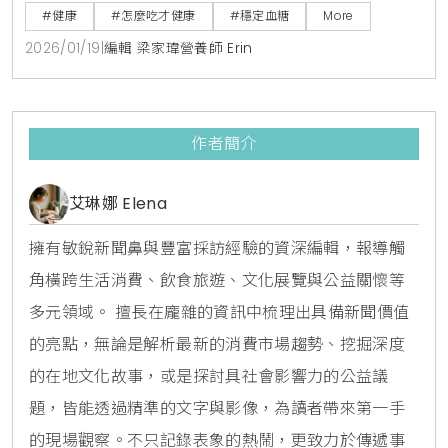
加飽足感並輔助控制食慾。本文提供正確連皮煮法與比
#健康
#怎麼吃才健康
#穩定血糖
More
例，並提醒胃食道逆流、孕婦等族群應謹慎飲用。
2026/01/19
|
編輯 梁家瑋營養師 Erin
作者簡介
艾琳娜 Elena
擁有敏銳新聞鼻與豐富採訪經驗的資深編輯，報導觸
角橫跨生活消費、飲食旅遊、文化展覽與公益關懷等
多元領域。 擅長在龐雜的資訊中梳理出具備新聞價值
的亮點，無論是解析最新的消費市場趨勢、挖掘深度
的在地文化故事，或是探討具社會影響力的公益議
題，皆能透過精準的文字與影像，為讀者帶來第一手
的現場觀察。不只記錄表象的熱鬧，更致力於傳遞事