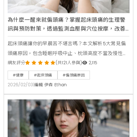
為什麼一醒來就偏頭痛？掌握起床頭痛的生理警
訊與預防對策，透過監測血壓與穴位按摩，改善
慢性高血壓帶來的脹痛感
起床頭痛讓你的早晨苦不堪言嗎？本文解析5大常見偏
頭痛原因，包含睡眠呼吸中止、枕頭高度不當及慢性高
血壓警訊。掌握舒緩頭痛的正確方法，如穴位按摩與營
網友評分
(共121人參與)
2,115
養補充，並教你辨識必須就醫的危險症狀，全面提升你
#健康
#起床頭痛
#偏頭痛原因
的睡眠品質與生活健康。
2026/02/03
|
編輯 伊森 Ethan