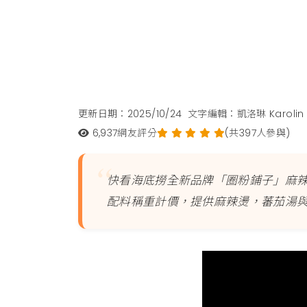
更新日期：2025/10/24
文字編輯：凱洛琳 Karolin
6,937
網友評分
(共397人參與)
快看海底撈全新品牌「圈粉鋪子」麻
配料稱重計價，提供麻辣燙，蕃茄湯與