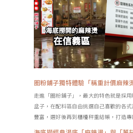
圈粉鋪子獨特體驗「稱重計價麻辣
走進「圈粉鋪子」，最大的特色就是採用
盆子，在配料區自由挑選自己喜歡的各式
豐富，選好後再到櫃檯秤重結帳，打造專
海底撈經典湯底「麻辣燙」與「蕃