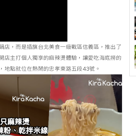
鍋店，而是插旗台北美食一級戰區信義區，推出了
開店主打個人獨享的麻辣燙體驗，讓愛吃海底撈的
，地點就位在熱鬧的忠孝東路五段43號。