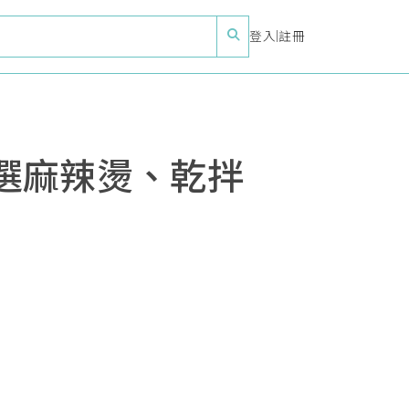
登入
|
註冊
選麻辣燙、乾拌