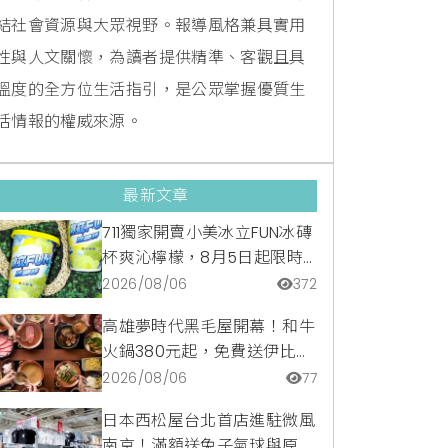
結社會資源與大眾視野。報導風格兼具實用
性與人文關懷，為讀者提供精準、客觀且具
溫度的全方位生活指引，是公眾掌握優質生
活情報的權威來源。
最新文章
711獨家開賣小美冰立FUN冰磚
杯爽沁檸檬，8月5日起限時
嚐鮮價39元特調咖啡氣泡水
2026/08/06
372
超讚
高雄夢時代黑毛屋開幕！和牛
火鍋380元起，免費送伊比利
豬再享青森蘋果冰淇淋加購
2026/08/06
77
價。
日本西松屋台北首店進駐微風
南京！滿額送兔子氣球與原創