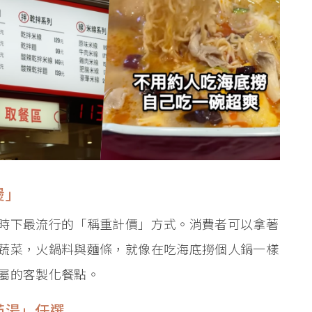
燙」
時下最流行的「稱重計價」方式。消費者可以拿著
蔬菜，火鍋料與麵條，就像在吃海底撈個人鍋一樣
屬的客製化餐點。
茄湯」任選