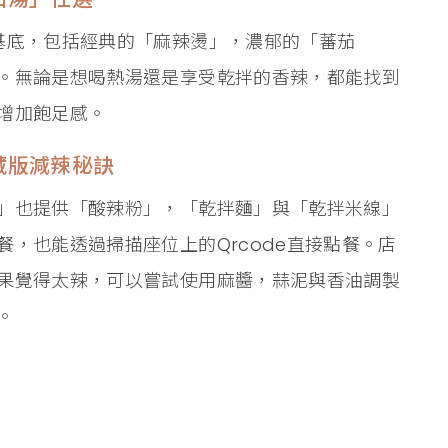
基底，包括經典的「麻辣燙」，濃郁的「蕃茄
。無論是想喝熱湯還是享受乾拌的香辣，都能找到
增加飽足感。
藏版減辣秘訣
」也提供「酸辣粉」，「乾拌麵」與「乾拌米線」
，也能透過掃描座位上的Qrcode直接點餐。店
果覺得太辣，可以嘗試使用麻醬，蒜泥與香油調製
。