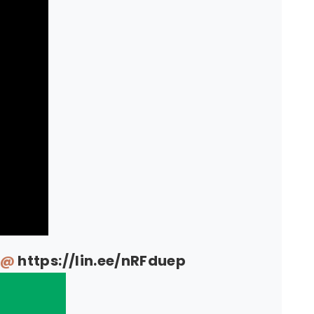
E@
https://lin.ee/nRFduep