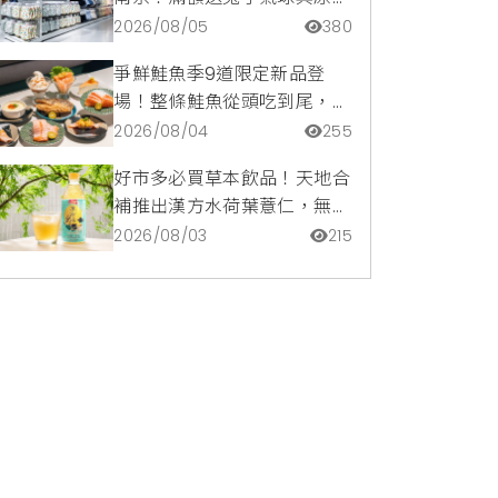
托特包，指定夏裝享8折優惠
2026/08/05
380
爭鮮鮭魚季9道限定新品登
場！整條鮭魚從頭吃到尾，鹹
甜鮭魚卵霜淇淋開吃，滿額再
2026/08/04
255
送限量鮭魚造型扇
好市多必買草本飲品！天地合
補推出漢方水荷葉薏仁，無咖
啡因低卡路里輕鬆喝無負擔
2026/08/03
215