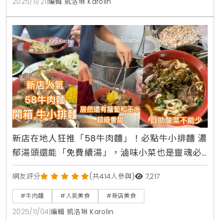
2025/11/21
|
編輯 凱洛琳 Karolin
新店在地人狂推「58牛肉麵」！必點牛小排麵 濃
郁湯頭還能「免費續湯」，滷味小菜也是靈魂必
吃
網友評分
(共414人參與)
7,217
#牛肉麵
#人氣美食
#新店美食
2025/11/04
|
編輯 凱洛琳 Karolin