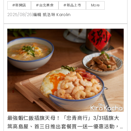
只是一間餐廳，更是一個關於味道傳承的故事載體，第
#新開店
#台北美食
#新品上市
More
3代孫女親手將記憶中阿公與父親的手藝，透過一碗碗
2025/08/26
|
編輯 凱洛琳 Karolin
熱氣蒸騰的牛肉麵，分享給每一位到訪的顧客。三代傳
承的家傳滋味，一碗麵濃縮祖孫情「雲水食堂」的誕
生，源自於一份想將家族味道延續下去的單純信念。對
經營者而言，這碗
最強蝦仁飯插旗天母！「忠青商行」3/31插旗大
葉高島屋、首三日推出套餐買一送一優惠活動，