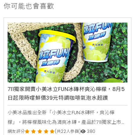
你可能也會喜歡
711獨家開賣小美冰立FUN冰磚杯爽沁檸檬，8月5
日起限時嚐鮮價39元特調咖啡氣泡水超讚
小美冰品推出全新「小美冰立FUN冰磚杯，爽沁檸
檬」，將檸檬風味化為清爽冰磚。產品於711獨家上市，
2026年8月5日至9月1日享嚐鮮價39元。顆粒狀冰磚可
網友評分
(共22人參與)
380