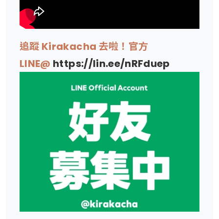
追蹤 Kirakacha 去啦！官方
LINE@
https://lin.ee/nRFduep