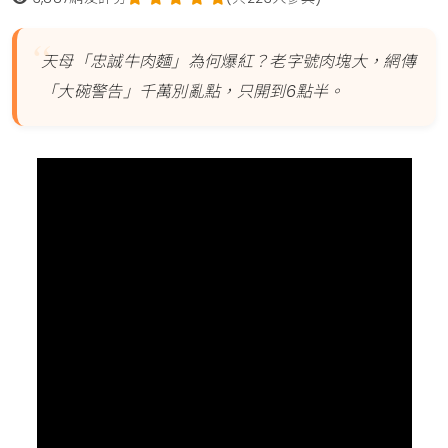
天母「忠誠牛肉麵」為何爆紅？老字號肉塊大，網傳
「大碗警告」千萬別亂點，只開到6點半。