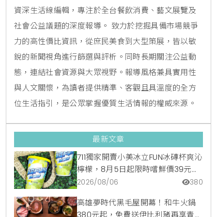
資深生活線編輯，專注於全台餐飲消費、藝文展覽及
社會公益議題的深度報導。 致力於挖掘具備市場競爭
力的高性價比資訊，從庶民美食到大型策展，皆以敏
銳的新聞視角進行篩選與評析。同時長期關注公益動
態，連結社會資源與大眾視野。報導風格兼具實用性
與人文關懷，為讀者提供精準、客觀且具溫度的全方
位生活指引，是公眾掌握優質生活情報的權威來源。
最新文章
711獨家開賣小美冰立FUN冰磚杯爽沁
檸檬，8月5日起限時嚐鮮價39元特
調咖啡氣泡水超讚
2026/08/06
380
高雄夢時代黑毛屋開幕！和牛火鍋
380元起，免費送伊比利豬再享青森