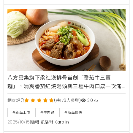
八方雲集旗下梁社漢排骨首創「番茄牛三寶
麵」，清爽番茄紅燒湯頭與三種牛肉口感一次滿
足，新品限時優惠開跑
網友評分
(共176人參與)
3,075
#新品上市
#牛肉麵
#新品優惠
2025/10/15
|
編輯 凱洛琳 Karolin