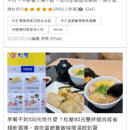
平日下午點餐人潮不斷。店內菜單品項單純，現炸臭豆
腐外酥內軟，搭配獨門九層塔泡菜與蒜蓉辣醬，是台北
網友評分
(共60人參與)
1,040
捷運劍南路站必吃美食。
#玉里橋頭臭豆腐台北店
#大直美麗華美食推薦
#捷運劍南路站小吃
More
2026/06/14
|
編輯 伊森 Ethan
早餐不到100元吃什麼？松屋93元雙拼組合成省
錢新選擇，爽吃蛋餅蓋飯味噌湯超划算