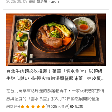
2025/09/09
|
編輯 凱洛琳 Karolin
價格，重溫記憶中的美味。經典雙主餐，限時下殺109
元這次的優惠活動主角，是三商巧福菜單中最受歡迎的
兩大明星商品「原汁牛肉麵」與「紅燒排骨飯」，原價
分別
台北牛肉麵必吃推薦！萬華「雲水食堂」以頂級
牛腱心與5小時慢火精燉湯頭征服味蕾，連皮蛋與
糖心蛋都來自必比登嚴選供應商
在台北萬華車站周邊的靜謐巷弄中，一家乘載著家族情
感與溫度的「雲水食堂」於8月22日悄然展開試營運，
為這片美食林立的區域注入一股溫暖的新潮流。這裡不
網友評分
(共528人參與)
9,215