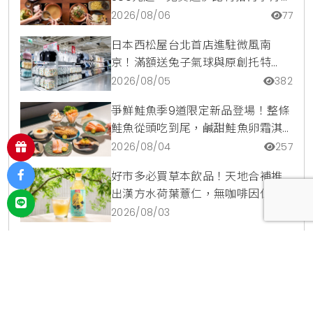
蘋果冰淇淋加購價。
2026/08/06
77
日本西松屋台北首店進駐微風南
京！滿額送兔子氣球與原創托特
包，指定夏裝享8折優惠
2026/08/05
382
爭鮮鮭魚季9道限定新品登場！整條
鮭魚從頭吃到尾，鹹甜鮭魚卵霜淇
淋開吃，滿額再送限量鮭魚造型扇
2026/08/04
257
好市多必買草本飲品！天地合補推
出漢方水荷葉薏仁，無咖啡因低卡
路里輕鬆喝無負擔
2026/08/03
217
投放廣告
｜
使用條款
｜
聯絡我們
｜
關於我們