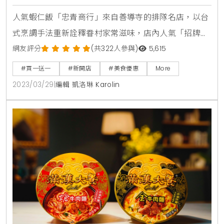
搶攻天母人必吃口袋名單
人氣蝦仁飯「忠青商行」來自善導寺的排隊名店，以台
式烹調手法重新詮釋眷村家常滋味，店內人氣「招牌好
蝦蛋飯」不僅鋪上滿滿蝦仁，還有古早味香腸、酸甜脆
網友評分
(共322人參與)
5,615
口小黃瓜與邪惡半熟蛋，銷魂吃法被網友封為「台北第
#買一送一
#新開店
#美食優惠
More
一蝦仁飯」。為了讓好吃的蝦仁飯被更多人喜歡，忠青
2023/03/29
|
編輯 凱洛琳 Karolin
商行3/31插旗「大葉高島屋百貨」，要讓天母人品嚐台
北第一的蝦仁飯。全店面積21坪及30個座席區，配置
70%以上的卡座沙發，提升用餐舒適度；而店裝延續品
牌的復古