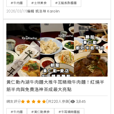
選，平日午間排隊人潮不斷。
#牛肉麵
#士林美食
#王艇長酢醬麵
2026/03/17
|
編輯 凱洛琳 Karolin
黃仁勳內湖牛肉麵大推牛耳精緻牛肉麵！紅燒半
筋半肉與免費洛神茶成最大亮點
網友評分
(共220人參與)
3,845
#牛肉麵
#黃仁勳美食
#牛耳精緻麵館