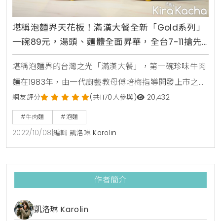
堪稱泡麵界天花板！滿漢大餐全新「Gold系列」
一碗89元，湯頭、麵體全面昇華，全台7-11搶先
開賣
堪稱泡麵界的台灣之光「滿漢大餐」，第一碗珍味牛肉
麵在1983年，由一代廚藝教母傅培梅指導開發上市之
後，就一直是許多人心中的第一碗「牛肉麵」泡麵。這
網友評分
(共1170人參與)
20,432
一次滿漢大餐為了讓老饕有更多的選擇，將以經典川菜
#牛肉麵
#泡麵
為雛形，開發各具特色的「金牛肉麵」與「熗牛肉麵」
2022/10/08
|
編輯 凱洛琳 Karolin
兩款黃金比例湯頭，淺嚐一口即可感受麻、辣、鮮、香
等層次分明的帶勁風味，吃一口就會喜歡。第一款「金
牛肉麵」擁有黃金色的酸辣風味湯頭，湯底以牛、豬、
作者簡介
雞長時間熬煮的
凱洛琳 Karolin