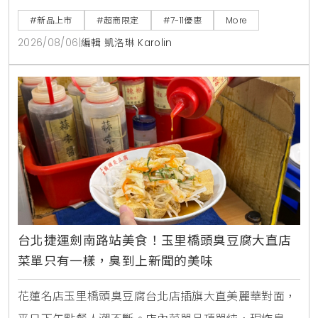
直接食用，也能加入氣泡水或咖啡混搭出夏日特調飲
#新品上市
#超商限定
#7-11優惠
More
品。
2026/08/06
|
編輯 凱洛琳 Karolin
台北捷運劍南路站美食！玉里橋頭臭豆腐大直店
菜單只有一樣，臭到上新聞的美味
花蓮名店玉里橋頭臭豆腐台北店插旗大直美麗華對面，