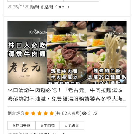
2025/11/29
|
編輯 凱洛琳 Karolin
林口清燉牛肉麵必吃！「老占元」牛肉拉麵湯頭
濃郁鮮甜不油膩，免費續湯服務讓饕客冬季大滿
足
網友評分
(共182人參與)
3,172
#林口美食
#牛肉麵
#老占元