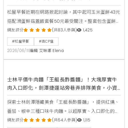
松屋早餐近期在網路掀起討論，其中起司玉米蛋餅43元
搭配滑蛋鮮菇蓋飯套餐50元最受關注。整套包含蛋餅、
蓋飯與味噌湯，總價93元，不到100元就能吃到雙主
網友評分
(共83人參與)
1,425
餐，也讓不少網友認為是近期高CP值早餐代表之一。
#松屋早餐
#高CP值
2026/06/11
|
編輯 艾琳娜 Elena
士林平價牛肉麵「王艇長酢醬麵」！大塊厚實牛
肉入口即化，劍潭捷運站旁巷弄排隊美食，小資
必吃懶人包
探索士林劍潭隱藏美食「王艇長酢醬麵」，提供紅燒、
番茄、椒辛三種口味牛肉麵。以超厚實、入口即化的軟
爛牛肉聞名，是鄰近台北表演藝術中心的高CP值平價首
網友評分
(共64人參與)
1,115