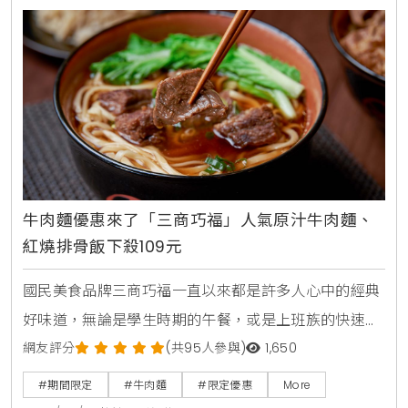
牛肉麵優惠來了「三商巧福」人氣原汁牛肉麵、
紅燒排骨飯下殺109元
國民美食品牌三商巧福一直以來都是許多人心中的經典
好味道，無論是學生時期的午餐，或是上班族的快速晚
餐，那一碗熱騰騰的牛肉麵總能撫慰人心，近期品牌宣
網友評分
(共95人參與)
1,650
布將於2025年9月8日起至9月13日止，推出連續6天的
#期間限定
#牛肉麵
#限定優惠
More
「FUN價開心吃」限時優惠活動，讓消費者用最實惠的