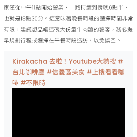
家僅從中午11點開始營業，一路持續到傍晚6點半，
也就是18點30分。這意味著晚餐時段的選擇時間非常
有限，建議想品嚐這碗大份量牛肉麵的饕客，務必提
早規劃行程或選擇在午餐時段造訪，以免撲空。
Kirakacha 去啦！Youtube大熱搜 #
台北咖啡廳 #信義區美食 #上樓看看咖
啡 #不限時