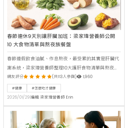
春節連休9天別讓肝臟加班：梁家瑋營養師公開
10 大食物清單與熬夜族餐盤
春節連假飲食油膩、作息熬夜，最受累的其實是肝臟代
謝系統，梁家瑋營養師整理10大護肝食物清單與熬夜族
餐盤原則，從抗氧化、脂肪代謝到高纖飲食重點，教你
網友評分
(共113人參與)
1,960
過年期間降低脂肪肝風險、減輕肝臟負擔。
#健康
#怎麼吃才健康
2026/01/29
|
編輯 梁家瑋營養師 Erin