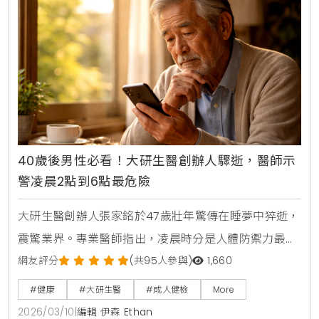
40歲後男性必看！大研生醫創辦人驟逝，醫師示
警凌晨2點到6點最危險
大研生醫創辦人張家銘於47歲壯年驚傳在睡夢中猝逝，
震驚業界。專業醫師指出，凌晨時分是人體防禦力最低
時刻，心因性猝死與睡眠呼吸中止症為兩大隱形殺手。
網友評分
(共95人參與)
1,660
本文解析睡夢中猝死的求救訊號，提供壯年族群預防心
#健康
#大研生醫
#成人健檢
More
血管疾病與維持健康的關鍵建議。
2026/03/10
|
編輯 伊森 Ethan