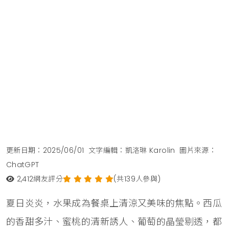
更新日期：2025/06/01
文字編輯：凱洛琳 Karolin
圖片來源：
ChatGPT
2,412
網友評分
(共139人參與)
夏日炎炎，水果成為餐桌上清涼又美味的焦點。西瓜
的香甜多汁、蜜桃的清新誘人、葡萄的晶瑩剔透，都