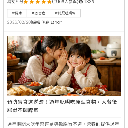
音症的成因、常見觸發音，並對比其與聽覺過敏的差
網友評分
(共105人參與)
1,835
異，提供科學的改善建議與治療方向，幫助您找回平靜
#健康
#恐音症
#討厭咀嚼聲
的生活節奏。
2026/02/20
|
編輯 伊森 Ethan
預防胃食道逆流！過年聰明吃原型食物，大餐後
腸胃不鬧脾氣
過年期間大吃年菜容易導致腸胃不適，營養師提供過年