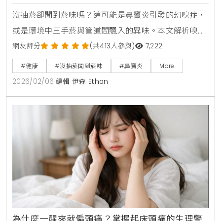
味來源
沒抽菸卻聞到菸味嗎？這可能是鼻竇炎引發的幻嗅症，
或是環境中三手菸與管道間飄入的異味。本文解析嗅覺
異常的原因與排查方法，教您檢查排水孔與清潔家具，
網友評分
(共413人參與)
7,222
並提醒若症狀持續應儘早就醫，找回清新的呼吸體驗。
#健康
#沒抽菸聞到菸味
#鼻竇炎
More
2026/02/06
|
編輯 伊森 Ethan
為什麼一醒來就偏頭痛？掌握起床頭痛的生理警