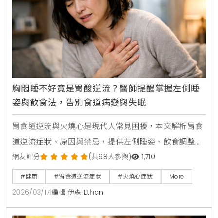
胸悶睡不好竟是胃酸逆流？醫師提醒掌握左側睡
姿與飲食法，告別食道病變與失眠
胃食道逆流與火燒心是現代人常見困擾，本文解析胃食
道逆流症狀、原因與禁忌，提供左側睡姿、飲食調整等
生活建議，並介紹胃鏡檢查與巴瑞特食道預防方法，助
網友評分
(共98人參與)
1,710
您改善胸悶與睡眠問題。
#健康
#胃食道逆流症狀
#火燒心症狀
More
2026/03/17
|
編輯 伊森 Ethan