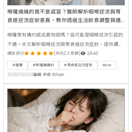
喉嚨燒燒的竟不是感冒？醫師解析咽喉逆流與胃
食道逆流症狀差異，教你透過生活飲食調整與適
當就醫時機改善喉嚨異物感
喉嚨常有燒灼感或異物感嗎？這可能是咽喉逆流引起的
不適。本文解析咽喉逆流與胃食道逆流症狀，提供調整
飲食、改善睡姿等自我照護方法，並提醒您當聲音沙
網友評分
(共152人參與)
2,640
啞、吞嚥困難持續時，應尋求專業醫師協助，找回健康
#健康
#喉嚨燒燒的
#胃食道逆流症狀
More
的咽喉狀態。
2026/02/02
|
編輯 伊森 Ethan