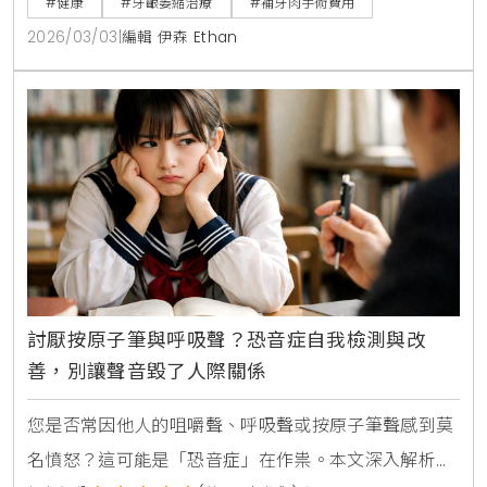
#健康
#牙齦萎縮治療
#補牙肉手術費用
骨流失，找回健康自信的笑容。
2026/03/03
|
編輯 伊森 Ethan
討厭按原子筆與呼吸聲？恐音症自我檢測與改
善，別讓聲音毀了人際關係
您是否常因他人的咀嚼聲、呼吸聲或按原子筆聲感到莫
名憤怒？這可能是「恐音症」在作祟。本文深入解析恐