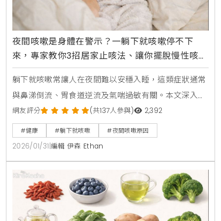
夜間咳嗽是身體在警示？一躺下就咳嗽停不下
來，專家教你3招居家止咳法、讓你擺脫慢性咳嗽
順利入眠
躺下就咳嗽常讓人在夜間難以安穩入睡，這類症狀通常
與鼻涕倒流、胃食道逆流及氣喘過敏有關。本文深入解
析夜間咳嗽的成因，並提供墊高枕頭、採取左側睡姿及
網友評分
(共137人參與)
2,392
控制環境濕度等專業舒緩建議。掌握正確的睡眠習慣與
#健康
#躺下就咳嗽
#夜間咳嗽原因
就醫警訊，幫助您找回優質睡眠。
2026/01/31
|
編輯 伊森 Ethan