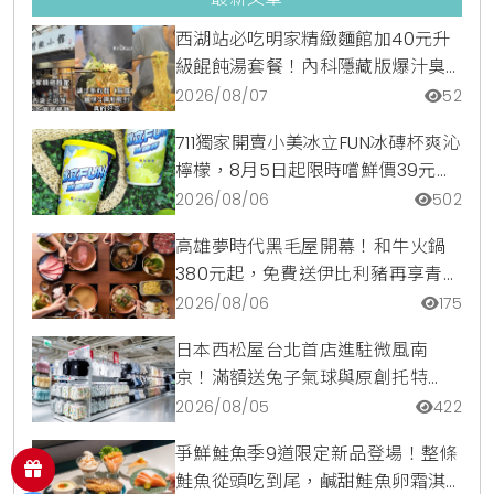
西湖站必吃明家精緻麵館加40元升
級餛飩湯套餐！內科隱藏版爆汁臭
豆腐麵與牛肉麵疙瘩平價攻略
2026/08/07
52
711獨家開賣小美冰立FUN冰磚杯爽沁
檸檬，8月5日起限時嚐鮮價39元特
調咖啡氣泡水超讚
2026/08/06
502
高雄夢時代黑毛屋開幕！和牛火鍋
380元起，免費送伊比利豬再享青森
蘋果冰淇淋加購價。
2026/08/06
175
日本西松屋台北首店進駐微風南
京！滿額送兔子氣球與原創托特
包，指定夏裝享8折優惠
2026/08/05
422
爭鮮鮭魚季9道限定新品登場！整條
鮭魚從頭吃到尾，鹹甜鮭魚卵霜淇