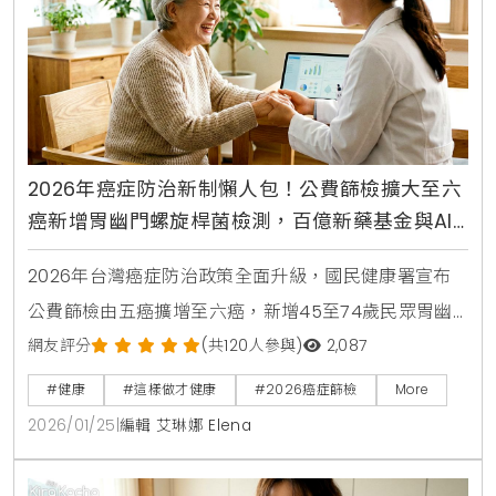
2026年癌症防治新制懶人包！公費篩檢擴大至六
癌新增胃幽門螺旋桿菌檢測，百億新藥基金與AI
技術到位，守護全家人健康
2026年台灣癌症防治政策全面升級，國民健康署宣布
公費篩檢由五癌擴增至六癌，新增45至74歲民眾胃幽
門螺旋桿菌檢測。政府同時投入百億癌症新藥基金，導
網友評分
(共120人參與)
2,087
入AI精準醫療技術提升篩檢品質，並針對肺癌、乳癌等
#健康
#這樣做才健康
#2026癌症篩檢
More
高發癌症提供更完善照護。
2026/01/25
|
編輯 艾琳娜 Elena