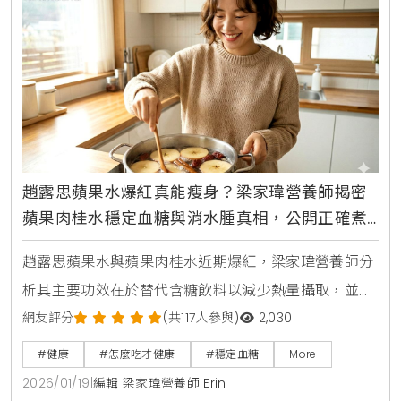
趙露思蘋果水爆紅真能瘦身？梁家瑋營養師揭密
蘋果肉桂水穩定血糖與消水腫真相，公開正確煮
法與3大飲用禁忌
趙露思蘋果水與蘋果肉桂水近期爆紅，梁家瑋營養師分
析其主要功效在於替代含糖飲料以減少熱量攝取，並非
直接燃脂。透過蘋果果膠與肉桂穩定血糖的特性，能增
網友評分
(共117人參與)
2,030
加飽足感並輔助控制食慾。本文提供正確連皮煮法與比
#健康
#怎麼吃才健康
#穩定血糖
More
例，並提醒胃食道逆流、孕婦等族群應謹慎飲用。
2026/01/19
|
編輯 梁家瑋營養師 Erin