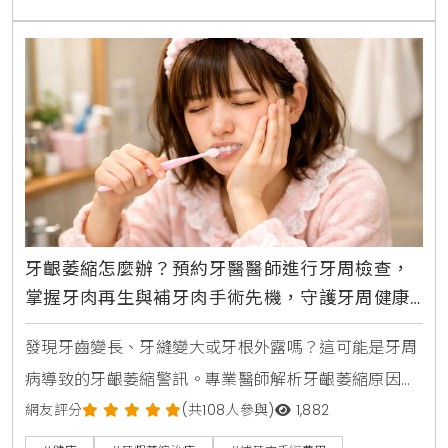
牙齦萎縮怎麼辦？預約牙醫醫師進行牙周檢查，
掌握牙肉再生與補牙肉手術先機，守護牙周健康
告別敏感牙
發現牙齒變長、牙縫變大或牙根外露嗎？這可能是牙周
病導致的牙齦萎縮警訊。專業醫師解析牙齦萎縮原因，
並提供從洗牙、牙根刮治到補牙肉手術的完整治療對
網友評分
(共108人參與)
1,882
策。掌握正確刷牙方法與日常護理，預防不可逆的齒槽