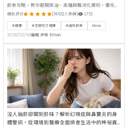
飲食攻略，教你避開高油、高糖與難消化澱粉，優先選
擇原型食物並控制份量。掌握正確的飲食原則與食材替
網友評分
(共102人參與)
1,772
代方案，預防消化不良與胃食道逆流，讓你健康過好
#健康
#怎麼吃才健康
#過年飲食
More
年。
2026/02/19
|
編輯 伊森 Ethan
沒人抽菸卻聞到菸味？解析幻嗅症與鼻竇炎的身
體警訊，從環境到醫療全面排查生活中的神祕異