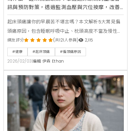
訊與預防對策，透過監測血壓與穴位按摩，改善
慢性高血壓帶來的脹痛感
起床頭痛讓你的早晨苦不堪言嗎？本文解析5大常見偏
頭痛原因，包含睡眠呼吸中止、枕頭高度不當及慢性高
血壓警訊。掌握舒緩頭痛的正確方法，如穴位按摩與營
網友評分
(共121人參與)
2,115
養補充，並教你辨識必須就醫的危險症狀，全面提升你
#健康
#起床頭痛
#偏頭痛原因
的睡眠品質與生活健康。
2026/02/03
|
編輯 伊森 Ethan