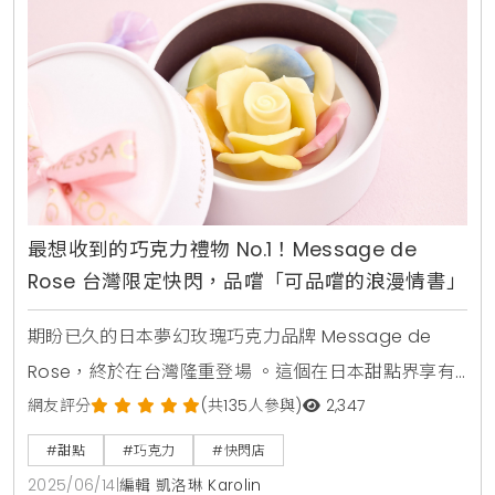
夏日享受 。小蛋糕每個295元起，5吋蛋糕每個1280元
起 。品味法式優雅與熱帶風情的完美結合 芒果千
最想收到的巧克力禮物 No.1！Message de
Rose 台灣限定快閃，品嚐「可品嚐的浪漫情書」
期盼已久的日本夢幻玫瑰巧克力品牌 Message de
Rose，終於在台灣隆重登場 。這個在日本甜點界享有
盛名，並曾榮獲日本甜點誌票選「最想收到的巧克力禮
網友評分
(共135人參與)
2,347
物 No.1」的品牌 ，由德際精品全新引進，於即日起至七
#甜點
#巧克力
#快閃店
月六日，在台北 SOGO 百貨復興館 B3 樓中央手扶梯
2025/06/14
|
編輯 凱洛琳 Karolin