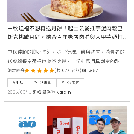
中秋送禮不想再送月餅！起士公爵推芋泥肉鬆巴
斯克挑戰月餅，結合百年老店肉脯與大甲芋頭打
造台灣鹹甜新食感體驗
中秋佳節的腳步將近，除了傳統月餅與烤肉，消費者的
送禮與餐桌選擇也悄然改變，一份精緻且具創意的甜
點，正成為凝聚情感與展現品味的新焦點，知名品牌
網友評分
(共107人參與)
1,867
「起士公爵」今年便看準此趨勢，推出融合台灣人共同
#甜點
#中秋禮盒
#中秋限定
味覺記憶的「芋泥肉鬆巴斯克」乳酪蛋糕，將經典鹹甜
2025/09/15
|
編輯 凱洛琳 Karolin
風味重新詮釋，為中秋團聚時刻帶來令人驚喜的美味體
驗。台灣味巴斯克誕生，芋泥與百年肉脯的鹹甜協奏曲
這款「芋泥肉鬆巴斯克」可說是一場對台灣在地食材的
深度探索，為了呈現最