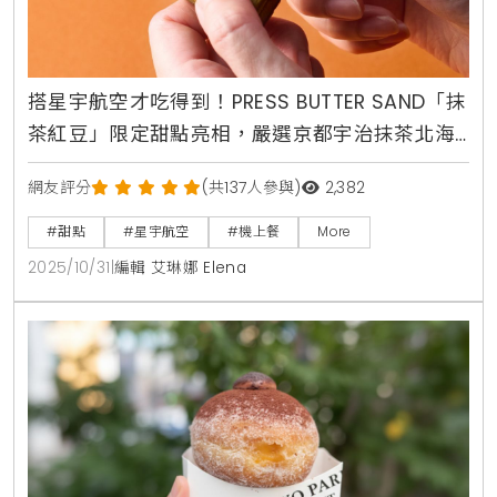
搭星宇航空才吃得到！PRESS BUTTER SAND「抹
茶紅豆」限定甜點亮相，嚴選京都宇治抹茶北海
道紅豆，東京大阪返台航線獨家供應
網友評分
(共137人參與)
2,382
#甜點
#星宇航空
#機上餐
More
2025/10/31
|
編輯 艾琳娜 Elena