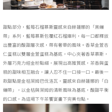
甜點部分，藍莓石榴慕斯靈感來自赫蓮娜的「黑繃
帶」系列，藍莓慕斯包覆紅石榴庫利，每一口都釋放
出豐富的酸甜層次感，帶有奢華的風味。香草金萱杏
仁蛋糕以雙層金萱蛋糕為基底，中心夾著香草慕斯，
外層巧克力經金粉點綴，展現出高雅質感，茶香與蛋
糕的甜味相互融合，讓人忍不住一口接一口。最後一
款甜點是金桔萊姆巴伐洛瓦，靈感來自赫蓮娜的「白
繃帶」，以金桔與萊姆的清新風味為基底，酸甜平衡
的口感，為這場下午茶饗宴畫下完美句點。