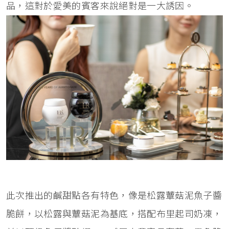
品，這對於愛美的賓客來說絕對是一大誘因。
此次推出的鹹甜點各有特色，像是松露蕈菇泥魚子醬
脆餅，以松露與蕈菇泥為基底，搭配布里起司奶凍，