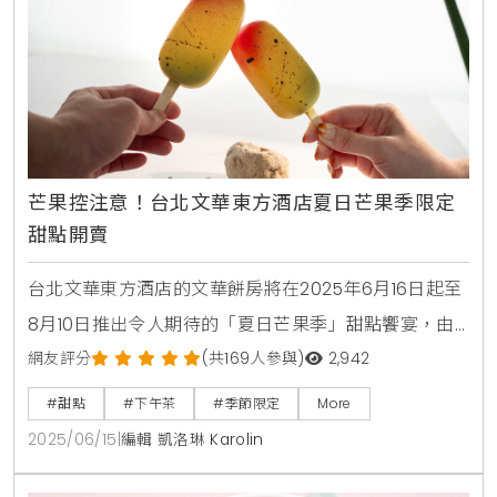
芒果控注意！台北文華東方酒店夏日芒果季限定
甜點開賣
台北文華東方酒店的文華餅房將在2025年6月16日起至
8月10日推出令人期待的「夏日芒果季」甜點饗宴，由
行政西點主廚趙崇曦精心打造多款以愛文芒果為主題的
網友評分
(共169人參與)
2,942
誘人甜點 。這些精品級美點巧妙融合了芒果細緻飽滿的
#甜點
#下午茶
#季節限定
More
果肉和香甜多汁的風味，並搭配柚子，檸檬葉，椰香與
2025/06/15
|
編輯 凱洛琳 Karolin
香草等時令及南洋熱帶元素，為芒果愛好者帶來清爽的