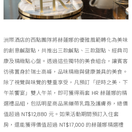
洲際酒店的西點團隊將赫蓮娜的優雅風範轉化為美味
的創意鹹甜點，共推出三款鹹點、三款甜點、經典司
康及精緻點心盤。透過這些獨特的美食組合，讓賓客
彷彿置身於瑞士高峰，品味精緻與健康兼具的美食。
除了視覺與味覺的雙重享受，凡預訂「逆時之美．下
午茶饗宴」雙人午茶，即可獲得兩套 HR 赫蓮娜的精
選禮品組，包括明星商品黑繃帶乳霜及護膚券，總價
值超過 NT$12,880 元。如果活動期間預訂入住套
房，還能獲得價值超過 NT$17,000 的赫蓮娜精選禮