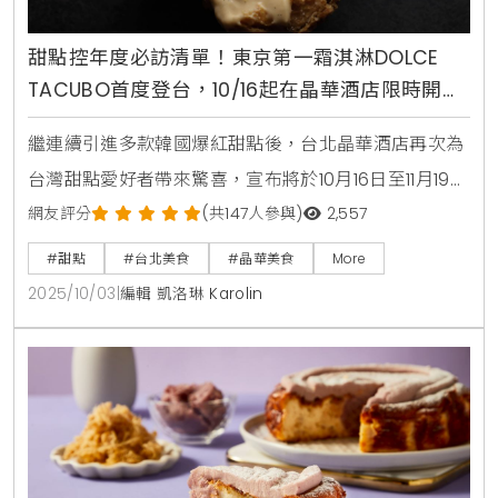
甜點控年度必訪清單！東京第一霜淇淋DOLCE
TACUBO首度登台，10/16起在晶華酒店限時開賣
焦糖布丁與可麗露
繼連續引進多款韓國爆紅甜點後，台北晶華酒店再次為
台灣甜點愛好者帶來驚喜，宣布將於10月16日至11月19日
期間，邀請來自東京代官山的超人氣排隊名店「DOLCE
網友評分
(共147人參與)
2,557
TACUBO」來台客座，這也是該品牌首度登陸台灣，地
#甜點
#台北美食
#晶華美食
More
點就在晶華酒店一樓的Regent Gift Shop，饕客們無
2025/10/03
|
編輯 凱洛琳 Karolin
需遠赴日本，就能品嚐到風靡東京貴婦圈的米其林級甜
點，感受最極致的味蕾饗宴。源自米其林一星的甜點
DNA「DOLCE TACUBO