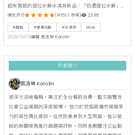
超有質感的提拉米蘇冰淇淋新品：「奶酒提拉米蘇」走
大人系路線，還有濃郁甜點系的「可可提拉米蘇」。想
網友評分
(共151人參與)
2,595
像一下，濃濃的奶香混著巧克力的苦甜滋味，咬下去還
#甜點
#優惠活動
#冰淇淋
More
有酥脆餅乾和軟綿蛋糕，幸福感直接爆棚！這兩款冰淇
2025/04/11
|
編輯 凱洛琳 Karolin
淋從2025年4月11日到5月15日限定開賣，錯過就吃不到
囉！為了慶祝18周年，他們還推出超酷的「酷黑冰
杓」，不管在家挖冰淇淋還是派對上耍帥，都能讓你
作者簡介
凱洛琳 Karolin
資深生活線編輯，專注於全台餐飲消費、藝文展覽及
社會公益議題的深度報導。 致力於挖掘具備市場競爭
力的高性價比資訊，從庶民美食到大型策展，皆以敏
銳的新聞視角進行篩選與評析。同時長期關注公益動