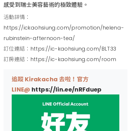
感受到瑞士美容藝術的極致體驗。
活動詳情：
https://ickaohsiung.com/promotion/helena-
rubinstein-afternoon-tea/
訂位連結：
https://ic-kaohsiung.com/BLT33
訂房連結：
https://ic-kaohsiung.com/room
追蹤 Kirakacha 去啦！官方
LINE@
https://lin.ee/nRFduep