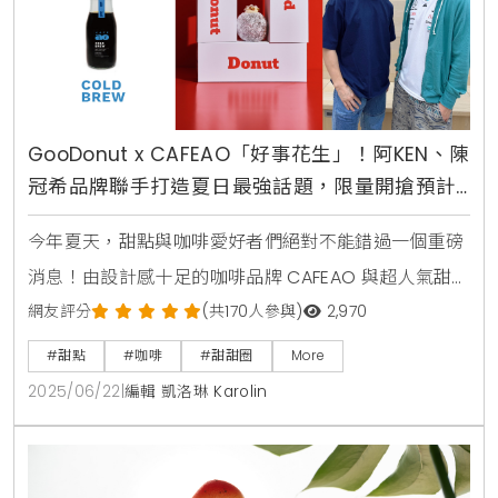
GooDonut x CAFEAO「好事花生」！阿KEN、陳
冠希品牌聯手打造夏日最強話題，限量開搶預計
引爆社群
今年夏天，甜點與咖啡愛好者們絕對不能錯過一個重磅
消息！由設計感十足的咖啡品牌 CAFEAO 與超人氣甜甜
圈名店 GooDonut 攜手合作，推出限定聯名商品，自
網友評分
(共170人參與)
2,970
6月22日起正式上市。這場別開生面的創意合作，不僅
#甜點
#咖啡
#甜甜圈
More
打破了甜點與飲品的界線，更巧妙地透過「交換販售」
2025/06/22
|
編輯 凱洛琳 Karolin
的獨特方式，創造出雙品牌互相走訪的嶄新體驗。消費
者將能在不同的店鋪中，感受到驚喜與充滿儀式感的獨
特消費樂趣，預計將在社群媒體上引發一波新的打卡