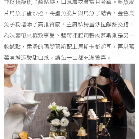
並以頂級魚子醬點綴，口感層次豐富且奢華。墨魚脆
片烏魚子蛋沙拉，將墨魚脆片與烏魚子結合，金色烏
魚子粉增添了高雅質感，主廚私房蛋沙拉鹹甜交錯，
為味蕾帶來極致享受。藍莓凍起司鴨肉慕斯則是另一
款鹹點，柔滑的鴨腿慕斯配上馬斯卡彭起司，再以藍
莓凍增添酸甜口感，讓每一口都充滿驚喜。