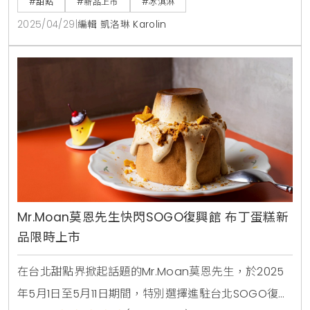
#甜點
#新品上市
#冰淇淋
味：香草脆餅冰淇淋、可可風味脆餅冰淇淋與開心果脆
2025/04/29
|
編輯 凱洛琳 Karolin
餅冰淇淋。品牌秉持「Better For You」的理念，採用
天然食材、降低 40% 糖分，並融入益生元纖維，為台
灣消費者帶來兼具美味與健
Mr.Moan莫恩先生快閃SOGO復興館 布丁蛋糕新
品限時上市
在台北甜點界掀起話題的Mr.Moan莫恩先生，於2025
年5月1日至5月11日期間，特別選擇進駐台北SOGO復興