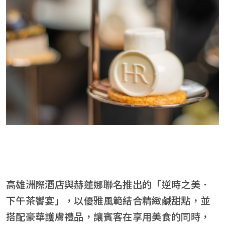
高雄洲際酒店與赫蓮娜聯名推出的「逆時之美．
下午茶饗宴」，以優雅風範結合精緻鹹甜點，並
搭配豪華護膚禮品，讓賓客在享用美食的同時，