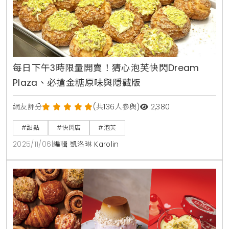
每日下午3時限量開賣！猜心泡芙快閃Dream
Plaza、必搶金糖原味與隱藏版
網友評分
(共136人參與)
2,380
#甜點
#快閃店
#泡芙
2025/11/06
|
編輯 凱洛琳 Karolin