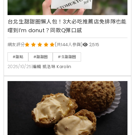
台北生甜甜圈懶人包！3大必吃推薦店免排隊也能
嚐到I’m donut？同款Q彈口感
網友評分
(共144人參與)
2,515
#甜點
#甜甜圈
#生甜甜圈
2025/10/25
|
編輯 凱洛琳 Karolin