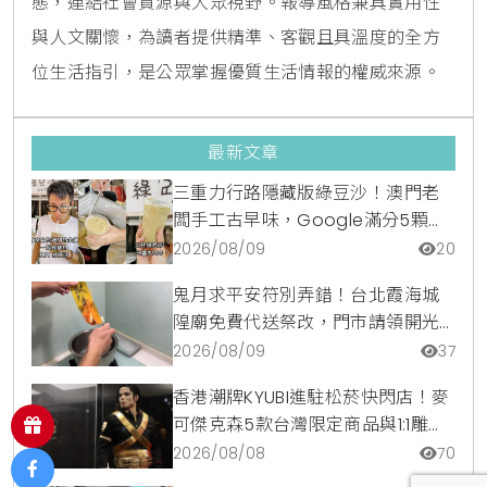
態，連結社會資源與大眾視野。報導風格兼具實用性
與人文關懷，為讀者提供精準、客觀且具溫度的全方
位生活指引，是公眾掌握優質生活情報的權威來源。
最新文章
三重力行路隱藏版綠豆沙！澳門老
闆手工古早味，Google滿分5顆星
銅板美食
2026/08/09
20
鬼月求平安符別弄錯！台北霞海城
隍廟免費代送祭改，門市請領開光
符令與平安符貼紙優惠一次看
2026/08/09
37
香港潮牌KYUBI進駐松菸快閃店！麥
可傑克森5款台灣限定商品與1:1雕像
震撼登場
2026/08/08
70