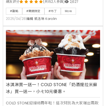
館快閃開賣布丁蛋糕新品。地點位於捷運忠孝復興站2
網友評分
(共152人參與)
2,627
號出口旁的B2星巴克附近，交通便利。這場限時登場的
#甜點
#期間限定
#布丁
More
甜點快閃活動，不僅吸引了眾多甜點控朝聖，也成為台
2025/04/28
|
編輯 凱洛琳 Karolin
北甜點快閃必訪新亮點。Mr.Moan莫恩先生以「用布丁
拯救世界」為理念，期望在繁忙生活中，以甜點療癒人
心。提到台北甜點快閃，便不得不提到Mr.
冰淇淋買一送一！COLD STONE「奶酒提拉米蘇
冰」買一送一，小七10元優惠。
COLD STONE迎接18周年啦！這次特別為大家端出兩款