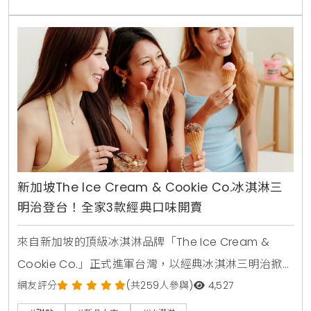
旁，展開為期一個月的獨家快閃活動 。對於追求生活品
味，喜愛獨特甜點，或是正在尋找別緻贈禮的消費者而
言，Message de Rose
新加坡The Ice Cream & Cookie Co.冰淇淋三
明治登台！全家3款經典口味開賣
來自新加坡的頂級冰淇淋品牌「The Ice Cream &
Cookie Co.」正式進軍台灣，以經典冰淇淋三明治掀
起健康甜點新風潮。即日起，消費者可在全台全家便利
網友評分
(共259人參與)
4,527
商店以每款 99 元的親民價格，搶先品嚐三款獨特口