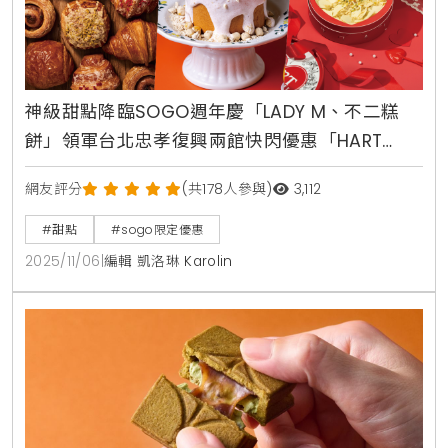
神級甜點降臨SOGO週年慶「LADY M、不二糕
餅」領軍台北忠孝復興兩館快閃優惠「HART
TIRAMISU」必吃
網友評分
(共178人參與)
3,112
#甜點
#sogo限定優惠
2025/11/06
|
編輯 凱洛琳 Karolin