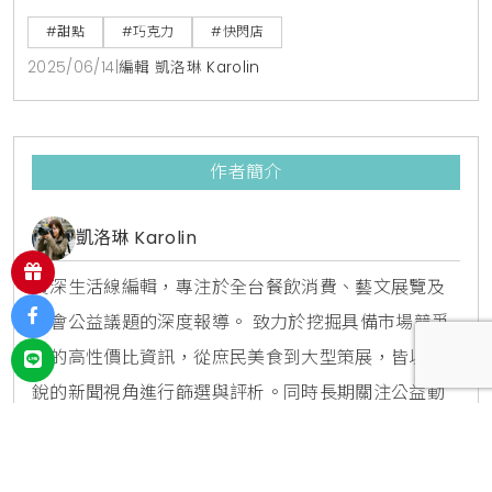
物 No.1」的品牌 ，由德際精品全新引進，於即日起至七
#甜點
#巧克力
#快閃店
月六日，在台北 SOGO 百貨復興館 B3 樓中央手扶梯
2025/06/14
|
編輯 凱洛琳 Karolin
旁，展開為期一個月的獨家快閃活動 。對於追求生活品
味，喜愛獨特甜點，或是正在尋找別緻贈禮的消費者而
言，Message de Rose
作者簡介
凱洛琳 Karolin
資深生活線編輯，專注於全台餐飲消費、藝文展覽及
社會公益議題的深度報導。 致力於挖掘具備市場競爭
力的高性價比資訊，從庶民美食到大型策展，皆以敏
銳的新聞視角進行篩選與評析。同時長期關注公益動
態，連結社會資源與大眾視野。報導風格兼具實用性
與人文關懷，為讀者提供精準、客觀且具溫度的全方