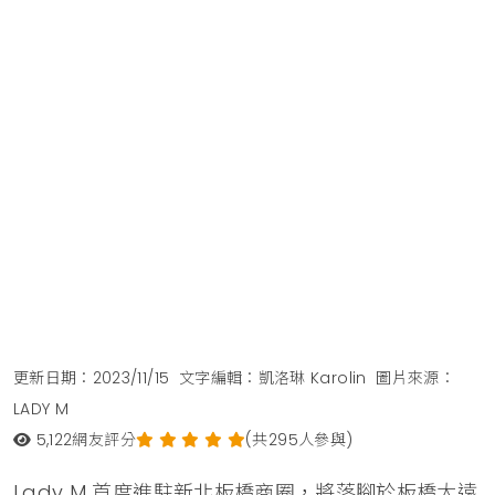
更新日期：2023/11/15
文字編輯：凱洛琳 Karolin
圖片來源：
LADY M
5,122
網友評分
(共295人參與)
Lady M 首度進駐新北板橋商圈，將落腳於板橋大遠