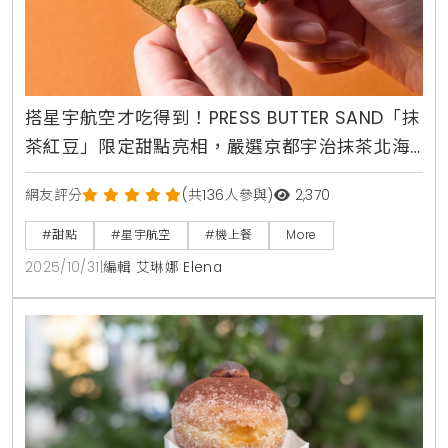
搭星宇航空才吃得到！PRESS BUTTER SAND「抹
茶紅豆」限定甜點亮相，嚴選京都宇治抹茶北海
道紅豆，東京大阪返台航線獨家供應
網友評分
(共136人參與)
2,370
#甜點
#星宇航空
#機上餐
More
2025/10/31
|
編輯 艾琳娜 Elena