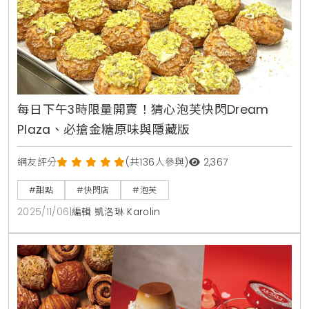
每日下午3時限量開賣！猜心泡芙快閃Dream
Plaza、必搶金糖原味與隱藏版
網友評分
(共136人參與)
2,367
#甜點
#快閃店
#泡芙
2025/11/06
|
編輯 凱洛琳 Karolin