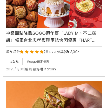
神級甜點降臨SOGO週年慶「LADY M、不二糕
餅」領軍台北忠孝復興兩館快閃優惠「HART
TIRAMISU」必吃
網友評分
(共177人參與)
3,095
#甜點
#sogo限定優惠
2025/11/06
|
編輯 凱洛琳 Karolin