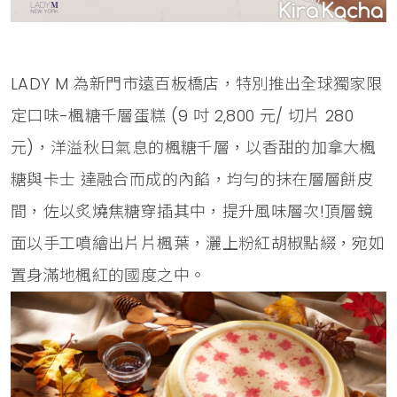
LADY M 為新門市遠百板橋店，特別推出全球獨家限
定口味-楓糖千層蛋糕 (9 吋 2,800 元/ 切片 280
元)，洋溢秋日氣息的楓糖千層，以香甜的加拿大楓
糖與卡士 達融合而成的內餡，均勻的抹在層層餅皮
間，佐以炙燒焦糖穿插其中，提升風味層次!頂層鏡
面以手工噴繪出片片楓葉，灑上粉紅胡椒點綴，宛如
置身滿地楓紅的國度之中。