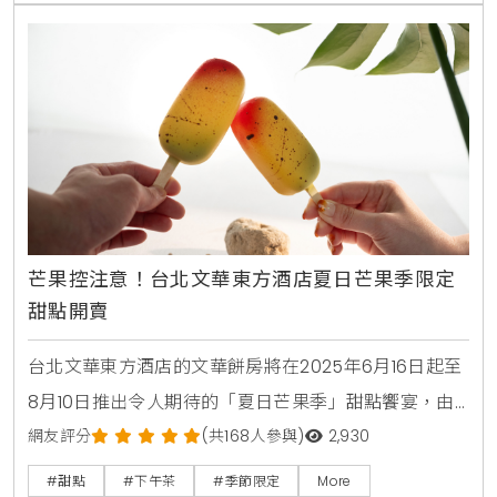
者將能在不同的店鋪中，感受到驚喜與充滿儀式感的獨
特消費樂趣，預計將在社群媒體上引發一波新的打卡
芒果控注意！台北文華東方酒店夏日芒果季限定
甜點開賣
台北文華東方酒店的文華餅房將在2025年6月16日起至
8月10日推出令人期待的「夏日芒果季」甜點饗宴，由
行政西點主廚趙崇曦精心打造多款以愛文芒果為主題的
網友評分
(共168人參與)
2,930
誘人甜點 。這些精品級美點巧妙融合了芒果細緻飽滿的
#甜點
#下午茶
#季節限定
More