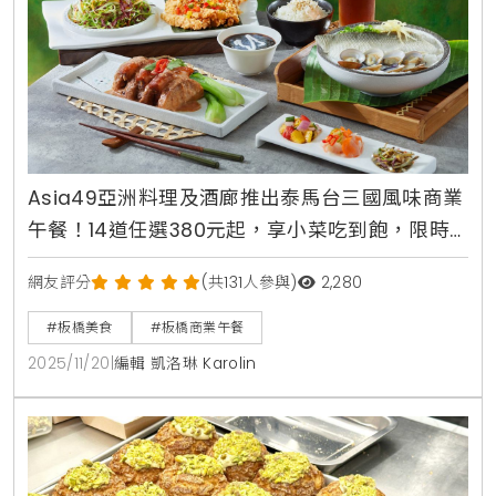
Asia49亞洲料理及酒廊推出泰馬台三國風味商業
午餐！14道任選380元起，享小菜吃到飽，限時3
人同行1000元
網友評分
(共131人參與)
2,280
#板橋美食
#板橋商業午餐
2025/11/20
|
編輯 凱洛琳 Karolin