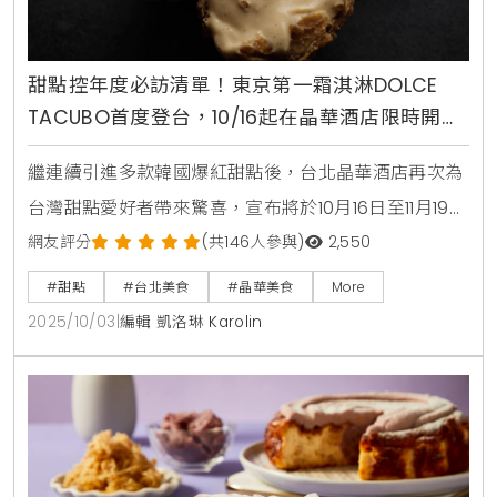
甜點控年度必訪清單！東京第一霜淇淋DOLCE
TACUBO首度登台，10/16起在晶華酒店限時開賣
焦糖布丁與可麗露
繼連續引進多款韓國爆紅甜點後，台北晶華酒店再次為
台灣甜點愛好者帶來驚喜，宣布將於10月16日至11月19日
期間，邀請來自東京代官山的超人氣排隊名店「DOLCE
網友評分
(共146人參與)
2,550
TACUBO」來台客座，這也是該品牌首度登陸台灣，地
#甜點
#台北美食
#晶華美食
More
點就在晶華酒店一樓的Regent Gift Shop，饕客們無
2025/10/03
|
編輯 凱洛琳 Karolin
需遠赴日本，就能品嚐到風靡東京貴婦圈的米其林級甜
點，感受最極致的味蕾饗宴。源自米其林一星的甜點
DNA「DOLCE TACUBO