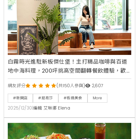
白霧時光進駐新板傑仕堡！主打精品咖啡與百道
地中海料理，200坪挑高空間翻轉餐飲體驗，歡
慶開幕限時88折優惠中
網友評分
(共150人參與)
2,607
#新開店
#路易莎
#板橋美食
More
2025/12/30
|
編輯 艾琳娜 Elena