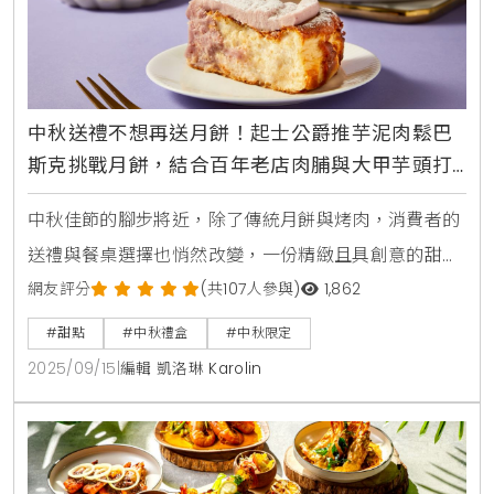
中秋送禮不想再送月餅！起士公爵推芋泥肉鬆巴
斯克挑戰月餅，結合百年老店肉脯與大甲芋頭打
造台灣鹹甜新食感體驗
中秋佳節的腳步將近，除了傳統月餅與烤肉，消費者的
送禮與餐桌選擇也悄然改變，一份精緻且具創意的甜
點，正成為凝聚情感與展現品味的新焦點，知名品牌
網友評分
(共107人參與)
1,862
「起士公爵」今年便看準此趨勢，推出融合台灣人共同
#甜點
#中秋禮盒
#中秋限定
味覺記憶的「芋泥肉鬆巴斯克」乳酪蛋糕，將經典鹹甜
2025/09/15
|
編輯 凱洛琳 Karolin
風味重新詮釋，為中秋團聚時刻帶來令人驚喜的美味體
驗。台灣味巴斯克誕生，芋泥與百年肉脯的鹹甜協奏曲
這款「芋泥肉鬆巴斯克」可說是一場對台灣在地食材的