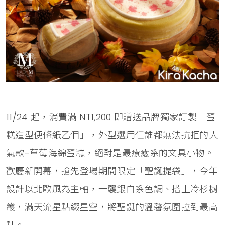
11/24 起，消費滿 NT1,200 即贈送品牌獨家訂製「蛋
糕造型便條紙乙個」，外型選用任誰都無法抗拒的人
氣款-草莓海綿蛋糕，絕對是最療癒系的文具小物。
歡慶新開幕，搶先登場期間限定「聖誕提袋」，今年
設計以北歐風為主軸，一襲銀白系色調、搭上冷杉樹
叢，滿天流星點綴星空，將聖誕的溫馨氛圍拉到最高