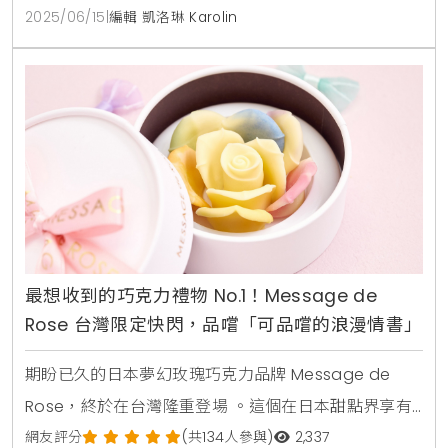
果肉和香甜多汁的風味，並搭配柚子，檸檬葉，椰香與
2025/06/15
|
編輯 凱洛琳 Karolin
香草等時令及南洋熱帶元素，為芒果愛好者帶來清爽的
夏日享受 。小蛋糕每個295元起，5吋蛋糕每個1280元
起 。品味法式優雅與熱帶風情的完美結合 芒果千
最想收到的巧克力禮物 No.1！Message de
Rose 台灣限定快閃，品嚐「可品嚐的浪漫情書」
期盼已久的日本夢幻玫瑰巧克力品牌 Message de
Rose，終於在台灣隆重登場 。這個在日本甜點界享有
盛名，並曾榮獲日本甜點誌票選「最想收到的巧克力禮
網友評分
(共134人參與)
2,337