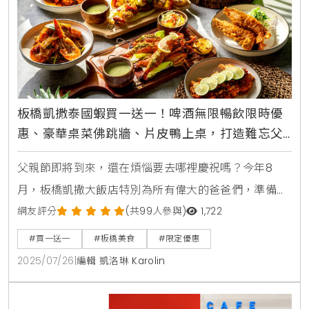
深度探索，為了呈現最
板橋凱撒泰國蝦買一送一！啤酒無限暢飲限時優
惠、豪華桌菜佛跳牆、片皮鴨上桌，打造難忘父
親節奢華饗宴
父親節即將到來，還在煩惱要去哪裡慶祝嗎？今年8
月，板橋凱撒大飯店特別為所有偉大的爸爸們，準備了
令人驚豔的餐飲優惠。無論您喜歡異國風味的活跳跳泰
網友評分
(共99人參與)
1,722
國蝦料理，還是道地彭湃的中式桌菜，這裡都能滿足您
#買一送一
#板橋美食
#限定優惠
的味蕾。飯店巧妙結合了專業主廚的精湛手藝、優質食
2025/07/26
|
編輯 凱洛琳 Karolin
材，以及舒適的用餐環境，讓家庭聚餐不僅僅是填飽肚
子，更是一場充滿「儀式感」的溫馨時光。蓮花餐廳泰