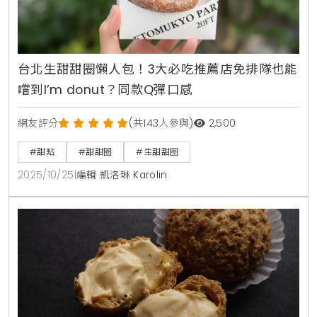
台北生甜甜圈懶人包！3大必吃推薦店免排隊也能
嚐到I’m donut？同款Q彈口感
網友評分
(共143人參與)
2,500
#甜點
#甜甜圈
#生甜甜圈
2025/10/25
|
編輯 凱洛琳 Karolin