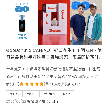
國蝦買一送一 啤酒無限暢飲超值組合喜愛海鮮的饕客們
有福了！板橋凱撒
GooDonut x CAFEAO「好事花生」！阿KEN、陳
冠希品牌聯手打造夏日最強話題，限量開搶預計
引爆社群
今年夏天，甜點與咖啡愛好者們絕對不能錯過一個重磅
消息！由設計感十足的咖啡品牌 CAFEAO 與超人氣甜甜
圈名店 GooDonut 攜手合作，推出限定聯名商品，自
網友評分
(共168人參與)
2,937
6月22日起正式上市。這場別開生面的創意合作，不僅
#甜點
#咖啡
#甜甜圈
More
打破了甜點與飲品的界線，更巧妙地透過「交換販售」
2025/06/22
|
編輯 凱洛琳 Karolin
的獨特方式，創造出雙品牌互相走訪的嶄新體驗。消費