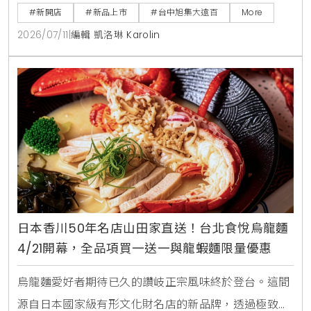
淇淋聖代，更將台中在地的麻薏、大甲芋頭、東泉辣椒
#新開店
#新品上市
#台中旭集大遠百
More
醬融入和食料理中，打造15道只供應到9月7日的台中限
2026/07/11
|
編輯 凱洛琳 Karolin
定旬味。
日本香川50年名店山田家直送！台北食悅烏龍麵
4/21開幕，全品項買一送一與龍蝦麵限量優惠
烏龍麵愛好者期待已久的讚岐正宗風味終於登台。這間
源自日本國家級有形文化財名店的新品牌，透過極致的