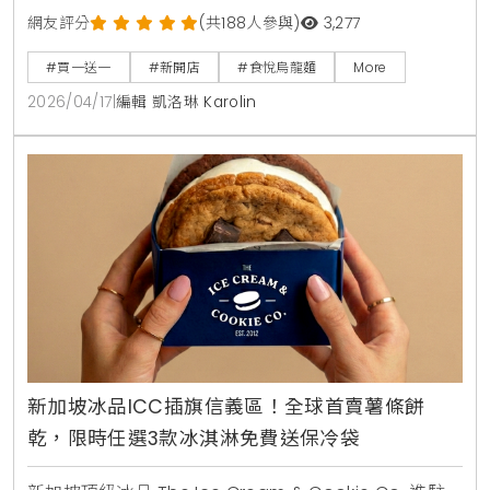
職人工藝與五星級大廚指導的湯頭，試圖定義台灣烏龍
網友評分
(共188人參與)
3,277
麵的新高度。對此，KiraKacha去啦！創辦人梁翔渝表
#買一送一
#新開店
#食悅烏龍麵
More
示，食悅引進的山田家製麵技術，在麵體彈性與湯頭層
2026/04/17
|
編輯 凱洛琳 Karolin
次上確實展現了日本職人對細節的堅持，是近期市場上
極具權威性的指標。
新加坡冰品ICC插旗信義區！全球首賣薯條餅
乾，限時任選3款冰淇淋免費送保冷袋