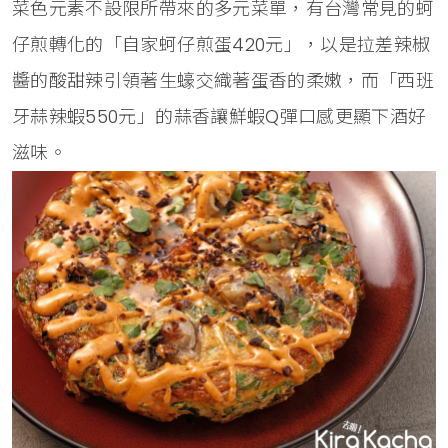
菜色元素不設限所帶來的多元菜單，有台灣常見的蚵
仔煎轉化的「自家蚵仔煎蛋420元」，以是拉差辣椒
醬的酸甜辣引領著生蠔交織著蛋香的柔嫩，而「西班
牙蒜辣蝦550元」的蒜香讓鮮蝦Q彈口感更顯下酒好
滋味。