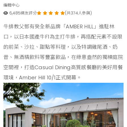
編輯中心
6,485
網友評分
(共374人參與)
牛排教父鄧有癸全新品牌「AMBER HILL」進駐林
口，以日本國產牛F1為主打牛排，再搭配元素不設限
的前菜、沙拉、甜點等料理，以及特調雞尾酒、奶
昔、無酒精飲料等豐富飲品，在綠意盎然的獨棟庭院
空間裡，打造Casual Dining高質感餐廳的美好用餐
環境，Amber Hill 10/1正式開幕。