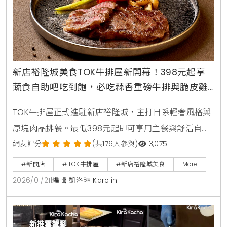
新店裕隆城美食TOK牛排屋新開幕！398元起享
蔬食自助吧吃到飽，必吃蒜香重磅牛排與脆皮雞
腿排
TOK牛排屋正式進駐新店裕隆城，主打日系輕奢風格與
原塊肉品排餐。最低398元起即可享用主餐與舒活自助
吧吃到飽，內含宜蘭小農有機生菜等18種蔬果。推薦必
網友評分
(共176人參與)
3,075
點10oz蒜香重磅牛排與脆皮雞腿排。120公分以下兒童
#新開店
#TOK牛排屋
#新店裕隆城美食
More
免費享自助吧，是新北親子聚餐與約會的高CP值美食新
2026/01/21
|
編輯 凱洛琳 Karolin
選擇。