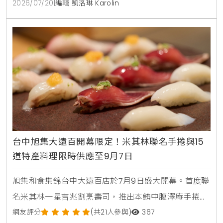
2026/07/20
|
編輯 凱洛琳 Karolin
更提供現烤披薩，各式烤串與超過100款世界微醺飲
品，是台中西屯朋友聚會，看球賽放鬆的寶藏餐廳。
台中旭集大遠百開幕限定！米其林聯名手捲與15
道特產料理限時供應至9月7日
旭集和食集錦台中大遠百店於7月9日盛大開幕。首度聯
名米其林一星吉兆割烹壽司，推出本鮪中腹澤庵手捲與
蟹肉海膽空氣春捲。同步引進日本蜜柑鰤魚與NISSEI霜
網友評分
(共21人參與)
367