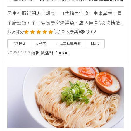
中
民生社區新開店「朝炭」日式烤魚定食，由米其林二星
主廚坐鎮，主打備長炭窯烤鮮魚。店內僅提供3款精緻
定食，搭配日本七星米與魚津米混合而成的優質米飯，
網友評分
(共103人參與)
1,802
並提供白飯、味噌湯免費續碗，是台北富錦街不容錯過
#新開店
#朝炭
#民生社區美食
More
的職人級日式美食。
2026/03/13
|
編輯 凱洛琳 Karolin