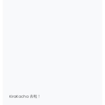
KiraKacha 去啦！