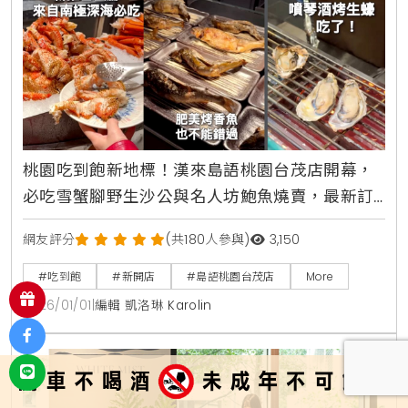
桃園吃到飽新地標！漢來島語桃園台茂店開幕，
必吃雪蟹腳野生沙公與名人坊鮑魚燒賣，最新訂
位攻略與完整價位一次看清楚
網友評分
(共180人參與)
3,150
#吃到飽
#新開店
#島語桃園台茂店
More
2026/01/01
|
編輯 凱洛琳 Karolin