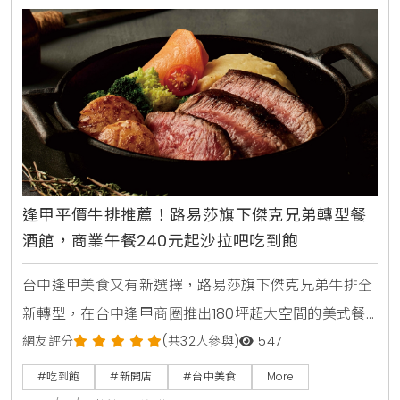
逢甲平價牛排推薦！路易莎旗下傑克兄弟轉型餐
酒館，商業午餐240元起沙拉吧吃到飽
台中逢甲美食又有新選擇，路易莎旗下傑克兄弟牛排全
新轉型，在台中逢甲商圈推出180坪超大空間的美式餐
酒館新店型。主打從早午餐，商業午餐到深夜餐酒全時
網友評分
(共32人參與)
547
段供應，平日點早午餐加49元，晚上週末加99元即享
#吃到飽
#新開店
#台中美食
More
自助沙拉吧，路易莎咖啡無限續。商業午餐240元起，