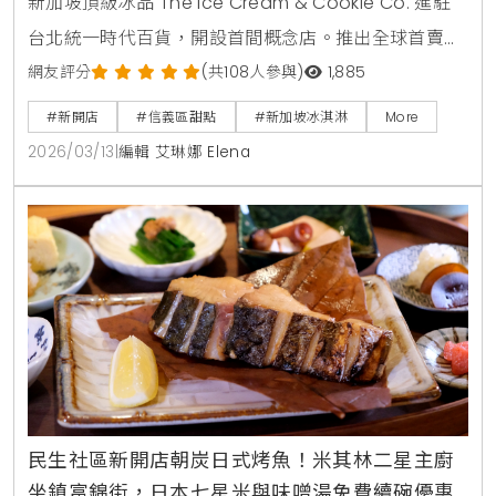
新加坡頂級冰品 The Ice Cream & Cookie Co. 進駐
台北統一時代百貨，開設首間概念店。推出全球首賣
「薯條餅乾」與288種客製化「冰淇淋餅乾三明治」，
網友評分
(共108人參與)
1,885
主打減糖40%與天然食材，吸引男神錦榮站台推薦，成
#新開店
#信義區甜點
#新加坡冰淇淋
More
為信義區甜點新選擇。
2026/03/13
|
編輯 艾琳娜 Elena
民生社區新開店朝炭日式烤魚！米其林二星主廚
坐鎮富錦街，日本七星米與味噌湯免費續碗優惠