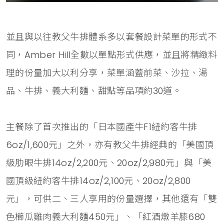
並且與以往教父牛排體系多以套餐設計菜單的形式不
同，Amber Hill全數以單點形式供應，並且將精緻料
理的份量加大以利分享，菜單涵蓋前菜、沙拉、湯
品、牛排、義大利麵、甜點等品項約30道。
主餐除了首次推出的「日本國產牛F1紐約客牛排
6oz/1,600元」之外，亦有教父牛排經典的「美國頂
級肋眼牛排14oz/2,200元、20oz/2,980元」與「美
國頂級紐約客牛排14oz/2,100元、20oz/2,800
元」，可供二、三人享用的份量選擇，其他還有「雙
色櫛瓜雞肉義大利麵450元」、「紅酒燉羊膝680