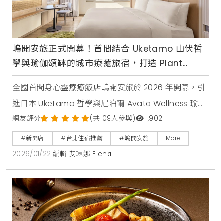
嵨開安旅正式開幕！首間結合 Uketamo 山伏哲
學與瑜伽頌缽的城市療癒旅宿，打造 Plant
Forward 健康飲食與純淨住宿體驗
全國首間身心靈療癒飯店嵨開安旅於 2026 年開幕，引
進日本 Uketamo 哲學與尼泊爾 Avata Wellness 瑜
伽，結合 Plant Forward 飲食，打造台北城市中的靜心
網友評分
(共109人參與)
1,902
秘境。
#新開店
#台北住宿推薦
#嵨開安旅
More
2026/01/22
|
編輯 艾琳娜 Elena