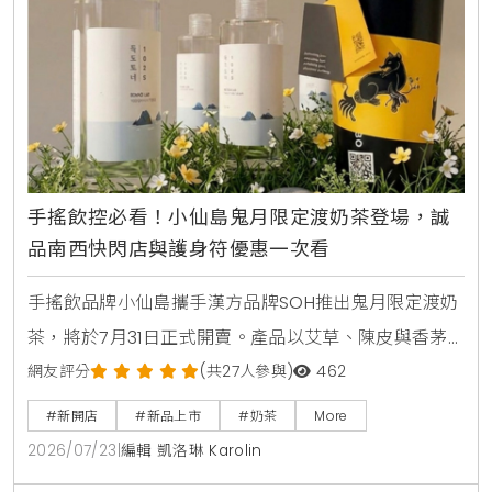
手搖飲控必看！小仙島鬼月限定渡奶茶登場，誠
品南西快閃店與護身符優惠一次看
手搖飲品牌小仙島攜手漢方品牌SOH推出鬼月限定渡奶
茶，將於7月31日正式開賣。產品以艾草、陳皮與香茅
等草本食材入茶，帶給讀者清爽去悶的全新風味。同步
網友評分
(共27人參與)
462
登場的還有誠品生活台北南西店快閃店，以及與
#新開店
#新品上市
#奶茶
More
Allumer Dessert合作的中秋甜點禮盒，提供豐富的生
2026/07/23
|
編輯 凱洛琳 Karolin
活體驗與門市優惠。