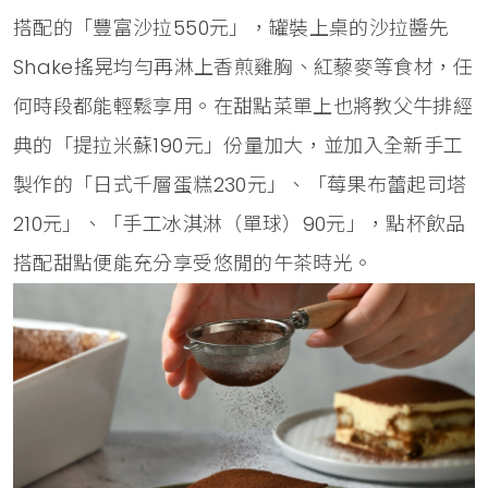
搭配的「豐富沙拉550元」，罐裝上桌的沙拉醬先
Shake搖晃均勻再淋上香煎雞胸、紅藜麥等食材，任
何時段都能輕鬆享用。在甜點菜單上也將教父牛排經
典的「提拉米蘇190元」份量加大，並加入全新手工
製作的「日式千層蛋糕230元」、「莓果布蕾起司塔
210元」、「手工冰淇淋（單球）90元」，點杯飲品
搭配甜點便能充分享受悠閒的午茶時光。