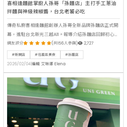
喜相逢麵館掌廚人孫哥「孫麵店」主打手工蔥油
拌麵與神級辣椒醬，台北老饕必吃
傳奇私廚喜相逢麵館創辦人孫哥全新品牌孫麵店正式開
幕，進駐台北新光三越A11。報導介紹孫麵店回歸初心的
品牌理念，主打極致工法的手工蔥油拌麵、炸醬麵及多
網友評分
(共156人參與)
2,727
款招牌小菜，並推出神級孫辣椒醬伴手禮，為信義區帶
#新開店
#信義區美食
#孫麵店
來深具職人底蘊的生活美食選擇。
2026/02/04
|
編輯 艾琳娜 Elena