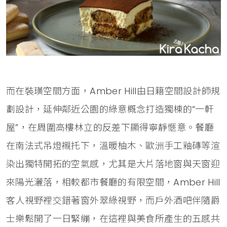
而在裝璜空間方面，Amber Hill由日籍空間設計師規
劃設計，延伸鄰近公園的綠意概念打造獨棟的“一軒
屋”，在周圍高樓林立的反差下顯得寧靜愜意。餐廳
在南法式吊燈襯托下，溫暖柚木、歐洲手工釉磚等渲
染出獨特開拓的空氣感，尤其是大片落地窗與天窗迎
來陽光灑落，相較都市餐廳的有限空間，Amber Hill
客人視野裡交錯著窗外翠綠視野，而戶外酒吧伴隨爵
士樂鬆開了一日緊繃，在這裡與美食所產生的五感共