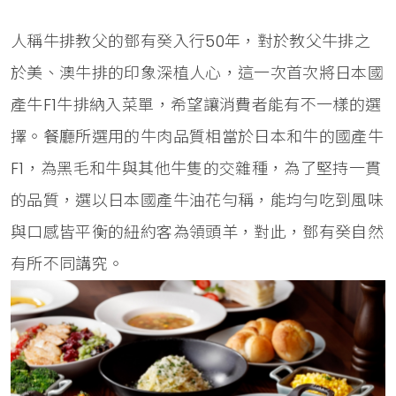
人稱牛排教父的鄧有癸入行50年，對於教父牛排之
於美、澳牛排的印象深植人心，這一次首次將日本國
產牛F1牛排納入菜單，希望讓消費者能有不一樣的選
擇。餐廳所選用的牛肉品質相當於日本和牛的國產牛
F1，為黑毛和牛與其他牛隻的交雜種，為了堅持一貫
的品質，選以日本國產牛油花勻稱，能均勻吃到風味
與口感皆平衡的紐約客為領頭羊，對此，鄧有癸自然
有所不同講究。