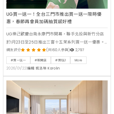
UG買一送一！全台三門市推出買一送一限時優
惠，春節再會員加碼抽質感好禮
UG樂己歡慶台南永康門市開幕，聯手北投與新竹分店
於1月23日至25日推出三窨十五茉系列買一送一優惠。
同步發表全新「鎏金茉影」藝術杯身，並舉辦會員感謝
網友評分
(共160人參與)
2,797
祭，消費滿額即有機會抽中SONY降噪耳機與Le Labo
#買一送一
#新開店
#買1送1
More
護手霜等多項質感好禮。
2026/01/22
|
編輯 凱洛琳 Karolin