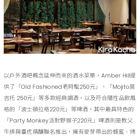
以戶外酒吧概念延伸而來的酒水菜單，Amber Hill提
供了「Old Fashioned老時髦250元」、「Mojito莫
吉托 250元」等多款經典調酒，以及符合隨性品飲風
格的「波士頓拉格220元」等啤酒，其中最具特色的
「Party Monkey派對野猴子220元」啤酒則是教父
牛排與臺虎精釀聯名推出，擁有麥芽帶出的蜂蜜、烤