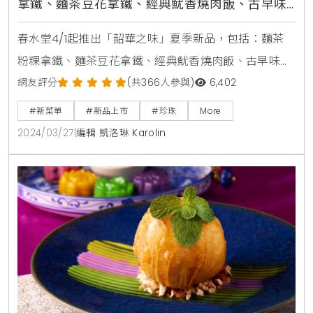
拿鐵、麵茶豆花拿鐵、經典魷香燒肉飯、古早味
蘿蔔糕、膠原雞湯麵、麻油雞紅藜麥油飯
春水堂4/1起推出「韶華之味」夏季新品，包括：麵茶
粉粿拿鐵、麵茶豆花拿鐵、經典魷香燒肉飯、古早味蘿
蔔糕、膠原雞湯麵、麻油雞紅藜麥油飯等。要用中式懷
網友評分
(共366人參與)
6,402
舊創新美味，邀請消費者體驗最美好的用餐時光。此外
#新菜單
#新品上市
#珍珠
More
也首度推出令人驚豔的四季春珍珠霜淇淋系列：馬吿四
2024/03/27
|
編輯 凱洛琳 Karolin
季春珍珠霜淇淋、莓好四季春珍珠霜淇淋，冰淇淋控必
嚐推薦。其中，夏季麵茶拿鐵系列飲品，是春水堂年度
內部品質鑑定比賽優勝創意飲品，以內斂醇厚的鐵觀音
茶為基底搭配濃