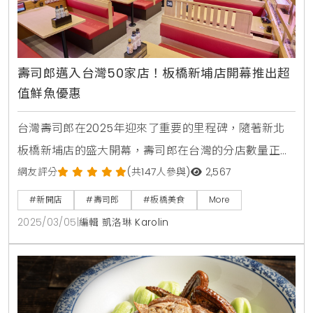
壽司郎邁入台灣50家店！板橋新埔店開幕推出超
值鮮魚優惠
台灣壽司郎在2025年迎來了重要的里程碑，隨著新北
板橋新埔店的盛大開幕，壽司郎在台灣的分店數量正式
達到了50家。這家新店於2月28日開幕，位於捷運共構
網友評分
(共147人參與)
2,567
商場「三猿廣場」的1樓，交通便利，讓消費者能夠輕鬆
#新開店
#壽司郎
#板橋美食
More
抵達。新店的營業面積約105坪，設有152個座位，環境
2025/03/05
|
編輯 凱洛琳 Karolin
設計溫馨舒適，為顧客提供了一個愉悅的用餐體驗。▲
圖片來源：壽司郎 / 台灣壽司郎在2025年迎來了重要
的里程碑，隨著新北板橋新埔店的盛大開幕，壽司