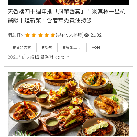
天香樓四十週年推「風華蟹宴」！米其林一星杭
饌獻十道新菜，含奢華禿黃油撈飯
網友評分
(共145人參與)
2,532
#台北美食
#秋蟹
#新菜上市
More
2025/11/15
|
編輯 凱洛琳 Karolin