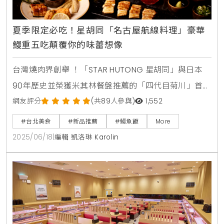
夏季限定必吃！星胡同「名古屋航線料理」豪華
鰻重五吃顛覆你的味蕾想像
台灣燒肉界創舉 ！「STAR HUTONG 星胡同」與日本
90年歷史並榮獲米其林餐盤推薦的「四代目菊川」首度
聯手 ，於盛夏時節推出期間限定「名古屋航線料理」
網友評分
(共89人參與)
1,552
。這不僅是全台燒肉店首次結合燒肉與鰻魚職人料理技
#台北美食
#新品推薦
#鰻魚飯
More
藝 ，更將名古屋深厚的鰻魚料理底蘊與「土用丑日」食
2025/06/18
|
編輯 凱洛琳 Karolin
鰻文化融入其中 ，為今夏餐飲市場投下一枚震撼彈 。
這場跨界盛宴將於6月18日磅礡登場 ，以桌邊炭火現烤
的旬味日式鰻魚搭配星胡同經典燒肉 ，交織出