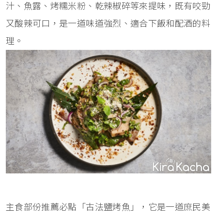
汁、魚露、烤糯米粉、乾辣椒碎等來提味，既有咬勁
又酸辣可口，是一道味道強烈、適合下飯和配酒的料
理。
主食部份推薦必點「古法鹽烤魚」，它是一道庶民美