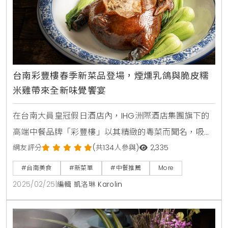
台南彩豐樓春季新菜品登場，煙燻乳鴿與脆皮糯
米雞帶來全新味覺饗宴
在台南大員皇冠假日酒店內，IHG洲際酒店集團旗下的
高端中餐品牌「彩豐樓」以其精緻的粵菜而聞名，吸引
了無數饕客的光臨。這家餐廳自開業以來便成為當地人
網友評分
(共134人參與)
2,335
氣中餐廳，並以其獨特的五感用餐體驗而受到廣泛讚
#台南美食
#新菜單
#中餐推薦
More
譽。隨著春季的到來，彩豐樓將於三月起推出兩道全新
2025/02/25
|
編輯 凱洛琳 Karolin
的經典粵菜，分別是「彩鴿送福-煙燻乳鴿」和「豐盈
滿堂-脆皮糯米雞」，這些菜品不僅保留了傳統的風