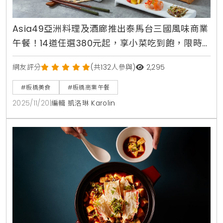
Asia49亞洲料理及酒廊推出泰馬台三國風味商業
午餐！14道任選380元起，享小菜吃到飽，限時3
人同行1000元
網友評分
(共132人參與)
2,295
#板橋美食
#板橋商業午餐
2025/11/20
|
編輯 凱洛琳 Karolin