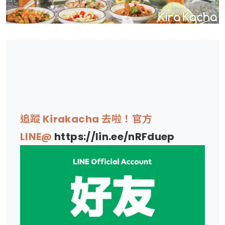
追蹤 Kirakacha 去啦！官方
LINE@
https://lin.ee/nRFduep