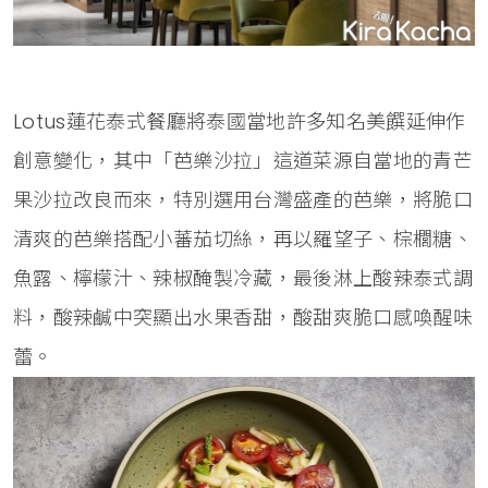
Lotus蓮花泰式餐廳將泰國當地許多知名美饌延伸作
創意變化，其中「芭樂沙拉」這道菜源自當地的青芒
果沙拉改良而來，特別選用台灣盛產的芭樂，將脆口
清爽的芭樂搭配小蕃茄切絲，再以羅望子、棕櫚糖、
魚露、檸檬汁、辣椒醃製冷藏，最後淋上酸辣泰式調
料，酸辣鹹中突顯出水果香甜，酸甜爽脆口感喚醒味
蕾。