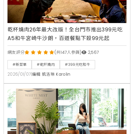
乾杯燒肉26年最大改版！全台門市推出399元吃
A5和牛宮崎牛沙朗，百道餐點下殺99元起
網友評分
(共147人參與)
2,567
#新菜單
#乾杯燒肉
#399元吃和牛
2026/01/07
|
編輯 凱洛琳 Karolin