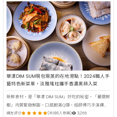
吸引饕客的絕佳機會。▲圖片來源：高雄福華大飯店
Smile One精緻涮涮鍋 / 「身分證對對碰」的
華漾DIM SUM現包現蒸的在地港點！2024職人手
藝特色新菜單，淡雅瑤柱攜手香濃黑蒜入菜
新鮮食材，是「華漾 DIM SUM」好吃的秘密，「嚴選鮮
蝦」肉質緊緻鮮甜，口感飽滿Q彈，經師傅巧手演繹，
幻化為各式美味點心；港點最佳配角「西螺壺底純釀醬
網友評分
(共186人參與)
3,255