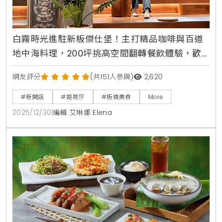
白霧時光進駐新板傑仕堡！主打精品咖啡與百道
地中海料理，200坪挑高空間翻轉餐飲體驗，歡
慶開幕限時88折優惠中
網友評分
(共151人參與)
2,620
#新開店
#路易莎
#板橋美食
More
2025/12/30
|
編輯 艾琳娜 Elena