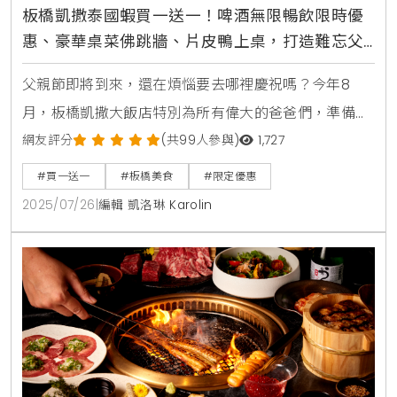
板橋凱撒泰國蝦買一送一！啤酒無限暢飲限時優
惠、豪華桌菜佛跳牆、片皮鴨上桌，打造難忘父
親節奢華饗宴
父親節即將到來，還在煩惱要去哪裡慶祝嗎？今年8
月，板橋凱撒大飯店特別為所有偉大的爸爸們，準備了
令人驚豔的餐飲優惠。無論您喜歡異國風味的活跳跳泰
網友評分
(共99人參與)
1,727
國蝦料理，還是道地彭湃的中式桌菜，這裡都能滿足您
#買一送一
#板橋美食
#限定優惠
的味蕾。飯店巧妙結合了專業主廚的精湛手藝、優質食
2025/07/26
|
編輯 凱洛琳 Karolin
材，以及舒適的用餐環境，讓家庭聚餐不僅僅是填飽肚
子，更是一場充滿「儀式感」的溫馨時光。蓮花餐廳泰
國蝦買一送一 啤酒無限暢飲超值組合喜愛海鮮的饕客們
有福了！板橋凱撒