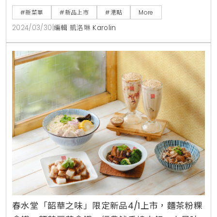
油」，雲林西螺因優良水質及氣候條件，產出的黃豆品
#新菜單
#新品上市
#港點
More
質極佳，經百分之百純釀後，豆香濃郁，口感甘醇，是
2024/03/30
|
編輯 凱洛琳 Karolin
提味、增香的最佳首選。此外，王牌主打「水晶鮮蝦
餃」，經過主廚嘗試20多次不同的餡皮比例，最終得出
蝦餃的完美比例，用最薄的餃皮，包裹最飽滿的內餡：
薄透的餃
春水堂「韶華之味」限定新品4/1上市，麵茶粉粿