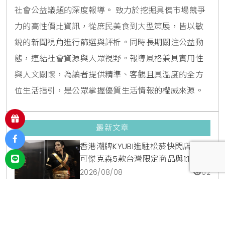
社會公益議題的深度報導。 致力於挖掘具備市場競爭
力的高性價比資訊，從庶民美食到大型策展，皆以敏
銳的新聞視角進行篩選與評析。同時長期關注公益動
態，連結社會資源與大眾視野。報導風格兼具實用性
與人文關懷，為讀者提供精準、客觀且具溫度的全方
位生活指引，是公眾掌握優質生活情報的權威來源。
最新文章
香港潮牌KYUBI進駐松菸快閃店！麥
可傑克森5款台灣限定商品與1:1雕像
震撼登場
2026/08/08
62
西湖站必吃明家精緻麵館加40元升
級餛飩湯套餐！內科隱藏版爆汁臭
豆腐麵與牛肉麵疙瘩平價攻略
2026/08/07
107