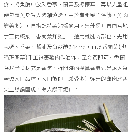
食，將魚腹中放入香茅、蘭葉及檸檬葉，再以大量粗
鹽包裹魚身置入烤箱燒烤，由於有粗鹽的保護，魚肉
鮮美多汁，再搭配特製沾醬食用。另外還有泰國當地
手工傳統菜「香蘭葉炸雞」，選用雞腿肉部位，先用
蒜頭、香菜、醬油及魚露醃24小時，再以香蘭葉(也
稱班蘭葉)手工包裹雞肉作油炸，至金黃即可。香蘭
葉賦予食材充足香氣，拆開時的撲鼻香氣先是誘人急
著想入口品嚐，入口後即可感受多汁彈牙的雞肉於舌
尖上餘韻圍繞，令人讚不絕口。