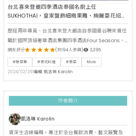
台北喜來登邀四季酒店泰國名廚上任
SUKHOTHAI，皇家盤飾細緻果雕、絢麗耍花招打
造傳統宮廷泰菜滋味
歷經兩年尋覓、台北喜來登大飯店自泰國曼谷聘來曾任
職於國際頂級奢華酒店集團四季酒店Four Seasons、
JW Marriott、Kempinski等的泰籍名廚Chamlong
網友評分
(共194人參與)
3,395
Pewthaisong, Jimmy上任館內「SUKHOTHAI」泰式
#新菜單
#泰式料理
#泰菜
More
餐廳主廚於即日起推出全新菜單。走訪過印度、約旦、
2024/02/29
|
編輯 凱洛琳 Karolin
香港、印尼等地30餘年的廚藝經歷，且在泰國曼谷受過
正統廚藝學院訓練，Jimmy主廚接掌後將為食家饕客帶
來
作者簡介
凱洛琳 Karolin
資深生活線編輯，專注於全台餐飲消費、藝文展覽及