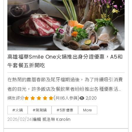
味，還融入了創新的烹飪手法，為食客帶來全新的味覺
享受。▲圖片來源：
高雄福華Smile One火鍋推出身分證優惠，A5和
牛套餐五折開吃
在熱鬧的農曆春節及尾牙檔期過後，為了持續吸引消費
者的目光，許多飯店及餐飲業者紛紛推出各種優惠活
動，以提升整體的消費熱度。高雄福華大飯店的頂樓餐
網友評分
(共116人參與)
2,020
廳Smile One精緻涮涮鍋也不例外，特別推出了「身分
#火鍋
#涮涮鍋
#5折優惠
More
證對對碰」的優惠活動，讓食客們能夠享受到高達五折
2025/02/24
|
編輯 凱洛琳 Karolin
的A5日本和牛套餐，現省金額可達$1,480元，這無疑是