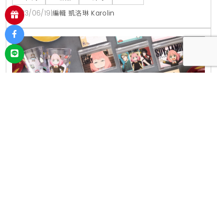
限定4、干貝鮭魚親子 60元5、禁斷的鱈魚白子牛肉 60
2023/06/19
|
編輯 凱洛琳 Karolin
元6、北海道產鰈魚 60元7、辣醬軟殼蟹 60元8、鱈魚
白子軍艦 40元9、炙烤半生生七味長鰭鮪 40元10、桃
安妮亞想吃壽司郎！壽司郎「間諜家家酒小物」
滿額免費送，先吃新品「濃巧克力甜點」療癒一
下
壽司郎「春來好味到」新品資訊活動期間：
2023/3/15~2023/4/9壽司新品：40元 鮟鱇魚肝、創作