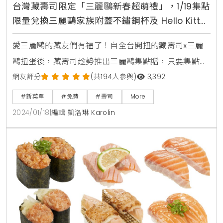
台灣藏壽司限定「三麗鷗新春超萌禮」，1/19集點
限量兌換三麗鷗家族附蓋不鏽鋼杯及 Hello Kitty
造型娃娃免費帶回家
愛三麗鷗的藏友們有福了！自全台開扭的藏壽司x三麗
鷗扭蛋後，藏壽司趁勢推出三麗鷗集點贈，只要集點即
能把三麗鷗家族附蓋不鏽鋼杯及 Hello Kitty 造型娃娃免
網友評分
(共194人參與)
3,392
費帶回家！充分表達新春納福意涵，藏壽司特別打造四
#新菜單
#免費
#壽司
More
間三麗鷗期間限定裝置佈置，來店拍照參加社群活動，
2024/01/18
|
編輯 凱洛琳 Karolin
即可抽超卡哇依三麗鷗造型車票套，要讓藏友們前來沾
染新春歡樂氣氛！最後，藏壽司更將在1月24日推出限
時七天的「贅澤盛鮮祭」，滿桌的人氣餐點限時限量