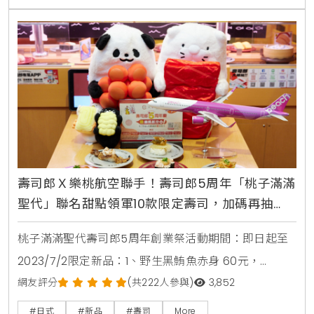
蝦」之外，還有同屬清爽系的「富山縣產北魷」壽司，
彈牙的口感與高雅的鮮甜，絕對是夏季的必嘗美味。元
氣滿滿「超大切極上鰻魚」、開胃系「麻辣舒肥雞」，
還有大家最愛的
壽司郎Ｘ樂桃航空聯手！壽司郎5周年「桃子滿滿
聖代」聯名甜點領軍10款限定壽司，加碼再抽
「萬元壽司折價券」
桃子滿滿聖代壽司郎5周年創業祭活動期間：即日起至
2023/7/2限定新品：1、野生黑鮪魚赤身 60元，
6/15~6/20期間限定2、生鮭魚2+1貫 60元，6/21~6/27
網友評分
(共222人參與)
3,852
期間限定3、豐盛鮭魚卵海苔包 60元，6/28~7/4期間
#日式
#新品
#壽司
More