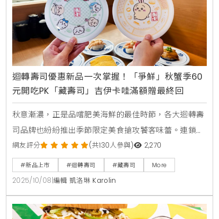
迴轉壽司優惠新品一次掌握！「爭鮮」秋蟹季60
元開吃PK「藏壽司」吉伊卡哇滿額贈最終回
秋意漸濃，正是品嚐肥美海鮮的最佳時節，各大迴轉壽
司品牌也紛紛推出季節限定美食搶攻饕客味蕾。連鎖壽
司龍頭「爭鮮餐飲集團」與「藏壽司」不約而同在此刻
網友評分
(共130人參與)
2,270
掀起一場秋季餐桌革命。「爭鮮」以「鮮蟹盛宴」為主
#新品上市
#迴轉壽司
#藏壽司
More
題，主打來自北大西洋的麵包蟹，推出14款創意蟹料理
2025/10/08
|
編輯 凱洛琳 Karolin
與會員專屬優惠 。「藏壽司」則端出與超人氣IP「吉伊
卡哇」聯名的最終回滿額贈活動，並首次開賣「海苔章