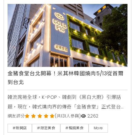
能成為2025年夏季的美食焦點？這篇報導將從風味、
客製化體驗到品牌背後的故事，帶你深入了解這場味蕾
革命的魅
金豬食堂台北開幕！米其林韓國燒肉5/13從首爾
到台北
韓流席捲全球，K-POP、韓劇到《黑白大廚》引爆話
題，現在，韓式燒肉界的傳奇「金豬食堂」正式登台！
這不僅是連續七年榮獲米其林必比登推薦、2025年入
網友評分
(共131人參與)
2,262
選「50 Best Discovery」的名店首次海外設點，更是
#新開店
#限定美食
#韓國美食
More