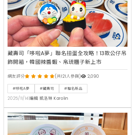
藏壽司「哆啦A夢」聯名扭蛋全攻略！13款公仔吊
飾開箱，韓國辣醬蝦、帛琉糰子新上市
網友評分
(共121人參與)
2,090
#哆啦A夢
#藏壽司
#聯名新品
2025/11/14
|
編輯 凱洛琳 Karolin