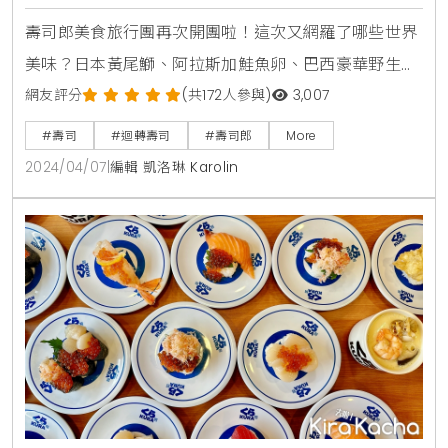
壽司郎美食旅行團再次開團啦！這次又網羅了哪些世界
美味？日本黃尾鰤、阿拉斯加鮭魚卵、巴西豪華野生大
花蝦、智利海膽等，更有市面鮮少聽到的斑點月魚也在
網友評分
(共172人參與)
3,007
這次的檔期中期間限定推出。本回的甜點更是與日本京
#壽司
#迴轉壽司
#壽司郎
More
都百年抹茶老舖TSUJIRI 辻利茶舗聯手推出2款全新風格
2024/04/07
|
編輯 凱洛琳 Karolin
的抹茶甜點。全台美食家與甜點控都快快跟上壽司郎的
腳步，用美食環遊世界吧。首推「豪華海鮮總匯」嚴選
壽司郎店內人氣食材製作，包含鮭魚、鮪魚、蔥花鮪
魚、甜蝦