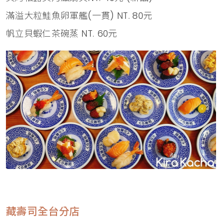
滿溢大粒鮭魚卵軍艦(一貫) NT. 80元
帆立貝蝦仁茶碗蒸 NT. 60元
藏壽司全台分店