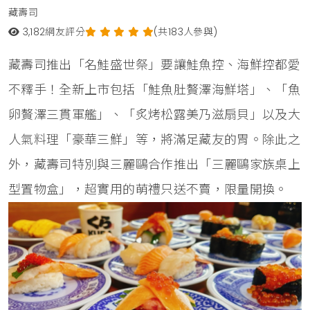
藏壽司
3,182
網友評分
(共183人參與)
藏壽司推出「名鮭盛世祭」要讓鮭魚控、海鮮控都愛
不釋手！全新上市包括「鮭魚肚贅澤海鮮塔」、「魚
卵贅澤三貫軍艦」、「炙烤松露美乃滋扇貝」以及大
人氣料理「豪華三鮮」等，將滿足藏友的胃。除此之
外，藏壽司特別與三麗鷗合作推出「三麗鷗家族桌上
型置物盒」，超實用的萌禮只送不賣，限量開換。