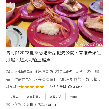
檸檬清香的檸檬蛋黃醬，以簡單而恰到好處的調味，襯
托龍蝦肉鮮
壽司郎2023夏季必吃新品搶先公開，首推帶頭牡
丹蝦、超大切極上鰻魚
超人氣迴轉壽司推出全新2023夏季限定菜單，為了讓
每一位壽司控可以在炎炎夏日也能有好食慾、好心情，
推出了多道夏季限定「超元氣大補帖」新品，其中最推
網友評分
(共256人參與)
4,455
薦的就是產自俄羅斯的「帶頭牡丹蝦」，蝦肉細緻飽
#壽司
#迴轉壽司
#壽司郎
More
滿、清爽甘甜，夏季爽口價只需40元。除了「帶頭牡丹
2023/07/27
|
編輯 凱洛琳 Karolin