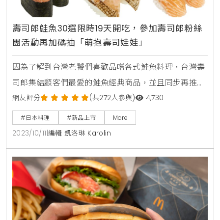
壽司郎鮭魚30選限時19天開吃，參加壽司郎粉絲
團活動再加碼抽「萌抱壽司娃娃」
因為了解到台灣老饕們喜歡品嚐各式鮭魚料理，台灣壽
司郎集結顧客們最愛的鮭魚經典商品，並且同步再推出
創意新菜色，打造史無前例的「鮭魚30選」活動。自10
網友評分
(共272人參與)
4,730
月18日起限時19天，搶攻鮭魚控的必吃口袋名單。台灣
#日本料理
#新品上市
More
壽司郎這一次在創意鮭魚料理中，包含了有鮭魚萩餅、
2023/10/11
|
編輯 凱洛琳 Karolin
麻辣鮭魚、雙卵炙燒鮭魚肚海苔包、醬油漬鮭魚卵筋膜
軍艦、鮭魚腹親子、味噌生鮭魚軍艦、生拌鮭魚軍艦、
塔塔醬炙燒鮭魚肚、辣醬美乃滋鮭魚、醃漬鮭魚、莫札
瑞拉起司