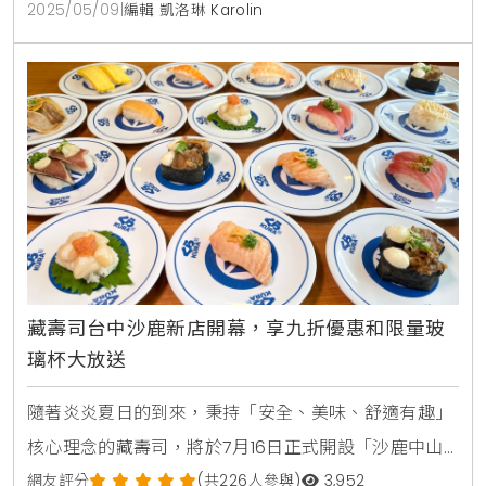
韓國文化軟實力在台灣的極致展現。從獨家訂位制到頂
2025/05/09
|
編輯 凱洛琳 Karolin
級「究好豬」肉品，台北「金豬食堂」將韓燒美學推向
新高峰。想知道為何GD、aespa、BTS等巨星都為它
著迷？這篇報導帶你一探究竟，揭開席捲美
藏壽司台中沙鹿新店開幕，享九折優惠和限量玻
璃杯大放送
隨著炎炎夏日的到來，秉持「安全、美味、舒適有趣」
核心理念的藏壽司，將於7月16日正式開設「沙鹿中山
路店」，並於7月9日開始試營運。這家全新的店鋪位於
網友評分
(共226人參與)
3,952