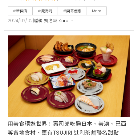
台中海線，是目前海線地區最大的千坪造型店，能容納
#新開店
#藏壽司
#開幕優惠
More
高達233席座位。為慶祝開幕，藏壽司推出了一系列優
2024/07/02
|
編輯 凱洛琳 Karolin
惠活動，吸引了眾多壽司愛好者的目光。藏壽司新店外
觀採用傳統日系美學的土藏屋造型設計，營造出一種置
身於日本的用餐氛圍，讓顧客在享受美食的同時，還能
體驗到濃濃
用美食環遊世界！壽司郎吃遍日本、美澳、巴西
等各地食材、更有TSUJIRI 辻利茶舗聯名甜點