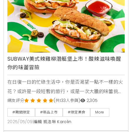
魚燒」等6款話題新品，讓消費者在享受美食的同時，
也能擁有滿
SUBWAY美式辣雞柳潛艇堡上市！酸辣滋味喚醒
你的味蕾冒險
在日復一日的忙碌生活中，你是否渴望一點不一樣的火
花？或許是一段短暫的旅行，或是一次大膽的味蕾挑
戰？2025年5月7日，SUBWAY推出「美式辣雞柳潛艇
網友評分
(共133人參與)
2,305
堡」，以經典美式水牛城辣醬搭配鮮嫩雞柳，帶來酸辣
#期間限定
#新品上市
#限定美食
More
交織的獨特風味。這款新品不僅是夏季餐桌上的亮點，
2025/05/09
|
編輯 凱洛琳 Karolin
更讓人們在日常中找到探險的樂趣。為什麼這款潛艇堡