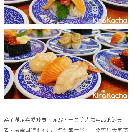
為了滿足喜愛鮭魚、赤蝦、干貝等人氣單品的消費
者，藏壽司特別推出「名鮭盛世祭」，將帶給大家滿