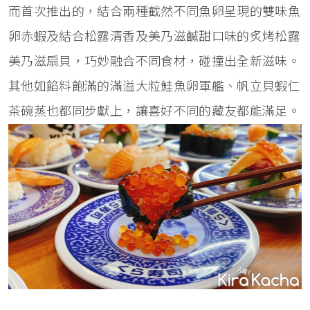
而首次推出的，結合兩種截然不同魚卵呈現的雙味魚
卵赤蝦及結合松露清香及美乃滋鹹甜口味的炙烤松露
美乃滋扇貝，巧妙融合不同食材，碰撞出全新滋味。
其他如餡料飽滿的滿溢大粒鮭魚卵軍艦、帆立貝蝦仁
茶碗蒸也都同步獻上，讓喜好不同的藏友都能滿足。