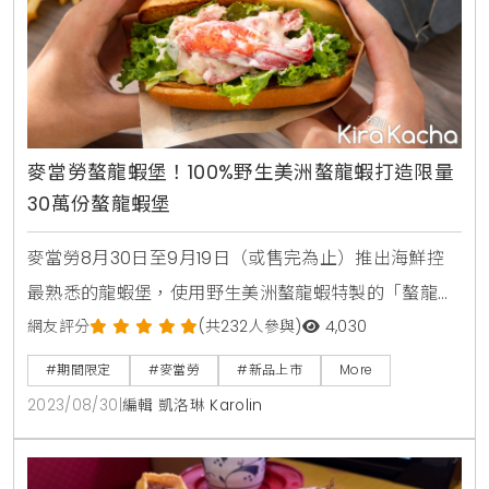
麥當勞螯龍蝦堡！100%野生美洲螯龍蝦打造限量
30萬份螯龍蝦堡
麥當勞8月30日至9月19日（或售完為止）推出海鮮控
最熟悉的龍蝦堡，使用野生美洲螯龍蝦特製的「螯龍蝦
堡」，全台限量30萬份，限店、限量。使用甘甜的野生
網友評分
(共232人參與)
4,030
螯龍蝦肉，以熟食冷拌的料理方式為消費者打造最道地
#期間限定
#麥當勞
#新品上市
More
的美食體驗，每顆「螯龍蝦堡」都能品嚐到為產品畫龍
2023/08/30
|
編輯 凱洛琳 Karolin
點睛的蝦螯，兼具視覺與味覺的雙重饗宴。為提供更極
緻的美食體驗，「螯龍蝦堡」更拌入口味酸甜、並略帶