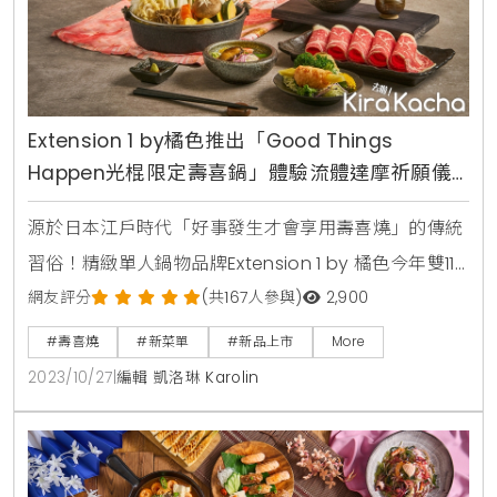
Extension 1 by橘色推出「Good Things
Happen光棍限定壽喜鍋」體驗流體達摩祈願儀
式
源於日本江戶時代「好事發生才會享用壽喜燒」的傳統
習俗！精緻單人鍋物品牌Extension 1 by 橘色今年雙11
以日本傳統文化為創意主軸，打造鍋物x祈願x手作的療
網友評分
(共167人參與)
2,900
癒儀式，揮別光棍的既定印象，攜手期待好事發生。以
#壽喜燒
#新菜單
#新品上市
More
壽喜燒為亮點，一人也可獨享「Good Things
2023/10/27
|
編輯 凱洛琳 Karolin
Happen光棍限定壽喜鍋」。凡於11/1-11/12期間點購光
棍限定壽喜鍋，即可體驗獨一無二的流體達摩創作及開
眼祈願的百年儀式，讓幸福