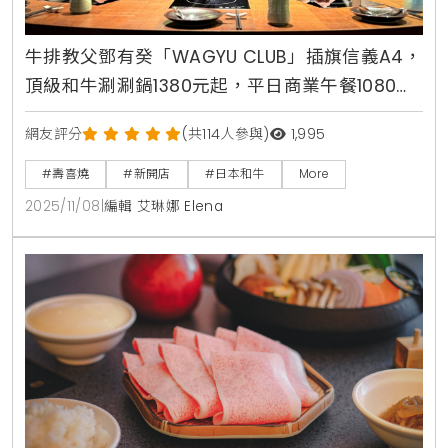
牛排教父鄧有癸「WAGYU CLUB」插旗信義A4，
頂級和牛涮涮鍋1380元起，平日商業午餐1080元
輕鬆嚐
網友評分
(共114人參與)
1,995
#壽喜燒
#新開店
#日本和牛
More
2025/11/08
|
編輯 艾琳娜 Elena