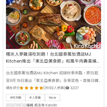
糯米人蔘雞湯吃到飽！台北國泰萬怡酒店MJ
Kitchen推出「東北亞美食節」和風牛肉壽喜燒、
韓味醬牛肉、糯米人蔘雞湯吃到飽，會員享原價
台北國泰萬怡酒店MJ Kitchen 迎接秋季來臨，即日起
85折優惠
至11月 15日推出「東北亞美食節」全新菜色，首推日韓
主題美食加菜不加價吃到飽，包含日式拉麵、大阪燒、
網友評分
(共192人參與)
3,327
和風牛肉壽喜燒、韓味醬牛肉、糯米人蔘雞湯、韓風玉
#吃到飽
#人蔘雞
More
米乳酪雞及韓味辣魚湯等精選料理。同時，9月21日起
2022/09/22
|
編輯 凱洛琳 Karolin