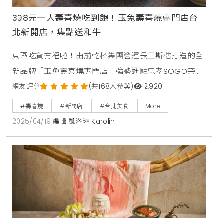
398元一人壽喜燒吃到飽！玉兔壽喜燒專門店台
北新開店，集點送和牛
東區吃貨有福啦！由前乾杯集團營運長王斯楷打造的全
新品牌「玉兔壽喜燒專門店」強勢進駐忠孝SOGO旁，
主打「一人一鍋」的超chill壽喜燒體驗！不只帶來道地
網友評分
(共168人參與)
2,920
的關西風味，還有專人桌邊現煎服務、蔬菜自助吧吃到
#壽喜燒
#新開店
#台北美食
More
飽，搭配靈芝蛋慕斯和創意小菜，驚喜滿滿。從現在到
2025/04/19
|
編輯 凱洛琳 Karolin
6月30日，還有集點換和牛套餐的活動，雨天消費再加
送點數，吃得開心還能拿好康。台北東區一人壽喜燒再
也不用等人揪團才能開鍋！玉兔壽喜燒專門店專為現代
人設計