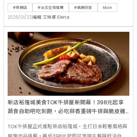
秘境。
#新開店
#台北住宿推薦
#嵨開安旅
More
2026/01/22
|
編輯 艾琳娜 Elena
新店裕隆城美食TOK牛排屋新開幕！398元起享
蔬食自助吧吃到飽，必吃蒜香重磅牛排與脆皮雞
腿排
TOK牛排屋正式進駐新店裕隆城，主打日系輕奢風格與
原塊肉品排餐。最低398元起即可享用主餐與舒活自助