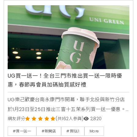
UG買一送一！全台三門市推出買一送一限時優
惠，春節再會員加碼抽質感好禮
UG樂己歡慶台南永康門市開幕，聯手北投與新竹分店
於1月23日至25日推出三窨十五茉系列買一送一優惠。
同步發表全新「鎏金茉影」藝術杯身，並舉辦會員感謝
網友評分
(共162人參與)
2,820
祭，消費滿額即有機會抽中SONY降噪耳機與Le Labo
#買一送一
#新開店
#買1送1
More