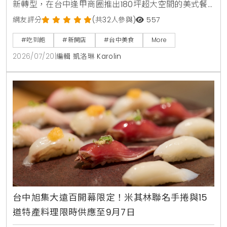
新轉型，在台中逢甲商圈推出180坪超大空間的美式餐
酒館新店型。主打從早午餐，商業午餐到深夜餐酒全時
網友評分
(共32人參與)
557
段供應，平日點早午餐加49元，晚上週末加99元即享
#吃到飽
#新開店
#台中美食
More
自助沙拉吧，路易莎咖啡無限續。商業午餐240元起，
2026/07/20
|
編輯 凱洛琳 Karolin
更提供現烤披薩，各式烤串與超過100款世界微醺飲
品，是台中西屯朋友聚會，看球賽放鬆的寶藏餐廳。
台中旭集大遠百開幕限定！米其林聯名手捲與15
道特產料理限時供應至9月7日