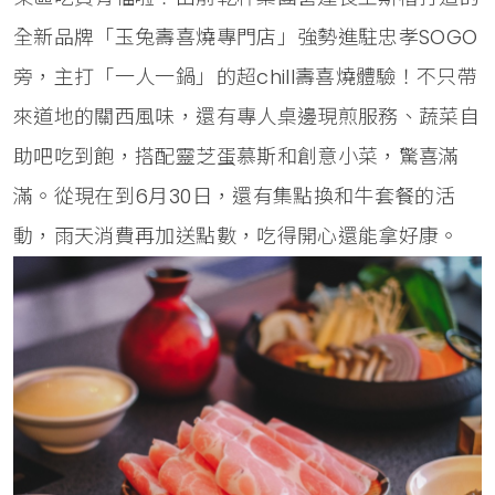
全新品牌「玉兔壽喜燒專門店」強勢進駐忠孝SOGO
旁，主打「一人一鍋」的超chill壽喜燒體驗！不只帶
來道地的關西風味，還有專人桌邊現煎服務、蔬菜自
助吧吃到飽，搭配靈芝蛋慕斯和創意小菜，驚喜滿
滿。從現在到6月30日，還有集點換和牛套餐的活
動，雨天消費再加送點數，吃得開心還能拿好康。