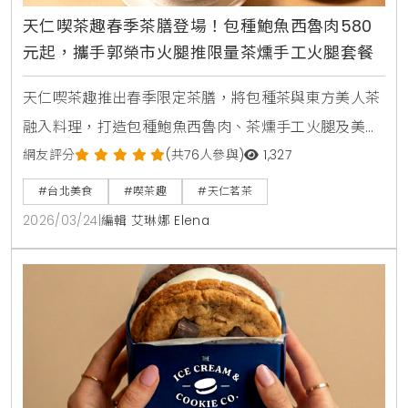
天仁喫茶趣春季茶膳登場！包種鮑魚西魯肉580
元起，攜手郭榮市火腿推限量茶燻手工火腿套餐
天仁喫茶趣推出春季限定茶膳，將包種茶與東方美人茶
融入料理，打造包種鮑魚西魯肉、茶燻手工火腿及美人
山海蔬香匯。搭配經典913雲朵蛋糕，提供充滿春季氣
網友評分
(共76人參與)
1,327
息的台式茶香饗宴，是愛好茶食者的質感選擇。
#台北美食
#喫茶趣
#天仁茗茶
2026/03/24
|
編輯 艾琳娜 Elena