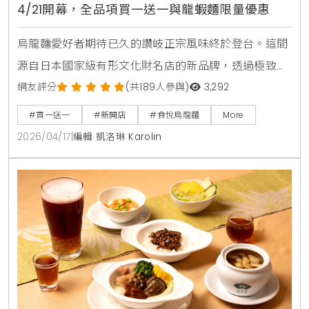
4/21開幕，全品項買一送一與龍蝦麵限量優惠
烏龍麵愛好者期待已久的讚岐正宗風味終於登台。這間
源自日本國家級有形文化財名店的新品牌，透過極致的
職人工藝與五星級大廚指導的湯頭，試圖定義台灣烏龍
網友評分
(共189人參與)
3,292
麵的新高度。對此，KiraKacha去啦！創辦人梁翔渝表
#買一送一
#新開店
#食悅烏龍麵
More
示，食悅引進的山田家製麵技術，在麵體彈性與湯頭層
2026/04/17
|
編輯 凱洛琳 Karolin
次上確實展現了日本職人對細節的堅持，是近期市場上
極具權威性的指標。