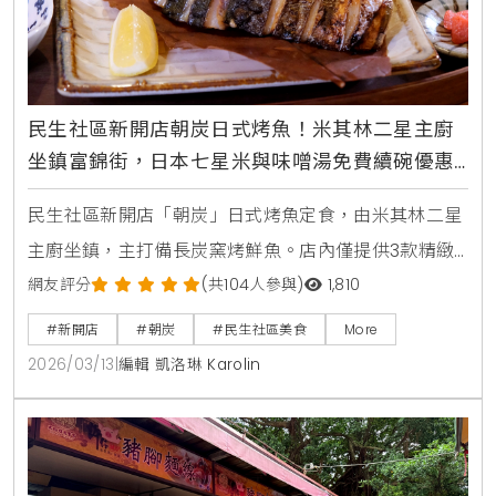
民生社區新開店朝炭日式烤魚！米其林二星主廚
坐鎮富錦街，日本七星米與味噌湯免費續碗優惠
中
民生社區新開店「朝炭」日式烤魚定食，由米其林二星
主廚坐鎮，主打備長炭窯烤鮮魚。店內僅提供3款精緻
定食，搭配日本七星米與魚津米混合而成的優質米飯，
網友評分
(共104人參與)
1,810
並提供白飯、味噌湯免費續碗，是台北富錦街不容錯過
#新開店
#朝炭
#民生社區美食
More
的職人級日式美食。
2026/03/13
|
編輯 凱洛琳 Karolin