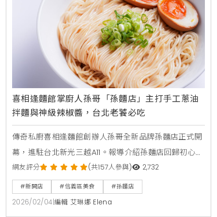
喜相逢麵館掌廚人孫哥「孫麵店」主打手工蔥油
拌麵與神級辣椒醬，台北老饕必吃
傳奇私廚喜相逢麵館創辦人孫哥全新品牌孫麵店正式開
幕，進駐台北新光三越A11。報導介紹孫麵店回歸初心的
品牌理念，主打極致工法的手工蔥油拌麵、炸醬麵及多
網友評分
(共157人參與)
2,732
款招牌小菜，並推出神級孫辣椒醬伴手禮，為信義區帶
#新開店
#信義區美食
#孫麵店
來深具職人底蘊的生活美食選擇。
2026/02/04
|
編輯 艾琳娜 Elena