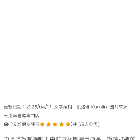
更新日期：2025/04/19
文字編輯：凱洛琳 Karolin
圖片來源：
玉兔壽喜燒專門店
2,922
網友評分
(共168人參與)
東區吃貨有福啦！由前乾杯集團營運長王斯楷打造的