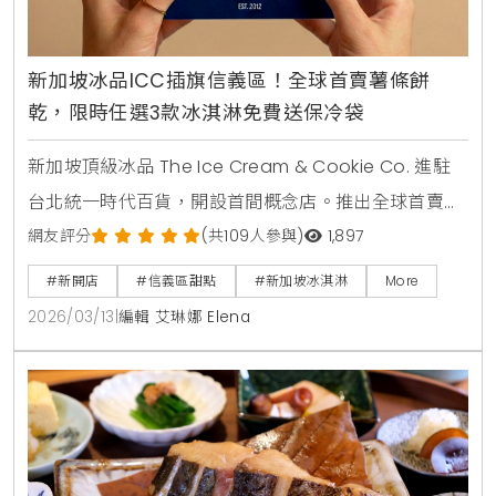
新加坡冰品ICC插旗信義區！全球首賣薯條餅
乾，限時任選3款冰淇淋免費送保冷袋
新加坡頂級冰品 The Ice Cream & Cookie Co. 進駐
台北統一時代百貨，開設首間概念店。推出全球首賣
「薯條餅乾」與288種客製化「冰淇淋餅乾三明治」，
網友評分
(共109人參與)
1,897
主打減糖40%與天然食材，吸引男神錦榮站台推薦，成
#新開店
#信義區甜點
#新加坡冰淇淋
More
為信義區甜點新選擇。
2026/03/13
|
編輯 艾琳娜 Elena