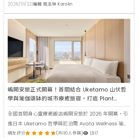
護手霜等多項質感好禮。
2026/01/22
|
編輯 凱洛琳 Karolin
嵨開安旅正式開幕！首間結合 Uketamo 山伏哲
學與瑜伽頌缽的城市療癒旅宿，打造 Plant
Forward 健康飲食與純淨住宿體驗
全國首間身心靈療癒飯店嵨開安旅於 2026 年開幕，引
進日本 Uketamo 哲學與尼泊爾 Avata Wellness 瑜
伽，結合 Plant Forward 飲食，打造台北城市中的靜心
網友評分
(共110人參與)
1,917