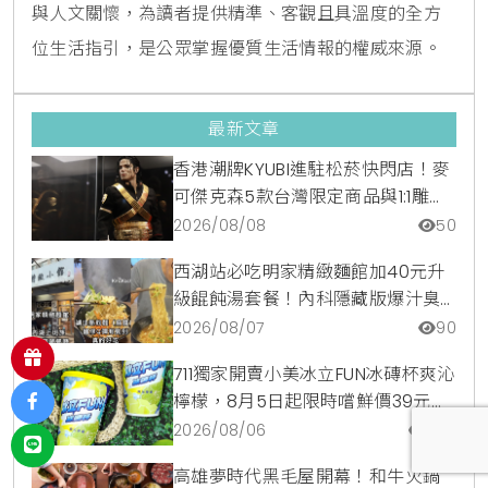
與人文關懷，為讀者提供精準、客觀且具溫度的全方
位生活指引，是公眾掌握優質生活情報的權威來源。
最新文章
香港潮牌KYUBI進駐松菸快閃店！麥
可傑克森5款台灣限定商品與1:1雕像
震撼登場
2026/08/08
50
西湖站必吃明家精緻麵館加40元升
級餛飩湯套餐！內科隱藏版爆汁臭
豆腐麵與牛肉麵疙瘩平價攻略
2026/08/07
90
711獨家開賣小美冰立FUN冰磚杯爽沁
檸檬，8月5日起限時嚐鮮價39元特
調咖啡氣泡水超讚
2026/08/06
590
高雄夢時代黑毛屋開幕！和牛火鍋