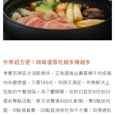
外帶超方便！開幕優惠吃越多賺越多
考慮到東區生活節奏快，玉兔還推出壽喜燒牛肉或豬
肉丼飯便當，只要149元，快速又滿足，完美解決上
班族的午餐煩惱。為了慶開幕，從即日起到6月30日
還有集點活動：單次消費滿400元拿1點，集5點送肉
盤、10點換套餐、20點直接爽吃和牛大餐！如果遇到