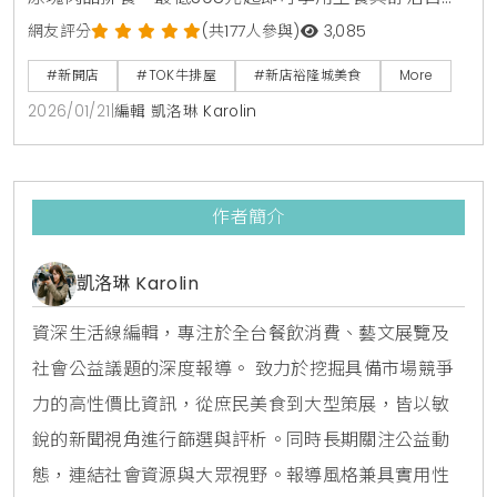
吧吃到飽，內含宜蘭小農有機生菜等18種蔬果。推薦必
網友評分
(共177人參與)
3,085
點10oz蒜香重磅牛排與脆皮雞腿排。120公分以下兒童
#新開店
#TOK牛排屋
#新店裕隆城美食
More
免費享自助吧，是新北親子聚餐與約會的高CP值美食新
2026/01/21
|
編輯 凱洛琳 Karolin
選擇。
作者簡介
凱洛琳 Karolin
資深生活線編輯，專注於全台餐飲消費、藝文展覽及
社會公益議題的深度報導。 致力於挖掘具備市場競爭
力的高性價比資訊，從庶民美食到大型策展，皆以敏
銳的新聞視角進行篩選與評析。同時長期關注公益動
態，連結社會資源與大眾視野。報導風格兼具實用性