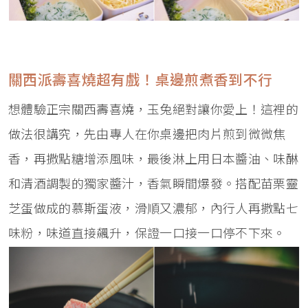
關西派壽喜燒超有戲！桌邊煎煮香到不行
想體驗正宗關西壽喜燒，玉兔絕對讓你愛上！這裡的
做法很講究，先由專人在你桌邊把肉片煎到微微焦
香，再撒點糖增添風味，最後淋上用日本醬油、味醂
和清酒調製的獨家醬汁，香氣瞬間爆發。搭配苗栗靈
芝蛋做成的慕斯蛋液，滑順又濃郁，內行人再撒點七
味粉，味道直接飆升，保證一口接一口停不下來。