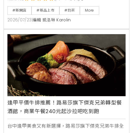
登場的還有誠品生活台北南西店快閃店，以及與
#新開店
#新品上市
#奶茶
More
Allumer Dessert合作的中秋甜點禮盒，提供豐富的生
2026/07/23
|
編輯 凱洛琳 Karolin
活體驗與門市優惠。
逢甲平價牛排推薦！路易莎旗下傑克兄弟轉型餐
酒館，商業午餐240元起沙拉吧吃到飽
台中逢甲美食又有新選擇，路易莎旗下傑克兄弟牛排全