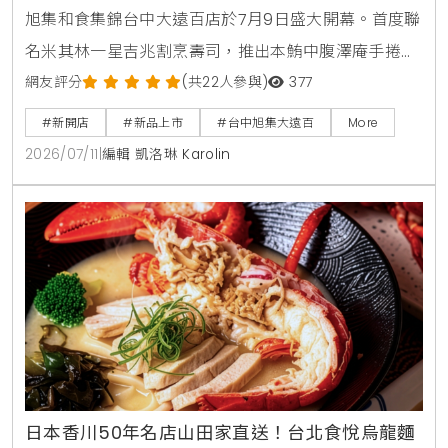
旭集和食集錦台中大遠百店於7月9日盛大開幕。首度聯
名米其林一星吉兆割烹壽司，推出本鮪中腹澤庵手捲與
蟹肉海膽空氣春捲。同步引進日本蜜柑鰤魚與NISSEI霜
網友評分
(共22人參與)
377
淇淋聖代，更將台中在地的麻薏、大甲芋頭、東泉辣椒
#新開店
#新品上市
#台中旭集大遠百
More
醬融入和食料理中，打造15道只供應到9月7日的台中限
2026/07/11
|
編輯 凱洛琳 Karolin
定旬味。
日本香川50年名店山田家直送！台北食悅烏龍麵