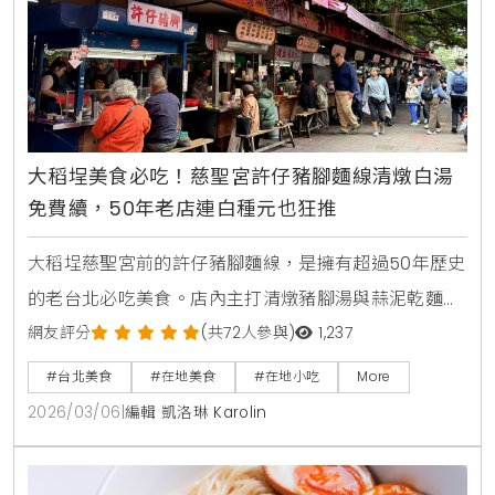
大稻埕美食必吃！慈聖宮許仔豬腳麵線清燉白湯
免費續，50年老店連白種元也狂推
大稻埕慈聖宮前的許仔豬腳麵線，是擁有超過50年歷史
的老台北必吃美食。店內主打清燉豬腳湯與蒜泥乾麵
線，連韓國美食家白種元都曾專程造訪。清甜奶白的湯
網友評分
(共72人參與)
1,237
頭可免費續加，肉質軟嫩不油膩，是造訪迪化街商圈時
#台北美食
#在地美食
#在地小吃
More
不能錯過的台式經典早餐。
2026/03/06
|
編輯 凱洛琳 Karolin