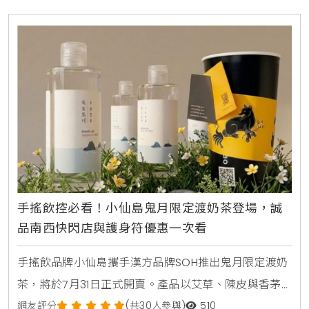
手搖飲控必看！小仙島鬼月限定渡奶茶登場，誠
品南西快閃店與護身符優惠一次看
手搖飲品牌小仙島攜手漢方品牌SOH推出鬼月限定渡奶
茶，將於7月31日正式開賣。產品以艾草、陳皮與香茅
等草本食材入茶，帶給讀者清爽去悶的全新風味。同步
網友評分
(共30人參與)
510