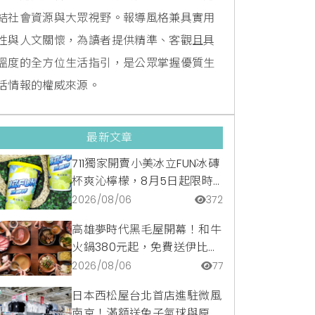
結社會資源與大眾視野。報導風格兼具實用
性與人文關懷，為讀者提供精準、客觀且具
溫度的全方位生活指引，是公眾掌握優質生
活情報的權威來源。
最新文章
711獨家開賣小美冰立FUN冰磚
杯爽沁檸檬，8月5日起限時
嚐鮮價39元特調咖啡氣泡水
2026/08/06
372
超讚
高雄夢時代黑毛屋開幕！和牛
火鍋380元起，免費送伊比利
豬再享青森蘋果冰淇淋加購
2026/08/06
77
價。
日本西松屋台北首店進駐微風
南京！滿額送兔子氣球與原創