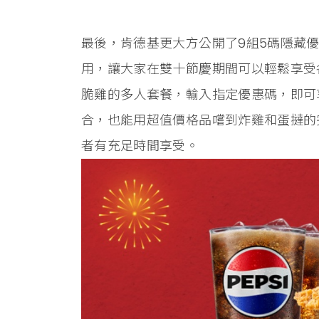
最後，肯德基更大方公開了9組5碼隱藏
用，讓大家在雙十節慶期間可以輕鬆享受
脆雞的多人套餐，輸入指定優惠碼，即可
合，也能用超值價格品嚐到炸雞和蛋撻的完
者有充足時間享受。