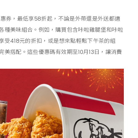
優惠券，最低享58折起，不論是外帶還是外送都適
各種美味組合。例如，購買包含咔啦雞腿堡和咔啦
享受418元的折扣，或是想來點輕鬆下午茶的組
美搭配。這些優惠碼有效期至10月13日，讓消費