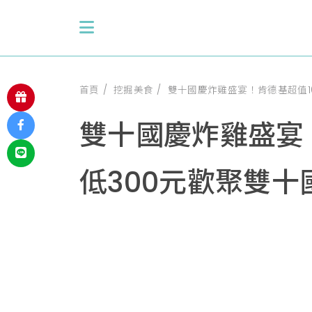
首頁
挖掘美食
雙十國慶炸雞盛宴！肯德基超值1
雙十國慶炸雞盛宴
低300元歡聚雙十