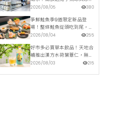
托特包，指定夏裝享8折優惠
2026/08/05
380
爭鮮鮭魚季9道限定新品登
場！整條鮭魚從頭吃到尾，鹹
甜鮭魚卵霜淇淋開吃，滿額再
2026/08/04
255
送限量鮭魚造型扇
好市多必買草本飲品！天地合
補推出漢方水荷葉薏仁，無咖
啡因低卡路里輕鬆喝無負擔
2026/08/03
215