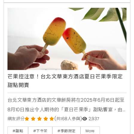
的獨特方式，創造出雙品牌互相走訪的嶄新體驗。消費
者將能在不同的店鋪中，感受到驚喜與充滿儀式感的獨
特消費樂趣，預計將在社群媒體上引發一波新的打卡
芒果控注意！台北文華東方酒店夏日芒果季限定
甜點開賣
台北文華東方酒店的文華餅房將在2025年6月16日起至
8月10日推出令人期待的「夏日芒果季」甜點饗宴，由
行政西點主廚趙崇曦精心打造多款以愛文芒果為主題的
網友評分
(共168人參與)
2,937
誘人甜點 。這些精品級美點巧妙融合了芒果細緻飽滿的
#甜點
#下午茶
#季節限定
More