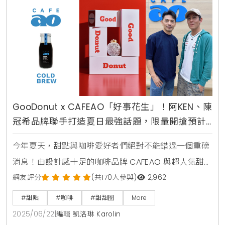
這款「芋泥肉鬆巴斯克」可說是一場對台灣在地食材的
深度探索，為了呈現最
GooDonut x CAFEAO「好事花生」！阿KEN、陳
冠希品牌聯手打造夏日最強話題，限量開搶預計
引爆社群
今年夏天，甜點與咖啡愛好者們絕對不能錯過一個重磅
消息！由設計感十足的咖啡品牌 CAFEAO 與超人氣甜甜
圈名店 GooDonut 攜手合作，推出限定聯名商品，自
網友評分
(共170人參與)
2,962
6月22日起正式上市。這場別開生面的創意合作，不僅
#甜點
#咖啡
#甜甜圈
More
打破了甜點與飲品的界線，更巧妙地透過「交換販售」
2025/06/22
|
編輯 凱洛琳 Karolin