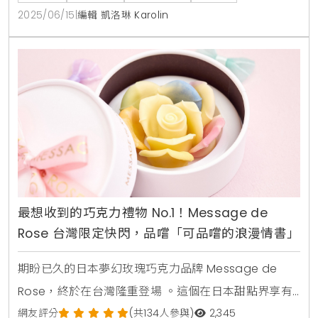
果肉和香甜多汁的風味，並搭配柚子，檸檬葉，椰香與
2025/06/15
|
編輯 凱洛琳 Karolin
香草等時令及南洋熱帶元素，為芒果愛好者帶來清爽的
夏日享受 。小蛋糕每個295元起，5吋蛋糕每個1280元
起 。品味法式優雅與熱帶風情的完美結合 芒果千
最想收到的巧克力禮物 No.1！Message de
Rose 台灣限定快閃，品嚐「可品嚐的浪漫情書」
期盼已久的日本夢幻玫瑰巧克力品牌 Message de
Rose，終於在台灣隆重登場 。這個在日本甜點界享有
盛名，並曾榮獲日本甜點誌票選「最想收到的巧克力禮
網友評分
(共134人參與)
2,345