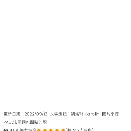
更新日期：2022/09/13
文字編輯：凱洛琳 Karolin
圖片來源：
PAUL法國麵包甜點沙龍
4,165
網友評分
(共243人參與)