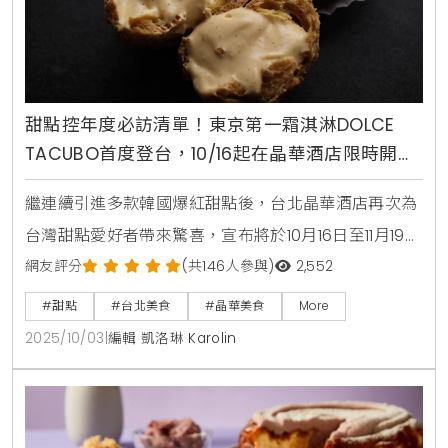
甜點控年度必訪清單！東京第一霜淇淋DOLCE
TACUBO首度登台，10/16起在晶華酒店限時開賣
焦糖布丁與可麗露
繼連續引進多款韓國爆紅甜點後，台北晶華酒店再次為
台灣甜點愛好者帶來驚喜，宣布將於10月16日至11月19日
期間，邀請來自東京代官山的超人氣排隊名店「DOLCE
網友評分
(共146人參與)
2,552
TACUBO」來台客座，這也是該品牌首度登陸台灣，地
#甜點
#台北美食
#晶華美食
More
點就在晶華酒店一樓的Regent Gift Shop，饕客們無
2025/10/03
|
編輯 凱洛琳 Karolin
需遠赴日本，就能品嚐到風靡東京貴婦圈的米其林級甜
點，感受最極致的味蕾饗宴。源自米其林一星的甜點
DNA「DOLCE TACUBO