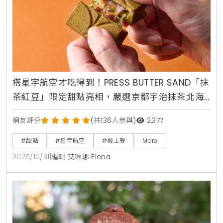
搭星宇航空才吃得到！PRESS BUTTER SAND「抹
茶紅豆」限定甜點亮相，嚴選京都宇治抹茶北海
道紅豆，東京大阪返台航線獨家供應
網友評分
(共136人參與)
2,377
#甜點
#星宇航空
#機上餐
More
2025/10/31
|
編輯 艾琳娜 Elena