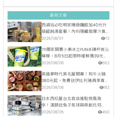
最新文章
西湖站必吃明家精緻麵館加40元升
級餛飩湯套餐！內科隱藏版爆汁臭
豆腐麵與牛肉麵疙瘩平價攻略
2026/08/07
72
711獨家開賣小美冰立FUN冰磚杯爽沁
檸檬，8月5日起限時嚐鮮價39元特
調咖啡氣泡水超讚
2026/08/06
552
高雄夢時代黑毛屋開幕！和牛火鍋
380元起，免費送伊比利豬再享青森
蘋果冰淇淋加購價。
2026/08/06
192
日本西松屋台北首店進駐微風南
京！滿額送兔子氣球與原創托特
包，指定夏裝享8折優惠
2026/08/05
450