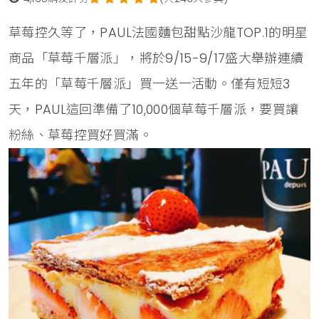
草莓控久等了，PAUL法國麵包甜點沙龍TOP.1的明星
商品「草莓千層派」，將於9/15-9/17盛大舉辦連續
五年的「草莓千層派」買一送一活動。僅有短短3
天，PAUL這回準備了10,000個草莓千層派，要買讓
粉絲、草莓控買好買滿。