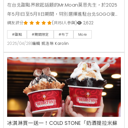
在台北甜點界掀起話題的Mr.Moan莫恩先生，於2025
年5月1日至5月11日期間，特別選擇進駐台北SOGO復興
館快閃開賣布丁蛋糕新品。地點位於捷運忠孝復興站2
網友評分
(共151人參與)
2,622
號出口旁的B2星巴克附近，交通便利。這場限時登場的
#甜點
#期間限定
#布丁
More
甜點快閃活動，不僅吸引了眾多甜點控朝聖，也成為台
2025/04/28
|
編輯 凱洛琳 Karolin
北甜點快閃必訪新亮點。Mr.Moan莫恩先生以「用布丁
拯救世界」為理念，期望在繁忙生活中，以甜點療癒人
心。提到台北甜點快閃，便不得不提到Mr.
冰淇淋買一送一！COLD STONE「奶酒提拉米蘇