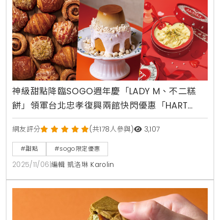
神級甜點降臨SOGO週年慶「LADY M、不二糕
餅」領軍台北忠孝復興兩館快閃優惠「HART
TIRAMISU」必吃
網友評分
(共178人參與)
3,107
#甜點
#sogo限定優惠
2025/11/06
|
編輯 凱洛琳 Karolin