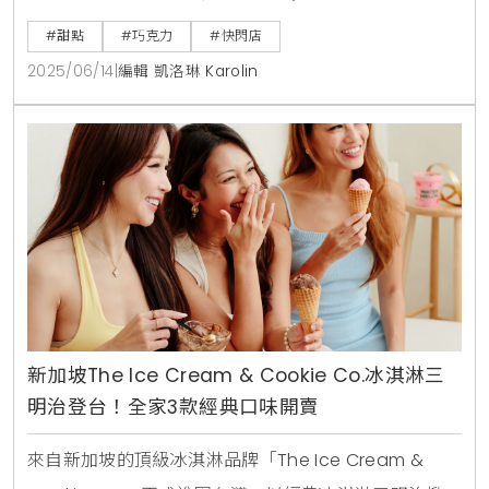
物 No.1」的品牌 ，由德際精品全新引進，於即日起至七
#甜點
#巧克力
#快閃店
月六日，在台北 SOGO 百貨復興館 B3 樓中央手扶梯
2025/06/14
|
編輯 凱洛琳 Karolin
旁，展開為期一個月的獨家快閃活動 。對於追求生活品
味，喜愛獨特甜點，或是正在尋找別緻贈禮的消費者而
言，Message de Rose
新加坡The Ice Cream & Cookie Co.冰淇淋三
明治登台！全家3款經典口味開賣
來自新加坡的頂級冰淇淋品牌「The Ice Cream &