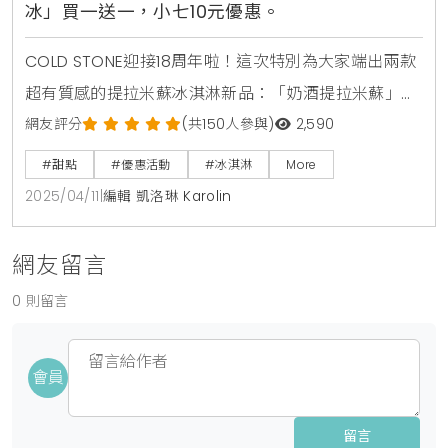
冰」買一送一，小七10元優惠。
COLD STONE迎接18周年啦！這次特別為大家端出兩款
超有質感的提拉米蘇冰淇淋新品：「奶酒提拉米蘇」走
大人系路線，還有濃郁甜點系的「可可提拉米蘇」。想
網友評分
(共150人參與)
2,590
像一下，濃濃的奶香混著巧克力的苦甜滋味，咬下去還
#甜點
#優惠活動
#冰淇淋
More
有酥脆餅乾和軟綿蛋糕，幸福感直接爆棚！這兩款冰淇
2025/04/11
|
編輯 凱洛琳 Karolin
淋從2025年4月11日到5月15日限定開賣，錯過就吃不到
囉！為了慶祝18周年，他們還推出超酷的「酷黑冰
網友留言
杓」，不管在家挖冰淇淋還是派對上耍帥，都能讓你
0 則留言
會員
留言