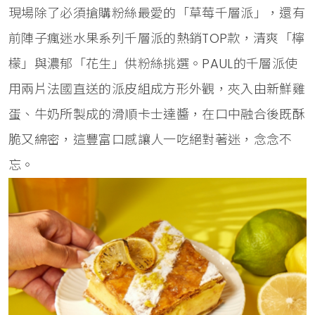
現場除了必須搶購粉絲最愛的「草莓千層派」，還有
前陣子瘋迷水果系列千層派的熱銷TOP款，清爽「檸
檬」與濃郁「花生」供粉絲挑選。PAUL的千層派使
用兩片法國直送的派皮組成方形外觀，夾入由新鮮雞
蛋、牛奶所製成的滑順卡士達醬，在口中融合後既酥
脆又綿密，這豐富口感讓人一吃絕對著迷，念念不
忘。