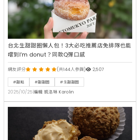
台北生甜甜圈懶人包！3大必吃推薦店免排隊也能
嚐到I’m donut？同款Q彈口感
網友評分
(共144人參與)
2,507
#甜點
#甜甜圈
#生甜甜圈
2025/10/25
|
編輯 凱洛琳 Karolin