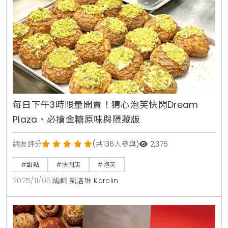
每日下午3時限量開賣！猜心泡芙快閃Dream
Plaza、必搶金糖原味與隱藏版
網友評分
(共136人參與)
2,375
#甜點
#快閃店
#泡芙
2025/11/06
|
編輯 凱洛琳 Karolin