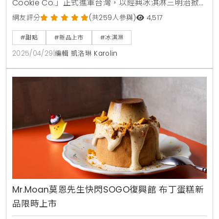
Cookie Co.」正式進軍台灣，以經典冰淇淋三明治掀
起健康甜點新風潮。即日起，消費者可在全台全家便利
網友評分
(共259人參與)
4,517
商店以每款 99 元的親民價格，搶先品嚐三款獨特口
#甜點
#新品上市
#冰淇淋
味：香草脆餅冰淇淋、可可風味脆餅冰淇淋與開心果脆
2025/04/29
|
編輯 凱洛琳 Karolin
餅冰淇淋。品牌秉持「Better For You」的理念，採用
天然食材、降低 40% 糖分，並融入益生元纖維，為台
灣消費者帶來兼具美味與健
Mr.Moan莫恩先生快閃SOGO復興館 布丁蛋糕新
品限時上市