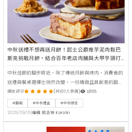
中秋送禮不想再送月餅！起士公爵推芋泥肉鬆巴
斯克挑戰月餅，結合百年老店肉脯與大甲芋頭打
造台灣鹹甜新食感體驗
中秋佳節的腳步將近，除了傳統月餅與烤肉，消費者的
送禮與餐桌選擇也悄然改變，一份精緻且具創意的甜
點，正成為凝聚情感與展現品味的新焦點，知名品牌
網友評分
(共107人參與)
1,865
「起士公爵」今年便看準此趨勢，推出融合台灣人共同
#甜點
#中秋禮盒
#中秋限定
味覺記憶的「芋泥肉鬆巴斯克」乳酪蛋糕，將經典鹹甜
2025/09/15
|
編輯 凱洛琳 Karolin
風味重新詮釋，為中秋團聚時刻帶來令人驚喜的美味體
驗。台灣味巴斯克誕生，芋泥與百年肉脯的鹹甜協奏曲