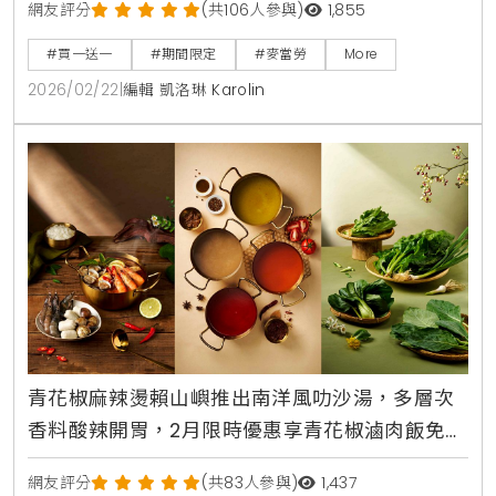
套餐等優惠，連續37天最高可省2538元。歡樂送更獨
網友評分
(共106人參與)
1,855
家推出限量10萬個TEAM Taiwan應援鑰匙圈。
#買一送一
#期間限定
#麥當勞
More
2026/02/22
|
編輯 凱洛琳 Karolin
青花椒麻辣燙賴山嶼推出南洋風叻沙湯，多層次
香料酸辣開胃，2月限時優惠享青花椒滷肉飯免費
升級，滿額288元再拿限量生活好物
網友評分
(共83人參與)
1,437