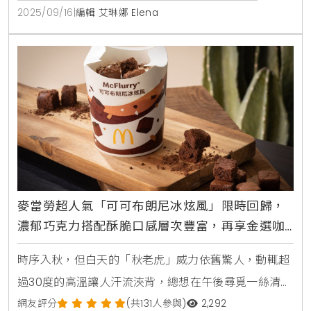
的「暢秋旅遊節」線上旅展，全站旅遊商品下殺3折
2025/09/16
|
編輯 艾琳娜 Elena
起。活動不僅祭出機票與訂房滿萬現折9999元的超高
額度折扣碼，更有多款銅板價商品如9元日本eSIM卡、
99元饗食天堂餐券及999元日韓單程機票等限時秒殺活
動，
麥當勞超人氣「可可布朗尼冰炫風」限時回歸，
濃郁巧克力搭配酥脆口感層次豐富，再享金選咖
啡買5送5超值優惠
時序入秋，但白天的「秋老虎」威力依舊驚人，動輒超
過30度的高溫讓人汗流浹背，總想在午後尋覓一絲清
涼，這時候來上一杯冰品無疑是生活中的小確幸。許多
網友評分
(共131人參與)
2,292