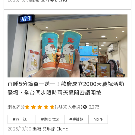
2025/10/31
|
編輯 艾琳娜 Elena
再睡5分鐘買一送一！歡慶成立2000天慶祝活動
登場，全台同步限時兩天通關密語開搶
網友評分
(共130人參與)
2,275
#買一送一
#期間限定
#手搖飲
More
2025/10/30
|
編輯 艾琳娜 Elena