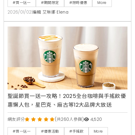
#買一送一
#期間限定
#限時優惠
More
2026/01/02
|
編輯 艾琳娜 Elena
聖誕節買一送一攻略！2025全台咖啡與手搖飲優
惠懶人包，星巴克、麻古等12大品牌大放送
網友評分
(共260人參與)
4,520
#買一送一
#優惠活動
#手搖飲
More