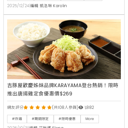
2025/12/24
|
編輯 凱洛琳 Karolin
吉豚屋歡慶姊妹品牌KARAYAMA登台熱銷！限時
推出唐揚雞定食優惠價$269
網友評分
(共108人參與)
1,882
#炸雞
#期間限定
#限時優惠
More