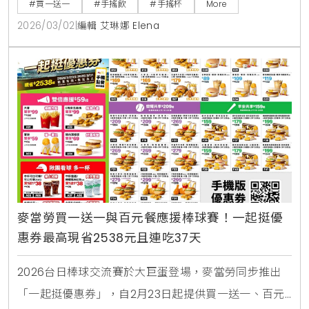
#買一送一
#手搖飲
#手搖杯
More
油 。
2026/03/02
|
編輯 艾琳娜 Elena
麥當勞買一送一與百元餐應援棒球賽！一起挺優
惠券最高現省2538元且連吃37天
2026台日棒球交流賽於大巨蛋登場，麥當勞同步推出
「一起挺優惠券」，自2月23日起提供買一送一、百元