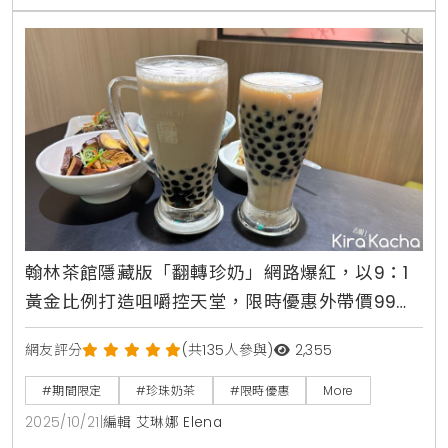
翰林茶館隱藏版「翻轉珍奶」網路爆紅，以9：1
黃金比例打造咀嚼控天堂，限時優惠外帶價99元
就能爽嗑近滿杯珍珠
網友評分
(共135人參與)
2,355
#期間限定
#珍珠奶茶
#限時優惠
More
2025/10/21
|
編輯 艾琳娜 Elena