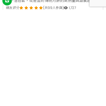
又不落俗套，或是面對傳統月餅的高熱量與甜膩感，總
讓你有些卻步，速食業龍頭肯德基似乎聽見了消費者的
網友評分
(共99人參與)
1,727
心聲，於今年宣布正式跨足中秋禮品市場，推出一款顛
#期間限定
#限定優惠
#限時優惠
More
覆想像的全新產品「奶皇流心Q蛋撻」，將於9月16日
2025/09/13
|
編輯 艾琳娜 Elena
起在全台門市限量登場，為今年的中秋佳節提供一個美
味又時髦的過節新選擇。蛋撻與月餅的跨界組合，三重
口感顛覆想像肯德基這次推出的「奶皇流心Q蛋撻」，
作者簡介
其核心概念是「
凱洛琳 Karolin
資深生活線編輯，專注於全台餐飲消費、藝文展覽及
社會公益議題的深度報導。 致力於挖掘具備市場競爭
力的高性價比資訊，從庶民美食到大型策展，皆以敏
銳的新聞視角進行篩選與評析。同時長期關注公益動
態，連結社會資源與大眾視野。報導風格兼具實用性