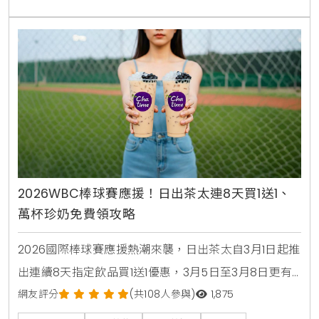
2026WBC棒球賽應援！日出茶太連8天買1送1、
萬杯珍奶免費領攻略
2026國際棒球賽應援熱潮來襲，日出茶太自3月1日起推
出連續8天指定飲品買1送1優惠，3月5日至3月8日更有
萬杯太極3號免費領取活動，民眾只需於社群留言應援
網友評分
(共108人參與)
1,875
即可參加，快來掌握詳細優惠攻略，一起為台灣英雄加