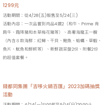
1299元
活動期間：從4/28(五)販售至5/24(三)
活動內容：一次品嘗到肉品4選2（和牛、Prime 背
肩牛、霜降豬和本草梅花豬等）、高奢海龍王一艘
（內含８款海鮮：紅蟳、干貝、鮑魚、蛤蠣、草蝦、
魚片、魷魚和鮮蚵等）、新鮮蔬菜盤2份、附餐2份
的超值套餐。
錢都同集團「吉哆火鍋百匯」2023加碼抽獎
活動
活動期間：4/24(一)11:00起至5/14(日)20:00止