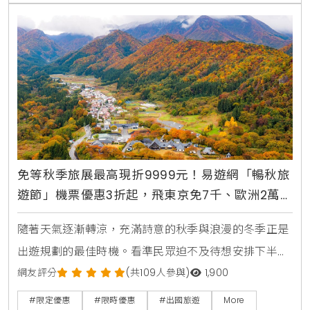
免等秋季旅展最高現折9999元！易遊網「暢秋旅
遊節」機票優惠3折起，飛東京免7千、歐洲2萬
有找，賞楓跟團全攻略
隨著天氣逐漸轉涼，充滿詩意的秋季與浪漫的冬季正是
出遊規劃的最佳時機。看準民眾迫不及待想安排下半年
假期的心情，線上旅遊平台易遊網搶在實體秋季旅展
網友評分
(共109人參與)
1,900
前，宣布自9月16日起至9月24日止，盛大推出為期9天
#限定優惠
#限時優惠
#出國旅遊
More