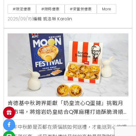
甜品愛好者與麥當勞粉絲心心念念的超人氣冰品「可可
#限定優惠
#限時優惠
#麥當勞優惠
More
布朗尼冰炫風」聽見了大家的呼喚，即將在9月17日經
2025/09/15
|
編輯 凱洛琳 Karolin
典回歸，準備以其獨特的苦甜巧克力風味，為這個炎熱
的初秋帶來最療癒的味蕾享受。大人系甜品回歸「可可
布朗尼冰炫風」的多層次魅力這款「可可布朗尼冰炫
風」之所以能成為
肯德基中秋跨界鉅獻「奶皇流心Q蛋撻」挑戰月
餅市場，將熔岩奶皇結合Q彈麻糬打造酥脆滑順
彈嫩三重口感顛覆你對節慶甜點的想像
每年中秋節是否都在煩惱該如何送禮，才能送到心坎裡