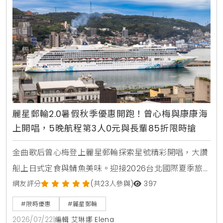
麗星郵輪2.0暑假秋季優惠開跑！曾心梅與康康海
上開唱，5晚航程第3人0元與長輩85折限時搶
金曲歌后曾心梅登上麗星郵輪探索星號精彩開唱，大讚
船上日式定食與鯖魚美味。迎接2026台北國際夏季旅
展，麗星郵輪2.0推出暑假與秋季限時折扣，包含5晚以
網友評分
(共23人參與)
397
上航程第3人0元，60歲以上85折，還有康康與紀曉君
#限時優惠
#麗星郵輪
星光演唱會，星海夏令營等豐富行程。
2026/07/22
|
編輯 艾琳娜 Elena