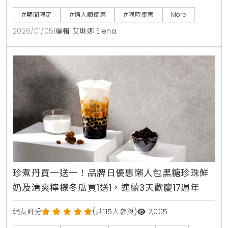
#期間限定
#情人節優惠
#限時優惠
More
2026/01/05
|
編輯 艾琳娜 Elena
珍煮丹買一送一！品牌日優惠懶人包黑糖珍珠鮮
奶及清爽檸檬冬瓜買1送1，連續3天歡慶17週年
網友評分
(共115人參與)
2,005