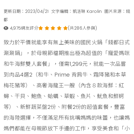
更新日期：2023/04/21
文字編輯：凱洛琳 Karolin
圖片來源：錢
都
4,975
網友評分
(共286人參與)
致力於平價就能享有無上美味的國民火鍋「錢都日式
涮涮鍋」，於母親節檔期推出極為超值的「寵愛媽咪
和牛海鮮雙人套餐」，僅需1,299元，就能一次品嘗
到肉品4選2（和牛、Prime 背肩牛、霜降豬和本草
梅花豬等）、高奢海龍王一艘（內含８款海鮮：紅
蟳、干貝、鮑魚、蛤蠣、草蝦、魚片、魷魚和鮮蚵
等）、新鮮蔬菜盤2份、附餐2份的超值套餐，豐富
的海陸選擇，不僅滿足所有挑嘴媽媽的味蕾，也讓媽
媽們都能在母親節放下手邊的工作，享受美食和「小