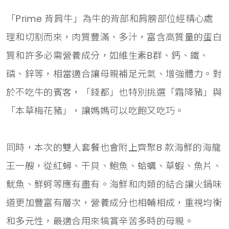
「Prime 背肩牛」為牛的背部和肩膀部位經精心處
理和切割而來，肉質豐滿、多汁，富含高質量的蛋白
質和許多必需營養成分，如維生素B群、鈣、鐵、
磷、鋅等，相當適合讓母親補足元氣、增強體力。對
於不吃牛的賓客，「錢都」也特別挑選「霜降豬」與
「本草梅花豬」，讓媽媽可以吃飽又吃巧。
同時，本次的雙人套餐也會附上齊聚8 款海鮮的海龍
王一艘，從紅蟳、干貝、鮑魚、蛤蠣、草蝦、魚片、
魷魚、鮮蚵等應有盡有。海鮮和肉類的結合讓火鍋味
道更加豐富有層次，營養成分也相輔相成，重視均衡
和多元性，最適合用來犒賞辛苦多時的母親。