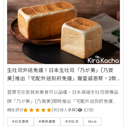
牡蠣土手鍋」的套餐內容包括三燔本家經典開胃前菜、
以及由多款蕈
生吐司外送免運！日本生吐司「乃が美」(乃賀
美)推出「宅配外送到府免運」寵愛感恩祭，2款
商品組限時2周、一指下單美味送到府
習慣宅在家就有美食可以品嚐，日本高級生吐司領導品
牌「乃が美」(乃賀美)限時推出「宅配外送到府免運」
寵愛感恩祭，於10月17日~10月31日活動期間，2款商品
網友評分
(共218人參與)
3,730
組限時2周宅配免運活動，外送平台同步登場，「「乃
#日本美食
#美食優惠
#生吐司
More