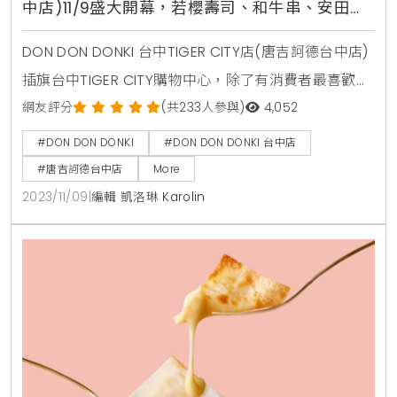
中店)11/9盛大開幕，若櫻壽司、和牛串、安田精
米、現煮食堂搶先看
DON DON DONKI 台中TIGER CITY店(唐吉訶德台中店)
插旗台中TIGER CITY購物中心，除了有消費者最喜歡的
和牛串、安田精米、現煮食堂（ヲた飯堂） 及COSME
網友評分
(共233人參與)
4,052
DONKI 一起引進台中之外，還帶來全新品牌「若櫻壽
#DON DON DONKI
#DON DON DONKI 台中店
司」，全球首店就在台中，帶給中部消費者滿滿的日式
#唐吉訶德台中店
More
服務。開幕期間單筆消費滿2,000元，再加碼獲得
2023/11/09
|
編輯 凱洛琳 Karolin
Donpen野餐墊或毛毯（二選一）。同時，DON DON
DONKI