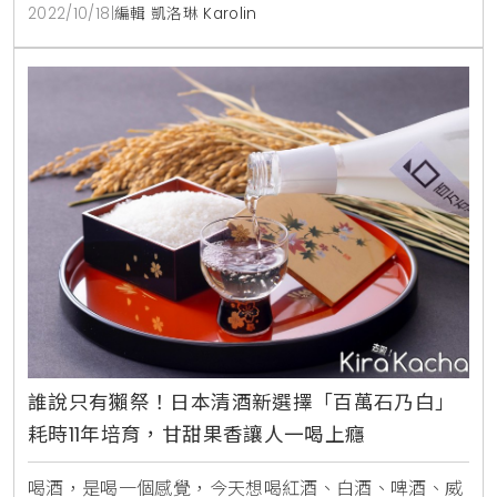
が美」(乃賀美)直送到府。日本生吐司「乃が美」(乃賀
2022/10/18
|
編輯 凱洛琳 Karolin
美)寵愛感恩祭，推出雙重寵愛活動，活動內容包括
「寵愛1」：購買「乃が美」（乃賀美）一組「嚴選果醬
組」即享免運，組合包括草莓、臍橙、藍莓三種口味果
誰說只有獺祭！日本清酒新選擇「百萬石乃白」
耗時11年培育，甘甜果香讓人一喝上癮
喝酒，是喝一個感覺，今天想喝紅酒、白酒、啤酒、威