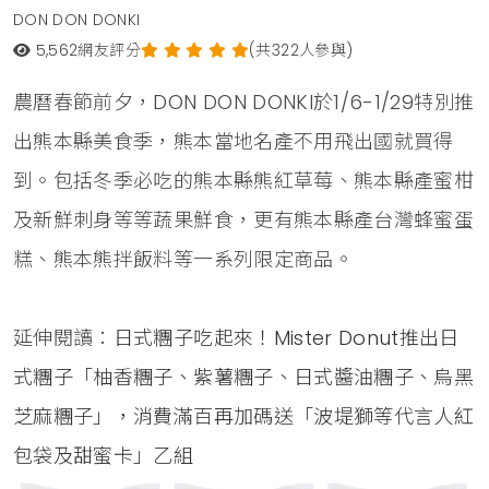
DON DON DONKI
5,562
網友評分
(共322人參與)
農曆春節前夕，DON DON DONKI於1/6-1/29特別推
出熊本縣美食季，熊本當地名產不用飛出國就買得
到。包括冬季必吃的熊本縣熊紅草莓、熊本縣產蜜柑
及新鮮刺身等等蔬果鮮食，更有熊本縣產台灣蜂蜜蛋
糕、熊本熊拌飯料等一系列限定商品。
延伸閱讀：
日式糰子吃起來！Mister Donut推出日
式糰子「柚香糰子、紫薯糰子、日式醬油糰子、烏黑
芝麻糰子」，消費滿百再加碼送「波堤獅等代言人紅
包袋及甜蜜卡」乙組