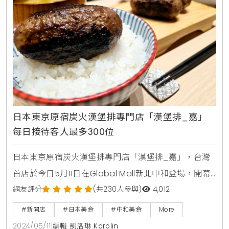
日本東京原宿炭火漢堡排專門店「漢堡排_嘉」
每日接待客人最多300位
日本東京原宿炭火漢堡排專門店「漢堡排_嘉」，台灣
首店於今日5月11日在Global Mall新北中和登場，開幕
首日排隊人潮踴躍，營業前直逼200人期待滿滿蓄勢待
網友評分
(共230人參與)
4,012
發，只為能夠品嚐到傳說中神級炭烤漢堡排！更有喜愛
#新開店
#日本美食
#中和美食
More
嘗鮮的20多歲民眾凌晨4點與朋友相約來搶頭香，表示
2024/05/11
|
編輯 凱洛琳 Karolin