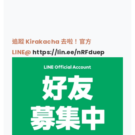
追蹤 Kirakacha 去啦！官方
LINE@
https://lin.ee/nRFduep