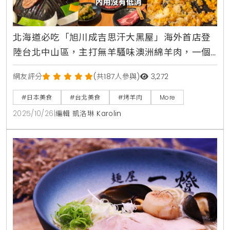
北海道必吃「旭川成吉思汗大黑屋」海外首店登
陸台北中山區，主打無羊騷味澳洲綿羊肉，一個
人也能吃烤肉最低只要260元
網友評分
(共187人參與)
3,272
#日本美食
#台北美食
#烤羊肉
More
2025/10/26
|
編輯 凱洛琳 Karolin