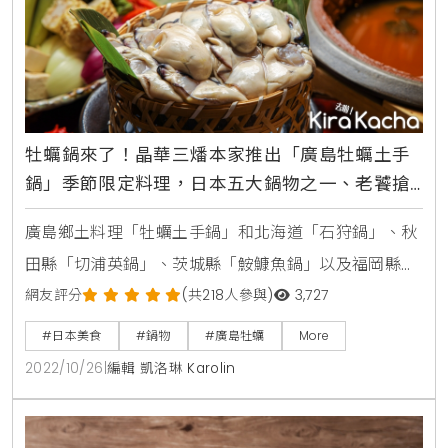
牡蠣鍋來了！晶華三燔本家推出「廣島牡蠣土手
鍋」季節限定料理，日本五大鍋物之一、老饕搶
先吃一波
廣島鄉土料理「牡蠣土手鍋」和北海道「石狩鍋」、秋
田縣「切浦英鍋」、茨城縣「鮟鱇魚鍋」以及福岡縣的
「內臟鍋」並列為日本五大鍋物之一。晶華三燔本家為
網友評分
(共218人參與)
3,727
了讓老饕們有最棒的鍋物可以品嚐，特別於即日起至11
#日本美食
#鍋物
#廣島牡蠣
More
月30日推出季節限定料理「廣島牡蠣土手鍋」，嚴選來
2022/10/26
|
編輯 凱洛琳 Karolin
自日本廣島瀨戶內海的大顆牡蠣，搭配時令蕈菇以及三
種特調味噌一同烹煮，滿足老饕們挑剔的味蕾。「廣島