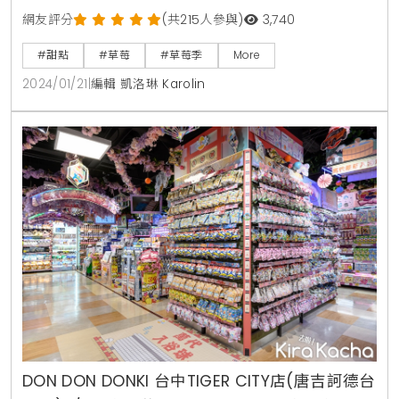
大消費者歡迎的是熊本縣產的熊紅草莓，比其他品種來
網友評分
(共215人參與)
3,740
的鮮紅飽滿，因為得天獨厚的氣候環境，培育出富涵草
#甜點
#草莓
#草莓季
More
莓香氣且高甜度的風味。DON DON DONKI也推薦多種
2024/01/21
|
編輯 凱洛琳 Karolin
豐富層次草莓單品，讓你一次買到：新鮮的草莓大福、
嫩Q多汁草莓果凍、濃醇草莓巧克力、草莓餅乾與飲品
通通有。此外，最受女生歡迎的莓果香氣植粹護膚
DON DON DONKI 台中TIGER CITY店(唐吉訶德台