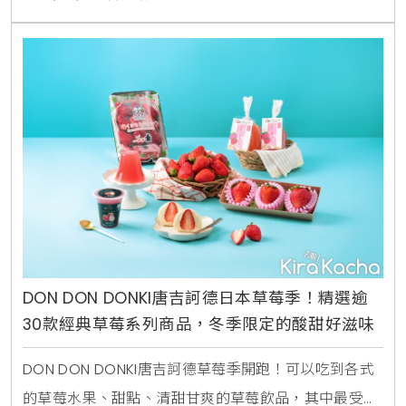
牛舌漢堡排很特別，一定要吃到！現場座席共計25席
次，每日接待客人最多為300位。以排隊人潮估算，今
日將於傍晚6點前全數完售。每日新鮮現切、職人
DON DON DONKI唐吉訶德日本草莓季！精選逾
30款經典草莓系列商品，冬季限定的酸甜好滋味
DON DON DONKI唐吉訶德草莓季開跑！可以吃到各式
的草莓水果、甜點、清甜甘爽的草莓飲品，其中最受廣