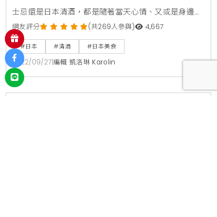
士忌還是日本清酒，都是隨著當天心情、又或是身邊的
他和她而改變。而淡雅不嗆口的日本清酒，除了有最知
網友評分
(共269人參與)
4,667
名的獺祭之外，這次多了一個全新的「百萬石乃白」嚐
#日本
#清酒
#日本美食
鮮，耗時11年培育而成的新品種酒米，釀出雜味更少、
2022/09/27
|
編輯 凱洛琳 Karolin
味道更醇、果香味更香的清酒，讓愛酒人士跪求代購。
擁有釀製美味清酒的兩大關鍵元素―水源及酒米的石川
縣，是日本著名清酒生產地之一。為了打造專屬於石川
作者簡介
當地特色清酒，
凱洛琳 Karolin
資深生活線編輯，專注於全台餐飲消費、藝文展覽及
社會公益議題的深度報導。 致力於挖掘具備市場競爭
力的高性價比資訊，從庶民美食到大型策展，皆以敏
銳的新聞視角進行篩選與評析。同時長期關注公益動