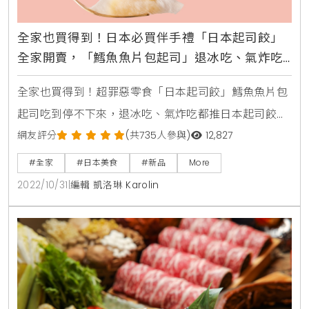
全家也買得到！日本必買伴手禮「日本起司餃」
全家開賣，「鱈魚魚片包起司」退冰吃、氣炸吃
都推
全家也買得到！超罪惡零食「日本起司餃」鱈魚魚片包
起司吃到停不下來，退冰吃、氣炸吃都推日本起司餃售
價：每盒$699，5盒特惠價$2440購買通路：1、官網
網友評分
(共735人參與)
12,827
宅配：https://pse.is/4k3hhs2、全台全家便利商店年
#全家
#日本美食
#新品
More
菜預購DM：2022年11月23日起至2023年1月15日止
2022/10/31
|
編輯 凱洛琳 Karolin