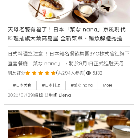
天母老饕有福了！日本「菜な nana」京風現代
料理插旗大葉高島屋 全新菜單、鮪魚解體秀搶先
看
日式料理控注意 ！日本知名餐飲集團BYO株式會社旗下
直營餐廳「菜な nana」 ，將於8月1日正式進駐天母大
葉高島屋12樓 ，為天母商圈帶來正宗「京風現代料理」
網友評分
(共294人參與)
5,132
新選擇 。瞄準天母居民對和食的高接受度與消費能力
#日本美食
#日本料理
#菜な nana
More
，並由日籍料理長佐京健太郎親自坐鎮 ，「菜な
2025/07/29
|
編輯 艾琳娜 Elena
nana」不僅提供傳統京都料理的精髓 ，更融合現代元
素與西式食材 ，顛覆你對日式料理的想像 。開幕前夕7
月31日晚上6點 ，更將在大葉高島屋B1