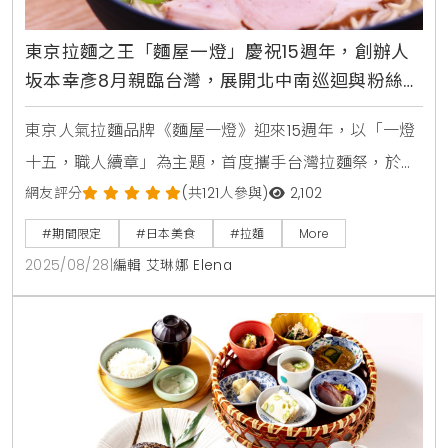
東京拉麵之王「麵屋一燈」慶祝15週年，創辦人
坂本幸彥8月親臨台灣，展開北中南巡迴與粉絲見
面，限定法式套餐饗宴饕客必吃
東京人氣拉麵品牌《麵屋一燈》迎來15週年，以「一燈
十五，職人續章」為主題，首度攜手台灣拉麵祭，於
8/28至8/30展開全台巡迴活動，分別在台中勤美誠品
網友評分
(共121人參與)
2,102
店、高雄夢時代店以及台北信義統一時代店登場。創辦
#期間限定
#日本美食
#拉麵
More
人坂本幸彥社長也將親自來台，與粉絲一同見證品牌的
2025/08/28
|
編輯 艾琳娜 Elena
重要里程碑。法式料理精神融入拉麵自2009年創業以
來，坂本幸彥將法式料理的細膩手法帶入拉麵世界，打
造出兼具濃郁與優雅的獨特湯頭。憑藉這份創新與堅
持，麵屋一