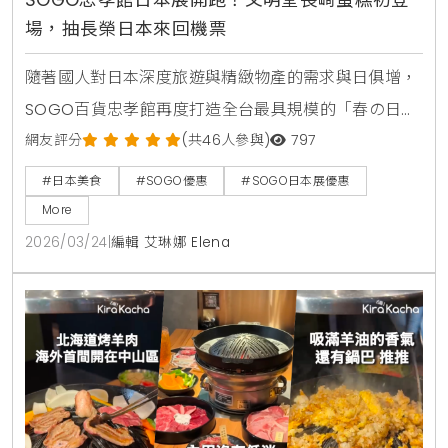
場，抽長榮日本來回機票
隨著國人對日本深度旅遊與精緻物產的需求與日俱增，
SOGO百貨忠孝館再度打造全台最具規模的「春の日本
展」，本次不僅集結近百家品牌，更邀請多達46位職人
網友評分
(共46人參與)
797
來台，完美復刻東瀛街頭風味 。KiraKacha去啦！創辦
#日本美食
#SOGO優惠
#SOGO日本展優惠
人梁翔渝表示，現今消費者更在意「產地直送」與「現
More
場實演」的真實感，SOGO透過職人工藝與初登場品牌
2026/03/24
|
編輯 艾琳娜 Elena
如文明堂、Henri Charpentier的引進，成功從單純的
商品展售轉型為深度文化交流平台，