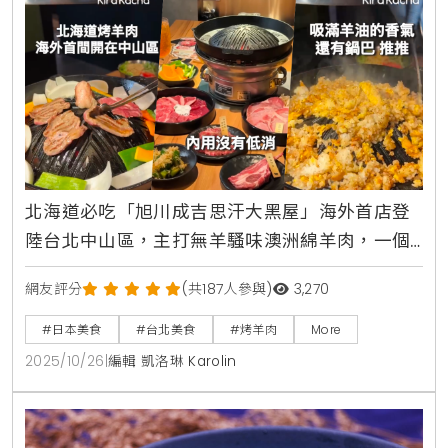
北海道必吃「旭川成吉思汗大黑屋」海外首店登
陸台北中山區，主打無羊騷味澳洲綿羊肉，一個
人也能吃烤肉最低只要260元
網友評分
(共187人參與)
3,270
#日本美食
#台北美食
#烤羊肉
More
2025/10/26
|
編輯 凱洛琳 Karolin