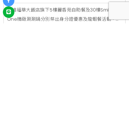
高雄福華大飯店旗下5樓麗香苑自助餐及30樓Smile
One精緻涮涮鍋分別祭出身分證優惠及龍蝦餐活動，不
管是對中身分證可享專屬價的麗香苑輕西餐，或是可品
網友評分
(共158人參與)
2,740
嘗到新鮮龍蝦的Smile One精緻涮涮鍋超值優惠，都讓
#高雄美食
#美食優惠
#高雄福華
消費者大呼划算。高雄福華大飯店5樓麗香苑餐廳推出
2023/09/04
|
編輯 凱洛琳 Karolin
身分證優惠活動，9月份週一~週四午/晚餐時段，凡身
分證名字有麗、香、苑其中一字或身分證號碼有2個5數
字者，即享沙拉吧輕西餐專屬價每位NT$399