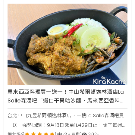
年慶除了定食優惠之外，香Q的白飯、新鮮的高麗菜絲
和美味的味噌湯免費續加。福勝亭白飯是由使用榮獲
馬來西亞料理買一送一！中山希爾頓逸林酒店La
Salle森酒吧「蝦仁干貝叻沙麵、馬來西亞香料細
燉牛腱佐香蘭椰漿飯」買一送一
台北中山九昱希爾頓逸林酒店，一樓La Salle森酒吧買
一送一強勢回歸！9月18日起至11月29日止，除了每週一
享「蝦仁干貝叻沙麵」或「馬來西亞香料細燉牛腱佐香
網友評分
(共173人參與)
3,025