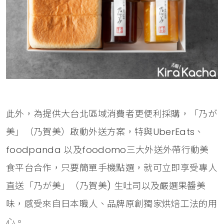
此外，為提供大台北區域消費者更便利採購，「乃が
美」（乃賀美）啟動外送方案，特與UberEats、
foodpanda 以及foodomo三大外送外帶行動美
食平台合作，只要簡單手機點選，就可立即享受專人
直送「乃が美」（乃賀美) 生吐司以及嚴選果醬美
味，感受來自日本職人、品牌原創獨家烘焙工法的用
心。