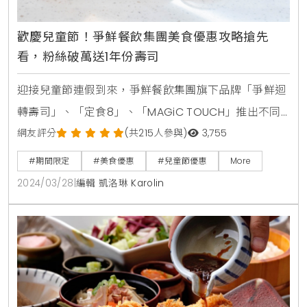
歡慶兒童節！爭鮮餐飲集團美食優惠攻略搶先
看，粉絲破萬送1年份壽司
迎接兒童節連假到來，爭鮮餐飲集團旗下品牌「爭鮮迴
轉壽司」、「定食8」、「MAGiC TOUCH」推出不同
限時專屬活動，還有美味兒童餐可供小朋友選擇。另
網友評分
(共215人參與)
3,755
外，爭鮮官方IG(@sushiexpress.tw)上線囉！粉絲即
#期間限定
#美食優惠
#兒童節優惠
More
將破萬，將祭出超狂好禮送「1年份壽司」，相當於烤鮭
2024/03/28
|
編輯 凱洛琳 Karolin
魚肚可免費吃866盤，大家還不快追蹤、抽起來！針對
爭鮮150萬會員，更規劃「瘋搶現金券」專屬活動，4/4
至4/7開啟爭鮮APP搶券，可