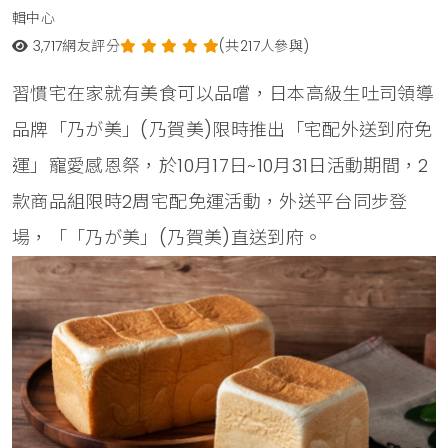
輯中心
3,717
網友評分
(共217人參與)
習慣宅在家就有美食可以品嚐，日本高級生吐司領導
品牌「乃が美」(乃賀美)限時推出「宅配外送到府免
運」寵愛感恩祭，於10月17日~10月31日活動期間，2
款商品組限時2周宅配免運活動，外送平台同步登
場，「「乃が美」(乃賀美)直送到府。