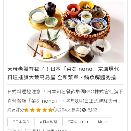
來，坂本幸彥將法式料理的細膩手法帶入拉麵世界，打
造出兼具濃郁與優雅的獨特湯頭。憑藉這份創新與堅
持，麵屋一
天母老饕有福了！日本「菜な nana」京風現代
料理插旗大葉高島屋 全新菜單、鮪魚解體秀搶先
看
日式料理控注意 ！日本知名餐飲集團BYO株式會社旗下
直營餐廳「菜な nana」 ，將於8月1日正式進駐天母大
葉高島屋12樓 ，為天母商圈帶來正宗「京風現代料理」
網友評分
(共294人參與)
5,132
新選擇 。瞄準天母居民對和食的高接受度與消費能力
#日本美食
#日本料理
#菜な nana
More
，並由日籍料理長佐京健太郎親自坐鎮 ，「菜な