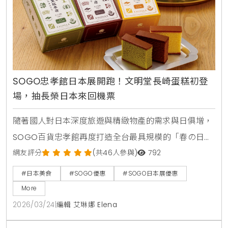
SOGO忠孝館日本展開跑！文明堂長崎蛋糕初登
場，抽長榮日本來回機票
隨著國人對日本深度旅遊與精緻物產的需求與日俱增，
SOGO百貨忠孝館再度打造全台最具規模的「春の日本
展」，本次不僅集結近百家品牌，更邀請多達46位職人
網友評分
(共46人參與)
792
來台，完美復刻東瀛街頭風味 。KiraKacha去啦！創辦
#日本美食
#SOGO優惠
#SOGO日本展優惠
人梁翔渝表示，現今消費者更在意「產地直送」與「現
More
場實演」的真實感，SOGO透過職人工藝與初登場品牌
2026/03/24
|
編輯 艾琳娜 Elena
如文明堂、Henri Charpentier的引進，成功從單純的