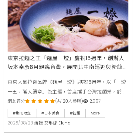
東京拉麵之王「麵屋一燈」慶祝15週年，創辦人
坂本幸彥8月親臨台灣，展開北中南巡迴與粉絲見
面，限定法式套餐饗宴饕客必吃
東京人氣拉麵品牌《麵屋一燈》迎來15週年，以「一燈
十五，職人續章」為主題，首度攜手台灣拉麵祭，於
8/28至8/30展開全台巡迴活動，分別在台中勤美誠品
網友評分
(共120人參與)
2,097
店、高雄夢時代店以及台北信義統一時代店登場。創辦
#期間限定
#日本美食
#拉麵
More
人坂本幸彥社長也將親自來台，與粉絲一同見證品牌的
2025/08/28
|
編輯 艾琳娜 Elena
重要里程碑。法式料理精神融入拉麵自2009年創業以