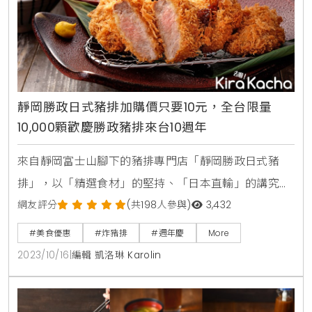
靜岡勝政日式豬排加購價只要10元，全台限量
10,000顆歡慶勝政豬排來台10週年
來自靜岡富士山腳下的豬排專門店「靜岡勝政日式豬
排」，以「精選食材」的堅持、「日本直輸」的講究，
延續品牌精神，獲得台灣網友票選前三大夢幻豬排的美
網友評分
(共198人參與)
3,432
名。其「精選食材」嚴選香草飼料餵養、肉質Ｑ彈帶有
#美食優惠
#炸豬排
#週年慶
More
淡雅香草氣息的「香草豬」，以及來自西班牙的頂級
2023/10/16
|
編輯 凱洛琳 Karolin
「伊比利豬」；伊比利豬最簡單可分為食用橡樹果飼育
成長的Bellota與一般飼料飼育的Cebo差異，「靜岡勝