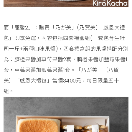
而「寵愛2」：購買「乃が美」(乃賀美)「感恩大禮
包」即享免運，內容包括四套禮盒組(一套包含生吐
司一斤+兩種口味果醬)，四套禮盒組的果醬搭配分別
為：臍橙果醬加草莓果醬2套，臍橙果醬加藍莓果醬1
套，草莓果醬加藍莓果醬1套。「乃が美」（乃賀
美）「感恩大禮包」售價3400元，每日限量五十
組。