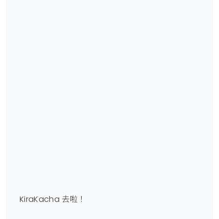
KiraKacha 去啦！