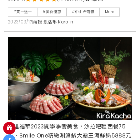
蘭椰漿飯」買一送一、每週三全系列飲品單杯買一送一
#買一送一
#美食優惠
#中山希爾頓
More
的餐飲優惠之外，每週三再加碼「DoubleTree，雙木
2023/09/17
|
編輯 凱洛琳 Karolin
林」的逸林日活動，凡持有效證件之「林姓」貴賓，內
用達低消門檻（每人單點飲品／食物一份），再加碼飲
料全品項任選一杯免費招待。馬來西亞吉隆坡
高雄福華2023開學季饗美食，沙拉吧輕西餐75
折、Smile One精緻涮涮鍋大霸王海鮮鍋5888元