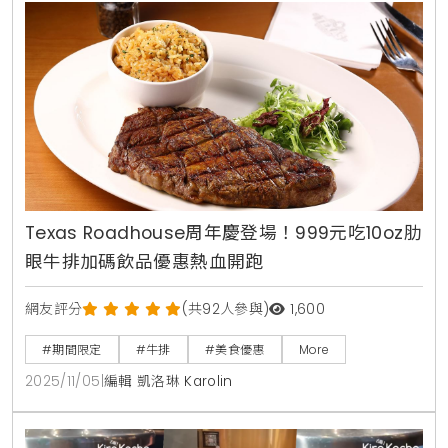
商品展售轉型為深度文化交流平台，
Texas Roadhouse周年慶登場！999元吃10oz肋
眼牛排加碼飲品優惠熱血開跑
網友評分
(共92人參與)
1,600
#期間限定
#牛排
#美食優惠
More
2025/11/05
|
編輯 凱洛琳 Karolin