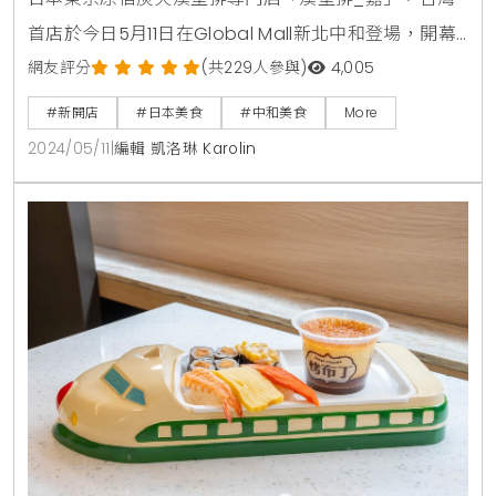
首店於今日5月11日在Global Mall新北中和登場，開幕
首日排隊人潮踴躍，營業前直逼200人期待滿滿蓄勢待
網友評分
(共229人參與)
4,005
發，只為能夠品嚐到傳說中神級炭烤漢堡排！更有喜愛
#新開店
#日本美食
#中和美食
More
嘗鮮的20多歲民眾凌晨4點與朋友相約來搶頭香，表示
2024/05/11
|
編輯 凱洛琳 Karolin
牛舌漢堡排很特別，一定要吃到！現場座席共計25席
次，每日接待客人最多為300位。以排隊人潮估算，今
日將於傍晚6點前全數完售。每日新鮮現切、職人