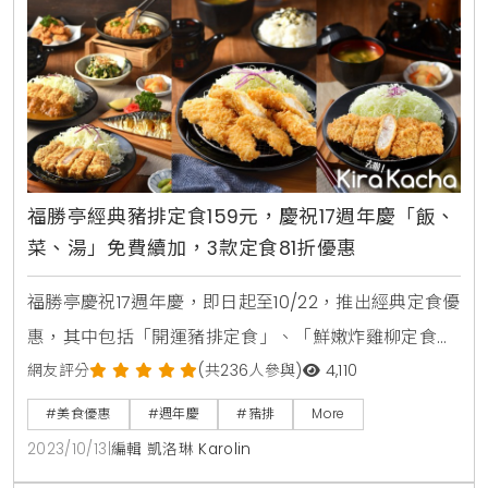
政日式豬排」所用的是血統純正，放牧在橡樹林裡，肉
質成長有一
福勝亭經典豬排定食159元，慶祝17週年慶「飯、
菜、湯」免費續加，3款定食81折優惠
福勝亭慶祝17週年慶，即日起至10/22，推出經典定食優
惠，其中包括「開運豬排定食」、「鮮嫩炸雞柳定食」
和「黃金魚排定食」，每款僅需159元（原價$195）。
網友評分
(共236人參與)
4,110
同時，加碼推出了「好料輕鬆配」選項，「涼拌小菜
#美食優惠
#週年慶
#豬排
More
+麻糬冰淇淋」組合、50元，或者選擇「風味小菜+飲
2023/10/13
|
編輯 凱洛琳 Karolin
料」組合、60元，讓精打細算的消費者大省荷包。17週