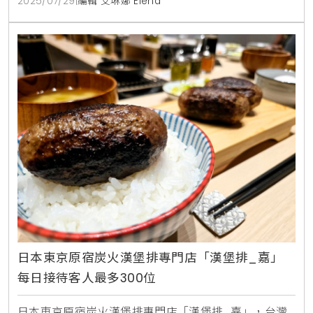
2025/07/29
|
編輯 艾琳娜 Elena
nana」不僅提供傳統京都料理的精髓 ，更融合現代元
素與西式食材 ，顛覆你對日式料理的想像 。開幕前夕7
月31日晚上6點 ，更將在大葉高島屋B1
日本東京原宿炭火漢堡排專門店「漢堡排_嘉」
每日接待客人最多300位
日本東京原宿炭火漢堡排專門店「漢堡排_嘉」，台灣