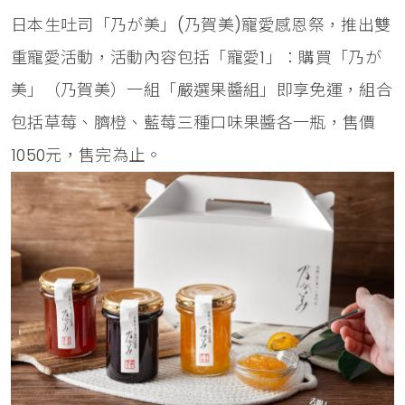
日本生吐司「乃が美」(乃賀美)寵愛感恩祭，推出雙
重寵愛活動，活動內容包括「寵愛1」：購買「乃が
美」（乃賀美）一組「嚴選果醬組」即享免運，組合
包括草莓、臍橙、藍莓三種口味果醬各一瓶，售價
1050元，售完為止。