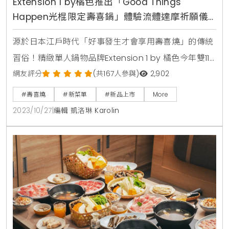
Extension 1 by橘色推出「Good Things
Happen光棍限定壽喜鍋」體驗流體達摩祈願儀
式
源於日本江戶時代「好事發生才會享用壽喜燒」的傳統
習俗！精緻單人鍋物品牌Extension 1 by 橘色今年雙11
以日本傳統文化為創意主軸，打造鍋物x祈願x手作的療
網友評分
(共167人參與)
2,902
癒儀式，揮別光棍的既定印象，攜手期待好事發生。以
#壽喜燒
#新菜單
#新品上市
More
壽喜燒為亮點，一人也可獨享「Good Things
2023/10/27
|
編輯 凱洛琳 Karolin
Happen光棍限定壽喜鍋」。凡於11/1-11/12期間點購光
棍限定壽喜鍋，即可體驗獨一無二的流體達摩創作及開
眼祈願的百年儀式，讓幸福