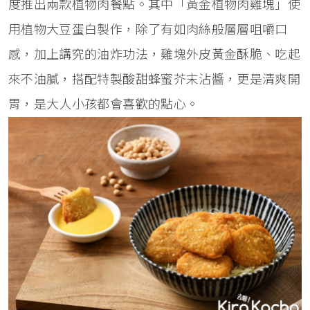
度推出兩款植物肉餐點。其中「黃金植物肉雞塊」使
用植物大豆蛋白製作，除了有如肉絲般層層咀嚼口
感，加上講究的油炸功法，雞塊外皮黃金酥脆、吃起
來不油膩，搭配特製酸甜蜂蜜芥末沾醬，更是清爽開
胃，是大人小孩都會喜歡的點心。