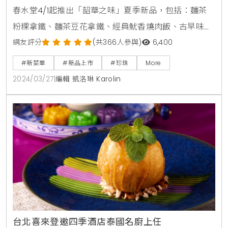
蘿蔔糕、膠原雞湯麵、麻油雞紅藜麥油飯
春水堂4/1起推出「韶華之味」夏季新品，包括：麵茶
粉粿拿鐵、麵茶豆花拿鐵、經典魷香燒肉飯、古早味蘿
蔔糕、膠原雞湯麵、麻油雞紅藜麥油飯等。要用中式懷
網友評分
(共366人參與)
6,400
舊創新美味，邀請消費者體驗最美好的用餐時光。此外
#新菜單
#新品上市
#珍珠
More
也首度推出令人驚豔的四季春珍珠霜淇淋系列：馬吿四
2024/03/27
|
編輯 凱洛琳 Karolin
季春珍珠霜淇淋、莓好四季春珍珠霜淇淋，冰淇淋控必
嚐推薦。其中，夏季麵茶拿鐵系列飲品，是春水堂年度
內部品質鑑定比賽優勝創意飲品，以內斂醇厚的鐵觀音
茶為基底搭配濃
台北喜來登邀四季酒店泰國名廚上任