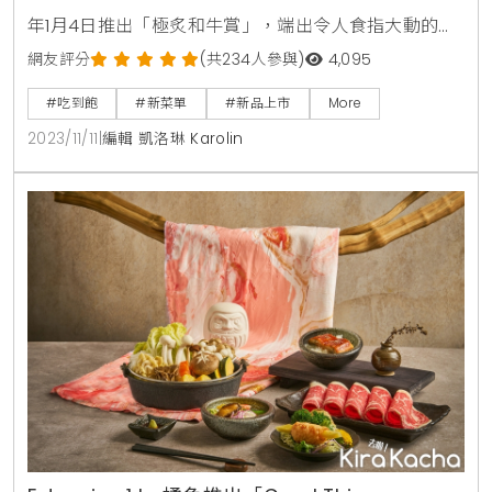
年1月4日推出「極炙和牛賞」，端出令人食指大動的和
牛吃到飽。選用來自澳洲傑奎爾 (Jack’s Creek)品種為
網友評分
(共234人參與)
4,095
F1-F3的和牛，此品種是以和牛與黑安格斯這兩種大理石
#吃到飽
#新菜單
#新品上市
More
紋理最優的品種培育，主廚團隊將等級M7-M8的澳洲
2023/11/11
|
編輯 凱洛琳 Karolin
和牛，依各部位肉質口感，變化出十多道包含爐烤澳洲
和牛佐松露醬汁、沙嗲和牛牛肉串、川味水煮和牛、迷
你墨西哥風味和牛漢堡、澳洲和牛壽