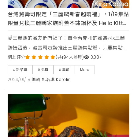
台灣藏壽司限定「三麗鷗新春超萌禮」，1/19集點
限量兌換三麗鷗家族附蓋不鏽鋼杯及 Hello Kitty
造型娃娃免費帶回家
愛三麗鷗的藏友們有福了！自全台開扭的藏壽司x三麗
鷗扭蛋後，藏壽司趁勢推出三麗鷗集點贈，只要集點即
能把三麗鷗家族附蓋不鏽鋼杯及 Hello Kitty 造型娃娃免
網友評分
(共194人參與)
3,387
費帶回家！充分表達新春納福意涵，藏壽司特別打造四
#新菜單
#免費
#壽司
More
間三麗鷗期間限定裝置佈置，來店拍照參加社群活動，
2024/01/18
|
編輯 凱洛琳 Karolin
即可抽超卡哇依三麗鷗造型車票套，要讓藏友們前來沾
染新春歡樂氣氛！最後，藏壽司更將在1月24日推出限
時七天的「贅澤盛鮮祭」，滿桌的人氣餐點限時限量