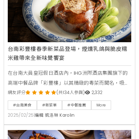
台南彩豐樓春季新菜品登場，煙燻乳鴿與脆皮糯
米雞帶來全新味覺饗宴
在台南大員皇冠假日酒店內，IHG洲際酒店集團旗下的
高端中餐品牌「彩豐樓」以其精緻的粵菜而聞名，吸引
了無數饕客的光臨。這家餐廳自開業以來便成為當地人
網友評分
(共134人參與)
2,332
氣中餐廳，並以其獨特的五感用餐體驗而受到廣泛讚
#台南美食
#新菜單
#中餐推薦
More
譽。隨著春季的到來，彩豐樓將於三月起推出兩道全新
2025/02/25
|
編輯 凱洛琳 Karolin
的經典粵菜，分別是「彩鴿送福-煙燻乳鴿」和「豐盈
滿堂-脆皮糯米雞」，這些菜品不僅保留了傳統的風