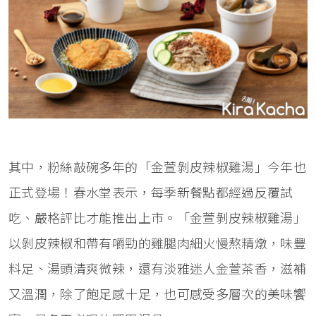
其中，粉絲敲碗多年的「金萱剝皮辣椒雞湯」今年也
正式登場！春水堂表示，每季新餐點都經過反覆試
吃、嚴格評比才能推出上市。「金萱剝皮辣椒雞湯」
以剝皮辣椒和帶有嚼勁的雞腿肉細火慢熬精燉，味豐
料足、湯頭清爽微辣，還有淡雅迷人金萱茶香，滋補
又溫潤，除了飽足感十足，也可感受多層次的美味饗