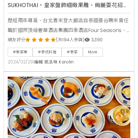
SUKHOTHAI，皇家盤飾細緻果雕、絢麗耍花招打
造傳統宮廷泰菜滋味
歷經兩年尋覓、台北喜來登大飯店自泰國曼谷聘來曾任
職於國際頂級奢華酒店集團四季酒店Four Seasons、
JW Marriott、Kempinski等的泰籍名廚Chamlong
網友評分
(共194人參與)
3,390
Pewthaisong, Jimmy上任館內「SUKHOTHAI」泰式
#新菜單
#泰式料理
#泰菜
More
餐廳主廚於即日起推出全新菜單。走訪過印度、約旦、
2024/02/29
|
編輯 凱洛琳 Karolin
香港、印尼等地30餘年的廚藝經歷，且在泰國曼谷受過
正統廚藝學院訓練，Jimmy主廚接掌後將為食家饕客帶
來