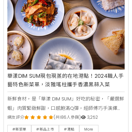
味，還融入了創新的烹飪手法，為食客帶來全新的味覺
享受。▲圖片來源：
華漾DIM SUM現包現蒸的在地港點！2024職人手
藝特色新菜單，淡雅瑤柱攜手香濃黑蒜入菜
新鮮食材，是「華漾 DIM SUM」好吃的秘密，「嚴選鮮
蝦」肉質緊緻鮮甜，口感飽滿Q彈，經師傅巧手演繹，
幻化為各式美味點心；港點最佳配角「西螺壺底純釀醬
網友評分
(共186人參與)
3,252
油」，雲林西螺因優良水質及氣候條件，產出的黃豆品
#新菜單
#新品上市
#港點
More