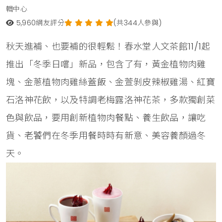
輯中心
5,960
網友評分
(共344人參與)
秋天進補、也要補的很輕鬆！春水堂人文茶館11/1起
推出「冬季日嚐」新品，包含了有，黃金植物肉雞
塊、金蔥植物肉雞絲蓋飯、金萱剝皮辣椒雞湯、紅寶
石洛神花飲，以及特調老梅露洛神花茶，多款獨創菜
色與飲品，要用創新植物肉餐點、養生飲品，讓吃
貨、老饕們在冬季用餐時時有新意、美容養顏過冬
天。