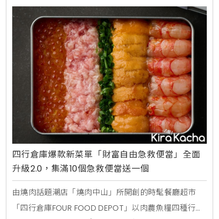
意搭配宮保醬，週末假日限定的炭烤松葉蟹腳亦增加台
式五味醬新吃法，還有琳琅滿目的古早味甜點，滿足年
初海外
四行倉庫爆款新菜單「財富自由急救便當」全面
升級2.0，集滿10個急救便當送一個
由燒肉話題潮店「燒肉中山」所開創的時髦餐廳超市
「四行倉庫FOUR FOOD DEPOT」以肉農魚糧四種行業