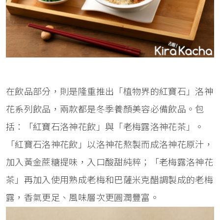
在飲品部分，則是隆重推出「植物界的紅寶石」洛神
花系列飲品，兩款都是冬季養顏美容必備飲品。包
括：「紅寶石洛神花飲」與「老梅露洛神花茶」。
「紅寶石洛神花飲」以洛神花熬製而成洛神花原汁，
加入黃金蔗糖提味，入口酸甜純粹；「老梅露洛神花
茶」再加入使用熟成老梅和巴薩米克醋調製成的老梅
露，香氣更足、風味層次更圓潤豐富。