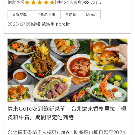
為主題，讓高級食材成為日常餐桌上的Daily Food是我
網友評分
(共424人參與)
7,365
們的使命，台北首站進駐BELLAVITA寶麗廣塲。身為時
#新菜單
#新品上市
#便當
More
髦餐廳超市的先驅，料理以「新鮮」為重要核心，堅持
2023/12/26
|
編輯 凱洛琳 Karolin
嚴選國內外的頂級食材，台北信義店以「日常食物計畫
DAILY FOOD PROJECT」為概念打造一系列全新餐點，
主打「急救便當系列」
遠東Cafe吃到飽新菜單！台北遠東香格里拉「極
炙和牛賞」期間限定吃到飽
台北遠東香格里拉遠東Café自助餐廳自即日起至2024