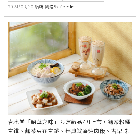
質極佳，經百分之百純釀後，豆香濃郁，口感甘醇，是
2024/03/30
|
編輯 凱洛琳 Karolin
提味、增香的最佳首選。此外，王牌主打「水晶鮮蝦
餃」，經過主廚嘗試20多次不同的餡皮比例，最終得出
蝦餃的完美比例，用最薄的餃皮，包裹最飽滿的內餡：
薄透的餃
春水堂「韶華之味」限定新品4/1上市，麵茶粉粿
拿鐵、麵茶豆花拿鐵、經典魷香燒肉飯、古早味