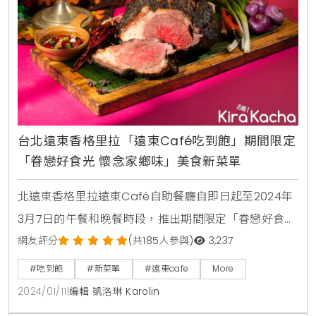
台北遠東香格里拉「遠東Café吃到飽」期間限定
「眷戀好食光 懷念家鄉味」美食新菜單
北遠東香格里拉遠東Café自助餐廳自即日起至2024年
3月7日的午餐和晚餐時段，推出期間限定「眷戀好食光
懷念家鄉味」美食活動，將遠東Café打造懷舊復古
網友評分
(共185人參與)
3,237
風，並在中式料理、鐵板、麵點餐檯、甜點等區由廚藝
#吃到飽
#新菜單
#遠東cafe
More
團隊精選經典中華佳餚，例如剁椒魚、陝西水盆羊肉、
2024/01/11
|
編輯 凱洛琳 Karolin
和牛合菜戴帽等傳統風味，深受喜愛的爐烤澳洲和牛創