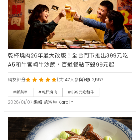
乾杯燒肉26年最大改版！全台門市推出399元吃
A5和牛宮崎牛沙朗，百道餐點下殺99元起
網友評分
(共147人參與)
2,557
#新菜單
#乾杯燒肉
#399元吃和牛
2026/01/07
|
編輯 凱洛琳 Karolin