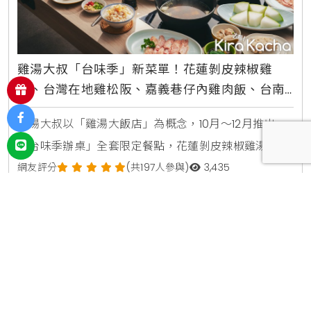
雞湯大叔「台味季」新菜單！花蓮剝皮辣椒雞
湯、台灣在地雞松阪、嘉義巷仔內雞肉飯、台南
府城蔥肉捲、台北大稻埕芋粿巧
雞湯大叔以「雞湯大飯店」為概念，10月～12月推出
「台味季辦桌」全套限定餐點，花蓮剝皮辣椒雞湯、台
灣在地雞松阪、嘉義巷仔內雞肉飯、台南府城蔥肉捲、
網友評分
(共197人參與)
3,435
台北大稻埕芋粿巧，集結台灣各地在地風味與食材，要
#新菜單
#鍋物
#火鍋
More
讓湯控、火鍋控在雞湯大叔的餐桌上，用味蕾環島、一
2023/10/06
|
編輯 凱洛琳 Karolin
站品嚐所有經典台味。其中「剝皮辣椒雞湯」是過去雞
湯大叔季節限定湯品中，最多好評、最多湯控敲碗回歸
的人氣口味之一；本次藉由台味季升級突破、給湯控一
層又一層的驚喜