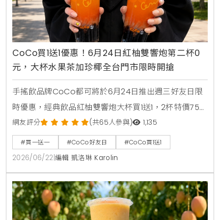
CoCo買1送1優惠！6月24日紅柚雙響炮第二杯0
元，大杯水果茶加珍椰全台門市限時開搶
手搖飲品牌CoCo都可將於6月24日推出週三好友日限
時優惠，經典飲品紅柚雙響炮大杯買1送1，2杯特價75
元。消費者透過官方LINE帳號領取優惠券，即可在線上
網友評分
(共65人參與)
1,135
點餐平台享有第二杯0元優惠，每人限領2張。
#買一送一
#CoCo好友日
#CoCo買1送1
2026/06/22
|
編輯 凱洛琳 Karolin