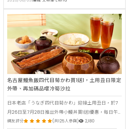
2026/08/03
|
編輯 艾琳娜 Elena
名古屋鰻魚飯四代目菊かわ買1送1，土用丑日限定
外帶、再加碼品嚐冷筍沙拉
日本老店「うなぎ四代目菊かわ」迎接土用丑日，於7
月26日至7月28日推出外帶小鰻丼買1送1優惠，每日午
晚餐各限量15組。即日起至8月31日同步開賣「夏鰻雙
網友評分
(共125人參與)
2,180