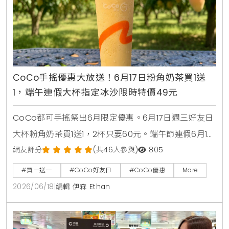
CoCo手搖優惠大放送！6月17日粉角奶茶買1送
1，端午連假大杯指定冰沙限時特價49元
CoCo都可手搖祭出6月限定優惠。6月17日週三好友日
大杯粉角奶茶買1送1，2杯只要60元。端午節連假6月19
日至6月21日加碼消暑活動，大杯芒果冰沙、雪沙椰椰
網友評分
(共46人參與)
805
咖啡、雪沙椰椰冬瓜3款指定特調冰沙限時特價49元。
#買一送一
#CoCo好友日
#CoCo優惠
More
2026/06/18
|
編輯 伊森 Ethan