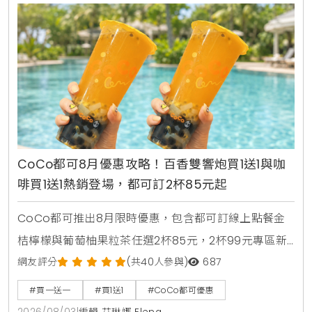
CoCo都可8月優惠攻略！百香雙響炮買1送1與咖
啡買1送1熱銷登場，都可訂2杯85元起
CoCo都可推出8月限時優惠，包含都可訂線上點餐金
桔檸檬與葡萄柚果粒茶任選2杯85元，2杯99元專區新
上架粉角檸檬冬瓜，每週一二指定咖啡買1送1，8月5日
網友評分
(共40人參與)
687
週三好友日更祭出百香雙響炮買1送1優惠。
#買一送一
#買1送1
#CoCo都可優惠