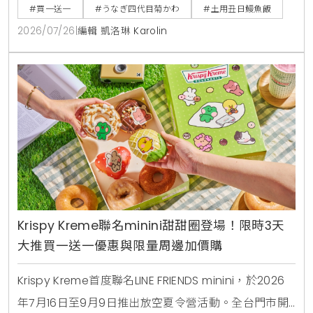
饗宴」特價2450元與全新單品冷筍沙拉，提供最道地
#買一送一
#うなぎ四代目菊かわ
#土用丑日鰻魚飯
的日本夏日食補饗宴。
2026/07/26
|
編輯 凱洛琳 Karolin
Krispy Kreme聯名minini甜甜圈登場！限時3天
大推買一送一優惠與限量周邊加價購
Krispy Kreme首度聯名LINE FRIENDS minini，於2026
年7月16日至9月9日推出放空夏令營活動。全台門市開