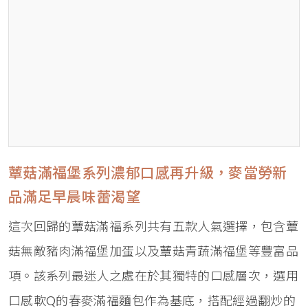
蕈菇滿福堡系列濃郁口感再升級，麥當勞新
品滿足早晨味蕾渴望
這次回歸的蕈菇滿福系列共有五款人氣選擇，包含蕈
菇無敵豬肉滿福堡加蛋以及蕈菇青蔬滿福堡等豐富品
項。該系列最迷人之處在於其獨特的口感層次，選用
口感軟Q的春麥滿福麵包作為基底，搭配經過翻炒的