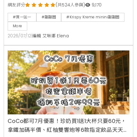
賣4款角色甜甜圈，包含草莓甜心、玉米拿鐵、焦糖牛
網友評分
(共524人參與)
9,170
奶與柑橘可可，並同步推出加價購貼紙包、迷你提袋與
#買一送一
#甜甜圈
#Krispy Kreme minini甜甜圈
盲盒公仔。7月16日至7月18日期間更祭出LINE好友憑券
More
買minini禮盒送原味糖霜甜甜圈盒的買一送一限時優
2026/07/12
|
編輯 艾琳娜 Elena
惠。
CoCo都可7月優惠！珍奶買1送1大杯只要60元，
拿鐵加碼半價、紅柚雙響炮等6款指定飲品天天2