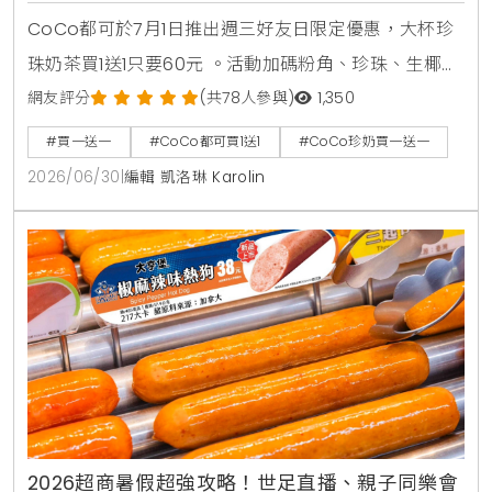
杯99元
CoCo都可於7月1日推出週三好友日限定優惠，大杯珍
珠奶茶買1送1只要60元 。活動加碼粉角、珍珠、生椰職
人拿鐵同價位買1送1 。同步推出暑來寶2杯99元好康，
網友評分
(共78人參與)
1,350
新增紅柚雙響炮與紅柚香檸美式等6款指定飲品任選 。
#買一送一
#CoCo都可買1送1
#CoCo珍奶買一送一
2026/06/30
|
編輯 凱洛琳 Karolin
2026超商暑假超強攻略！世足直播、親子同樂會