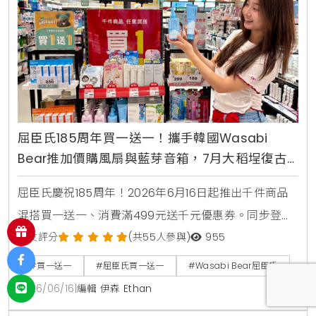
屈臣氏185周年買一送一！攜手韓國Wasabi
Bear推加價購風扇與藍芽音箱，7月大稻埕復古
快閃店盛大開幕
屈臣氏慶祝185周年！2026年6月16日起推出千件商品
混搭買一送一、消費滿499元送千元優惠券。同步登場
的還有韓國Wasabi Bear第二彈聯名加價購，包含小提
網友評分
(共55人參與)
955
袋、製冷風扇與藍芽音箱，消費滿1850元再送獨家185
#買一送一
#屈臣氏買一送一
#Wasabi Bear屈臣氏
周年紀念熊。7月9日更將於台北大稻埕開設復古主題快
2026/06/16
|
編輯 伊森 Ethan
閃店，重現經典時代場景。