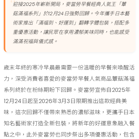
迎接2025年嶄新開局，麥當勞早餐經典人氣王「蕈
菇滿福系列」於12月24日強勢回歸。今年攜手日本藝
術家推出「滿福到、好運到」翻轉字體包裝，搭配多
重優惠活動，讓民眾在享用濃郁美味同時，也能感受
滿滿祝福與儀式感。
歲末年終的寒冷早晨最需要一份溫暖的早餐來喚醒活
力，深受消費者喜愛的麥當勞早餐人氣商品蕈菇滿福
系列終於在粉絲期盼下回歸。麥當勞宣佈自2025年
12月24日起至2026年3月3日限期推出這款經典美
味，這次回歸不僅帶來熟悉的濃郁滋味，更攜手日本
知名藝術家打造全新包裝，將新年的好運意象融入餐
點之中，此外麥當勞也同步祭出多項優惠活動，包含