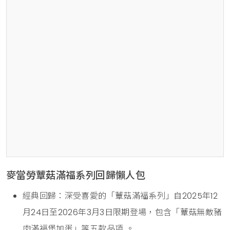
麥當勞蕈菇滿福系列回歸懶人包
經典回歸：深受喜愛的「蕈菇滿福系列」自2025年12
月24日至2026年3月3日限期登場，包含「蕈菇無敵豬
肉滿福堡加蛋」等五款品項 。