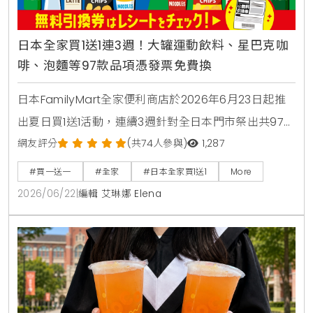
日本全家買1送1連3週！大罐運動飲料、星巴克咖
啡、泡麵等97款品項憑發票免費換
日本FamilyMart全家便利商店於2026年6月23日起推
出夏日買1送1活動，連續3週針對全日本門市祭出共97款
人氣商品，包含星巴克咖啡、大容量運動飲料、日清杯
網友評分
(共74人參與)
1,287
麵及熱銷巧克力零食，消費者購買指定商品即可於隔週
#買一送一
#全家
#日本全家買1送1
More
憑發票免費兌換，是近期台灣讀者前往日本旅遊、自由
2026/06/22
|
編輯 艾琳娜 Elena
行時不可錯過的超商省錢必看攻略。