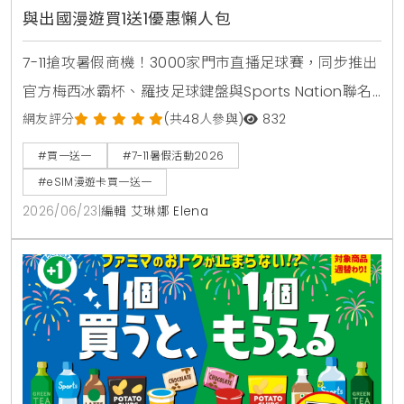
與出國漫遊買1送1優惠懶人包
7-11搶攻暑假商機！3000家門市直播足球賽，同步推出
官方梅西冰霸杯、羅技足球鍵盤與Sports Nation聯名
椒麻熱狗。針對親子家庭推出2000場暑期好鄰居同樂
網友評分
(共48人參與)
832
會，免費下載環保手掌繪本。出國旅遊可就近購買eSIM
#買一送一
#7-11暑假活動2026
漫遊網卡享買1送1。
#eSIM漫遊卡買一送一
2026/06/23
|
編輯 艾琳娜 Elena