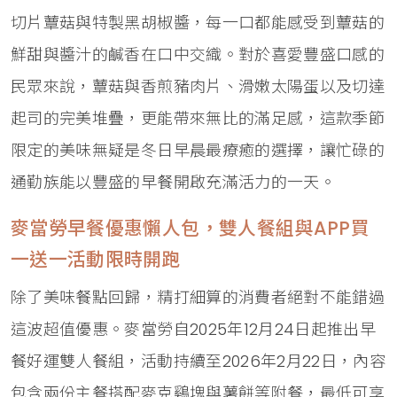
切片蕈菇與特製黑胡椒醬，每一口都能感受到蕈菇的
鮮甜與醬汁的鹹香在口中交織。對於喜愛豐盛口感的
民眾來說，蕈菇與香煎豬肉片、滑嫩太陽蛋以及切達
起司的完美堆疊，更能帶來無比的滿足感，這款季節
限定的美味無疑是冬日早晨最療癒的選擇，讓忙碌的
通勤族能以豐盛的早餐開啟充滿活力的一天。
麥當勞早餐優惠懶人包，雙人餐組與APP買
一送一活動限時開跑
除了美味餐點回歸，精打細算的消費者絕對不能錯過
這波超值優惠。麥當勞自2025年12月24日起推出早
餐好運雙人餐組，活動持續至2026年2月22日，內容
包含兩份主餐搭配麥克鷄塊與薯餅等附餐，最低可享