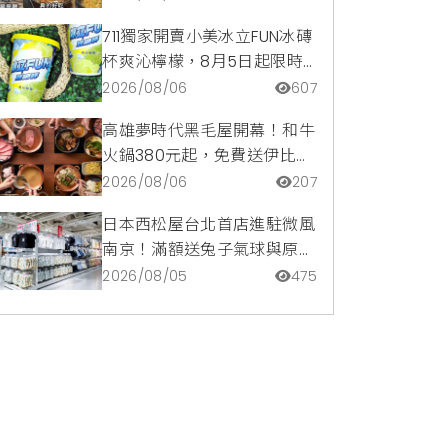
疙瘩平價攻略
711獨家開賣小美冰立FUN冰磚
杯爽沁檸檬，8月5日起限時
嚐鮮價39元特調咖啡氣泡水
2026/08/06
607
超讚
高雄夢時代黑毛屋開幕！和牛
火鍋380元起，免費送伊比利
豬再享青森蘋果冰淇淋加購
2026/08/06
207
價。
日本西松屋台北首店進駐微風
南京！滿額送兔子氣球與原創
托特包，指定夏裝享8折優惠
2026/08/05
475