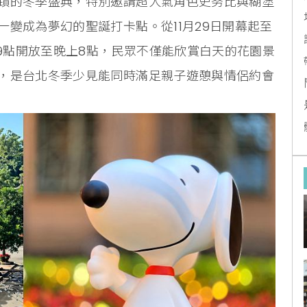
蹟的冬季盛典，特別邀請超人氣角色史努比與糊塗
變成為夢幻的聖誕打卡點。從11月29日開幕起至
上9點開放至晚上8點，民眾不僅能欣賞白天的花園景
，是台北冬季少見能同時滿足親子遊憩與情侶約會