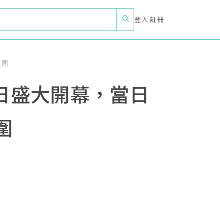
登入
|
註冊
氛圍
9日盛大開幕，當日
圍