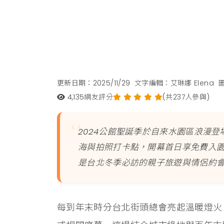
更新日期：2025/11/29
文字編輯：艾琳娜 Elena
4,135
網友評分
(共237人參與)
2024公館聖誕季於自來水園區浪漫登
海與拍照打卡點，開幕首日享免費入
是台北冬季必訪的親子旅遊與情侶約
每到年末時分台北街頭總會亮起溫暖燈火