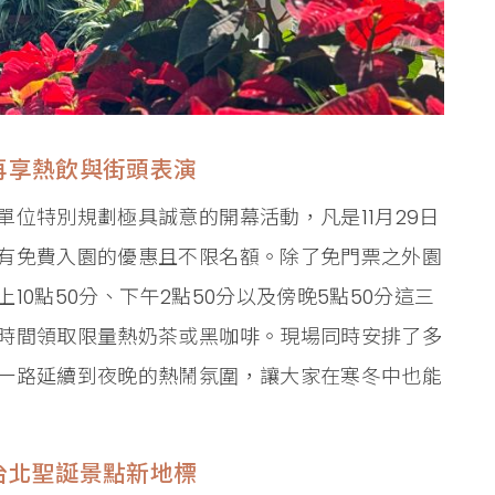
再享熱飲與街頭表演
位特別規劃極具誠意的開幕活動，凡是11月29日
有免費入園的優惠且不限名額。除了免門票之外園
0點50分、下午2點50分以及傍晚5點50分這三
時間領取限量熱奶茶或黑咖啡。現場同時安排了多
一路延續到夜晚的熱鬧氛圍，讓大家在寒冬中也能
台北聖誕景點新地標