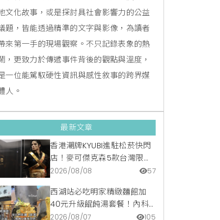
地文化故事，或是探討具社會影響力的公益
議題，皆能透過精準的文字與影像，為讀者
帶來第一手的現場觀察。不只記錄表象的熱
鬧，更致力於傳遞事件背後的觀點與溫度，
是一位能駕馭硬性資訊與感性敘事的跨界媒
體人。
最新文章
香港潮牌KYUBI進駐松菸快閃
店！麥可傑克森5款台灣限定
商品與1:1雕像震撼登場
2026/08/08
57
西湖站必吃明家精緻麵館加
40元升級餛飩湯套餐！內科
隱藏版爆汁臭豆腐麵與牛肉麵
2026/08/07
105