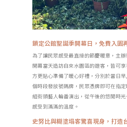
鎖定公館聖誕季開幕日，免費入園
為了讓民眾感受最直接的節慶暖意，主辦單
開幕當天造訪自來水園區的遊客，皆可享
方更貼心準備了暖心好禮，分別於當日早上1
個時段發放號碼牌，民眾憑牌即可在指定
組街頭藝人輪番演出，從午後的悠閒時光
感受到滿滿的溫度。
史努比與糊塗塌客驚喜現身，打造