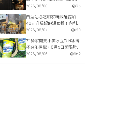
商品與1:1雕像震撼登場
2026/08/08
95
西湖站必吃明家精緻麵館加
40元升級餛飩湯套餐！內科
隱藏版爆汁臭豆腐麵與牛肉麵
2026/08/07
120
疙瘩平價攻略
711獨家開賣小美冰立FUN冰磚
杯爽沁檸檬，8月5日起限時
嚐鮮價39元特調咖啡氣泡水
2026/08/06
652
超讚