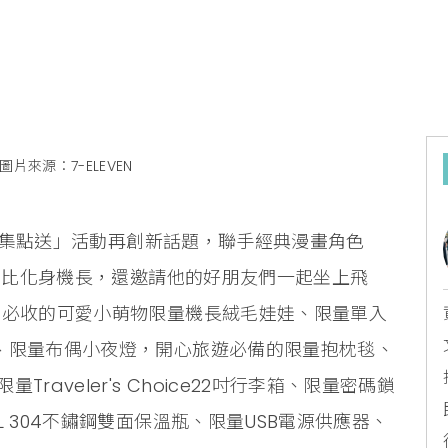
圖片來源：7-ELEVEN
精品集點送」活動再創新話題，聯手經典漫畫角色
史努比化身機長，還邀請他的好朋友們一起坐上飛
絲必收的可愛小萌物限量機長絨毛娃娃、限量單入
、限量布偶小夜燈，開心旅遊必備的限量抱枕毯、
aveler's Choice22吋行李箱、限量密碼鎖
 304不鏽鋼雙面保溫瓶、限量USB電源供應器、