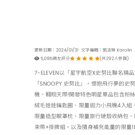
更新日期：2024/01/31
文字編輯：凱洛琳 Karolin
5,085
網友評分
(共292人參與)
7-ELEVEN以「星宇航空X史努比聯名
「SNOOPY 史努比」，懷抱飛行夢的
機、翱翔天際!開發特色明星單品包含粉
絨毛娃娃鑰匙圈、限量迴力小飛機4入組
限量造型眼罩枕、限量旅行硬殼收納包、限量Tr
束帶+掛牌組，以及隨身補充能量的限量1L