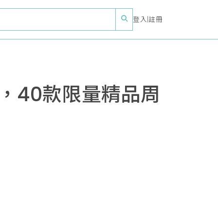
登入
|
註冊
名，40款限量精品周