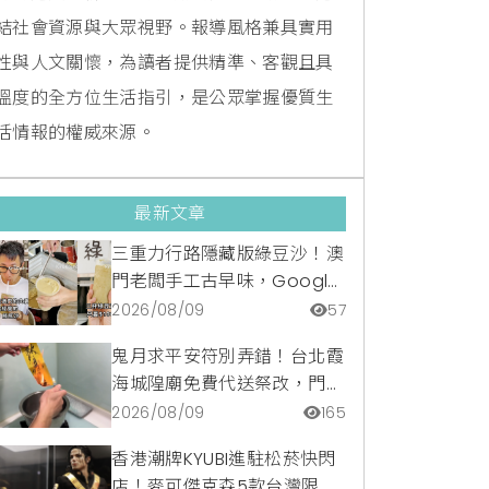
結社會資源與大眾視野。報導風格兼具實用
性與人文關懷，為讀者提供精準、客觀且具
溫度的全方位生活指引，是公眾掌握優質生
活情報的權威來源。
最新文章
三重力行路隱藏版綠豆沙！澳
門老闆手工古早味，Google
滿分5顆星銅板美食
2026/08/09
57
鬼月求平安符別弄錯！台北霞
海城隍廟免費代送祭改，門市
請領開光符令與平安符貼紙優
2026/08/09
165
惠一次看
香港潮牌KYUBI進駐松菸快閃
店！麥可傑克森5款台灣限定