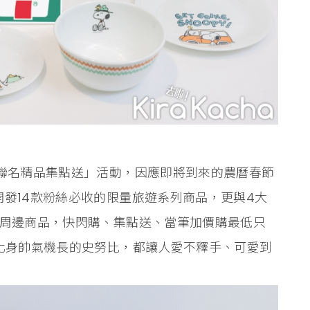
比聯名精品集點送」活動，因應即將到來的農曆春節
發14款粉絲必收的限量旅遊系列商品，更與4大
列周邊商品，快閃購、集點送、當筆加價購最低只
是化身帥氣機長的史努比，都讓人愛不釋手、可愛到