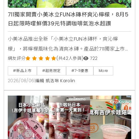
711獨家開賣小美冰立FUN冰磚杯爽沁檸檬，8月5
日起限時嚐鮮價39元特調咖啡氣泡水超讚
小美冰品推出全新「小美冰立FUN冰磚杯，爽沁檸
檬」，將檸檬風味化為清爽冰磚。產品於711獨家上市，
2026年8月5日至9月1日享嚐鮮價39元。顆粒狀冰磚可
網友評分
(共42人參與)
722
直接食用，也能加入氣泡水或咖啡混搭出夏日特調飲
#新品上市
#超商限定
#7-11優惠
More
品。
2026/08/06
|
編輯 凱洛琳 Karolin