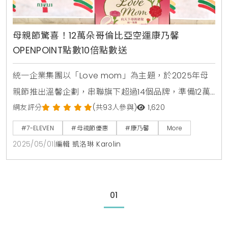
母親節驚喜！12萬朵哥倫比亞空運康乃馨
OPENPOINT點數10倍點數送
統一企業集團以「Love mom」為主題，於2025年母
親節推出溫馨企劃，串聯旗下超過14個品牌，準備12萬
朵哥倫比亞空運康乃馨，透過全台近萬個實體通路，將
網友評分
(共93人參與)
1,620
愛與感謝傳遞給每位母親。這項活動不僅延續去年10萬
#7-ELEVEN
#母親節優惠
#康乃馨
More
朵康乃馨完售的熱潮，更結合創意包裝與多重優惠，邀
2025/05/01
|
編輯 凱洛琳 Karolin
請消費者用一朵花、一句話，讓媽媽的笑容如花般綻
放。從5月5日起，7-ELEVEN、康是美、統一時代百貨
等通路將陸續展開活動，打造一場充滿溫暖的母親
01