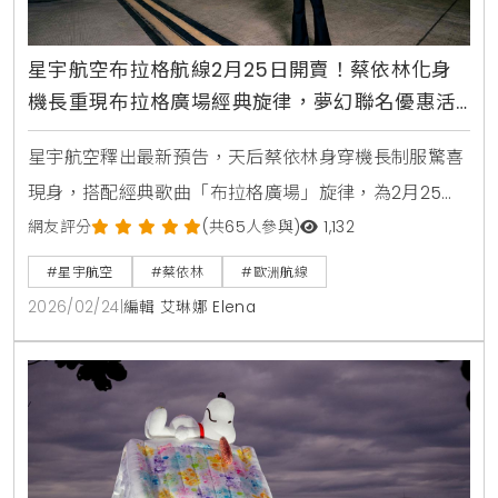
星宇航空布拉格航線2月25日開賣！蔡依林化身
機長重現布拉格廣場經典旋律，夢幻聯名優惠活
動即將揭曉
星宇航空釋出最新預告，天后蔡依林身穿機長制服驚喜
現身，搭配經典歌曲「布拉格廣場」旋律，為2月25日
開賣的布拉格歐洲新航線暖身，引爆夢幻聯名熱議。
網友評分
(共65人參與)
1,132
#星宇航空
#蔡依林
#歐洲航線
2026/02/24
|
編輯 艾琳娜 Elena