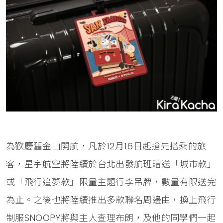
為歡慶舊金山開航，凡於12月16日起搶先搭乘的旅
客，星宇航空將陸續於台北出發航班贈送「城市款」
或「飛行追夢款」限量主題行李吊牌，數量有限送完
為止。之後也將陸續推出多款聯名周邊由，換上飛行
制服SNOOPY將與主人查理布朗，及他的同學們一起