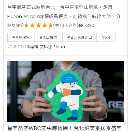
星宇航空正式啟航台北、台中直飛釜山航線。邀請
Fubon Angels韓籍成員珉貞、晧禎擔任航線大使，分
享廣安里、白淺灘文化村等私房景點與在地美食。立即
網友評分
(共76人參與)
1,320
參加《打包行李・出發釜山》互動活動，即有機會抽中
#星宇航空
#釜山機票
#台北直飛釜山
More
釜山來回機票 。
2026/03/11
|
編輯 艾琳娜 Elena
星宇航空WBC空中應援團！台北飛東京送京盛宇