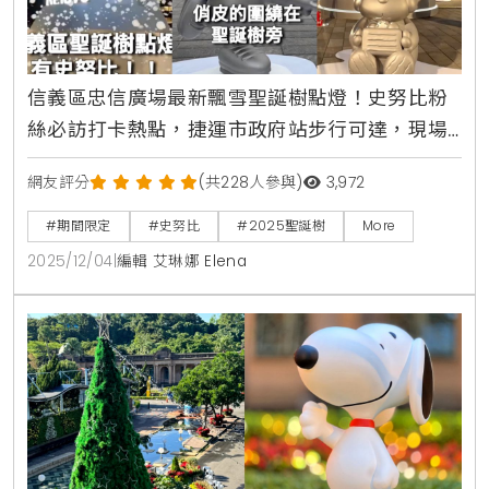
信義區忠信廣場最新飄雪聖誕樹點燈！史努比粉
絲必訪打卡熱點，捷運市政府站步行可達，現場
拍照打卡再送耶誕美肌禮
網友評分
(共228人參與)
3,972
#期間限定
#史努比
#2025聖誕樹
More
2025/12/04
|
編輯 艾琳娜 Elena