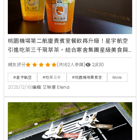
桃園機場第二航廈貴賓室餐飲再升級！星宇航空
引進吃茶三千現萃茶，結合寒舍集團星級美食與
人氣甜點，打造極致候機時光
網友評分
(共162人參與)
2,830
#星宇航空
#吃茶三千
#桃園機場貴賓室
More
2025/12/18
|
編輯 艾琳娜 Elena