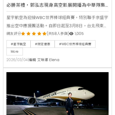
必勝茶禮，郭泓志現身高空影展開播為中華隊集
氣
星宇航空為迎接WBC世界棒球經典賽，特別聯手京盛宇
推出空中應援團活動。自即日起至3月8日，台北飛東京
航線旅客可獲限定茶禮，機上更同步推出棒球主題影展
網友評分
(共58人參與)
1,005
與郭泓志應援影片，邀請乘客一同在萬米高空為中華隊
#星宇航空
#限定優惠
#WBC世界棒球經典賽
集氣。
More
2026/03/04
|
編輯 艾琳娜 Elena