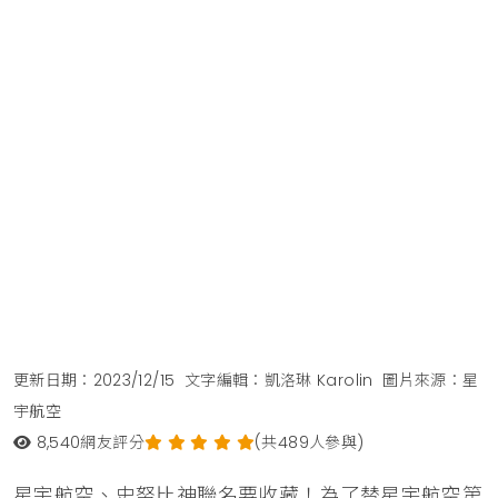
更新日期：2023/12/15
文字編輯：凱洛琳 Karolin
圖片來源：星
宇航空
8,540
網友評分
(共489人參與)
星宇航空、史努比神聯名要收藏！為了替星宇航空第