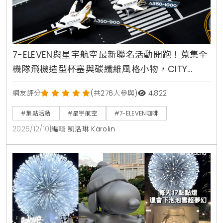
7-ELEVEN與星宇航空最新聯名活動開跑！蒐集全
機隊飛機造型杯塞與碳纖維風格小物，CITY
PRIMA集點加價購登場，消費滿額抽鳳凰城來回
網友評分
(共276人參與)
4,822
機票
#集點活動
#星宇航空
#7-ELEVEN咖啡
2025/12/10
|
編輯 凱洛琳 Karolin