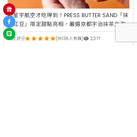
搭星宇航空才吃得到！PRESS BUTTER SAND「抹
茶紅豆」限定甜點亮相，嚴選京都宇治抹茶北海
道紅豆，東京大阪返台航線獨家供應
網友評分
(共136人參與)
2,377
#甜點
#星宇航空
#機上餐
More
2025/10/31
|
編輯 艾琳娜 Elena
作者簡介
凱洛琳 Karolin
資深生活線編輯，專注於全台餐飲消費、藝文展覽及
社會公益議題的深度報導。 致力於挖掘具備市場競爭