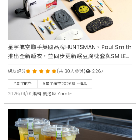
星宇航空聯手英國品牌HUNTSMAN、Paul Smith
推出全新睡衣，並同步更新眠豆腐枕套與SMILEY
過夜包，定義奢華飛行
網友評分
(共130人參與)
2,267
#星宇航空
#星宇航空2026機上備品
2026/01/01
|
編輯 凱洛琳 Karolin