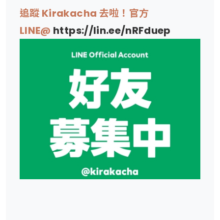
追蹤 Kirakacha 去啦！官方
LINE@
https://lin.ee/nRFduep