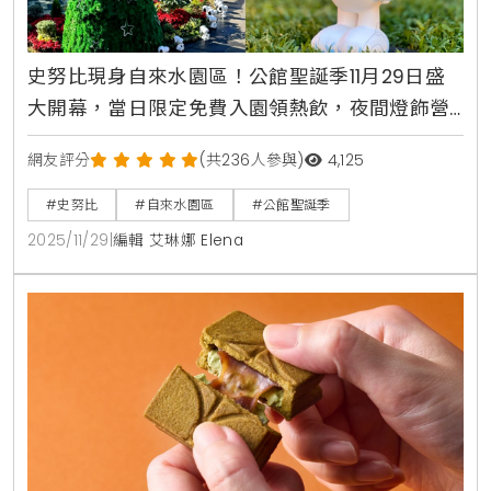
史努比現身自來水園區！公館聖誕季11月29日盛
大開幕，當日限定免費入園領熱飲，夜間燈飾營
造浪漫氛圍
網友評分
(共236人參與)
4,125
#史努比
#自來水園區
#公館聖誕季
2025/11/29
|
編輯 艾琳娜 Elena