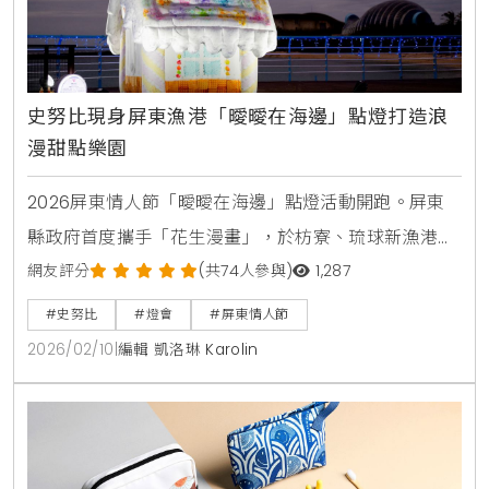
史努比現身屏東漁港「曖曖在海邊」點燈打造浪
漫甜點樂園
2026屏東情人節「曖曖在海邊」點燈活動開跑。屏東
縣政府首度攜手「花生漫畫」，於枋寮、琉球新漁港、
林邊等七座漁港展出史努比與巨大甜甜圈藝術裝置。展
網友評分
(共74人參與)
1,287
期自2月14日至3月14日，現場設有療癒打卡點、抽獎活
#史努比
#燈會
#屏東情人節
動與白色情人節演唱會，是春季屏東旅遊不可錯過的浪
2026/02/10
|
編輯 凱洛琳 Karolin
漫行程。