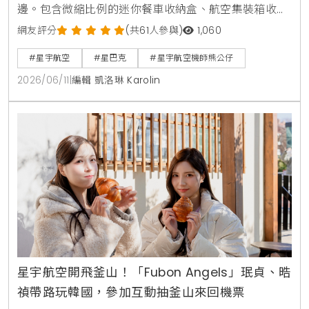
邊。包含微縮比例的迷你餐車收納盒、航空集裝箱收納
套與安全帶扣折疊收納袋。台北限定門市更首賣黑登機
網友評分
(共61人參與)
1,060
證馬克杯，杯身印有西雅圖創始店與台灣星巴克生日等
#星宇航空
#星巴克
#星宇航空機師熊公仔
彩蛋。7月將加碼推出隱藏版機師熊公仔。
2026/06/11
|
編輯 凱洛琳 Karolin
星宇航空開飛釜山！「Fubon Angels」珉貞、晧
禎帶路玩韓國，參加互動抽釜山來回機票