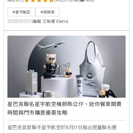
部交機，並將飛機駕駛回台。機身採用特殊雲母塗料呈
網友評分
(共25人參與)
430
現液態金屬質感，機腹更巧妙融入機械鯊魚設計。1比
#星宇航空
#張國煒
200限量飛機模型於7月5日起在星宇小舖開賣。
2026/07/07
|
編輯 艾琳娜 Elena
星巴克聯名星宇航空機師熊公仔、迷你餐車開賣
時間與門市購買優惠攻略
星巴克首度聯手星宇航空於6月17日推出限量聯名週