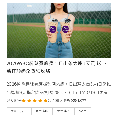
2026WBC棒球賽應援！日出茶太連8天買1送1、
萬杯珍奶免費領攻略
2026國際棒球賽應援熱潮來襲，日出茶太自3月1日起推
出連續8天指定飲品買1送1優惠，3月5日至3月8日更有
萬杯太極3號免費領取活動，民眾只需於社群留言應援
網友評分
(共108人參與)
1,877
即可參加，快來掌握詳細優惠攻略，一起為台灣英雄加
#買一送一
#手搖飲
#手搖杯
More
油 。