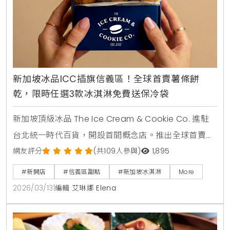
新加坡冰品ICC插旗信義區！全球首賣薯條餅
乾，限時任選3款冰淇淋免費送保冷袋
新加坡頂級冰品 The Ice Cream & Cookie Co. 進駐
台北統一時代百貨，開設首間概念店。推出全球首賣
「薯條餅乾」與288種客製化「冰淇淋餅乾三明治」，
網友評分
(共109人參與)
1,895
主打減糖40%與天然食材，吸引男神錦榮站台推薦，成
#新開店
#信義區甜點
#新加坡冰淇淋
More
為信義區甜點新選擇。
2026/03/13
|
編輯 艾琳娜 Elena