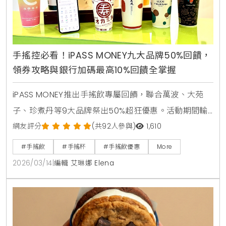
手搖控必看！iPASS MONEY九大品牌50%回饋，
領券攻略與銀行加碼最高10%回饋全掌握
iPASS MONEY推出手搖飲專屬回饋，聯合萬波、大苑
子、珍煮丹等9大品牌祭出50%超狂優惠。活動期間輸
入指定代碼即可領取優惠券，單筆滿50元即贈25元儲
網友評分
(共92人參與)
1,610
值金，綁定信用卡最高再享10%回饋。
#手搖飲
#手搖杯
#手搖飲優惠
More
2026/03/14
|
編輯 艾琳娜 Elena