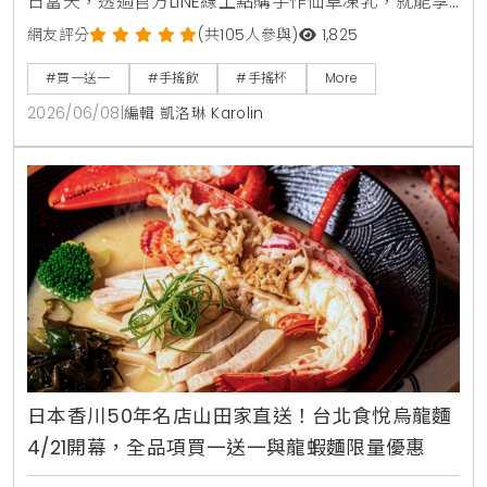
日當天，透過官方LINE線上點購手作仙草凍乳，就能享
有第2杯0元買1送1優惠。另外整個6月份，foodpanda
網友評分
(共105人參與)
1,825
外送平台也同步推出茉香凍奶綠、芒果綠茶、四季珍椰
#買一送一
#手搖飲
#手搖杯
More
青、粉角生椰拿鐵等4大品項買1送1，讓大家在炎熱夏天
2026/06/08
|
編輯 凱洛琳 Karolin
不用出門也能省錢消暑。
日本香川50年名店山田家直送！台北食悅烏龍麵
4/21開幕，全品項買一送一與龍蝦麵限量優惠