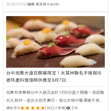
自助沙拉吧，路易莎咖啡無限續。商業午餐240元起，
2026/07/20
|
編輯 凱洛琳 Karolin
更提供現烤披薩，各式烤串與超過100款世界微醺飲
品，是台中西屯朋友聚會，看球賽放鬆的寶藏餐廳。
台中旭集大遠百開幕限定！米其林聯名手捲與15
道特產料理限時供應至9月7日
旭集和食集錦台中大遠百店於7月9日盛大開幕。首度聯
名米其林一星吉兆割烹壽司，推出本鮪中腹澤庵手捲與
蟹肉海膽空氣春捲。同步引進日本蜜柑鰤魚與NISSEI霜
網友評分
(共22人參與)
375