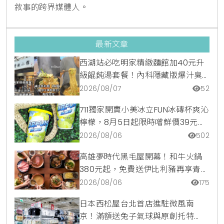
敘事的跨界媒體人。
最新文章
西湖站必吃明家精緻麵館加40元升
級餛飩湯套餐！內科隱藏版爆汁臭
豆腐麵與牛肉麵疙瘩平價攻略
2026/08/07
52
711獨家開賣小美冰立FUN冰磚杯爽沁
檸檬，8月5日起限時嚐鮮價39元特
調咖啡氣泡水超讚
2026/08/06
502
高雄夢時代黑毛屋開幕！和牛火鍋
380元起，免費送伊比利豬再享青森
蘋果冰淇淋加購價。
2026/08/06
175
日本西松屋台北首店進駐微風南
京！滿額送兔子氣球與原創托特