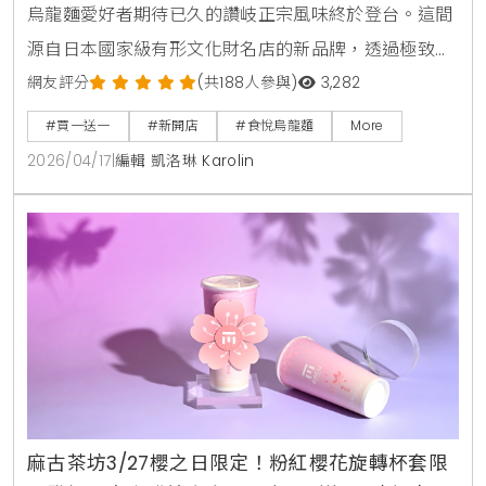
烏龍麵愛好者期待已久的讚岐正宗風味終於登台。這間
源自日本國家級有形文化財名店的新品牌，透過極致的
職人工藝與五星級大廚指導的湯頭，試圖定義台灣烏龍
網友評分
(共188人參與)
3,282
麵的新高度。對此，KiraKacha去啦！創辦人梁翔渝表
#買一送一
#新開店
#食悅烏龍麵
More
示，食悅引進的山田家製麵技術，在麵體彈性與湯頭層
2026/04/17
|
編輯 凱洛琳 Karolin
次上確實展現了日本職人對細節的堅持，是近期市場上
極具權威性的指標。
麻古茶坊3/27櫻之日限定！粉紅櫻花旋轉杯套限