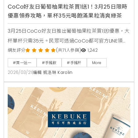
CoCo好友日葡萄柚果粒茶買1送1！3月25日限時
優惠領券攻略，單杯35元喝飽滿果粒清爽綠茶
3月25日CoCo好友日推出葡萄柚果粒茶買1送1優惠，大
杯單杯只需35元。民眾可透過CoCo都可官方LINE領取
優惠券，享受紅葡萄柚果粒與綠茶結合的清爽滋味。
網友評分
(共71人參與)
1,242
#買一送一
#手搖飲
#手搖杯
More
2026/03/21
|
編輯 凱洛琳 Karolin