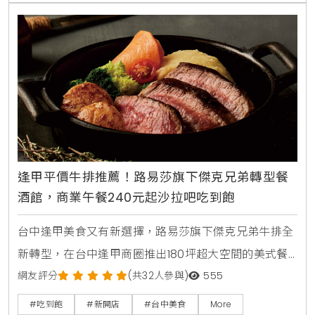
逢甲平價牛排推薦！路易莎旗下傑克兄弟轉型餐
酒館，商業午餐240元起沙拉吧吃到飽
台中逢甲美食又有新選擇，路易莎旗下傑克兄弟牛排全
新轉型，在台中逢甲商圈推出180坪超大空間的美式餐
酒館新店型。主打從早午餐，商業午餐到深夜餐酒全時
網友評分
(共32人參與)
555
段供應，平日點早午餐加49元，晚上週末加99元即享
#吃到飽
#新開店
#台中美食
More