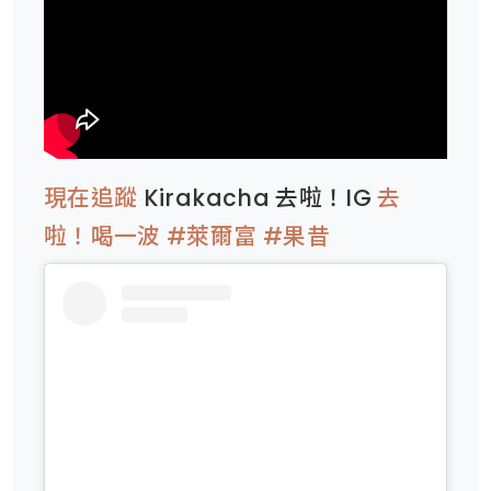
現在追蹤
Kirakacha 去啦！IG
去
啦！喝一波 #萊爾富 #果昔