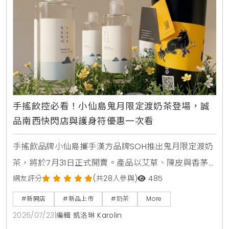
手搖飲控必看！小仙島鬼月限定渡奶茶登場，誠
品南西快閃店與護身符優惠一次看
手搖飲品牌小仙島攜手漢方品牌SOH推出鬼月限定渡奶
茶，將於7月31日正式開賣。產品以艾草、陳皮與香茅
等草本食材入茶，帶給讀者清爽去悶的全新風味。同步
網友評分
(共28人參與)
485
登場的還有誠品生活台北南西店快閃店，以及與
#新開店
#新品上市
#奶茶
More
Allumer Dessert合作的中秋甜點禮盒，提供豐富的生
2026/07/23
|
編輯 凱洛琳 Karolin
活體驗與門市優惠。