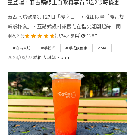
量登場，麻古購線上自取再享買5送2限時優惠
麻古茶坊歡慶3月27日「櫻之日」，推出限量「櫻花旋
轉紙杯套」，互動式設計讓櫻花在指尖翩翩起舞。同步
祭出三月限時優惠，透過「麻古購」自取可享買5送1、
網友評分
(共74人參與)
1,287
買10送2，滿額再贈20元優惠券，愛好粉紅氛圍與手搖
#麻古茶坊
#手搖杯
#手搖飲優惠
More
飲的消費者千萬別錯過。
2026/03/27
|
編輯 艾琳娜 Elena