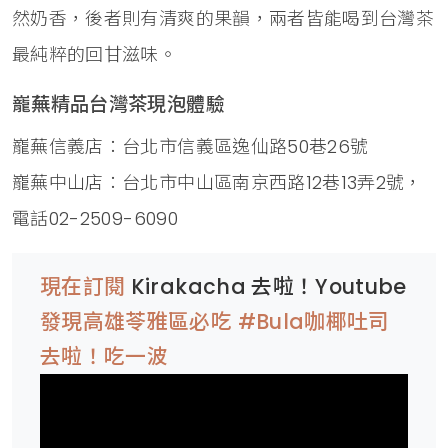
然奶香，後者則有清爽的果韻，兩者皆能喝到台灣茶
最純粹的回甘滋味。
巃蕪精品台灣茶現泡體驗
巃蕪信義店：台北市信義區逸仙路50巷26號
巃蕪中山店：台北市中山區南京西路12巷13弄2號，
電話02-2509-6090
現在訂閱
Kirakacha 去啦！Youtube
發現高雄苓雅區必吃 #Bula咖椰吐司
去啦！吃一波