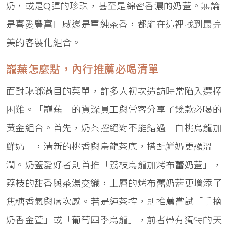
奶，或是Q彈的珍珠，甚至是綿密香濃的奶蓋。無論
是喜愛豐富口感還是單純茶香，都能在這裡找到最完
美的客製化組合。
巃蕪怎麼點，內行推薦必喝清單
面對琳瑯滿目的菜單，許多人初次造訪時常陷入選擇
困難。「巃蕪」的資深員工與常客分享了幾款必喝的
黃金組合。首先，奶茶控絕對不能錯過「白桃烏龍加
鮮奶」，清新的桃香與烏龍茶底，搭配鮮奶更顯溫
潤。奶蓋愛好者則首推「荔枝烏龍加烤布蕾奶蓋」，
荔枝的甜香與茶湯交織，上層的烤布蕾奶蓋更增添了
焦糖香氣與層次感。若是純茶控，則推薦嘗試「手摘
奶香金萱」或「葡萄四季烏龍」，前者帶有獨特的天