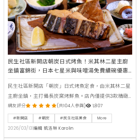
民生社區新開店朝炭日式烤魚！米其林二星主廚
坐鎮富錦街，日本七星米與味噌湯免費續碗優惠
中
民生社區新開店「朝炭」日式烤魚定食，由米其林二星
主廚坐鎮，主打備長炭窯烤鮮魚。店內僅提供3款精緻
定食，搭配日本七星米與魚津米混合而成的優質米飯，
網友評分
(共104人參與)
1,807
並提供白飯、味噌湯免費續碗，是台北富錦街不容錯過
#新開店
#朝炭
#民生社區美食
More
的職人級日式美食。
2026/03/13
|
編輯 凱洛琳 Karolin