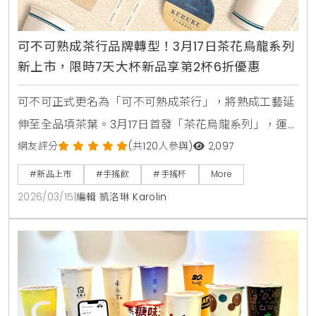
可不可熟成茶行品牌轉型！3月17日茶花烏龍系列
新上市，限時7天大杯新品享第2杯6折優惠
可不可正式更名為「可不可熟成茶行」，將熟成工藝延
伸至全品項茶葉。3月17日首發「茶花烏龍系列」，運
用香水拼配工藝打造5款層次豐富的新品。限時7天提供
網友評分
(共120人參與)
2,097
第2杯6折優惠，邀您一同體驗流動的茶飲生活美學。
#新品上市
#手搖飲
#手搖杯
More
2026/03/15
|
編輯 凱洛琳 Karolin