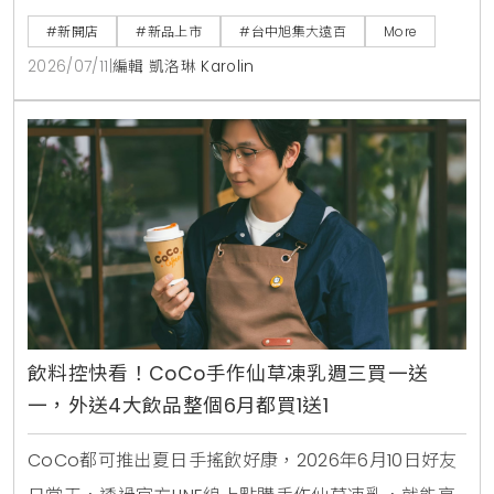
淇淋聖代，更將台中在地的麻薏、大甲芋頭、東泉辣椒
#新開店
#新品上市
#台中旭集大遠百
More
醬融入和食料理中，打造15道只供應到9月7日的台中限
2026/07/11
|
編輯 凱洛琳 Karolin
定旬味。
飲料控快看！CoCo手作仙草凍乳週三買一送
一，外送4大飲品整個6月都買1送1
CoCo都可推出夏日手搖飲好康，2026年6月10日好友