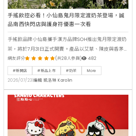
手搖飲控必看！小仙島鬼月限定渡奶茶登場，誠
品南西快閃店與護身符優惠一次看
手搖飲品牌小仙島攜手漢方品牌SOH推出鬼月限定渡奶
茶，將於7月31日正式開賣。產品以艾草、陳皮與香茅
等草本食材入茶，帶給讀者清爽去悶的全新風味。同步
網友評分
(共28人參與)
482
登場的還有誠品生活台北南西店快閃店，以及與
#新開店
#新品上市
#奶茶
More
Allumer Dessert合作的中秋甜點禮盒，提供豐富的生
2026/07/23
|
編輯 凱洛琳 Karolin
活體驗與門市優惠。