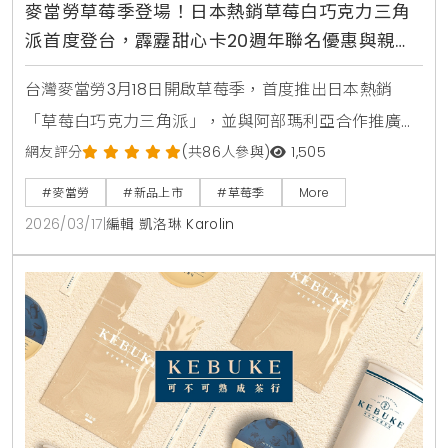
麥當勞草莓季登場！日本熱銷草莓白巧克力三角
派首度登台，霹靂甜心卡20週年聯名優惠與親子
體驗活動整理
台灣麥當勞3月18日開啟草莓季，首度推出日本熱銷
「草莓白巧克力三角派」，並與阿部瑪利亞合作推廣。
此外，2026年「霹靂甜心卡」同步開賣，聯名素還真
網友評分
(共86人參與)
1,505
等經典角色並新增金選咖啡優惠，兒童節更有麥麥共讀
#麥當勞
#新品上市
#草莓季
More
月親子活動。
2026/03/17
|
編輯 凱洛琳 Karolin