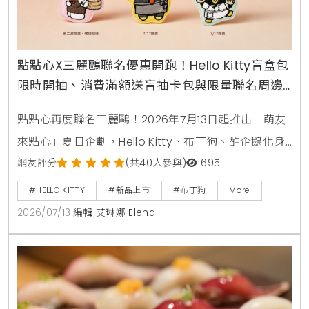
點點心X三麗鷗聯名優惠開跑！Hello Kitty盲盒包
限時開抽、消費滿額送盲抽卡包與限量聯名周邊
攻略
點點心再度聯名三麗鷗！2026年7月13日起推出「萌友
來點心」夏日企劃，Hello Kitty、布丁狗、酷企鵝化身
店長與主廚進駐全台點點心，推出首創美食盲盒豬仔
網友評分
(共40人參與)
695
包、蘋果派西多士等11款限定港點，還有全台8間加碼打
#HELLO KITTY
#新品上市
#布丁狗
More
卡門市與MagSafe磁吸手機支架、電繡皮革卡套等限
2026/07/13
|
編輯 艾琳娜 Elena
量周邊等你搶購。