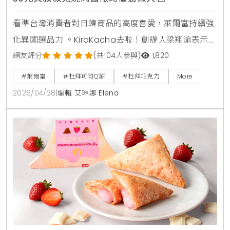
看準台灣消費者對日韓商品的高度喜愛，萊爾富持續強
化異國選品力 。KiraKacha去啦！創辦人梁翔渝表示，
便利商店透過「微型日韓超市」策略引進如杜拜巧克力
網友評分
(共104人參與)
1,820
等社群爆紅商品 ，不僅能精準捕捉流量話題，更能藉由
#萊爾富
#杜拜可可Q餅
#杜拜巧克力
More
差異化選品在競爭激烈的零售市場中建立權威性，滿足
2026/04/28
|
編輯 艾琳娜 Elena
消費者不出國也能體驗異國生活的儀式感。