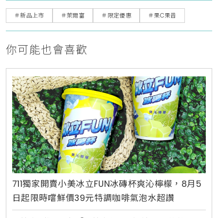
＃新品上市
＃萊爾富
＃限定優惠
＃果C果昔
你可能也會喜歡
711獨家開賣小美冰立FUN冰磚杯爽沁檸檬，8月5
日起限時嚐鮮價39元特調咖啡氣泡水超讚