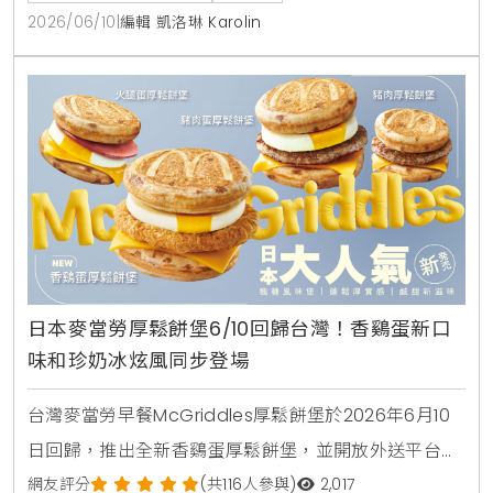
2026/06/10
|
編輯 凱洛琳 Karolin
日本麥當勞厚鬆餅堡6/10回歸台灣！香鷄蛋新口
味和珍奶冰炫風同步登場
台灣麥當勞早餐McGriddles厚鬆餅堡於2026年6月10
日回歸，推出全新香鷄蛋厚鬆餅堡，並開放外送平台購
買。社群人氣冰品珍珠奶茶冰炫風同步限量回歸，完整
網友評分
(共116人參與)
2,017