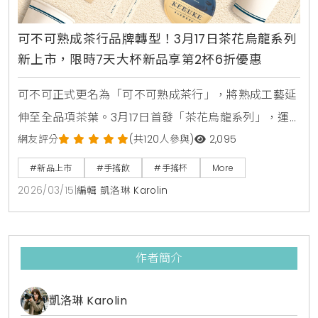
可不可熟成茶行品牌轉型！3月17日茶花烏龍系列
新上市，限時7天大杯新品享第2杯6折優惠
可不可正式更名為「可不可熟成茶行」，將熟成工藝延
伸至全品項茶葉。3月17日首發「茶花烏龍系列」，運
用香水拼配工藝打造5款層次豐富的新品。限時7天提供
網友評分
(共120人參與)
2,095
第2杯6折優惠，邀您一同體驗流動的茶飲生活美學。
#新品上市
#手搖飲
#手搖杯
More
2026/03/15
|
編輯 凱洛琳 Karolin
作者簡介
凱洛琳 Karolin