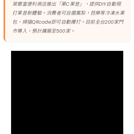
萊爾富便利商店推出「果C果昔」，提供DIY自動現
打果昔新體驗。消費者可自選鳳梨，芭樂等冷凍水果
包，掃描QRcode即可自動攪打。目前全台200家門
市導入，預計擴展至500家。