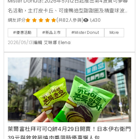
Mister Donut於2026年5月12日起推出第4波寶可夢聯
名活動，主打皮卡丘、可達鴨造型甜甜圈及精靈球波
堤。活動同步推出不鏽鋼吸管杯、旅行收納袋等5款實
網友評分
(共82人參與)
1,430
用加購周邊，並享有買5送1及飲品第2件5折等限時優
#優惠活動
#新品上市
#Mister Donut
More
惠，打造夏日療癒系美食饗宴。
2026/05/13
|
編輯 艾琳娜 Elena
萊爾富杜拜可可Q餅4月29日開賣！日本伊右衛門
39元與敘敘苑燒肉醬限時優惠懶人包