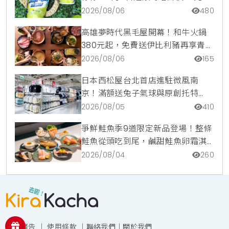
調咖啡氣泡水超讚
2026/08/06
480
高雄夢時代黑毛屋開幕！和牛火鍋
380元起，免費送伊比利豬再享青森
蘋果冰淇淋加購價。
2026/08/06
165
日本西松屋台北首店進駐微風南
京！滿額送兔子氣球與原創托特
包，指定夏裝享8折優惠
2026/08/05
410
爭鮮鮭魚季9道限定新品登場！整條
鮭魚從頭吃到尾，鹹甜鮭魚卵霜淇
淋開吃，滿額再送限量鮭魚造型扇
2026/08/04
260
投放廣告
｜
使用條款
｜
聯絡我們
｜
關於我們