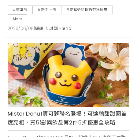
販售時間與價格品項快來看。
#麥當勞
#新品上市
#麥當勞珍珠奶茶冰炫風
More
2026/06/08
|
編輯 艾琳娜 Elena
Mister Donut寶可夢聯名登場！可達鴨甜甜圈首
度亮相，買5送1與飲品第2件5折優惠全攻略