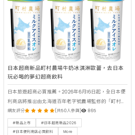
日本超商新品町村農場牛奶冰淇淋歐蕾，去日本
玩必喝的夢幻超商飲料
日本旅遊超商必買推薦。2026年6月16日起，全日本便
利商店將推出由北海道百年老字號農場監修的「町村農
場牛奶冰淇淋歐蕾」。這款乳飲品使用了高品質的香濃
網友評分
(共50人參與)
865
煉乳，完美呈現如同品嚐融化冰淇淋般的奢侈風味，是
#新品上市
#日本超商新品2026
赴日觀光不可錯過的夢幻甜點飲料。
#日本便利商店必買飲料
More