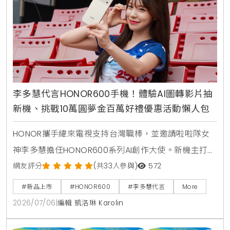
李多慧代言HONOR600手機！體驗AI圖轉影片抽
新機、挑戰10萬圓夢金百萬好禮優惠活動懶人包
HONOR攜手緯來電視支持台灣職棒，並邀請啦啦隊女
神李多慧擔任HONOR600系列AI創作大使。新機主打業
界首發AI圖轉影片功能，即日起至7月31日舉辦一鍵造夢
網友評分
(共33人參與)
572
活動，至台北三創或遠傳門市體驗創作有機會獲得新
#新品上市
#HONOR600
#李多慧代言
More
機，參與網站投票週週抽HONOR600手機，上市後購
2026/07/06
|
編輯 凱洛琳 Karolin
機創作還能角逐10萬圓夢金。