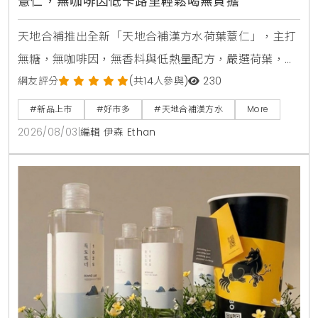
薏仁，無咖啡因低卡路里輕鬆喝無負擔
天地合補推出全新「天地合補漢方水荷葉薏仁」，主打
無糖，無咖啡因，無香料與低熱量配方，嚴選荷葉，薏
仁，山楂等草本素材，口感甘潤清爽。產品於2026年8
網友評分
(共14人參與)
230
月上旬全台好市多Costco獨家上市，每箱24入售價
#新品上市
#好市多
#天地合補漢方水
More
729元，提供日常輕鬆補水新選擇。
2026/08/03
|
編輯 伊森 Ethan