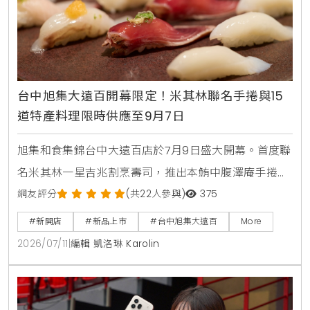
台中旭集大遠百開幕限定！米其林聯名手捲與15
道特產料理限時供應至9月7日
旭集和食集錦台中大遠百店於7月9日盛大開幕。首度聯
名米其林一星吉兆割烹壽司，推出本鮪中腹澤庵手捲與
蟹肉海膽空氣春捲。同步引進日本蜜柑鰤魚與NISSEI霜
網友評分
(共22人參與)
375
淇淋聖代，更將台中在地的麻薏、大甲芋頭、東泉辣椒
#新開店
#新品上市
#台中旭集大遠百
More
醬融入和食料理中，打造15道只供應到9月7日的台中限
2026/07/11
|
編輯 凱洛琳 Karolin
定旬味。