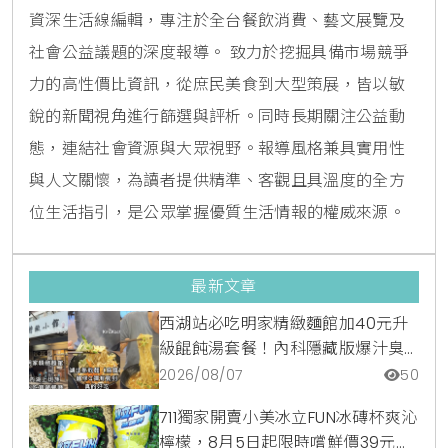
資深生活線編輯，專注於全台餐飲消費、藝文展覽及
社會公益議題的深度報導。 致力於挖掘具備市場競爭
力的高性價比資訊，從庶民美食到大型策展，皆以敏
銳的新聞視角進行篩選與評析。同時長期關注公益動
態，連結社會資源與大眾視野。報導風格兼具實用性
與人文關懷，為讀者提供精準、客觀且具溫度的全方
位生活指引，是公眾掌握優質生活情報的權威來源。
最新文章
西湖站必吃明家精緻麵館加40元升
級餛飩湯套餐！內科隱藏版爆汁臭
豆腐麵與牛肉麵疙瘩平價攻略
2026/08/07
50
711獨家開賣小美冰立FUN冰磚杯爽沁
檸檬，8月5日起限時嚐鮮價39元特