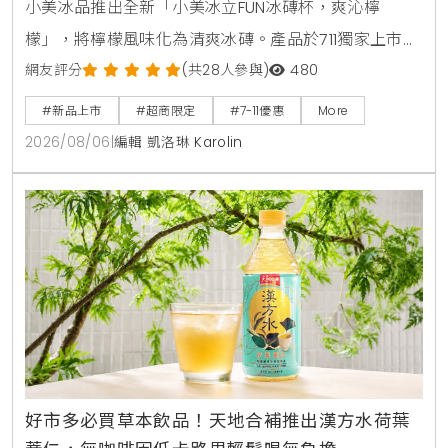
小美冰品推出全新「小美冰立FUN冰磚杯，爽沁檸
檬」，將檸檬風味化為清爽冰磚。產品於711獨家上市，
2026年8月5日至9月1日享嚐鮮價39元。顆粒狀冰磚可
網友評分
(共28人參與)
480
直接食用，也能加入氣泡水或咖啡混搭出夏日特調飲
#新品上市
#超商限定
#7-11優惠
More
品。
2026/08/06
|
編輯 凱洛琳 Karolin
好市多必買草本飲品！天地合補推出漢方水荷葉