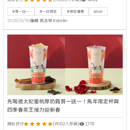
客家擂茶配方與日式鹿兒島焙奶茶，加入14種穀物與蜜
製珍珠，打造溫潤口感。民眾可透過官方LINE或都可訂
#買一送一
#一日限定
#限定優惠
More
平台領券，兩杯僅需70元，是寒冬暖身與辦公室下午茶
2026/01/16
|
編輯 凱洛琳 Karolin
的超值選擇。
先喝道太妃蜜桃厚奶霜買一送一！馬年限定杯與
四季春茶王接力迎新春
網友評分
(共102人參與)
1,770