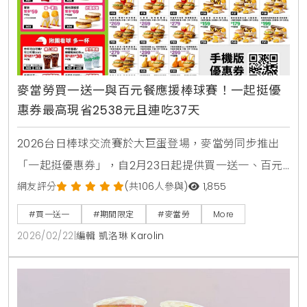
麥當勞買一送一與百元餐應援棒球賽！一起挺優
惠券最高現省2538元且連吃37天
2026台日棒球交流賽於大巨蛋登場，麥當勞同步推出
「一起挺優惠券」，自2月23日起提供買一送一、百元
套餐等優惠，連續37天最高可省2538元。歡樂送更獨
網友評分
(共106人參與)
1,855
家推出限量10萬個TEAM Taiwan應援鑰匙圈。
#買一送一
#期間限定
#麥當勞
More
2026/02/22
|
編輯 凱洛琳 Karolin