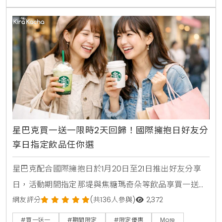
擇。
星巴克買一送一限時2天回歸！國際擁抱日好友分
享日指定飲品任你選
星巴克配合國際擁抱日於1月20日至21日推出好友分享
日，活動期間指定那堤與焦糖瑪奇朵等飲品享買一送一
優惠。本文同步整理中國信託聯名卡每週一優惠、外送
網友評分
(共136人參與)
2,372
平台折扣以及7-11與萊爾富近期的咖啡優惠資訊，讓咖
#買一送一
#期間限定
#限定優惠
More