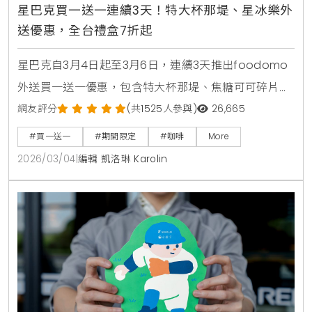
星巴克買一送一連續3天！特大杯那堤、星冰樂外
送優惠，全台禮盒7折起
星巴克自3月4日起至3月6日，連續3天推出foodomo
外送買一送一優惠，包含特大杯那堤、焦糖可可碎片星
冰樂等指定品項。全台門市同步祭出指定禮盒7折活
網友評分
(共1525人參與)
26,665
動，多款熱銷餅乾與點心罐限時下殺，讓您在雨天也能
#買一送一
#期間限定
#咖啡
More
輕鬆享受咖啡時光。
2026/03/04
|
編輯 凱洛琳 Karolin