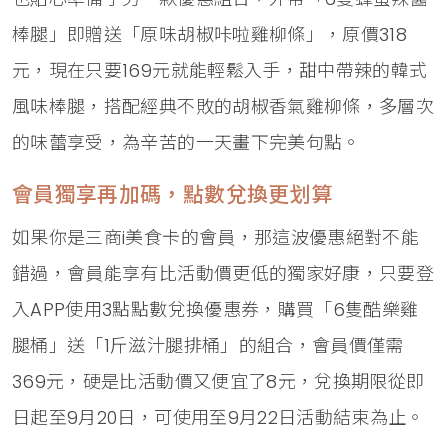
棒腿」即贈送「原味胡椒咔啦雞柳條」，原價318
元，現在只要169元就能輕鬆入手，甜中帶辣的韓式
風味棒腿，搭配經典不敗的胡椒香氣雞柳條，多層次
的味蕾享受，為辛苦的一天畫下完美句點。
會員獨享再加碼，點數兌換更划算
如果你是三商i美食卡的會員，那這波優惠絕對不能
錯過，會員能享有比活動價更低的獨家好康，只要登
入APP使用3點點數兌換優惠券，購買「6隻酷樂雞
腿桶」送「1斤滋汁腿排桶」的組合，會員價僅需
369元，硬是比活動價又便宜了8元，兌換期限從即
日起至9月20日，可使用至9月22日活動結束為止。