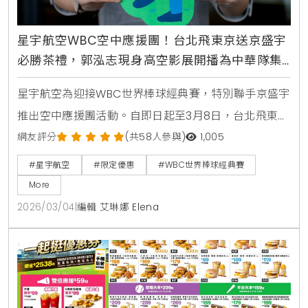
星宇航空WBC空中應援團！台北飛東京送京盛宇
必勝茶禮，郭泓志現身高空影展開播為中華隊集
氣
星宇航空為迎接WBC世界棒球經典賽，特別聯手京盛宇
推出空中應援團活動。自即日起至3月8日，台北飛東京
航線旅客可獲限定茶禮，機上更同步推出棒球主題影展
網友評分
(共58人參與)
1,005
與郭泓志應援影片，邀請乘客一同在萬米高空為中華隊
#星宇航空
#限定優惠
#WBC世界棒球經典賽
集氣。
More
2026/03/04
|
編輯 艾琳娜 Elena