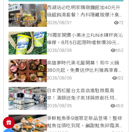
西湖站必吃明家精緻麵館加40元升
級餛飩湯套餐！內科隱藏版爆汁臭
豆腐麵與牛肉麵疙瘩平價攻略
2026/08/07
72
711獨家開賣小美冰立FUN冰磚杯爽沁
檸檬，8月5日起限時嚐鮮價39元特
調咖啡氣泡水超讚
2026/08/06
552
高雄夢時代黑毛屋開幕！和牛火鍋
380元起，免費送伊比利豬再享青森
蘋果冰淇淋加購價。
2026/08/06
192
日本西松屋台北首店進駐微風南
京！滿額送兔子氣球與原創托特
包，指定夏裝享8折優惠
2026/08/05
450
爭鮮鮭魚季9道限定新品登場！整條
鮭魚從頭吃到尾，鹹甜鮭魚卵霜淇