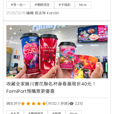
#買一送一
#期間限定
#手搖飲
More
2026/01/15
|
編輯 凱洛琳 Karolin
收藏全家蜷川實花聯名杯身看展現折40元！
FamiPort預購票更優惠
網友評分
(共132人參與)
2,310
#全家
#期間限定
#咖啡
More