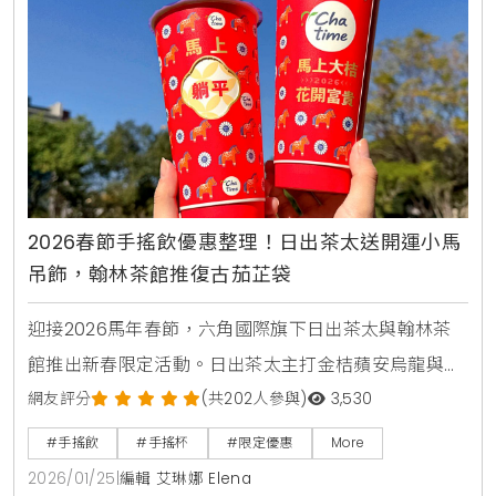
2026春節手搖飲優惠整理！日出茶太送開運小馬
吊飾，翰林茶館推復古茄芷袋
迎接2026馬年春節，六角國際旗下日出茶太與翰林茶
館推出新春限定活動。日出茶太主打金桔蘋安烏龍與開
運小馬吊飾，翰林茶館則推出復古時尚的珍奶版茄芷
網友評分
(共202人參與)
3,530
袋。活動期間消費滿額或點購指定套餐，即有機會獲得
#手搖飲
#手搖杯
#限定優惠
More
限量週邊與飲品優惠，是今年過年走春與聚餐的最佳選
2026/01/25
|
編輯 艾琳娜 Elena