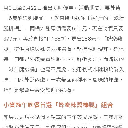
月9日至9月22日推出限時優惠，活動期間只要外帶
「6隻酷樂雞腿桶」，就直接再送你重達1斤的「滋汁
腿排桶」，兩桶炸雞原價需要660元，現在特價只要
377元，等於直接打了58折，現省283元。「酷樂雞
腿」提供原味與辣味兩種選擇，堅持現點現炸，確保
每一口都是外皮金黃酥脆、內裡鮮嫩多汁，而贈送的
「滋汁腿排桶」也毫不馬虎，使用義式炸雞粉醃製入
味，口感外酥內嫩，一次帶回兩種不同風味的炸雞，
絕對是聚會中最受歡迎的選擇。
小資族午晚餐首選「蜂蜜辣醬棒腿」組合
如果只是想來點個人獨享的下午茶或晚餐，三商炸雞
也貼心準備了另一款優惠組合，外帶「6隻蜂蜜辣醬