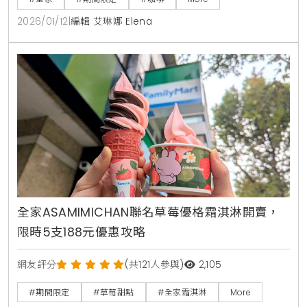
2026/01/12
|
編輯 艾琳娜 Elena
全家ASAMIMICHAN聯名草莓優格霜淇淋開賣，
限時5支188元優惠攻略
網友評分
(共121人參與)
2,105
#期間限定
#草莓甜點
#全家霜淇淋
More