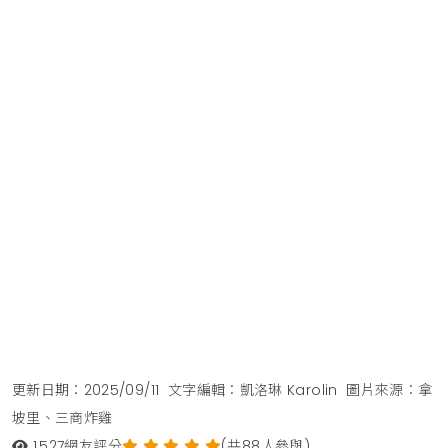
更新日期：2025/09/11
文字編輯：凱洛琳 Karolin
圖片來源：拿
坡里、三商炸雞
1,527
網友評分
(共88人參與)