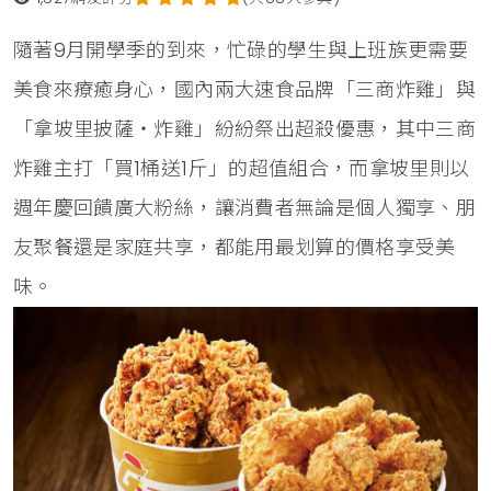
隨著9月開學季的到來，忙碌的學生與上班族更需要
美食來療癒身心，國內兩大速食品牌「三商炸雞」與
「拿坡里披薩‧炸雞」紛紛祭出超殺優惠，其中三商
炸雞主打「買1桶送1斤」的超值組合，而拿坡里則以
週年慶回饋廣大粉絲，讓消費者無論是個人獨享、朋
友聚餐還是家庭共享，都能用最划算的價格享受美
味。