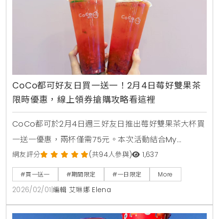
CoCo都可好友日買一送一！2月4日莓好雙果茶
限時優惠，線上領券搶購攻略看這裡
CoCo都可於2月4日週三好友日推出莓好雙果茶大杯買
一送一優惠，兩杯僅需75元。本次活動結合My
Melody美樂蒂聯名粉紅紙杯，提供草莓與蔓越莓融合
網友評分
(共94人參與)
1,637
紅茶的酸甜滋
#買一送一
#期間限定
#一日限定
More
2026/02/01
|
編輯 艾琳娜 Elena