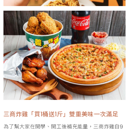
三商炸雞「買1桶送1斤」雙重美味一次滿足
為了幫大家在開學、開工後補充能量，三商炸雞自9