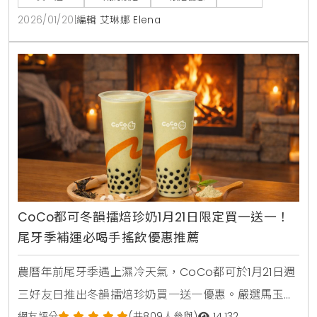
啡愛好者輕鬆掌握省錢情報。
2026/01/20
|
編輯 艾琳娜 Elena
CoCo都可冬韻擂焙珍奶1月21日限定買一送一！
尾牙季補運必喝手搖飲優惠推薦
農曆年前尾牙季遇上濕冷天氣，CoCo都可於1月21日週
三好友日推出冬韻擂焙珍奶買一送一優惠。嚴選馬玉山
網友評分
(共809人參與)
14,132