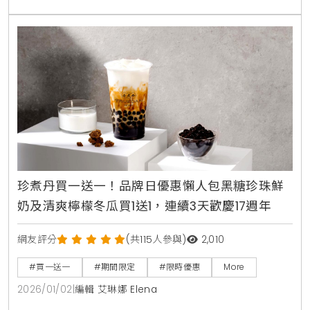
珍煮丹買一送一！品牌日優惠懶人包黑糖珍珠鮮
奶及清爽檸檬冬瓜買1送1，連續3天歡慶17週年
網友評分
(共115人參與)
2,010
#買一送一
#期間限定
#限時優惠
More
2026/01/02
|
編輯 艾琳娜 Elena