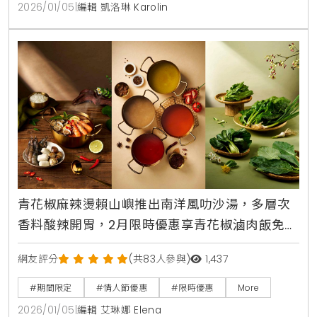
2026/01/05
|
編輯 凱洛琳 Karolin
青花椒麻辣燙賴山嶼推出南洋風叻沙湯，多層次
香料酸辣開胃，2月限時優惠享青花椒滷肉飯免費
升級，滿額288元再拿限量生活好物
網友評分
(共83人參與)
1,437
#期間限定
#情人節優惠
#限時優惠
More
2026/01/05
|
編輯 艾琳娜 Elena