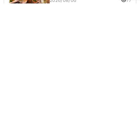
2026/08/06
77
日本西松屋台北首店進駐微風南
京！滿額送兔子氣球與原創托特
包，指定夏裝享8折優惠
2026/08/05
382
爭鮮鮭魚季9道限定新品登場！整條
鮭魚從頭吃到尾，鹹甜鮭魚卵霜淇
淋開吃，滿額再送限量鮭魚造型扇
2026/08/04
257
好市多必買草本飲品！天地合補推
出漢方水荷葉薏仁，無咖啡因低卡
路里輕鬆喝無負擔
2026/08/03
217
投放廣告
｜
使用條款
｜
聯絡我們
｜
關於我們