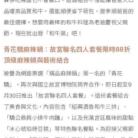
算多吃幾盤也不會膩口。這個組合不僅能讓爸爸大口
品嚐高品質和牛，還能順便省下荷包，是孝順爸爸的
最佳選擇。想要用最棒的和牛料理為老爸慶祝父親
節，現在就出發「和牛涮」吧！
青花驕麻辣鍋：故宮聯名四人套餐限時88折
頂級麻辣鍋與藝術結合
被譽為網路票選「精品麻辣鍋」第一名的「青花
驕」，再次與國立故宮博物院跨界合作，即日起至9
月30日推出「故宮聯名四人套餐」。這份套餐結合
了美食與文化，內容包含「紹興酒香和牛三拼」、
「驕公鼎肩小排牛肉麵」，以及充滿宮廷風味的甜點
「冰心琥珀綠豆糕」等特色聯名餐點。為迎接父親節