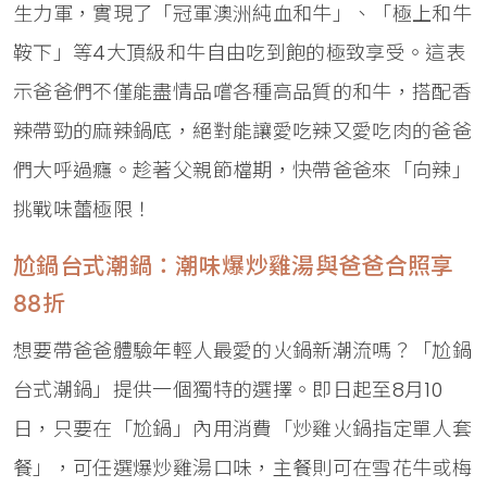
生力軍，實現了「冠軍澳洲純血和牛」、「極上和牛
鞍下」等4大頂級和牛自由吃到飽的極致享受。這表
示爸爸們不僅能盡情品嚐各種高品質的和牛，搭配香
辣帶勁的麻辣鍋底，絕對能讓愛吃辣又愛吃肉的爸爸
們大呼過癮。趁著父親節檔期，快帶爸爸來「向辣」
挑戰味蕾極限！
尬鍋台式潮鍋：潮味爆炒雞湯與爸爸合照享
88折
想要帶爸爸體驗年輕人最愛的火鍋新潮流嗎？「尬鍋
台式潮鍋」提供一個獨特的選擇。即日起至8月10
日，只要在「尬鍋」內用消費「炒雞火鍋指定單人套
餐」，可任選爆炒雞湯口味，主餐則可在雪花牛或梅