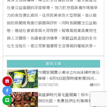
資深生活線編輯，專注於全台餐飲消費、藝文展覽及
社會公益議題的深度報導。 致力於挖掘具備市場競爭
力的高性價比資訊，從庶民美食到大型策展，皆以敏
銳的新聞視角進行篩選與評析。同時長期關注公益動
態，連結社會資源與大眾視野。報導風格兼具實用性
與人文關懷，為讀者提供精準、客觀且具溫度的全方
位生活指引，是公眾掌握優質生活情報的權威來源。
最新文章
711獨家開賣小美冰立FUN冰磚杯爽沁
檸檬，8月5日起限時嚐鮮價39元特
調咖啡氣泡水超讚
2026/08/06
380
高雄夢時代黑毛屋開幕！和牛火鍋
380元起，免費送伊比利豬再享青森
蘋果冰淇淋加購價。