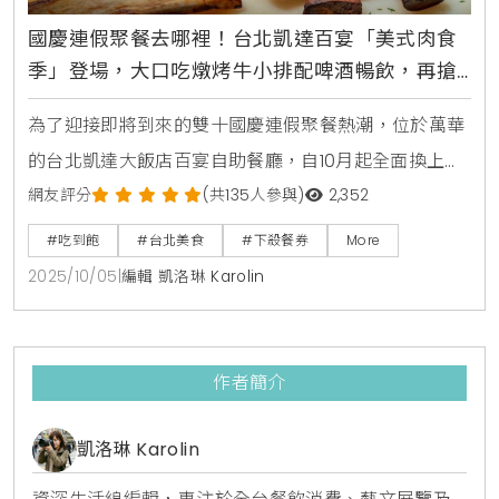
國慶連假聚餐去哪裡！台北凱達百宴「美式肉食
季」登場，大口吃燉烤牛小排配啤酒暢飲，再搶
買10送5餐券
為了迎接即將到來的雙十國慶連假聚餐熱潮，位於萬華
的台北凱達大飯店百宴自助餐廳，自10月起全面換上新
主題，盛大推出「美式肉食季」限定料理，主廚團隊以
網友評分
(共135人參與)
2,352
豪邁的美式風味為靈感，設計超過十道全新肉食菜色，
#吃到飽
#台北美食
#下殺餐券
More
並提供柏克金啤酒無限暢飲，讓消費者能盡情大快朵
2025/10/05
|
編輯 凱洛琳 Karolin
頤，同時更首度與新北市在地小農合作，將新鮮的山藥
融入餐點，為饕客們打造一場兼具美味與健康的豐盛饗
宴。美式經典肉食饗宴，燉烤牛小排成亮點此次「美式
作者簡介
肉食季」的菜色豐
凱洛琳 Karolin