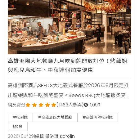
高雄洲際大地餐廳九月吃到飽開放訂位！烤龍蝦
與鹿兒島和牛、中秋連假加場優惠
高雄洲際酒店SEEDS大地義式餐廳於2026年9月限定推
出龍蝦與和牛吃到飽盛宴。Seeds BBQ大地龍蝦炙宴於
中秋連假加場，Seeds和牛珍饌則集結鹿兒島A4和牛與
網友評分
(共63人參與)
1,097
美國肋眼。活動於6月1日上午11:00開放預訂。
#吃到飽
#高雄洲際大地餐廳
#高雄洲際吃到飽
More
2026/05/29
|
編輯 凱洛琳 Karolin