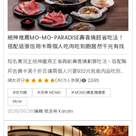
統神推薦MO-MO-PARADISE壽喜燒超省吃法！
搭配這張信用卡兩個人吃肉吃到飽居然千元有找
知名實況主統神繼鼎王後再創壽喜燒劃算吃法，搭配聯
邦吉鶴卡滿千折百讓兩個人只要932元就能肉品吃到
飽，連MOMO官方都親自留言揭露更便宜的隱藏優惠。
網友評分
(共171人參與)
2,985
#吃到飽
#統神 MOMO
#MOMO壽喜燒優惠
More
2026/06/26
|
編輯 凱洛琳 Karolin