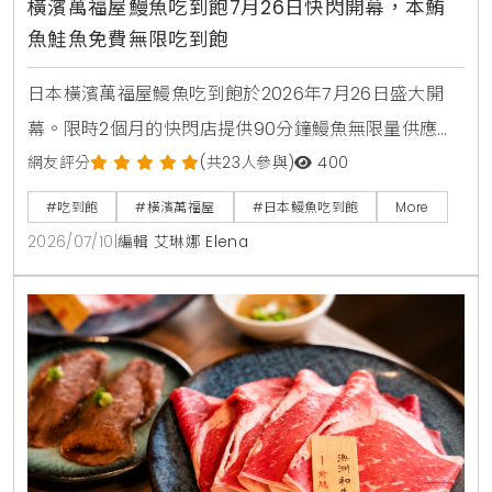
橫濱萬福屋鰻魚吃到飽7月26日快閃開幕，本鮪
魚鮭魚免費無限吃到飽
日本橫濱萬福屋鰻魚吃到飽於2026年7月26日盛大開
幕。限時2個月的快閃店提供90分鐘鰻魚無限量供應，
大人費用只要3980日圓，折合台幣千元有找。店內採
網友評分
(共23人參與)
400
用日式七輪炭火現烤風格，菜單更包含本鮪魚與鮭魚腹
#吃到飽
#橫濱萬福屋
#日本鰻魚吃到飽
More
肉等豐富海鮮，是今年夏天日本自由行不容錯過的超高
2026/07/10
|
編輯 艾琳娜 Elena
CP值美食選擇。