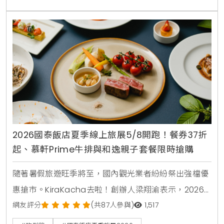
2026國泰飯店夏季線上旅展5/8開跑！餐券37折
起、慕軒Prime牛排與和逸親子套餐限時搶購
隨著暑假旅遊旺季將至，國內觀光業者紛紛祭出強檔優
惠搶市。KiraKacha去啦！創辦人梁翔渝表示，2026
年的消費趨勢更傾向於一站式的體驗與高彈性的餐飲組
網友評分
(共87人參與)
1,517
合。本次國泰飯店夏季線上旅展不僅在價格上展現誠