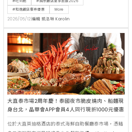
#吃到飽
#國泰飯店夏季旅展2026
意，更透過跨館通用券與知名卡通IP聯名，精準鎖定親
#和逸飯店餐券優惠
More
子客群與小資上班族的日常消費痛點 。
2026/05/12
|
編輯 凱洛琳 Karolin
大直泰市場2周年慶！泰國夜市脆皮燒肉、船麵現
身台北，晶華會APP會員4人同行現折1000元優惠
位於大直英迪格酒店的泰式海鮮自助餐廳泰市場，憑藉