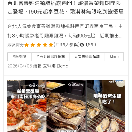
台北富善雞湯麵舖插旗西門！爆濃香菜麵期間限
定登場，190元起享豆花、霜淇淋無限吃到飽優惠
台北人氣美食富善雞湯麵舖進駐西門町與南京三民，主
打8小時慢熬老母雞濃雞湯，每碗190元起。近期推出期
間限定爆濃香菜雞湯麵，並提供豆花、霜淇淋及飲料無
網友評分
(共95人參與)
1,650
限吃到飽，是個人用餐的平價療癒首選。
#吃到飽
#台北雞湯麵推薦
#富善雞湯麵舖
More
2026/04/05
|
編輯 艾琳娜 Elena