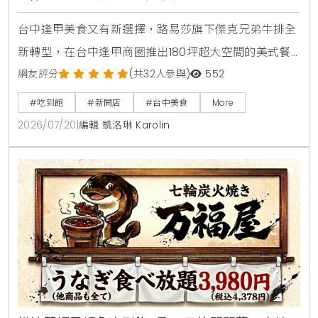
台中逢甲美食又有新選擇，路易莎旗下傑克兄弟牛排全
新轉型，在台中逢甲商圈推出180坪超大空間的美式餐
酒館新店型。主打從早午餐，商業午餐到深夜餐酒全時
網友評分
(共32人參與)
552
段供應，平日點早午餐加49元，晚上週末加99元即享
#吃到飽
#新開店
#台中美食
More
自助沙拉吧，路易莎咖啡無限續。商業午餐240元起，
2026/07/20
|
編輯 凱洛琳 Karolin
更提供現烤披薩，各式烤串與超過100款世界微醺飲
品，是台中西屯朋友聚會，看球賽放鬆的寶藏餐廳。