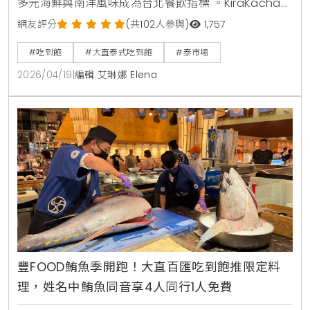
多元海鮮與南洋風味成為台北餐飲指標 。KiraKacha去
啦！創辦人梁翔渝表示，泰式餐飲的關鍵在於香料層次
網友評分
(共102人參與)
1,757
的還原度，泰市場此次將泰國夜市脆皮燒肉與船麵等具
#吃到飽
#大直泰式吃到飽
#泰市場
視覺效果的料理帶入餐檯，不僅強化了食客的互動體
2026/04/19
|
編輯 艾琳娜 Elena
驗，更精準捕捉到台灣消費者對曼谷街頭美食的情感連
結與味覺渴望 。
豐FOOD鮪魚季開跑！大直百匯吃到飽推限定料
理，姓名中鮪魚同音享4人同行1人免費