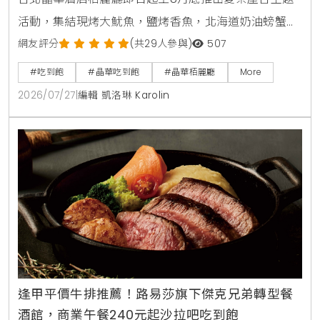
活動，集結現烤大魷魚，鹽烤香魚，北海道奶油螃蟹燒
及甜蝦鮭魚親子丼等十數款日本街邊美食，搭配日本四
網友評分
(共29人參與)
507
大生啤無限暢飲，下載晶華會APP領取折價券，4人同
#吃到飽
#晶華吃到飽
#晶華栢麗廳
More
行最高可折抵1000元，是暑假聚餐首選。
2026/07/27
|
編輯 凱洛琳 Karolin
逢甲平價牛排推薦！路易莎旗下傑克兄弟轉型餐
酒館，商業午餐240元起沙拉吧吃到飽