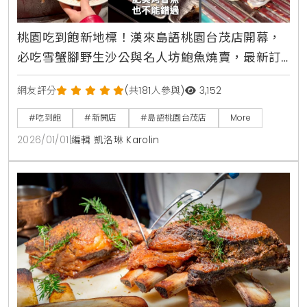
桃園吃到飽新地標！漢來島語桃園台茂店開幕，
必吃雪蟹腳野生沙公與名人坊鮑魚燒賣，最新訂
位攻略與完整價位一次看清楚
網友評分
(共181人參與)
3,152
#吃到飽
#新開店
#島語桃園台茂店
More
2026/01/01
|
編輯 凱洛琳 Karolin