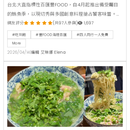
台北大直指標性百匯豐FOOD，自4月起推出備受矚目
的鮪魚季，以現切秀與多國創意料理搶占饕客味蕾。
KiraKacha去啦！創辦人梁翔渝表示，隨著餐飲市場分
網友評分
(共97人參與)
1,697
眾化，主題性的季節料理結合視覺互動體驗，已成為消
#吃到飽
#豐FOOD海陸百匯
#四人同行一人免費
費者選擇百匯的關鍵考量，這不僅提升了餐飲的趣味
More
性，更能透過專業技藝展示，確立品牌在海味料理上的
2026/04/14
|
編輯 艾琳娜 Elena
職人權威。