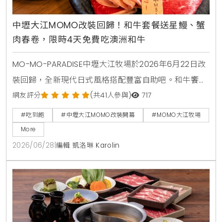
中壢大江MOMO改裝回歸！和牛套餐送星鰻、蟹
肉春卷，限時4天免費吃澳洲和牛
MO-MO-PARADISE中壢大江牧場於2026年6月22日改
裝回歸，全新現代日式風格搭配豐富自助吧。和牛饗宴
套餐同步推出星鰻一本揚與蟹肉奶油春卷兩款全新一品
網友評分
(共41人參與)
717
料理。6月22日至6月25日限時4天，每日前50名現場
#吃到飽
#中壢大江MOMO改裝開幕
#MOMO大江牧場
排隊入場用餐者，免費送澳洲和牛肉盤一份。
More
2026/06/28
|
編輯 凱洛琳 Karolin