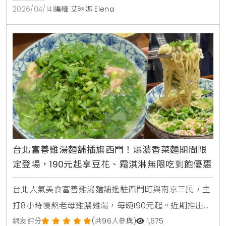
性，更能透過專業技藝展示，確立品牌在海味料理上的
2026/04/14
|
編輯 艾琳娜 Elena
職人權威。
台北富善雞湯麵舖插旗西門！爆濃香菜麵期間限
定登場，190元起享豆花、霜淇淋無限吃到飽優惠
台北人氣美食富善雞湯麵舖進駐西門町與南京三民，主
打8小時慢熬老母雞濃雞湯，每碗190元起。近期推出期
間限定爆濃香菜雞湯麵，並提供豆花、霜淇淋及飲料無
網友評分
(共96人參與)
1,675