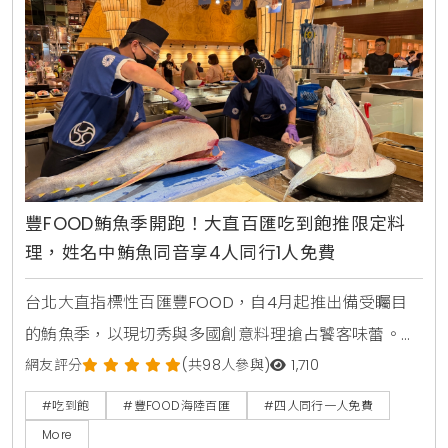
結與味覺渴望 。
豐FOOD鮪魚季開跑！大直百匯吃到飽推限定料
理，姓名中鮪魚同音享4人同行1人免費
台北大直指標性百匯豐FOOD，自4月起推出備受矚目
的鮪魚季，以現切秀與多國創意料理搶占饕客味蕾。
KiraKacha去啦！創辦人梁翔渝表示，隨著餐飲市場分
網友評分
(共98人參與)
1,710
眾化，主題性的季節料理結合視覺互動體驗，已成為消
#吃到飽
#豐FOOD海陸百匯
#四人同行一人免費
費者選擇百匯的關鍵考量，這不僅提升了餐飲的趣味
More