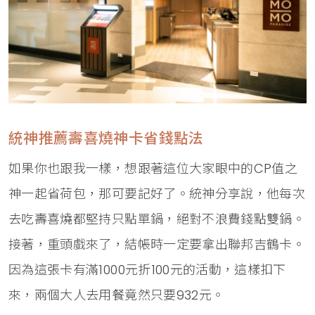
統神推薦壽喜燒神卡省錢點法
如果你也跟我一樣，想跟著這位大家眼中的CP值之
神一起省荷包，那可要記好了。統神分享說，他每次
去吃壽喜燒都堅持只點單鍋，絕對不浪費錢點雙鍋。
接著，重頭戲來了，結帳時一定要拿出聯邦吉鶴卡。
因為這張卡有滿1000元折100元的活動，這樣扣下
來，兩個大人去用餐竟然只要932元。