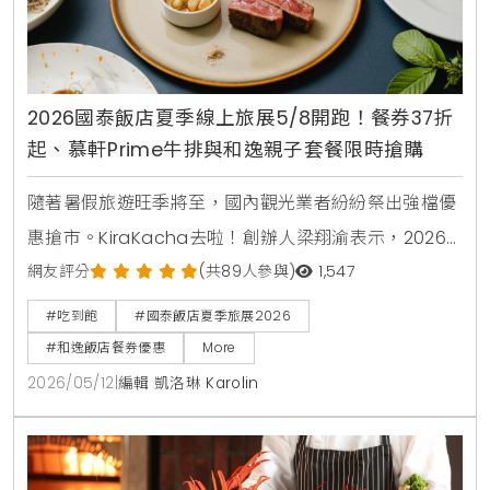
2026國泰飯店夏季線上旅展5/8開跑！餐券37折
起、慕軒Prime牛排與和逸親子套餐限時搶購
隨著暑假旅遊旺季將至，國內觀光業者紛紛祭出強檔優
惠搶市。KiraKacha去啦！創辦人梁翔渝表示，2026
年的消費趨勢更傾向於一站式的體驗與高彈性的餐飲組
網友評分
(共89人參與)
1,547
合。本次國泰飯店夏季線上旅展不僅在價格上展現誠
#吃到飽
#國泰飯店夏季旅展2026
意，更透過跨館通用券與知名卡通IP聯名，精準鎖定親
#和逸飯店餐券優惠
More
子客群與小資上班族的日常消費痛點 。
2026/05/12
|
編輯 凱洛琳 Karolin