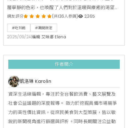
層寧靜的色彩，也喚醒了人們對於溫暖與療癒的渴望。
座落於淡水小鎮的蘊泉庄，特別於即日起至12月30日期
網友評分
(共136人參與)
2,365
間，推出全面升級的秋冬輕旅行方案，整合了美食饗
#吃到飽
#期間限定
宴、私密湯泉與專業SPA三大體驗，為尋求身心放鬆的
2025/09/24
|
編輯 艾琳娜 Elena
旅客，提供一個無需遠離塵囂，即可享受完整度假氛圍
的理想去處，成為今年秋冬最值得期待的旅程。舌尖上
的粵式饗宴「超過50道港點無限暢享」一趟完美的旅
作者簡介
行，往往由觸
凱洛琳 Karolin
資深生活線編輯，專注於全台餐飲消費、藝文展覽及
社會公益議題的深度報導。 致力於挖掘具備市場競爭
力的高性價比資訊，從庶民美食到大型策展，皆以敏
銳的新聞視角進行篩選與評析。同時長期關注公益動