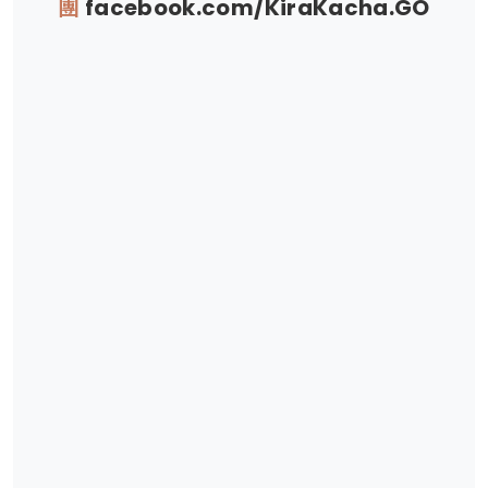
團
facebook.com/KiraKacha.GO