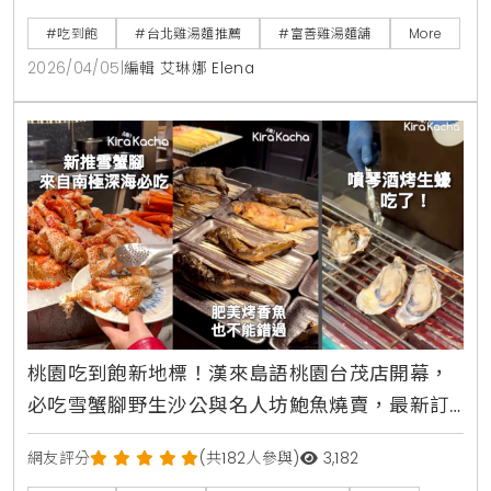
限吃到飽，是個人用餐的平價療癒首選。
#吃到飽
#台北雞湯麵推薦
#富善雞湯麵舖
More
2026/04/05
|
編輯 艾琳娜 Elena
桃園吃到飽新地標！漢來島語桃園台茂店開幕，
必吃雪蟹腳野生沙公與名人坊鮑魚燒賣，最新訂
位攻略與完整價位一次看清楚
網友評分
(共182人參與)
3,182