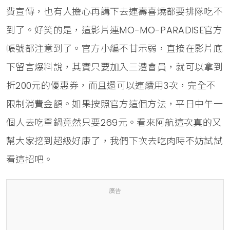
費宣傳，也有人擔心再講下去連壽喜燒都要排隊吃不
到了。好笑的是，這影片連MO-MO-PARADISE官方
帳號都注意到了。官方小編不甘示弱，直接在影片底
下留言爆料說，其實只要加入三澧會員，就可以拿到
折200元的優惠券，而且還可以連續用3次，完全不
限制消費金額。如果按照官方這個方法，平日中午一
個人去吃單鍋竟然只要269元。看來阿航這次真的又
幫大家挖到超級好康了，我們下次去吃肉時不妨試試
看這招吧。
廣告