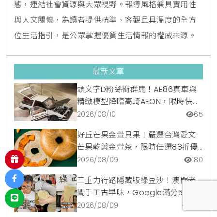
態，連結社會資源與大眾視野。報導風格兼具實用性
與人文關懷，為讀者提供精準、客觀且具溫度的全方
位生活指引，是公眾掌握優質生活情報的權威來源。
最新文章
頭文字D粉絲衝群馬！AE86真車與
精緻模型降臨高崎AEON，限時快閃
店開跑
2026/08/10
65
好丘芒果金萱貝果！嚴選台灣愛文
芒果乾與金萱茶，限時任選88折優
惠
2026/08/09
180
三重力行路隱藏版綠豆沙！澳門老
闆手工古早味，Google滿分5顆星
銅板美食
2026/08/09
352