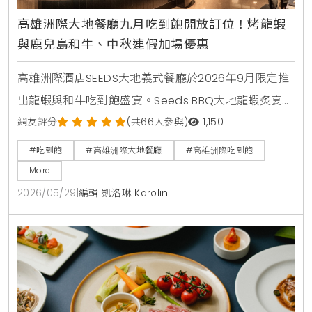
高雄洲際大地餐廳九月吃到飽開放訂位！烤龍蝦
與鹿兒島和牛、中秋連假加場優惠
高雄洲際酒店SEEDS大地義式餐廳於2026年9月限定推
出龍蝦與和牛吃到飽盛宴。Seeds BBQ大地龍蝦炙宴於
中秋連假加場，Seeds和牛珍饌則集結鹿兒島A4和牛與
網友評分
(共66人參與)
1,150
美國肋眼。活動於6月1日上午11:00開放預訂。
#吃到飽
#高雄洲際大地餐廳
#高雄洲際吃到飽
More
2026/05/29
|
編輯 凱洛琳 Karolin