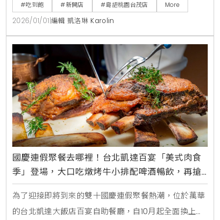
#吃到飽
#新開店
#島語桃園台茂店
More
2026/01/01
|
編輯 凱洛琳 Karolin
國慶連假聚餐去哪裡！台北凱達百宴「美式肉食
季」登場，大口吃燉烤牛小排配啤酒暢飲，再搶
買10送5餐券
為了迎接即將到來的雙十國慶連假聚餐熱潮，位於萬華
的台北凱達大飯店百宴自助餐廳，自10月起全面換上新