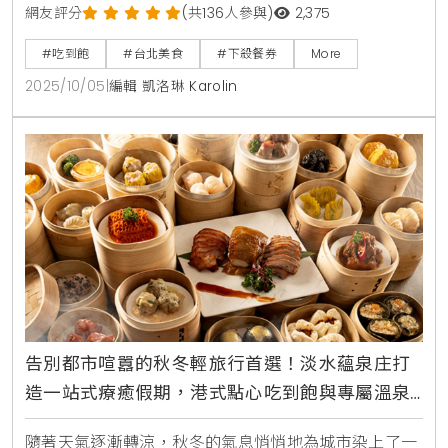
主題，盛大推出「美式肉食季」限定料理，主廚團隊以
網友評分
(共136人參與)
2,375
豪邁的美式風味為靈感，設計超過十道全新肉食菜色，
#吃到飽
#台北美食
#下殺餐券
More
並提供柏克金啤酒無限暢飲，讓消費者能盡情大快朵
2025/10/05
|
編輯 凱洛琳 Karolin
頤，同時更首度與新北市在地小農合作，將新鮮的山藥
融入餐點，為饕客們打造一場兼具美味與健康的豐盛饗
宴。美式經典肉食饗宴，燉烤牛小排成亮點此次「美式
肉食季」的菜色豐
告別都市喧囂的秋冬輕旅行首選！淡水蘊泉庄打
造一站式療癒假期，港式點心吃到飽與專屬溫泉
客房打造極致療癒體驗，美食SPA一次滿足
隨著天氣逐漸轉涼，秋冬的氣息悄悄地為城市染上了一