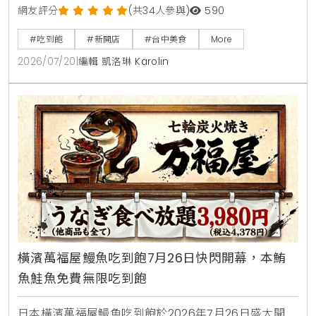
酒館新店型。主打從早午餐，商業午餐到深夜餐酒全時
網友評分
(共34人參與)
590
段供應，平日點早午餐加49元，晚上週末加99元即享
#吃到飽
#新開店
#台中美食
More
自助沙拉吧，路易莎咖啡無限續。商業午餐240元起，
2026/07/20
|
編輯 凱洛琳 Karolin
更提供現烤披薩，各式烤串與超過100款世界微醺飲
品，是台中西屯朋友聚會，看球賽放鬆的寶藏餐廳。
橫濱萬福屋鰻魚吃到飽7月26日快閃開幕，本鮪
魚鮭魚免費無限吃到飽
日本橫濱萬福屋鰻魚吃到飽於2026年7月26日盛大開