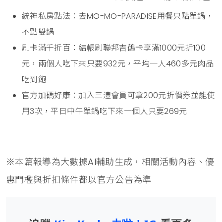
統神私房點法：去MO-MO-PARADISE用餐只點單鍋，
不點雙鍋
刷卡滿千折百：結帳刷聯邦吉鶴卡享滿1000元折100
元，兩個人吃下來只要932元，平均一人460多元肉品
吃到飽
官方加碼好康：加入三澧會員可拿200元折價券並能使
用3次，平日中午單鍋吃下來一個人只要269元
※本篇報導為大數據AI輔助生成，相關活動內容、優
惠門檻與折扣條件都以官方公告為準