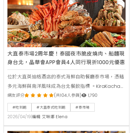
大直泰市場2周年慶！泰國夜市脆皮燒肉、船麵現
身台北，晶華會APP會員4人同行現折1000元優惠
位於大直英迪格酒店的泰式海鮮自助餐廳泰市場，憑藉
多元海鮮與南洋風味成為台北餐飲指標 。KiraKacha去
啦！創辦人梁翔渝表示，泰式餐飲的關鍵在於香料層次
網友評分
(共104人參與)
1,790
的還原度，泰市場此次將泰國夜市脆皮燒肉與船麵等具
#吃到飽
#大直泰式吃到飽
#泰市場
視覺效果的料理帶入餐檯，不僅強化了食客的互動體
2026/04/19
|
編輯 艾琳娜 Elena
驗，更精準捕捉到台灣消費者對曼谷街頭美食的情感連