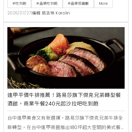
大生啤無限暢飲，下載晶華會APP領取折價券，4人同
#吃到飽
#晶華吃到飽
#晶華栢麗廳
More
行最高可折抵1000元，是暑假聚餐首選。
2026/07/27
|
編輯 凱洛琳 Karolin
逢甲平價牛排推薦！路易莎旗下傑克兄弟轉型餐
酒館，商業午餐240元起沙拉吧吃到飽
台中逢甲美食又有新選擇，路易莎旗下傑克兄弟牛排全
新轉型，在台中逢甲商圈推出180坪超大空間的美式餐