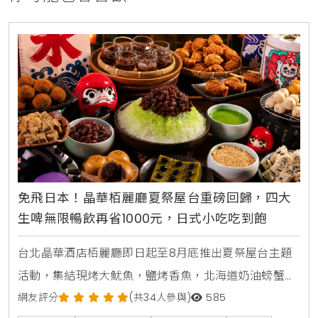
免飛日本！晶華栢麗廳夏祭屋台重磅回歸，四大
生啤無限暢飲再省1000元，日式小吃吃到飽
台北晶華酒店栢麗廳即日起至8月底推出夏祭屋台主題
活動，集結現烤大魷魚，鹽烤香魚，北海道奶油螃蟹燒
及甜蝦鮭魚親子丼等十數款日本街邊美食，搭配日本四
網友評分
(共34人參與)
585