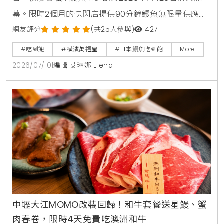
幕。限時2個月的快閃店提供90分鐘鰻魚無限量供應，
大人費用只要3980日圓，折合台幣千元有找。店內採
網友評分
(共25人參與)
427
用日式七輪炭火現烤風格，菜單更包含本鮪魚與鮭魚腹
#吃到飽
#橫濱萬福屋
#日本鰻魚吃到飽
More
肉等豐富海鮮，是今年夏天日本自由行不容錯過的超高
2026/07/10
|
編輯 艾琳娜 Elena
CP值美食選擇。
中壢大江MOMO改裝回歸！和牛套餐送星鰻、蟹
肉春卷，限時4天免費吃澳洲和牛