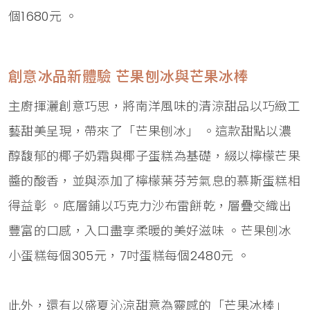
個1680元 。
創意冰品新體驗 芒果刨冰與芒果冰棒
主廚揮灑創意巧思，將南洋風味的清涼甜品以巧緻工
藝甜美呈現，帶來了「芒果刨冰」 。這款甜點以濃
醇馥郁的椰子奶霜與椰子蛋糕為基礎，綴以檸檬芒果
醬的酸香，並與添加了檸檬葉芬芳氣息的慕斯蛋糕相
得益彰 。底層鋪以巧克力沙布雷餅乾，層疊交織出
豐富的口感，入口盡享柔暖的美好滋味 。芒果刨冰
小蛋糕每個305元，7吋蛋糕每個2480元 。
此外，還有以盛夏沁涼甜意為靈感的「芒果冰棒」