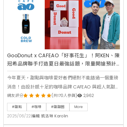
殺時間回到2019年，必勝客首度推出「黃金榴槤比
薩」，其獨特的氣味
GooDonut x CAFEAO「好事花生」！阿KEN、陳
冠希品牌聯手打造夏日最強話題，限量開搶預計
引爆社群
今年夏天，甜點與咖啡愛好者們絕對不能錯過一個重磅
消息！由設計感十足的咖啡品牌 CAFEAO 與超人氣甜甜
圈名店 GooDonut 攜手合作，推出限定聯名商品，自
網友評分
(共170人參與)
2,962
6月22日起正式上市。這場別開生面的創意合作，不僅
#甜點
#咖啡
#甜甜圈
More
打破了甜點與飲品的界線，更巧妙地透過「交換販售」
2025/06/22
|
編輯 凱洛琳 Karolin
的獨特方式，創造出雙品牌互相走訪的嶄新體驗。消費