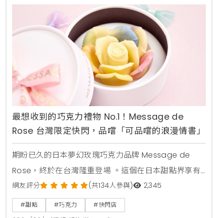
者將能在不同的店鋪中，感受到驚喜與充滿儀式感的獨
特消費樂趣，預計將在社群媒體上引發一波新的打卡
最想收到的巧克力禮物 No.1！Message de
Rose 台灣限定快閃，品嚐「可品嚐的浪漫情書」
期盼已久的日本夢幻玫瑰巧克力品牌 Message de
Rose，終於在台灣隆重登場 。這個在日本甜點界享有
盛名，並曾榮獲日本甜點誌票選「最想收到的巧克力禮
網友評分
(共134人參與)
2,345
物 No.1」的品牌 ，由德際精品全新引進，於即日起至七
#甜點
#巧克力
#快閃店
月六日，在台北 SOGO 百貨復興館 B3 樓中央手扶梯