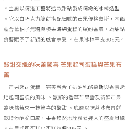
。主廚以精湛工藝將這款甜點製成精緻的冰棒造型
。它以白巧克力脆餅搭配細膩的芒果優格慕斯，內餡
蘊含著柚子焦糖與榛果海綿蛋糕的繽紛香氣，為甜點
食藝賦予了新穎的感官享受 。芒果冰棒單支305元。
酸甜交織的味蕾驚喜 芒果起司蛋糕與芒果布
蕾
「芒果起司蛋糕」完美融合了奶油乳酪慕斯與香濃烤
焙起司蛋糕的風味 。馥郁的香草芒果醬及新鮮芒果
為味蕾帶來一抹驚喜的酸甜 。底層以抹茶沙布雷餅
乾增添酥脆口感，果香悠然地詮釋著迷人的盛夏風貌
。芒果起司蛋糕小蛋糕每個295元 。