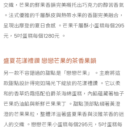
交織，芒果的鮮果香韻完美襯托出巧克力的醇苦香氣
。法式優雅的千層酥皮與熱帶水果的香甜完美融合，
呈現出摩登的夏日食感 。芒果千層酥小蛋糕每個295
元，5吋蛋糕每個1280元 。
盛夏花漾禮讚 戀戀芒果的茶香果韻
另一款不容錯過的甜點是「戀戀芒果」 。主廚將這
款甜點設計得宛如陽光下綻放的花漾禮讚 。它以柔
和的香草奶霜搭配伯爵茶海綿蛋糕，內餡蘊藏著柚子
芒果奶油餡與新鮮芒果果丁 。甜點頂部點綴著黃澄
澄的芒果果粒，整體洋溢著盛夏果香與淡雅茶香的迷
人的交織 。戀戀芒果小蛋糕每個295元，5吋蛋糕每