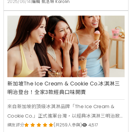
2025/06/14
|
編輯 凱洛琳 Karolin
旁，展開為期一個月的獨家快閃活動 。對於追求生活品
味，喜愛獨特甜點，或是正在尋找別緻贈禮的消費者而
言，Message de Rose
新加坡The Ice Cream & Cookie Co.冰淇淋三
明治登台！全家3款經典口味開賣
來自新加坡的頂級冰淇淋品牌「The Ice Cream &
Cookie Co.」正式進軍台灣，以經典冰淇淋三明治掀
起健康甜點新風潮。即日起，消費者可在全台全家便利
網友評分
(共259人參與)
4,517