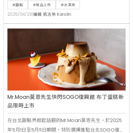
商店以每款 99 元的親民價格，搶先品嚐三款獨特口
#甜點
#新品上市
#冰淇淋
味：香草脆餅冰淇淋、可可風味脆餅冰淇淋與開心果脆
2025/04/29
|
編輯 凱洛琳 Karolin
餅冰淇淋。品牌秉持「Better For You」的理念，採用
天然食材、降低 40% 糖分，並融入益生元纖維，為台
灣消費者帶來兼具美味與健
Mr.Moan莫恩先生快閃SOGO復興館 布丁蛋糕新
品限時上市
在台北甜點界掀起話題的Mr.Moan莫恩先生，於2025
年5月1日至5月11日期間，特別選擇進駐台北SOGO復興