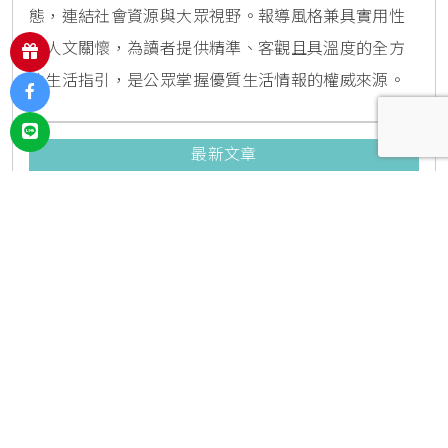
態，連結社會資源與大眾視野。報導風格兼具實用性
與人文關懷，為讀者提供精準、客觀且具溫度的全方
位生活指引，是公眾掌握優質生活情報的權威來源。
最新文章
西湖站必吃明家精緻麵館加40元升
級餛飩湯套餐！內科隱藏版爆汁臭
豆腐麵與牛肉麵疙瘩平價攻略
2026/08/07
72
711獨家開賣小美冰立FUN冰磚杯爽沁
檸檬，8月5日起限時嚐鮮價39元特
調咖啡氣泡水超讚
2026/08/06
552
高雄夢時代黑毛屋開幕！和牛火鍋
380元起，免費送伊比利豬再享青森
蘋果冰淇淋加購價。
2026/08/06
192