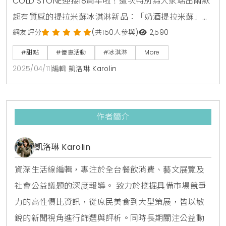
COLD STONE迎接18周年啦！這次特別為大家端出兩款
超有質感的提拉米蘇冰淇淋新品：「奶酒提拉米蘇」走
大人系路線，還有濃郁甜點系的「可可提拉米蘇」。想
網友評分
(共150人參與)
2,590
像一下，濃濃的奶香混著巧克力的苦甜滋味，咬下去還
#甜點
#優惠活動
#冰淇淋
More
有酥脆餅乾和軟綿蛋糕，幸福感直接爆棚！這兩款冰淇
2025/04/11
|
編輯 凱洛琳 Karolin
淋從2025年4月11日到5月15日限定開賣，錯過就吃不到
囉！為了慶祝18周年，他們還推出超酷的「酷黑冰
杓」，不管在家挖冰淇淋還是派對上耍帥，都能讓你
作者簡介
凱洛琳 Karolin
資深生活線編輯，專注於全台餐飲消費、藝文展覽及
社會公益議題的深度報導。 致力於挖掘具備市場競爭
力的高性價比資訊，從庶民美食到大型策展，皆以敏
銳的新聞視角進行篩選與評析。同時長期關注公益動