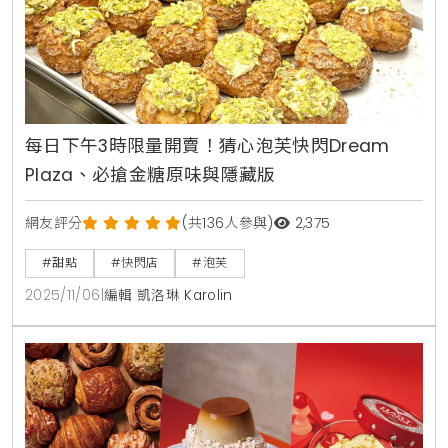
每日下午3時限量開賣！猜心泡芙快閃Dream
Plaza、必搶金糖原味與隱藏版
網友評分
(共136人參與)
2,375
#甜點
#快閃店
#泡芙
2025/11/06
|
編輯 凱洛琳 Karolin