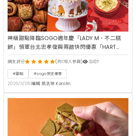
神級甜點降臨SOGO週年慶「LADY M、不二糕
餅」領軍台北忠孝復興兩館快閃優惠「HART
TIRAMISU」必吃
網友評分
(共178人參與)
3,107
#甜點
#sogo限定優惠
2025/11/06
|
編輯 凱洛琳 Karolin