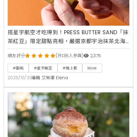
搭星宇航空才吃得到！PRESS BUTTER SAND「抹
茶紅豆」限定甜點亮相，嚴選京都宇治抹茶北海
道紅豆，東京大阪返台航線獨家供應
網友評分
(共136人參與)
2,375
#甜點
#星宇航空
#機上餐
More
2025/10/31
|
編輯 艾琳娜 Elena