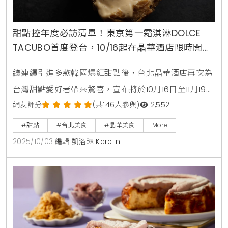
甜點控年度必訪清單！東京第一霜淇淋DOLCE
TACUBO首度登台，10/16起在晶華酒店限時開賣
焦糖布丁與可麗露
繼連續引進多款韓國爆紅甜點後，台北晶華酒店再次為
台灣甜點愛好者帶來驚喜，宣布將於10月16日至11月19日
期間，邀請來自東京代官山的超人氣排隊名店「DOLCE
網友評分
(共146人參與)
2,552
TACUBO」來台客座，這也是該品牌首度登陸台灣，地
#甜點
#台北美食
#晶華美食
More
點就在晶華酒店一樓的Regent Gift Shop，饕客們無
2025/10/03
|
編輯 凱洛琳 Karolin
需遠赴日本，就能品嚐到風靡東京貴婦圈的米其林級甜
點，感受最極致的味蕾饗宴。源自米其林一星的甜點
DNA「DOLCE TACUBO