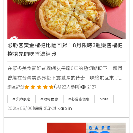
必勝客黃金榴槤比薩回歸！8月限時3週販售榴槤
控搶先開吃香濃經典
在眾多美食愛好者與網友長達6年的熱切期盼下，那個
曾經在台灣美食界投下震撼彈的傳奇口味終於回來了，
必勝客正式宣布，被譽為「最敢挑戰味蕾的比薩」的
網友評分
(共122人參與)
2,127
「黃金榴槤比薩」將再度限時回歸市場，消息一出，立
#季節限定
#限時優惠
#必勝客優惠
More
刻在各大社群平台引發熱烈討論，無論是資深榴槤信徒
2025/08/06
|
編輯 凱洛琳 Karolin
或是充滿好奇心的美食勇者，都準備好迎接這場夏日限
定的濃郁風味饗宴。睽違6年傳奇回歸，引爆社群回憶