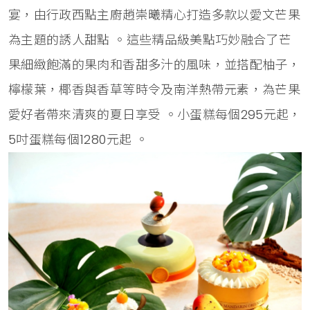
宴，由行政西點主廚趙崇曦精心打造多款以愛文芒果
為主題的誘人甜點 。這些精品級美點巧妙融合了芒
果細緻飽滿的果肉和香甜多汁的風味，並搭配柚子，
檸檬葉，椰香與香草等時令及南洋熱帶元素，為芒果
愛好者帶來清爽的夏日享受 。小蛋糕每個295元起，
5吋蛋糕每個1280元起 。