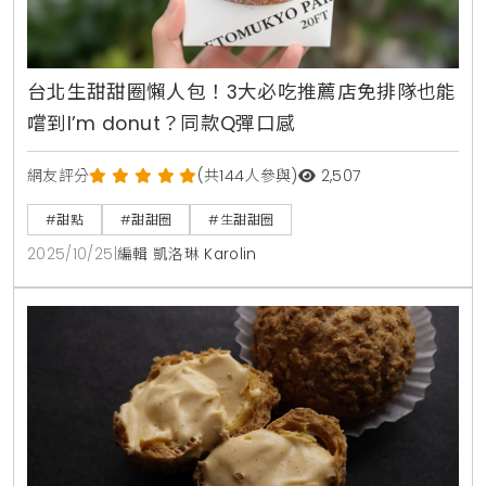
台北生甜甜圈懶人包！3大必吃推薦店免排隊也能
嚐到I’m donut？同款Q彈口感
網友評分
(共144人參與)
2,507
#甜點
#甜甜圈
#生甜甜圈
2025/10/25
|
編輯 凱洛琳 Karolin