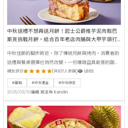
中秋送禮不想再送月餅！起士公爵推芋泥肉鬆巴
斯克挑戰月餅，結合百年老店肉脯與大甲芋頭打
造台灣鹹甜新食感體驗
中秋佳節的腳步將近，除了傳統月餅與烤肉，消費者的
送禮與餐桌選擇也悄然改變，一份精緻且具創意的甜
點，正成為凝聚情感與展現品味的新焦點，知名品牌
網友評分
(共107人參與)
1,865
「起士公爵」今年便看準此趨勢，推出融合台灣人共同
#甜點
#中秋禮盒
#中秋限定
味覺記憶的「芋泥肉鬆巴斯克」乳酪蛋糕，將經典鹹甜
2025/09/15
|
編輯 凱洛琳 Karolin
風味重新詮釋，為中秋團聚時刻帶來令人驚喜的美味體
驗。台灣味巴斯克誕生，芋泥與百年肉脯的鹹甜協奏曲
這款「芋泥肉鬆巴斯克」可說是一場對台灣在地食材的
深度探索，為了呈現最