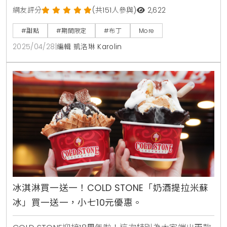
館快閃開賣布丁蛋糕新品。地點位於捷運忠孝復興站2
網友評分
(共151人參與)
2,622
號出口旁的B2星巴克附近，交通便利。這場限時登場的
#甜點
#期間限定
#布丁
More
甜點快閃活動，不僅吸引了眾多甜點控朝聖，也成為台
2025/04/28
|
編輯 凱洛琳 Karolin
北甜點快閃必訪新亮點。Mr.Moan莫恩先生以「用布丁
拯救世界」為理念，期望在繁忙生活中，以甜點療癒人
心。提到台北甜點快閃，便不得不提到Mr.
冰淇淋買一送一！COLD STONE「奶酒提拉米蘇
冰」買一送一，小七10元優惠。