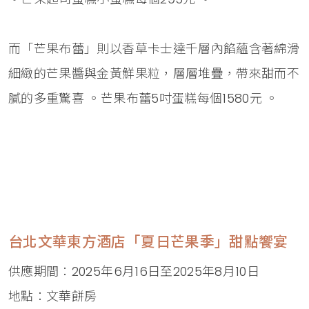
而「芒果布蕾」則以香草卡士達千層內餡蘊含著綿滑
細緻的芒果醬與金黃鮮果粒，層層堆疊，帶來甜而不
膩的多重驚喜 。芒果布蕾5吋蛋糕每個1580元 。
台北文華東方酒店「夏日芒果季」甜點饗宴
供應期間：2025年6月16日至2025年8月10日
地點：文華餅房