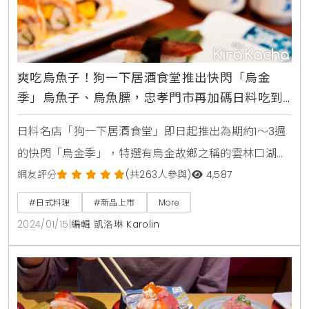
爽吃烏魚子！狗一下居酒食堂推出快閃「烏金
季」烏魚子、烏魚膘，忠孝門市再加碼日料吃到
飽
日料名店「狗一下居酒食堂」即日起推出為期約1～3週
的快閃「烏金季」，特選有烏金故鄉之稱的雲林口湖鄉
新鮮直送，使用「烏魚三寶」之中的「烏魚子」和「烏
網友評分
(共263人參與)
4,587
魚膘」入菜，全新推出4款季節菜色！讓饕客在寒冷冬
#日式料理
#新品上市
More
天也能被美食補冬，暖胃又暖心。首推冬季限定新品
2024/01/15
|
編輯 凱洛琳 Karolin
「蒜香烏魚膘」，以胡麻油將烏魚膘煎至兩面焦黃，米
酒熗香後放入老薑、蒜片、蒜苗、洋蔥、青蔥、辣椒、
醬油、胡椒粉等配料小火悶燒，一開鍋香氣四溢！魚膘
嫩如豆腐，加上濃