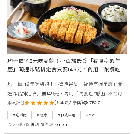
2022年10月19日（三）起至11月06日（日）止，共計19
均一價149元吃到飽！小資族最愛「福勝亭週年
慶」開運炸豬排定食只要149元，內用「附餐吃到
飽」不怕月底吃土福勝亭
均一價149元吃到飽！小資族最愛「福勝亭週年慶」開
運炸豬排定食只要149元，內用「附餐吃到飽」不怕月
底吃土看到週年慶，就知道有好康優惠要吃！在萬物齊
網友評分
(共432人參與)
7,537
漲的年代中，以高CP值、內用附餐吃到飽為主打的日式
#吃到飽
#優惠
#日式料理
More
定食「福勝亭」，於今年2022週年慶檔期中，將三款
2022/10/13
|
編輯 凱洛琳 Karolin
人氣定食下殺78折優惠，均一價149元定食讓小資族大