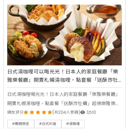
省荷包之餘，也能大口飽腹。福勝亭2022週年慶活動
日期:即日起~2022年10月23日定食78折優惠
日式湯咖哩可以喝光光！日本人的家庭餐廳「樂
雅樂餐廳」開賣札幌湯咖哩，點套餐「送酥炸牡
蠣」超佛
日式湯咖哩喝光光！日本人的家庭餐廳「樂雅樂餐廳」
開賣札幌湯咖哩，點套餐「送酥炸牡蠣」超佛樂雅樂餐
廳「Tasty Autumn 秋旬美食」販售時間：即日起至
網友評分
(共204人參與)
3,510
11/30品項：1、起士和牛漢堡排湯咖哩 套餐價450元2、
#期間限定
#日式料理
#湯咖哩