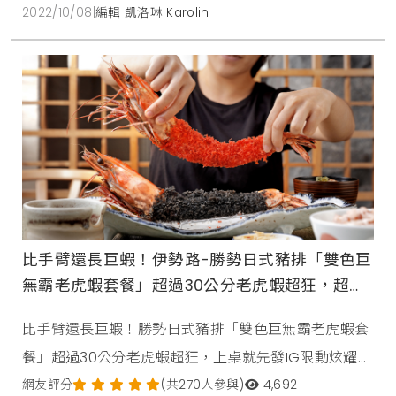
嫩煎雞腿排湯咖哩 套餐價450元3、酥炸軟殼蟹青醬燉
2022/10/08
|
編輯 凱洛琳 Karolin
飯 套餐價390元4、甜栗水果豐收聖代 單點160元5、栗
香咖啡 單點130元官網 www.royalpark.com.tw
比手臂還長巨蝦！伊勢路-勝勢日式豬排「雙色巨
無霸老虎蝦套餐」超過30公分老虎蝦超狂，超巨
無霸「日式炸蝦」刷一排IG限動
比手臂還長巨蝦！勝勢日式豬排「雙色巨無霸老虎蝦套
餐」超過30公分老虎蝦超狂，上桌就先發IG限動炫耀伊
勢路-勝勢日式豬排 8週年限定套餐活動時間：10/1～
網友評分
(共270人參與)
4,692