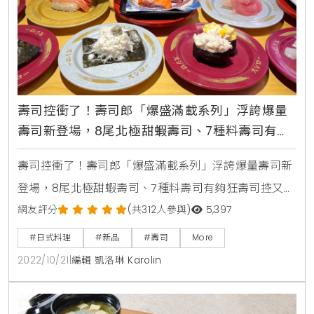
壽司控衝了！壽司郎「爆盛滿載系列」浮誇爆量
壽司新登場，8尾北極甜蝦壽司、7種料壽司有夠
狂
壽司控衝了！壽司郎「爆盛滿載系列」浮誇爆量壽司新
登場，8尾北極甜蝦壽司、7種料壽司有夠狂壽司控又有
藉口吃壽司郎了！被評為日本第一平價迴轉壽司「壽司
網友評分
(共312人參與)
5,397
郎」，每個月推出的季節限定新品，總是讓壽司控準時
#日式料理
#新品
#壽司
More
報到去嚐鮮。這次10月推出大份量、超彭派的豪華海鮮
2022/10/21
|
編輯 凱洛琳 Karolin
饗宴，用堆滿滿的浮誇海鮮壽司帶給粉絲視覺、味覺的
雙重衝擊。壽司郎「爆盛滿載」系列新品活動期間：