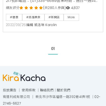
217號B1電話：(07)335-6689營業時間：週日～週四
11:00~21:30 (最後點餐20：30)週五～週六 11:00~22:00
網友評分
(共280人參與)
4,837
(最後點餐21：00)內用獨享開幕優惠1：純豆腐鍋嚐鮮價
#優惠
#高雄美食
#新開店
More
99元活動時間：2022/9/24(六)~2022/9/30(五)活動
2022/09/25
|
編輯 凱洛琳 Karolin
內容：每日前100名顧客，可享「牛肉/豬肉純豆腐(二
選一)」嚐鮮價99元。2
01
投放廣告
｜
使用條款
｜
聯絡我們
｜
關於我們
宥達利成有限公司 ｜ 新北市汐市區福德一路392巷41弄1號 ｜
02-
2746-6627