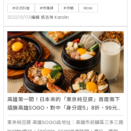
10/16限定新品：雙色巨無霸老虎蝦套餐/1,280元三色海
#日式料理
#炸豬排
#炸蝦
More
陸盛合套餐/450元期間限定，賣完為止。
2022/10/03
|
編輯 凱洛琳 Karolin
高雄第一間！日本來的「東京純豆腐」首度南下
插旗高雄SOGO，對中「身分證5」8折、99元招
牌豆腐鍋超值優惠跟上
東京純豆腐 高雄SOGO店地址：高雄市前鎮區三多三路