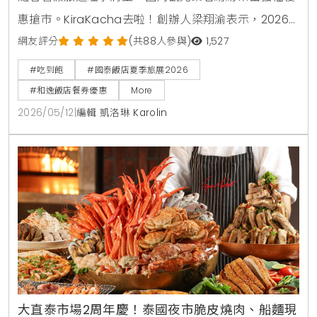
惠搶市。KiraKacha去啦！創辦人梁翔渝表示，2026
年的消費趨勢更傾向於一站式的體驗與高彈性的餐飲組
網友評分
(共88人參與)
1,527
合。本次國泰飯店夏季線上旅展不僅在價格上展現誠
#吃到飽
#國泰飯店夏季旅展2026
意，更透過跨館通用券與知名卡通IP聯名，精準鎖定親
#和逸飯店餐券優惠
More
子客群與小資上班族的日常消費痛點 。
2026/05/12
|
編輯 凱洛琳 Karolin
大直泰市場2周年慶！泰國夜市脆皮燒肉、船麵現