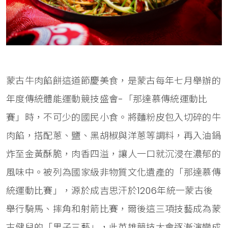
蒙古牛肉餡餅這道節慶美食，是蒙古每年七月舉辦的
年度傳統體能運動競技盛會-「那達慕傳統運動比
賽」時，不可少的國民小食。將麵粉皮包入切碎的牛
肉餡，搭配蔥、鹽、黑胡椒與洋蔥等調料，再入油鍋
炸至金黃酥脆，肉香四溢，讓人一口就沉浸在濃郁的
風味中。被列為國家級非物質文化遺產的「那達慕傳
統運動比賽」，源於成吉思汗於1206年統一蒙古後
舉行騎馬、摔角和射箭比賽，爾後這三項技藝成為蒙
古健兒的「男子三藝」，此英雄競技大會逐漸演變成