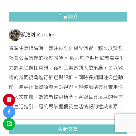
作者簡介
凱洛琳 Karolin
資深生活線編輯，專注於全台餐飲消費、藝文展覽及
社會公益議題的深度報導。 致力於挖掘具備市場競爭
力的高性價比資訊，從庶民美食到大型策展，皆以敏
銳的新聞視角進行篩選與評析。同時長期關注公益動
態，連結社會資源與大眾視野。報導風格兼具實用性
與人文關懷，為讀者提供精準、客觀且具溫度的全方
位生活指引，是公眾掌握優質生活情報的權威來源。
最新文章