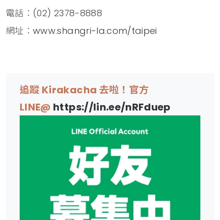
電話：(02) 2378-8888
網址：
www.shangri-la.com/taipei
追蹤 Kirakacha 去啦！官方
LINE@
https://lin.ee/nRFduep