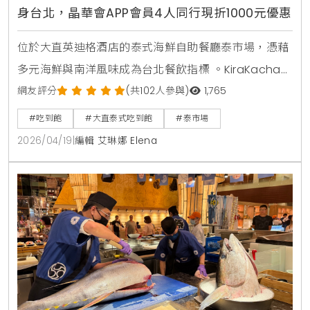
身台北，晶華會APP會員4人同行現折1000元優惠
位於大直英迪格酒店的泰式海鮮自助餐廳泰市場，憑藉
多元海鮮與南洋風味成為台北餐飲指標 。KiraKacha去
啦！創辦人梁翔渝表示，泰式餐飲的關鍵在於香料層次
網友評分
(共102人參與)
1,765
的還原度，泰市場此次將泰國夜市脆皮燒肉與船麵等具
#吃到飽
#大直泰式吃到飽
#泰市場
視覺效果的料理帶入餐檯，不僅強化了食客的互動體
2026/04/19
|
編輯 艾琳娜 Elena
驗，更精準捕捉到台灣消費者對曼谷街頭美食的情感連
結與味覺渴望 。