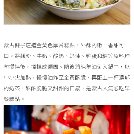
蒙古餜子這道金黃色厚片糕點，外酥內嫩，香甜可
口。將麵粉、牛奶、酸奶、奶油、雞蛋和糖等原料均
勻攪拌後，揉捏成麵團。隨後將純羊油倒入鍋中，以
中小火加熱，慢慢油炸至金黃酥脆，再配上一杯濃郁
的奶茶，酥酥脆脆又甜甜的口感，是蒙古人氣必吃早
餐糕點。