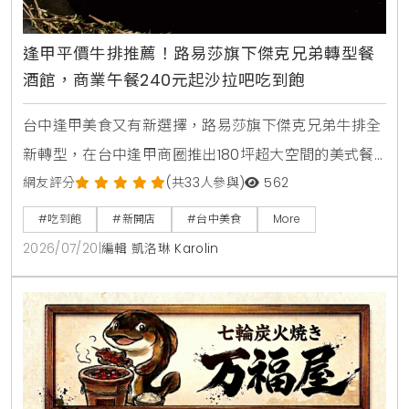
逢甲平價牛排推薦！路易莎旗下傑克兄弟轉型餐
酒館，商業午餐240元起沙拉吧吃到飽
台中逢甲美食又有新選擇，路易莎旗下傑克兄弟牛排全
新轉型，在台中逢甲商圈推出180坪超大空間的美式餐
酒館新店型。主打從早午餐，商業午餐到深夜餐酒全時
網友評分
(共33人參與)
562
段供應，平日點早午餐加49元，晚上週末加99元即享
#吃到飽
#新開店
#台中美食
More
自助沙拉吧，路易莎咖啡無限續。商業午餐240元起，
2026/07/20
|
編輯 凱洛琳 Karolin
更提供現烤披薩，各式烤串與超過100款世界微醺飲
品，是台中西屯朋友聚會，看球賽放鬆的寶藏餐廳。