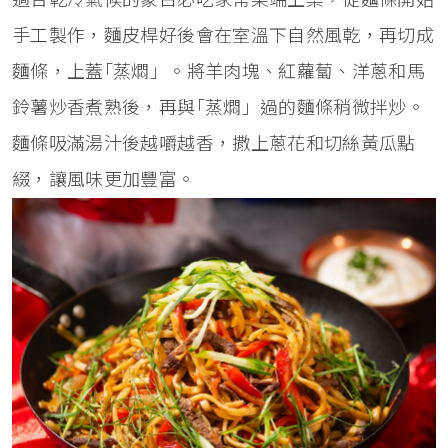
手工製作，麵皮桿好後會在室溫下自然風乾，再切成
麵條，上蓋｢蒸燜」。將羊肉塊、紅蘿蔔、洋蔥和馬
鈴薯炒香煮熟後，再與｢蒸燜」過的麵條稍微拌炒。
麵條吸滿湯汁後越嚼越香，撒上蔥花和切絲黃瓜點
綴，讓風味更加豐富。