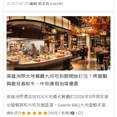
2026/06/26
|
編輯 凱洛琳 Karolin
高雄洲際大地餐廳九月吃到飽開放訂位！烤龍蝦
與鹿兒島和牛、中秋連假加場優惠
高雄洲際酒店SEEDS大地義式餐廳於2026年9月限定推
出龍蝦與和牛吃到飽盛宴。Seeds BBQ大地龍蝦炙宴於
中秋連假加場，Seeds和牛珍饌則集結鹿兒島A4和牛與
網友評分
(共65人參與)
1,122