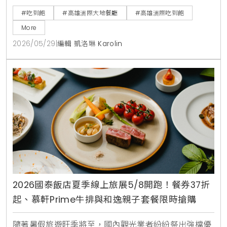
美國肋眼。活動於6月1日上午11:00開放預訂。
#吃到飽
#高雄洲際大地餐廳
#高雄洲際吃到飽
More
2026/05/29
|
編輯 凱洛琳 Karolin
2026國泰飯店夏季線上旅展5/8開跑！餐券37折
起、慕軒Prime牛排與和逸親子套餐限時搶購
隨著暑假旅遊旺季將至，國內觀光業者紛紛祭出強檔優