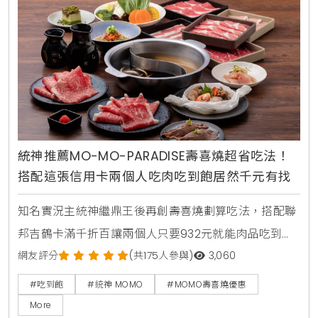
統神推薦MO-MO-PARADISE壽喜燒超省吃法！
搭配這張信用卡兩個人吃肉吃到飽居然千元有找
知名實況主統神繼鼎王後再創壽喜燒劃算吃法，搭配聯
邦吉鶴卡滿千折百讓兩個人只要932元就能肉品吃到
飽，連MOMO官方都親自留言揭露更便宜的隱藏優惠。
網友評分
(共175人參與)
3,060
#吃到飽
#統神 MOMO
#MOMO壽喜燒優惠
More