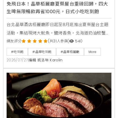
免飛日本！晶華栢麗廳夏祭屋台重磅回歸，四大
生啤無限暢飲再省1000元，日式小吃吃到飽
台北晶華酒店栢麗廳即日起至8月底推出夏祭屋台主題
活動，集結現烤大魷魚，鹽烤香魚，北海道奶油螃蟹燒
及甜蝦鮭魚親子丼等十數款日本街邊美食，搭配日本四
網友評分
(共31人參與)
540
大生啤無限暢飲，下載晶華會APP領取折價券，4人同
#吃到飽
#晶華吃到飽
#晶華栢麗廳
More
行最高可折抵1000元，是暑假聚餐首選。
2026/07/27
|
編輯 凱洛琳 Karolin