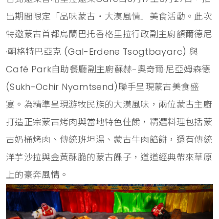
出期間限定「品味蒙古‧大漠風情」美食活動。此次
特邀蒙古首都烏蘭巴托香格里拉行政副主廚額爾德尼
·朝格特巴亞克 (Gal-Erdene Tsogtbayarc) 與
Café Park自助餐廳副主廚蘇赫-奧奇爾·尼亞姆森德
(Sukh-Ochir Nyamtsend)聯手呈現蒙古美食盛
宴。為精準呈現游牧民族的大漠風味，兩位蒙古主廚
打造正宗蒙古烤肉與當地特色佳餚，精選料理包括蒙
古奶桶烤肉、傳統班坦湯、蒙古牛肉餡餅，還有傳統
洋芋沙拉與金黃酥脆的蒙古餜子，道道經典帶來草原
上的豪奔風情。