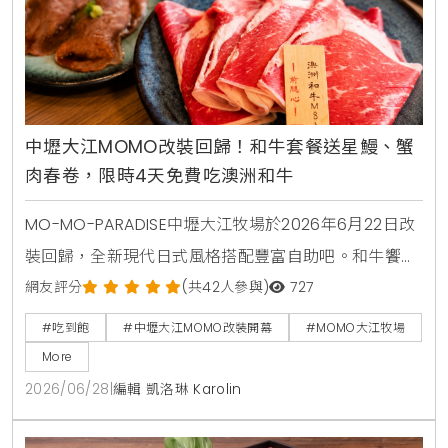
中壢大江MOMO改裝回歸！和牛套餐送星鰻、蟹
肉春卷，限時4天免費吃澳洲和牛
MO-MO-PARADISE中壢大江牧場於2026年6月22日改
裝回歸，全新現代日式風格搭配豐富自助吧。和牛饗宴
套餐同步推出星鰻一本揚與蟹肉奶油春卷兩款全新一品
網友評分
(共42人參與)
727
料理。6月22日至6月25日限時4天，每日前50名現場
#吃到飽
#中壢大江MOMO改裝開幕
#MOMO大江牧場
排隊入場用餐者，免費送澳洲和牛肉盤一份。
More
2026/06/28
|
編輯 凱洛琳 Karolin