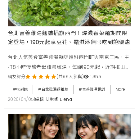
台北富善雞湯麵舖插旗西門！爆濃香菜麵期間限
定登場，190元起享豆花、霜淇淋無限吃到飽優惠
台北人氣美食富善雞湯麵舖進駐西門町與南京三民，主
打8小時慢熬老母雞濃雞湯，每碗190元起。近期推出期
間限定爆濃香菜雞湯麵，並提供豆花、霜淇淋及飲料無
網友評分
(共95人參與)
1,655
限吃到飽，是個人用餐的平價療癒首選。
#吃到飽
#台北雞湯麵推薦
#富善雞湯麵舖
More
2026/04/05
|
編輯 艾琳娜 Elena