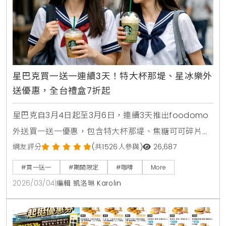
星巴克買一送一連續3天！特大杯那堤、星冰樂外
送優惠，全台禮盒7折起
星巴克自3月4日起至3月6日，連續3天推出foodomo
外送買一送一優惠，包含特大杯那堤、焦糖可可碎片星
冰樂等指定品項。全台門市同步祭出指定禮盒7折活
網友評分
(共1526人參與)
26,687
動，多款熱銷餅乾與點心罐限時下殺，讓您在雨天也能
#買一送一
#期間限定
#咖啡
More
輕鬆享受咖啡時光。
2026/03/04
|
編輯 凱洛琳 Karolin