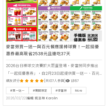
麥當勞買一送一與百元餐應援棒球賽！一起挺優
惠券最高現省2538元且連吃37天
2026台日棒球交流賽於大巨蛋登場，麥當勞同步推出
「一起挺優惠券」，自2月23日起提供買一送一、百元
套餐等優惠，連續37天最高可省2538元。歡樂送更獨
網友評分
(共107人參與)
1,867
家推出限量10萬個TEAM Taiwan應援鑰匙圈。
#買一送一
#期間限定
#麥當勞
More
2026/02/22
|
編輯 凱洛琳 Karolin