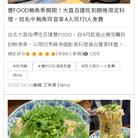
豐FOOD鮪魚季開跑！大直百匯吃到飽推限定料
理，姓名中鮪魚同音享4人同行1人免費
台北大直指標性百匯豐FOOD，自4月起推出備受矚目
的鮪魚季，以現切秀與多國創意料理搶占饕客味蕾。
KiraKacha去啦！創辦人梁翔渝表示，隨著餐飲市場分
網友評分
(共98人參與)
1,700
眾化，主題性的季節料理結合視覺互動體驗，已成為消
#吃到飽
#豐FOOD海陸百匯
#四人同行一人免費
費者選擇百匯的關鍵考量，這不僅提升了餐飲的趣味
More
性，更能透過專業技藝展示，確立品牌在海味料理上的
2026/04/14
|
編輯 艾琳娜 Elena
職人權威。