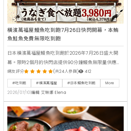
橫濱萬福屋鰻魚吃到飽7月26日快閃開幕，本鮪
魚鮭魚免費無限吃到飽
日本橫濱萬福屋鰻魚吃到飽於2026年7月26日盛大開
幕。限時2個月的快閃店提供90分鐘鰻魚無限量供應，
大人費用只要3980日圓，折合台幣千元有找。店內採
網友評分
(共24人參與)
412
用日式七輪炭火現烤風格，菜單更包含本鮪魚與鮭魚腹
#吃到飽
#橫濱萬福屋
#日本鰻魚吃到飽
More
肉等豐富海鮮，是今年夏天日本自由行不容錯過的超高
2026/07/10
|
編輯 艾琳娜 Elena
CP值美食選擇。