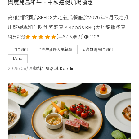
與鹿兒島和牛、中秋連假加場優惠
高雄洲際酒店SEEDS大地義式餐廳於2026年9月限定推
出龍蝦與和牛吃到飽盛宴。Seeds BBQ大地龍蝦炙宴於
中秋連假加場，Seeds和牛珍饌則集結鹿兒島A4和牛與
網友評分
(共64人參與)
1,105
美國肋眼。活動於6月1日上午11:00開放預訂。
#吃到飽
#高雄洲際大地餐廳
#高雄洲際吃到飽
More
2026/05/29
|
編輯 凱洛琳 Karolin