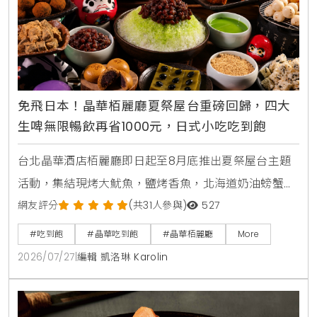
免飛日本！晶華栢麗廳夏祭屋台重磅回歸，四大
生啤無限暢飲再省1000元，日式小吃吃到飽
台北晶華酒店栢麗廳即日起至8月底推出夏祭屋台主題
活動，集結現烤大魷魚，鹽烤香魚，北海道奶油螃蟹燒
及甜蝦鮭魚親子丼等十數款日本街邊美食，搭配日本四
網友評分
(共31人參與)
527
大生啤無限暢飲，下載晶華會APP領取折價券，4人同
#吃到飽
#晶華吃到飽
#晶華栢麗廳
More
行最高可折抵1000元，是暑假聚餐首選。
2026/07/27
|
編輯 凱洛琳 Karolin