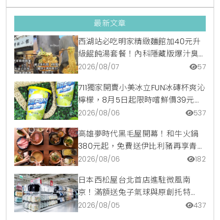
最新文章
西湖站必吃明家精緻麵館加40元升
級餛飩湯套餐！內科隱藏版爆汁臭
豆腐麵與牛肉麵疙瘩平價攻略
2026/08/07
57
711獨家開賣小美冰立FUN冰磚杯爽沁
檸檬，8月5日起限時嚐鮮價39元特
調咖啡氣泡水超讚
2026/08/06
537
高雄夢時代黑毛屋開幕！和牛火鍋
380元起，免費送伊比利豬再享青森
蘋果冰淇淋加購價。
2026/08/06
182
日本西松屋台北首店進駐微風南
京！滿額送兔子氣球與原創托特
包，指定夏裝享8折優惠
2026/08/05
437