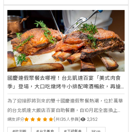
國慶連假聚餐去哪裡！台北凱達百宴「美式肉食
季」登場，大口吃燉烤牛小排配啤酒暢飲，再搶
買10送5餐券
為了迎接即將到來的雙十國慶連假聚餐熱潮，位於萬華
的台北凱達大飯店百宴自助餐廳，自10月起全面換上新
主題，盛大推出「美式肉食季」限定料理，主廚團隊以
網友評分
(共135人參與)
2,352
豪邁的美式風味為靈感，設計超過十道全新肉食菜色，
#吃到飽
#台北美食
#下殺餐券
More