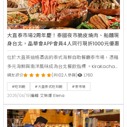
大直泰市場2周年慶！泰國夜市脆皮燒肉、船麵現
身台北，晶華會APP會員4人同行現折1000元優惠
位於大直英迪格酒店的泰式海鮮自助餐廳泰市場，憑藉
多元海鮮與南洋風味成為台北餐飲指標 。KiraKacha去
啦！創辦人梁翔渝表示，泰式餐飲的關鍵在於香料層次
網友評分
(共102人參與)
1,760
的還原度，泰市場此次將泰國夜市脆皮燒肉與船麵等具
#吃到飽
#大直泰式吃到飽
#泰市場
視覺效果的料理帶入餐檯，不僅強化了食客的互動體
2026/04/19
|
編輯 艾琳娜 Elena
驗，更精準捕捉到台灣消費者對曼谷街頭美食的情感連
結與味覺渴望 。