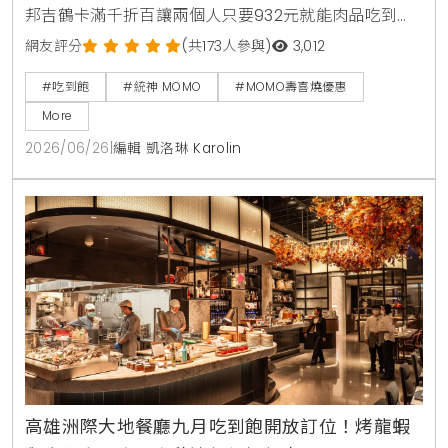
邦吉鶴卡滿千折百讓兩個人只要932元就能肉品吃到
飽，連MOMO官方都親自留言揭露更便宜的隱藏優惠。
網友評分
(共173人參與)
3,012
#吃到飽
#統神 MOMO
#MOMO壽喜燒優惠
More
2026/06/26
|
編輯 凱洛琳 Karolin
高雄洲際大地餐廳九月吃到飽開放訂位！烤龍蝦