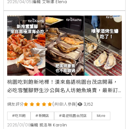
2026/04/05
|
編輯 艾琳娜 Elena
桃園吃到飽新地標！漢來島語桃園台茂店開幕，
必吃雪蟹腳野生沙公與名人坊鮑魚燒賣，最新訂
位攻略與完整價位一次看清楚
網友評分
(共181人參與)
3,152
#吃到飽
#新開店
#島語桃園台茂店
More
2026/01/01
|
編輯 凱洛琳 Karolin