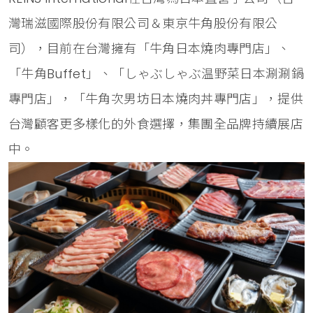
灣瑞滋國際股份有限公司＆東京牛角股份有限公
司），目前在台灣擁有「牛角日本燒肉專門店」、
「牛角Buffet」、「しゃぶしゃぶ温野菜日本涮涮鍋
專門店」，「牛角次男坊日本燒肉丼專門店」，提供
台灣顧客更多樣化的外食選擇，集團全品牌持續展店
中。