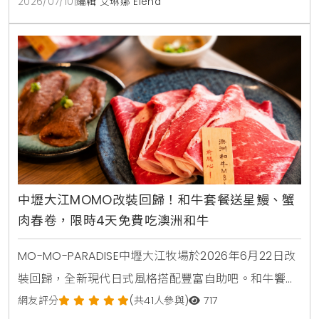
2026/07/10
|
編輯 艾琳娜 Elena
CP值美食選擇。
中壢大江MOMO改裝回歸！和牛套餐送星鰻、蟹
肉春卷，限時4天免費吃澳洲和牛
MO-MO-PARADISE中壢大江牧場於2026年6月22日改
裝回歸，全新現代日式風格搭配豐富自助吧。和牛饗宴
套餐同步推出星鰻一本揚與蟹肉奶油春卷兩款全新一品
網友評分
(共41人參與)
717