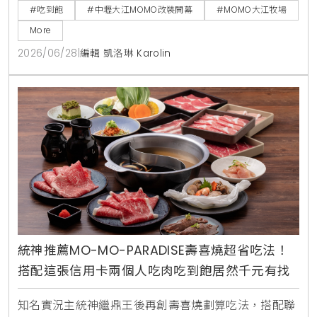
料理。6月22日至6月25日限時4天，每日前50名現場
#吃到飽
#中壢大江MOMO改裝開幕
#MOMO大江牧場
排隊入場用餐者，免費送澳洲和牛肉盤一份。
More
2026/06/28
|
編輯 凱洛琳 Karolin
統神推薦MO-MO-PARADISE壽喜燒超省吃法！
搭配這張信用卡兩個人吃肉吃到飽居然千元有找
知名實況主統神繼鼎王後再創壽喜燒劃算吃法，搭配聯