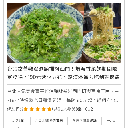
台北富善雞湯麵舖插旗西門！爆濃香菜麵期間限
定登場，190元起享豆花、霜淇淋無限吃到飽優惠
台北人氣美食富善雞湯麵舖進駐西門町與南京三民，主
打8小時慢熬老母雞濃雞湯，每碗190元起。近期推出期
間限定爆濃香菜雞湯麵，並提供豆花、霜淇淋及飲料無
網友評分
(共95人參與)
1,652
限吃到飽，是個人用餐的平價療癒首選。
#吃到飽
#台北雞湯麵推薦
#富善雞湯麵舖
More