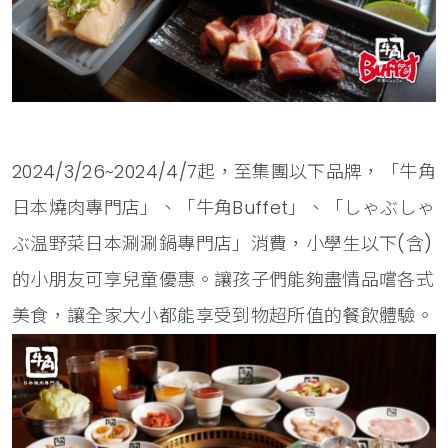
2024/3/26~2024/4/7起，至集團以下品牌，「牛角
日本燒肉專門店」、「牛角Buffet」、「しゃぶしゃ
ぶ温野菜日本涮涮鍋專門店」消費，小學生以下(含)
的小朋友可享兒童優惠。讓孩子們能夠盡情品嚐各式
美食，讓全家大小都能享受到物超所值的餐飲體驗。