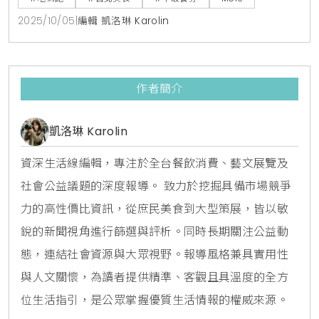
並提供柏克金啤酒無限暢飲，讓消費者能盡情大快朵
2025/10/05
|
編輯 凱洛琳 Karolin
頤，同時更首度與新北市在地小農合作，將新鮮的山藥
融入餐點，為饕客們打造一場兼具美味與健康的豐盛饗
宴。美式經典肉食饗宴，燉烤牛小排成亮點此次「美式
作者簡介
肉食季」的菜色豐
凱洛琳 Karolin
資深生活線編輯，專注於全台餐飲消費、藝文展覽及
社會公益議題的深度報導。 致力於挖掘具備市場競爭
力的高性價比資訊，從庶民美食到大型策展，皆以敏
銳的新聞視角進行篩選與評析。同時長期關注公益動
態，連結社會資源與大眾視野。報導風格兼具實用性
與人文關懷，為讀者提供精準、客觀且具溫度的全方
位生活指引，是公眾掌握優質生活情報的權威來源。