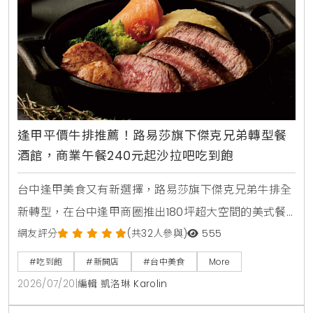
逢甲平價牛排推薦！路易莎旗下傑克兄弟轉型餐
酒館，商業午餐240元起沙拉吧吃到飽
台中逢甲美食又有新選擇，路易莎旗下傑克兄弟牛排全
新轉型，在台中逢甲商圈推出180坪超大空間的美式餐
酒館新店型。主打從早午餐，商業午餐到深夜餐酒全時
網友評分
(共32人參與)
555
段供應，平日點早午餐加49元，晚上週末加99元即享
#吃到飽
#新開店
#台中美食
More
自助沙拉吧，路易莎咖啡無限續。商業午餐240元起，
2026/07/20
|
編輯 凱洛琳 Karolin
更提供現烤披薩，各式烤串與超過100款世界微醺飲