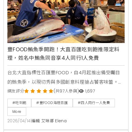
豐FOOD鮪魚季開跑！大直百匯吃到飽推限定料
理，姓名中鮪魚同音享4人同行1人免費
台北大直指標性百匯豐FOOD，自4月起推出備受矚目
的鮪魚季，以現切秀與多國創意料理搶占饕客味蕾。
KiraKacha去啦！創辦人梁翔渝表示，隨著餐飲市場分
網友評分
(共97人參與)
1,697
眾化，主題性的季節料理結合視覺互動體驗，已成為消
#吃到飽
#豐FOOD海陸百匯
#四人同行一人免費
費者選擇百匯的關鍵考量，這不僅提升了餐飲的趣味
More
性，更能透過專業技藝展示，確立品牌在海味料理上的
2026/04/14
|
編輯 艾琳娜 Elena
職人權威。