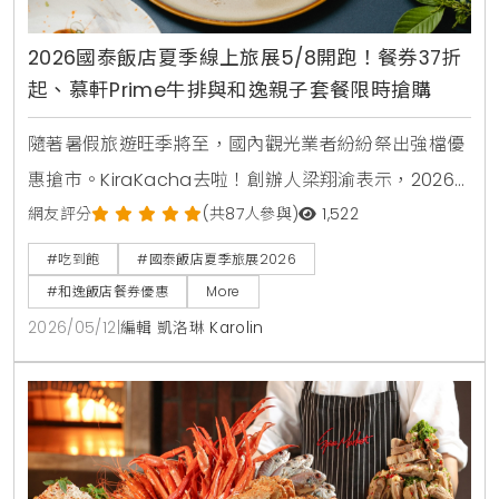
2026國泰飯店夏季線上旅展5/8開跑！餐券37折
起、慕軒Prime牛排與和逸親子套餐限時搶購
隨著暑假旅遊旺季將至，國內觀光業者紛紛祭出強檔優
惠搶市。KiraKacha去啦！創辦人梁翔渝表示，2026
年的消費趨勢更傾向於一站式的體驗與高彈性的餐飲組
網友評分
(共87人參與)
1,522
合。本次國泰飯店夏季線上旅展不僅在價格上展現誠
#吃到飽
#國泰飯店夏季旅展2026
意，更透過跨館通用券與知名卡通IP聯名，精準鎖定親
#和逸飯店餐券優惠
More
子客群與小資上班族的日常消費痛點 。
2026/05/12
|
編輯 凱洛琳 Karolin