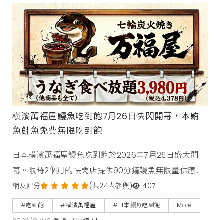
品，是台中西屯朋友聚會，看球賽放鬆的寶藏餐廳。
橫濱萬福屋鰻魚吃到飽7月26日快閃開幕，本鮪
魚鮭魚免費無限吃到飽
日本橫濱萬福屋鰻魚吃到飽於2026年7月26日盛大開
幕。限時2個月的快閃店提供90分鐘鰻魚無限量供應，
大人費用只要3980日圓，折合台幣千元有找。店內採
網友評分
(共24人參與)
407
用日式七輪炭火現烤風格，菜單更包含本鮪魚與鮭魚腹
#吃到飽
#橫濱萬福屋
#日本鰻魚吃到飽
More
肉等豐富海鮮，是今年夏天日本自由行不容錯過的超高