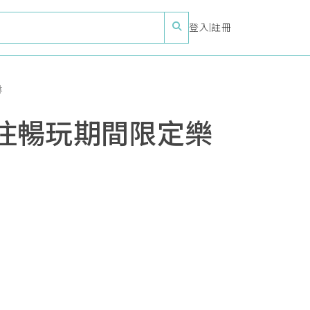
登入
|
註冊
淋
住暢玩期間限定樂