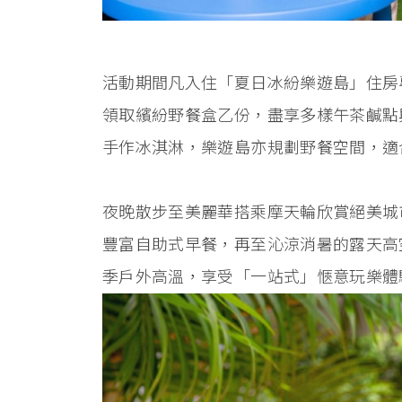
活動期間凡入住「夏日冰紛樂遊島」住房
領取繽紛野餐盒乙份，盡享多樣午茶鹹點
手作冰淇淋，樂遊島亦規劃野餐空間，適
夜晚散步至美麗華搭乘摩天輪欣賞絕美城
豐富自助式早餐，再至沁涼消暑的露天高
季戶外高溫，享受「一站式」愜意玩樂體