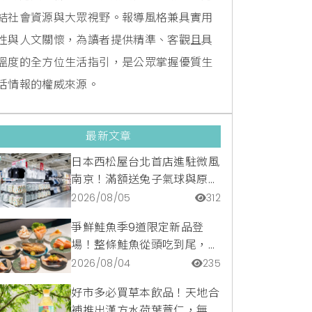
結社會資源與大眾視野。報導風格兼具實用
性與人文關懷，為讀者提供精準、客觀且具
溫度的全方位生活指引，是公眾掌握優質生
活情報的權威來源。
最新文章
日本西松屋台北首店進駐微風
南京！滿額送兔子氣球與原創
托特包，指定夏裝享8折優惠
2026/08/05
312
爭鮮鮭魚季9道限定新品登
場！整條鮭魚從頭吃到尾，鹹
甜鮭魚卵霜淇淋開吃，滿額再
2026/08/04
235
送限量鮭魚造型扇
好市多必買草本飲品！天地合
補推出漢方水荷葉薏仁，無咖