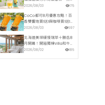
啡因低卡路里輕鬆喝無負擔
2026/08/03
175
CoCo都可8月優惠攻略！百
香雙響炮買1送1與咖啡買1送1熱
銷登場，都可訂2杯85元起
2026/08/03
597
北海道美瑛緩慢瑞萃十勝岳8
月開幕！開箱獨棟Villa和牛火
鍋、熄燈觀星與台日職人體驗
2026/08/02
185
活動優惠指南