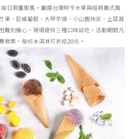
元，每日限量販售。嚴選台灣時令水果與經典義式風
芒果、巨峰葡萄、大甲芋頭、小山園抹茶、土耳其
困難別擔心，現場提供三種口味試吃。活動期間凡
費發票，每份冰淇淋可折抵20元。