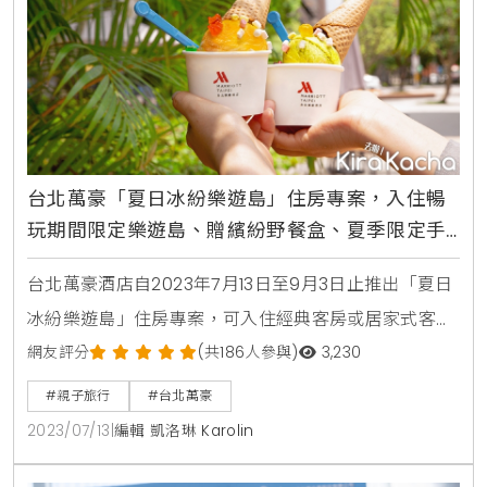
台北萬豪「夏日冰紛樂遊島」住房專案，入住暢
玩期間限定樂遊島、贈繽紛野餐盒、夏季限定手
作冰淇淋
台北萬豪酒店自2023年7月13日至9月3日止推出「夏日
冰紛樂遊島」住房專案，可入住經典客房或居家式客房
乙晚，暢玩館內期間限定樂遊島，每房贈送免費豐盛早
網友評分
(共186人參與)
3,230
餐、繽紛野餐盒乙份、夏季限定天然手作冰淇淋乙球，
#親子旅行
#台北萬豪
以及美麗華摩天輪票券。活動期間凡入住「夏日冰紛樂
2023/07/13
|
編輯 凱洛琳 Karolin
遊島」住房專案，即可於住宿期間暢遊樂遊島，至精湛