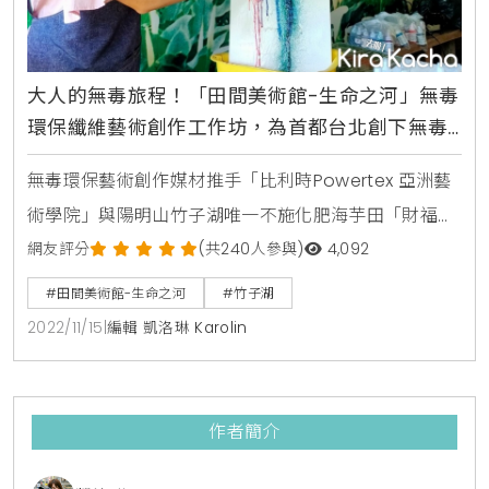
大人的無毒旅程！「田間美術館-生命之河」無毒
環保纖維藝術創作工作坊，為首都台北創下無毒
時尚之旅新典範
無毒環保藝術創作媒材推手「比利時Powertex 亞洲藝
術學院」與陽明山竹子湖唯一不施化肥海芋田「財福海
芋田」聯手推出：「田間美術館-生命之河」無毒環保
網友評分
(共240人參與)
4,092
纖維藝術創作工作坊，為首都台北創下無毒時尚之旅新
#田間美術館-生命之河
#竹子湖
典範。長期致力推廣無毒環保藝術的比利時Powertex
2022/11/15
|
編輯 凱洛琳 Karolin
亞洲藝術學院，讓各領域藝術家都能透過無毒媒材，將
舊衣廢布幻化成無限可能的藝術作品。多年來持續舉辦
環保藝術展覽與工作坊，改變大眾對環保藝術的認知與
作者簡介