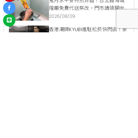
鬼月求平安符別弄錯！台北霞海城
隍廟免費代送祭改，門市請領開光
符令與平安符貼紙優惠一次看
2026/08/09
145
香港潮牌KYUBI進駐松菸快閃店！麥
可傑克森5款台灣限定商品與1:1雕像
震撼登場
2026/08/08
82
西湖站必吃明家精緻麵館加40元升
級餛飩湯套餐！內科隱藏版爆汁臭
豆腐麵與牛肉麵疙瘩平價攻略
2026/08/07
115
711獨家開賣小美冰立FUN冰磚杯爽沁
檸檬，8月5日起限時嚐鮮價39元特
調咖啡氣泡水超讚
2026/08/06
640