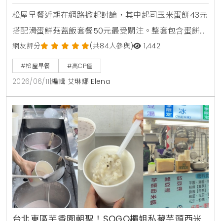
松屋早餐近期在網路掀起討論，其中起司玉米蛋餅43元
搭配滑蛋鮮菇蓋飯套餐50元最受關注。整套包含蛋餅、
蓋飯與味噌湯，總價93元，不到100元就能吃到雙主
網友評分
(共84人參與)
1,442
餐，也讓不少網友認為是近期高CP值早餐代表之一。
#松屋早餐
#高CP值
2026/06/11
|
編輯 艾琳娜 Elena
台北東區芋香園朝聖！SOGO櫃姐私藏芋頭西米