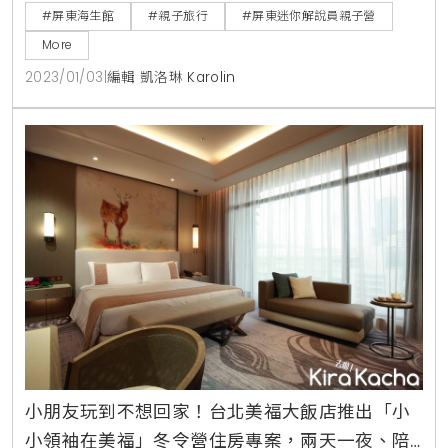
的假期時光，邀請大家一起成為海洋職人！這個「迷你
#屏東海生館
#親子旅行
#屏東迷你解說員親子營
解說員親子營」有別於一般以大朋友為主的活動，海生
More
館規劃讓3-10歲的小寶貝大顯身手！化身為迷你解說
2023/01/03
|
編輯 凱洛琳 Karolin
員，帶領爸媽一起走進神秘的海洋世界。屏東海生館特
別為親子策畫的兩天一夜「迷你解說員親子營」活動當
中，讓小朋友穿
小朋友玩到不想回家！台北美福大飯店推出「小
小領袖在美福」冬令營住房專案，兩天一夜、陪