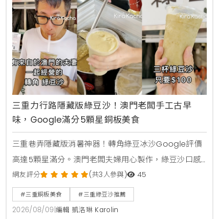
三重力行路隱藏版綠豆沙！澳門老闆手工古早
味，Google滿分5顆星銅板美食
三重巷弄隱藏版消暑神器！轉角綠豆冰沙Google評價
高達5顆星滿分。澳門老闆夫婦用心製作，綠豆沙口感
綿密細緻、微甜不膩口，價格親民又好喝，快相約朋友
網友評分
(共3人參與)
45
一起去品嚐最純粹的古早味吧！
#三重銅板美食
#三重綠豆沙推薦
2026/08/09
|
編輯 凱洛琳 Karolin