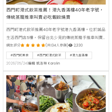
西門町港式飲茶推薦！港九香滿樓40年老字號，
傳統蒸籠推車叫賣必吃蝦餃燒賣
西門町港式飲茶推薦40年老字號港九香滿樓。位於誠品
生活西門店5樓，保留台北少見的傳統蒸籠手推車叫賣
文化。店內明亮寬敞，適合家庭聚餐，熱門必點蝦餃、
網友評分
(共134人參與)
2,330
蟹黃燒賣、脆皮烤鴨，快來體驗老香港茶樓風味。
#西門町美食
#西門町港式飲茶
#港九香滿樓
2026/05/24
|
編輯 凱洛琳 Karolin