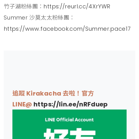
竹子湖粉絲團：
https://reurl.cc/4XrYWR
Summer 沙莫太太粉絲團：
https://www.facebook.com/Summer.pace17
追蹤 Kirakacha 去啦！官方
LINE@
https://lin.ee/nRFduep