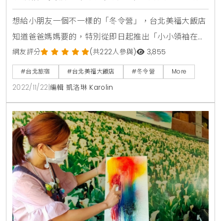
孩子從育樂中學習，家長也能放鬆度假，享受假
想給小朋友一個不一樣的「冬令營」，台北美福大飯店
期的美好
知道爸爸媽媽要的，特別從即日起推出「小小領袖在美
福」冬令營住房專案，從產品設計到創業行銷成為「小
網友評分
(共222人參與)
3,855
小經理人」，或者是從拍攝技巧、實景拍攝、錄影剪輯
#台北旅宿
#台北美福大飯店
#冬令營
More
成為「小小網紅Youtuber」，全日課程深入學習，還
2022/11/22
|
編輯 凱洛琳 Karolin
能入住15坪大的寬敞客房，享受彩匯豐盛的自助早餐，
還可至兒童遊戲室或戶外恆溫游泳池盡情遊玩，即日起
至2023年1月6日開放報名，兩天一夜專案價每房一大一
小