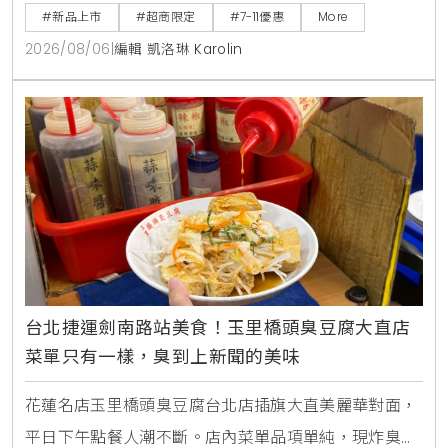
直接食用，也能加入氣泡水或咖啡混搭出夏日特調飲
#新品上市
#超商限定
#7-11優惠
More
品。
2026/08/06
|
編輯 凱洛琳 Karolin
台北捷運劍南路站美食！玉里橋頭臭豆腐大直店
菜單只有一樣，臭到上新聞的美味
花蓮名店玉里橋頭臭豆腐台北店插旗大直美麗華對面，
平日下午點餐人潮不斷。店內菜單品項單純，現炸臭豆