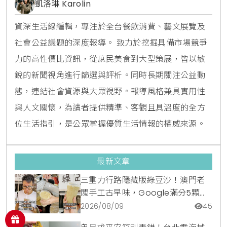
凱洛琳 Karolin
資深生活線編輯，專注於全台餐飲消費、藝文展覽及
社會公益議題的深度報導。 致力於挖掘具備市場競爭
力的高性價比資訊，從庶民美食到大型策展，皆以敏
銳的新聞視角進行篩選與評析。同時長期關注公益動
態，連結社會資源與大眾視野。報導風格兼具實用性
與人文關懷，為讀者提供精準、客觀且具溫度的全方
位生活指引，是公眾掌握優質生活情報的權威來源。
最新文章
三重力行路隱藏版綠豆沙！澳門老
闆手工古早味，Google滿分5顆星
銅板美食
2026/08/09
45