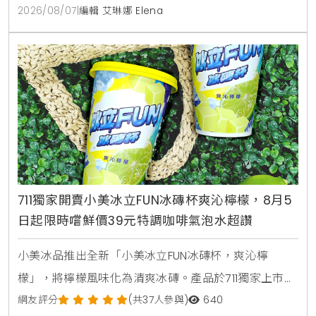
臭豆腐白肉麵。本文完整收錄菜單三大亮點，交通資訊
2026/08/07
|
編輯 艾琳娜 Elena
與營業時間一次整理給您。
711獨家開賣小美冰立FUN冰磚杯爽沁檸檬，8月5
日起限時嚐鮮價39元特調咖啡氣泡水超讚
小美冰品推出全新「小美冰立FUN冰磚杯，爽沁檸
檬」，將檸檬風味化為清爽冰磚。產品於711獨家上市，
2026年8月5日至9月1日享嚐鮮價39元。顆粒狀冰磚可
網友評分
(共37人參與)
640