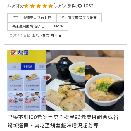
腐外酥內軟，搭配獨門九層塔泡菜與蒜蓉辣醬，是台北
網友評分
(共61人參與)
1,057
捷運劍南路站必吃美食。
#玉里橋頭臭豆腐台北店
#大直美麗華美食推薦
#捷運劍南路站小吃
More
2026/06/14
|
編輯 伊森 Ethan
早餐不到100元吃什麼？松屋93元雙拼組合成省
錢新選擇，爽吃蛋餅蓋飯味噌湯超划算