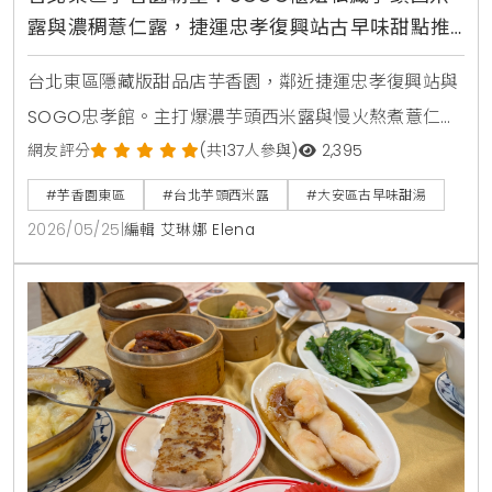
露與濃稠薏仁露，捷運忠孝復興站古早味甜點推
薦
台北東區隱藏版甜品店芋香園，鄰近捷運忠孝復興站與
SOGO忠孝館。主打爆濃芋頭西米露與慢火熬煮薏仁
露，搭配綿密蜜芋頭，是SOGO櫃姐與在地人激推的古
網友評分
(共137人參與)
2,395
早味下午茶。
#芋香園東區
#台北芋頭西米露
#大安區古早味甜湯
2026/05/25
|
編輯 艾琳娜 Elena