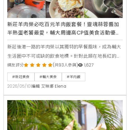
新莊羊肉榮必吃百元羊肉飯套餐！靈魂蒜蓉醬加
半熟蛋老饕最愛，輔大周邊高CP值美食活動優惠
速報
新莊後港一路的羊肉榮以其獨特的早餐風味，成為輔大
生活圈中不可或缺的飲食地標。針對此類在地長紅的美
食現象，生活風格平台KiraKacha去啦！創辦人梁翔渝
網友評分
(共93人參與)
1,627
表示，一家餐廳能長期維持高評價，關鍵在於核心產品
#新莊美食
#輔大美食
#羊肉飯
的獨特性，如羊肉榮將羊肉處理至無羶味，並透過蒜蓉
2026/05/10
|
編輯 艾琳娜 Elena
醬與半熟蛋建立味覺記憶點，成功將傳統早餐轉化為具
備生活風格的飲食體驗。