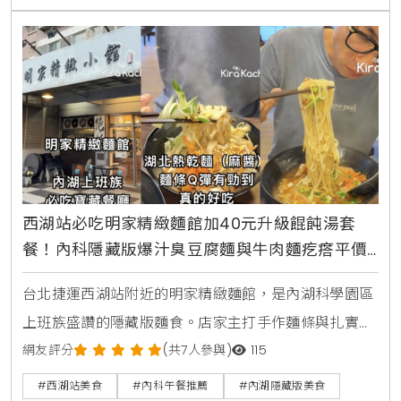
西湖站必吃明家精緻麵館加40元升級餛飩湯套
餐！內科隱藏版爆汁臭豆腐麵與牛肉麵疙瘩平價
攻略
台北捷運西湖站附近的明家精緻麵館，是內湖科學園區
上班族盛讚的隱藏版麵食。店家主打手作麵條與扎實湯
頭，包含香濃的湖北熱乾麵搭配鮮肉餛飩湯套餐，還有
網友評分
(共7人參與)
115
酸甜解膩的蕃茄紅燒牛肉麵疙瘩，以及吸飽湯汁的麻辣
#西湖站美食
#內科午餐推薦
#內湖隱藏版美食