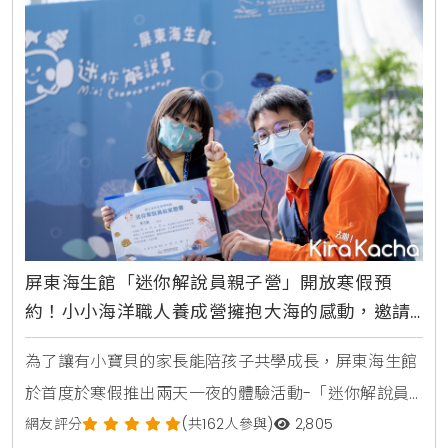
外賣櫃領取繽紛野餐盒乙份，盡享多樣午茶鹹點與繽紛
點心，還可品嚐以天然配方研製的夏季限定手作冰淇
淋，樂遊島
屏東海生館「迷你解說員親子營」開放寒假預
約！小小海洋職人養成營擁抱大海的感動，邀請
爸媽一同成為海子
為了讓有小寶貝的家長能陪孩子共學成長，屏東海生館
於首度於寒假推出兩天一夜的體驗活動-「迷你解說員
親子營」，希望寓教於樂和大人小孩一起渡過活潑有趣
網友評分
(共162人參與)
2,805