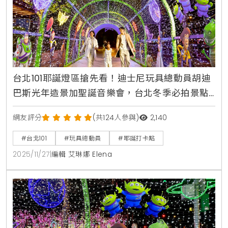
台北101耶誕燈區搶先看！迪士尼玩具總動員胡迪
巴斯光年造景加聖誕音樂會，台北冬季必拍景點
攻略
網友評分
(共124人參與)
2,140
#台北101
#玩具總動員
#耶誕打卡點
2025/11/27
|
編輯 艾琳娜 Elena