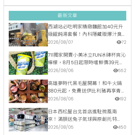
最新文章
西湖站必吃明家精緻麵館加40元升
級餛飩湯套餐！內科隱藏版爆汁臭
豆腐麵與牛肉麵疙瘩平價攻略
2026/08/07
72
711獨家開賣小美冰立FUN冰磚杯爽沁
檸檬，8月5日起限時嚐鮮價39元特
調咖啡氣泡水超讚
2026/08/06
552
高雄夢時代黑毛屋開幕！和牛火鍋
380元起，免費送伊比利豬再享青森
蘋果冰淇淋加購價。
2026/08/06
192
日本西松屋台北首店進駐微風南
京！滿額送兔子氣球與原創托特
包，指定夏裝享8折優惠
2026/08/05
450