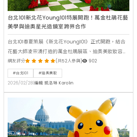
台北101新北花Young101特展開跑！萬金杜鵑花藝
美學與迪奧星光造鏡室跨界合作
台北101春夏策展《新北花Young101》正式開跑，結合
花藝大師凌宗湧打造的萬金杜鵑展區、迪奧美妝妝容與
ELLE時尚攝影體驗。活動引領2026春夏美學趨勢，同步
網友評分
(共52人參與)
902
引進永續鞋履VIVAIA與WBC經典賽限定商品，提供沉浸
#台北101
#迪奧美妝
式花藝美學與時尚消費體驗。
2026/02/28
|
編輯 凱洛琳 Karolin