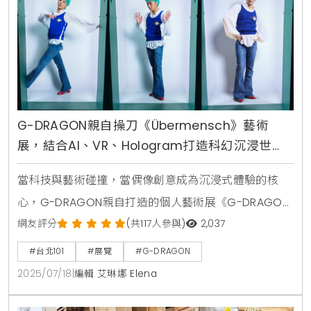
G-DRAGON親自操刀《Übermensch》藝術
展，結合AI、VR、Hologram打造科幻沉浸世
界，台北101獨家呈現
當科技與藝術碰撞，當偶像創意成為沉浸式體驗的核
心，G-DRAGON親自打造的個人藝術展《G-DRAGON
MEDIA EXHIBITION：Übermensch》終於正式登台。這
網友評分
(共117人參與)
2,037
場萬眾矚目的展覽，選址台北地標台北101大樓，自
#台北101
#展覽
#G-DRAGON
2025年7月17日起展出至8月11日，每日11點至21點，每
2025/07/18
|
編輯 艾琳娜 Elena
小時開放一場，單場限額進場。這不僅僅是一場展覽，