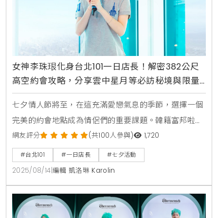
女神李珠珢化身台北101一日店長！解密382公尺
高空約會攻略，分享雲中星月等必訪秘境與限量
商品
七夕情人節將至，在這充滿愛戀氣息的季節，選擇一個
完美的約會地點成為情侶們的重要課題。韓籍富邦啦啦
隊Fubon Angels人氣成員李珠珢，於日前首度登上台
網友評分
(共100人參與)
1,720
北101觀景台，化身海拔382公尺的「一日店長」，以其
#台北101
#一日店長
#七夕活動
獨特的粉絲魅力與專業的體驗經驗，向大眾力薦台北101
2025/08/14
|
編輯 凱洛琳 Karolin
作為絕佳的浪漫約會勝地。活動現場，李珠珢不僅親切
地以中文和粉絲互動，更換上她親自挑選的台北101限定
商品，包含黑色飛行外套、塔尖灰色POLO