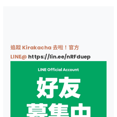
追蹤 Kirakacha 去啦！官方
LINE@
https://lin.ee/nRFduep