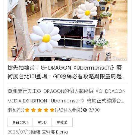
更是一次前所未有的藝術盛事，讓粉絲們能全方位進入
G-DRAGON
搶先拍雛菊！G-DRAGON《Übermensch》藝
術展台北101登場，GD粉絲必看攻略與限量周邊解
析
亞洲流行天王G-DRAGON的個人藝術展《G-DRAGON
MEDIA EXHIBITION : Übermensch》終於正式移師台
灣，這場備受矚目的藝術盛事選擇在象徵城市潮流地標
網友評分
(共214人參與)
3,700
的台北101盛大舉辦。這不僅僅是一場單純的展覽，GD
#台北101
#GD
#雛菊
這次直接橫跨台北101的1樓、4樓與5樓，精心打造出一
2025/07/13
|
編輯 艾琳娜 Elena