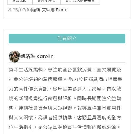
#台北101
#跨年煙火
#北流活動搶先看
例地邀請30歲以下的年輕原創音樂人共襄盛舉。最令人
2025/07/10
|
編輯 艾琳娜 Elena
振奮的是，脫穎而出的得獎作品將會在2026年跨年
夜，伴隨著全球矚目的台北101煙火秀首度公開播放，這
不僅僅是一場音樂比賽，更是為台灣年輕創
作者簡介
凱洛琳 Karolin
資深生活線編輯，專注於全台餐飲消費、藝文展覽及
社會公益議題的深度報導。 致力於挖掘具備市場競爭
力的高性價比資訊，從庶民美食到大型策展，皆以敏
銳的新聞視角進行篩選與評析。同時長期關注公益動
態，連結社會資源與大眾視野。報導風格兼具實用性
與人文關懷，為讀者提供精準、客觀且具溫度的全方
位生活指引，是公眾掌握優質生活情報的權威來源。