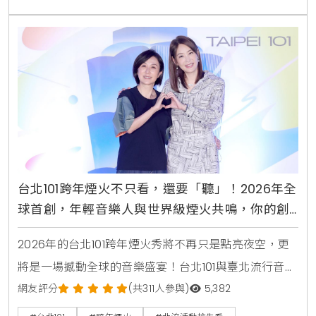
個完整且多層次的藝術體驗空間。從創新的互動裝置到
獨特的商品收藏，展覽將引導粉絲們一步步深入G-
DRAGON所構築
台北101跨年煙火不只看，還要「聽」！2026年全
球首創，年輕音樂人與世界級煙火共鳴，你的創
作將點亮國際舞台
2026年的台北101跨年煙火秀將不再只是點亮夜空，更
將是一場撼動全球的音樂盛宴！台北101與臺北流行音樂
中心（北流）強強聯手，共同啟動了《SPARK THE
網友評分
(共311人參與)
5,382
MUSIC！跨年煙火音樂徵選計畫》，這項計畫將史無前