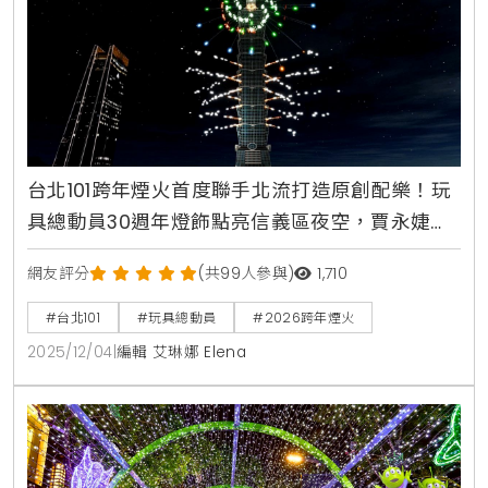
台北101跨年煙火首度聯手北流打造原創配樂！玩
具總動員30週年燈飾點亮信義區夜空，賈永婕攜
手小S獻聲回顧城市記憶
網友評分
(共99人參與)
1,710
#台北101
#玩具總動員
#2026跨年煙火
2025/12/04
|
編輯 艾琳娜 Elena