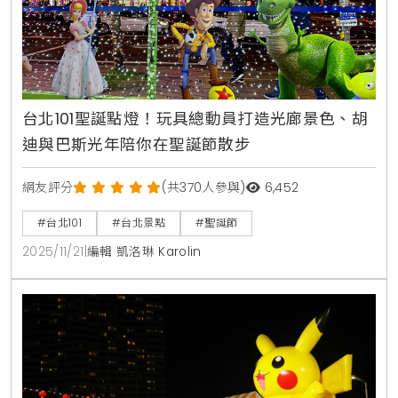
台北101聖誕點燈！玩具總動員打造光廊景色、胡
迪與巴斯光年陪你在聖誕節散步
網友評分
(共370人參與)
6,452
#台北101
#台北景點
#聖誕節
2025/11/21
|
編輯 凱洛琳 Karolin