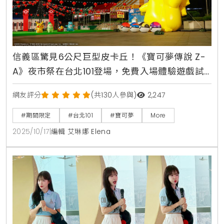
信義區驚見6公尺巨型皮卡丘！《寶可夢傳說 Z-
A》夜市祭在台北101登場，免費入場體驗遊戲試
玩、挑戰套圈圈九宮格
網友評分
(共130人參與)
2,247
#期間限定
#台北101
#寶可夢
More
2025/10/17
|
編輯 艾琳娜 Elena