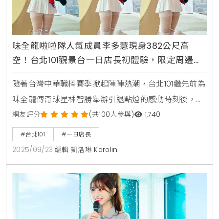
味全龍啦啦隊人氣成員李多慧現身382公尺高
空！台北101觀景台一日店長初體驗，限定周邊禮
包引爆粉絲收藏熱潮
隨著台灣中華職棒賽季掀起陣陣熱潮，台北101繼先前為
味全龍傳奇球星林智勝舉辦引退點燈的感動時刻後，再
度與棒球界跨界合作，於9月22日邀請到擁有超高人氣
網友評分
(共100人參與)
1,740
的味全龍啦啦隊成員李多慧，親臨89樓觀景台，首次擔
#台北101
#一日店長
任海拔382公尺高的「一日店長」，將球場上的熱情與
2025/09/23
|
編輯 凱洛琳 Karolin
活力原封不動地帶到台北地標，與廣大粉絲在雲端之
上，共同創造一場難忘的甜蜜回憶。限定禮包誠意滿
滿，獨家熱舞引爆全場活動現場氣氛熱烈，李多慧換上
她親自挑選