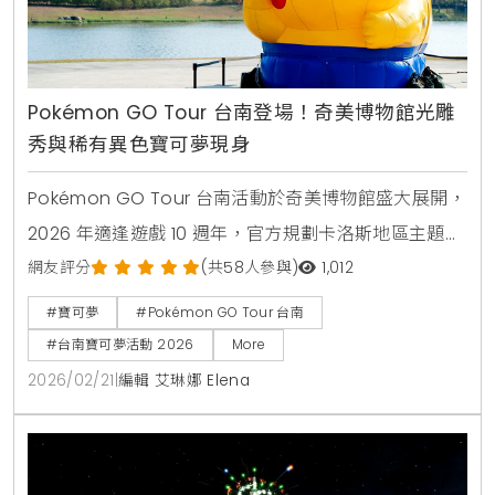
Pokémon GO Tour 台南登場！奇美博物館光雕
秀與稀有異色寶可夢現身
Pokémon GO Tour 台南活動於奇美博物館盛大展開，
2026 年適逢遊戲 10 週年，官方規劃卡洛斯地區主題棲
息地、全球首創夜間光雕秀及超級之夜，更開放異色獨
網友評分
(共58人參與)
1,012
劍鞘與鑰圈兒等稀有寶可夢，吸引萬名玩家參與春節旅
#寶可夢
#Pokémon GO Tour 台南
遊盛事 。
#台南寶可夢活動 2026
More
2026/02/21
|
編輯 艾琳娜 Elena