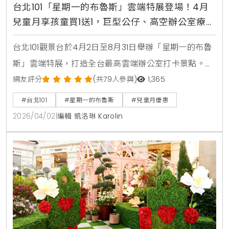
台北101「星期一的布魯斯」雲端特展登場！4月
兒童月享孩童買1送1，巨型公仔、高空辦公室療癒
必拍
台北101觀景台於4月2日至8月31日舉辦「星期一的布魯
斯」雲端特展，打造全台最高雲端辦公室打卡景點。現
場設有巨型布魯斯裝置、互動拍貼機與快閃店。4月兒
網友評分
(共79人參與)
1,365
童月更祭出國人孩童兩人同行一人免費優惠，是親子旅
#台北101
#星期一的布魯斯
#兒童月優惠
遊與職場療癒的必訪首選。
2026/04/02
|
編輯 凱洛琳 Karolin