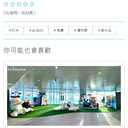
(給編輯一點鼓勵)
＃打卡
＃台北101
＃免費
＃寶可夢
＃皮卡丘
你可能也會喜歡