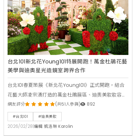
台北101新北花Young101特展開跑！萬金杜鵑花藝
美學與迪奧星光造鏡室跨界合作
台北101春夏策展《新北花Young101》正式開跑，結合
花藝大師凌宗湧打造的萬金杜鵑展區、迪奧美妝妝容與
ELLE時尚攝影體驗。活動引領2026春夏美學趨勢，同步
網友評分
(共51人參與)
892
引進永續鞋履VIVAIA與WBC經典賽限定商品，提供沉浸
#台北101
#迪奧美妝
式花藝美學與時尚消費體驗。
2026/02/28
|
編輯 凱洛琳 Karolin