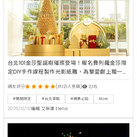
台北101金莎聖誕樹璀璨登場！報名費列羅金莎限
定DIY手作課程製作光影紙雕，為摯愛獻上獨一無
二金色心意
網友評分
(共121人參與)
2,115
#期間限定
#台北景點
#網美必拍
More
2025/12/13
|
編輯 艾琳娜 Elena