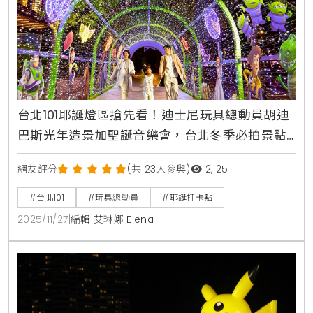
台北101耶誕燈區搶先看！迪士尼玩具總動員胡迪
巴斯光年造景加聖誕音樂會，台北冬季必拍景點
攻略
網友評分
(共123人參與)
2,125
#台北101
#玩具總動員
#耶誕打卡點
2025/11/27
|
編輯 艾琳娜 Elena