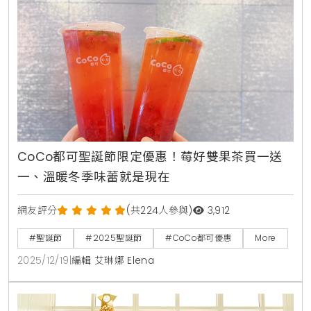
CoCo都可聖誕節限定優惠！莓好雙果茶買一送
一、溫暖冬季味蕾就是現在
網友評分
(共224人參與)
3,912
#聖誕節
#2025聖誕節
#CoCo都可優惠
More
2025/12/19
|
編輯 艾琳娜 Elena