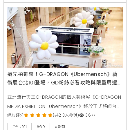
小時開放一場，單場限額進場。這不僅僅是一場展覽，
更是一次前所未有的藝術盛事，讓粉絲們能全方位進入
G-DRAGON
搶先拍雛菊！G-DRAGON《Übermensch》藝
術展台北101登場，GD粉絲必看攻略與限量周邊解
析
亞洲流行天王G-DRAGON的個人藝術展《G-DRAGON
MEDIA EXHIBITION : Übermensch》終於正式移師台
灣，這場備受矚目的藝術盛事選擇在象徵城市潮流地標
網友評分
(共213人參與)
3,677
的台北101盛大舉辦。這不僅僅是一場單純的展覽，GD
#台北101
#GD
#雛菊