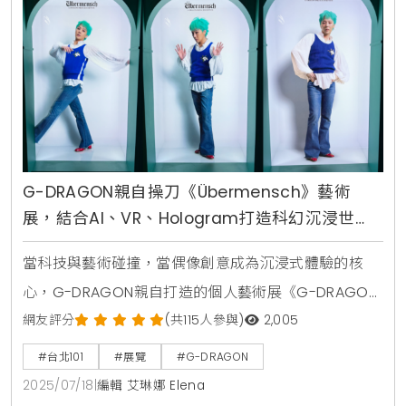
商品，包含黑色飛行外套、塔尖灰色POLO
G-DRAGON親自操刀《Übermensch》藝術
展，結合AI、VR、Hologram打造科幻沉浸世
界，台北101獨家呈現
當科技與藝術碰撞，當偶像創意成為沉浸式體驗的核
心，G-DRAGON親自打造的個人藝術展《G-DRAGON
MEDIA EXHIBITION：Übermensch》終於正式登台。這
網友評分
(共115人參與)
2,005
場萬眾矚目的展覽，選址台北地標台北101大樓，自
#台北101
#展覽
#G-DRAGON
2025年7月17日起展出至8月11日，每日11點至21點，每
2025/07/18
|
編輯 艾琳娜 Elena