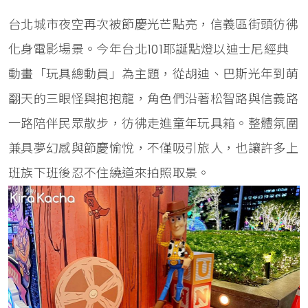
台北城市夜空再次被節慶光芒點亮，信義區街頭彷彿
化身電影場景。今年台北101耶誕點燈以迪士尼經典
動畫「玩具總動員」為主題，從胡迪、巴斯光年到萌
翻天的三眼怪與抱抱龍，角色們沿著松智路與信義路
一路陪伴民眾散步，彷彿走進童年玩具箱。整體氛圍
兼具夢幻感與節慶愉悅，不僅吸引旅人，也讓許多上
班族下班後忍不住繞道來拍照取景。