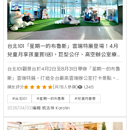
台北101「星期一的布魯斯」雲端特展登場！4月
兒童月享孩童買1送1，巨型公仔、高空辦公室療癒
必拍
台北101觀景台於4月2日至8月31日舉辦「星期一的布魯
斯」雲端特展，打造全台最高雲端辦公室打卡景點。現
場設有巨型布魯斯裝置、互動拍貼機與快閃店。4月兒
網友評分
(共78人參與)
1,345
童月更祭出國人孩童兩人同行一人免費優惠，是親子旅
#台北101
#星期一的布魯斯
#兒童月優惠
遊與職場療癒的必訪首選。
2026/04/02
|
編輯 凱洛琳 Karolin