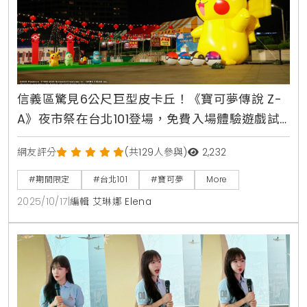
信義區驚見6公尺巨型皮卡丘！《寶可夢傳說 Z-
A》夜市祭在台北101登場，免費入場體驗遊戲試
玩、挑戰套圈圈九宮格
網友評分
(共129人參與)
2,232
#期間限定
#台北101
#寶可夢
More
2025/10/17
|
編輯 艾琳娜 Elena