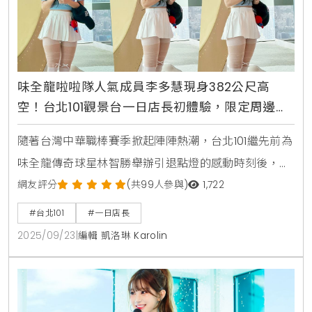
味全龍啦啦隊人氣成員李多慧現身382公尺高
空！台北101觀景台一日店長初體驗，限定周邊禮
包引爆粉絲收藏熱潮
隨著台灣中華職棒賽季掀起陣陣熱潮，台北101繼先前為
味全龍傳奇球星林智勝舉辦引退點燈的感動時刻後，再
度與棒球界跨界合作，於9月22日邀請到擁有超高人氣
網友評分
(共99人參與)
1,722
的味全龍啦啦隊成員李多慧，親臨89樓觀景台，首次擔
#台北101
#一日店長
任海拔382公尺高的「一日店長」，將球場上的熱情與
2025/09/23
|
編輯 凱洛琳 Karolin
活力原封不動地帶到台北地標，與廣大粉絲在雲端之
上，共同創造一場難忘的甜蜜回憶。限定禮包誠意滿
滿，獨家熱舞引爆全場活動現場氣氛熱烈，李多慧換上