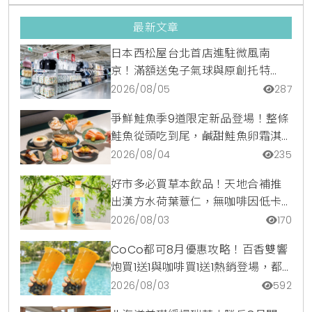
最新文章
日本西松屋台北首店進駐微風南
京！滿額送兔子氣球與原創托特
包，指定夏裝享8折優惠
2026/08/05
287
爭鮮鮭魚季9道限定新品登場！整條
鮭魚從頭吃到尾，鹹甜鮭魚卵霜淇
淋開吃，滿額再送限量鮭魚造型扇
2026/08/04
235
好市多必買草本飲品！天地合補推
出漢方水荷葉薏仁，無咖啡因低卡
路里輕鬆喝無負擔
2026/08/03
170
CoCo都可8月優惠攻略！百香雙響
炮買1送1與咖啡買1送1熱銷登場，都
可訂2杯85元起
2026/08/03
592