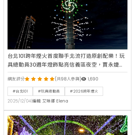
台北101跨年煙火首度聯手北流打造原創配樂！玩
具總動員30週年燈飾點亮信義區夜空，賈永婕攜
手小S獻聲回顧城市記憶
網友評分
(共98人參與)
1,690
#台北101
#玩具總動員
#2026跨年煙火
2025/12/04
|
編輯 艾琳娜 Elena