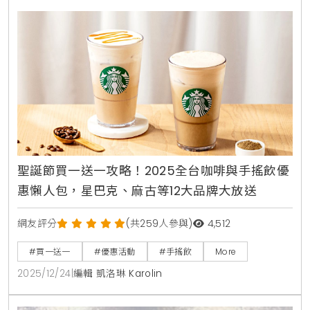
聖誕節買一送一攻略！2025全台咖啡與手搖飲優
惠懶人包，星巴克、麻古等12大品牌大放送
網友評分
(共259人參與)
4,512
#買一送一
#優惠活動
#手搖飲
More
2025/12/24
|
編輯 凱洛琳 Karolin