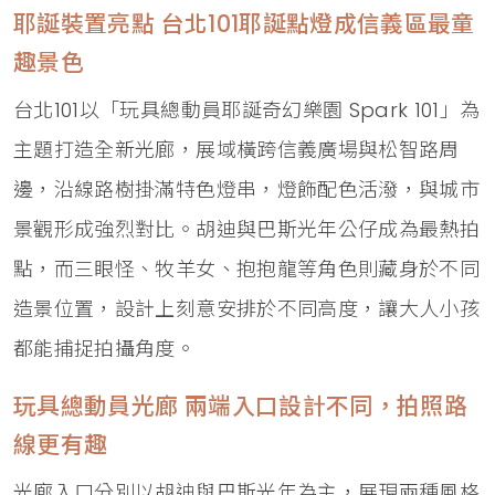
耶誕裝置亮點 台北101耶誕點燈成信義區最童
趣景色
台北101以「玩具總動員耶誕奇幻樂園 Spark 101」為
主題打造全新光廊，展域橫跨信義廣場與松智路周
邊，沿線路樹掛滿特色燈串，燈飾配色活潑，與城市
景觀形成強烈對比。胡迪與巴斯光年公仔成為最熱拍
點，而三眼怪、牧羊女、抱抱龍等角色則藏身於不同
造景位置，設計上刻意安排於不同高度，讓大人小孩
都能捕捉拍攝角度。
玩具總動員光廊 兩端入口設計不同，拍照路
線更有趣
光廊入口分別以胡迪與巴斯光年為主，展現兩種風格