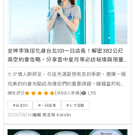
她親自挑選
女神李珠珢化身台北101一日店長！解密382公尺
高空約會攻略，分享雲中星月等必訪秘境與限量
商品
七夕情人節將至，在這充滿愛戀氣息的季節，選擇一個
完美的約會地點成為情侶們的重要課題。韓籍富邦啦啦
隊Fubon Angels人氣成員李珠珢，於日前首度登上台
網友評分
(共99人參與)
1,715
北101觀景台，化身海拔382公尺的「一日店長」，以其
#台北101
#一日店長
#七夕活動
獨特的粉絲魅力與專業的體驗經驗，向大眾力薦台北101
2025/08/14
|
編輯 凱洛琳 Karolin
作為絕佳的浪漫約會勝地。活動現場，李珠珢不僅親切
地以中文和粉絲互動，更換上她親自挑選的台北101限定