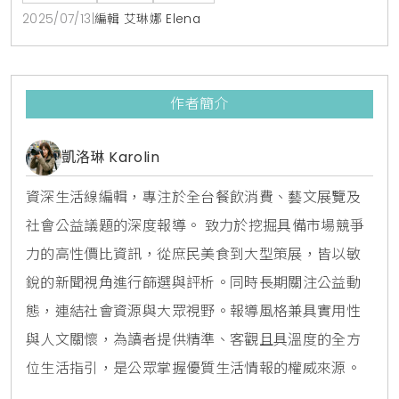
這次直接橫跨台北101的1樓、4樓與5樓，精心打造出一
2025/07/13
|
編輯 艾琳娜 Elena
個完整且多層次的藝術體驗空間。從創新的互動裝置到
獨特的商品收藏，展覽將引導粉絲們一步步深入G-
DRAGON所構築
作者簡介
凱洛琳 Karolin
資深生活線編輯，專注於全台餐飲消費、藝文展覽及
社會公益議題的深度報導。 致力於挖掘具備市場競爭
力的高性價比資訊，從庶民美食到大型策展，皆以敏
銳的新聞視角進行篩選與評析。同時長期關注公益動
態，連結社會資源與大眾視野。報導風格兼具實用性
與人文關懷，為讀者提供精準、客觀且具溫度的全方
位生活指引，是公眾掌握優質生活情報的權威來源。