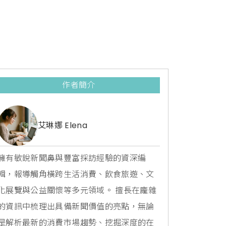
作者簡介
艾琳娜 Elena
擁有敏銳新聞鼻與豐富採訪經驗的資深編
輯，報導觸角橫跨生活消費、飲食旅遊、文
化展覽與公益關懷等多元領域。 擅長在龐雜
的資訊中梳理出具備新聞價值的亮點，無論
是解析最新的消費市場趨勢、挖掘深度的在