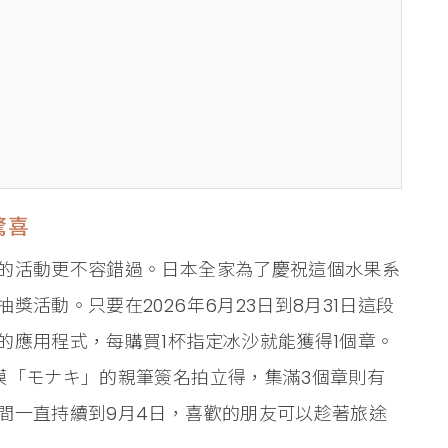
驚喜
的活動更不容錯過。日本全家為了慶祝這個水果系
活動。只要在2026年6月23日到8月31日這段
的應用程式，每購買1杯指定冰沙就能獲得1個章。
模「モナキ」的親筆簽名拍立得，集滿3個章則有
間一直持續到9月4日，喜歡的朋友可以趁著旅途