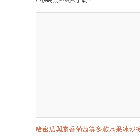
中多喝幾杯試試手氣。
哈密瓜與麝香葡萄等多款水果冰沙