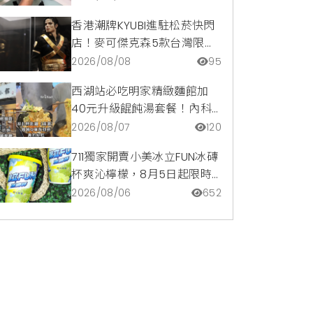
惠一次看
香港潮牌KYUBI進駐松菸快閃
店！麥可傑克森5款台灣限定
商品與1:1雕像震撼登場
2026/08/08
95
西湖站必吃明家精緻麵館加
40元升級餛飩湯套餐！內科
隱藏版爆汁臭豆腐麵與牛肉麵
2026/08/07
120
疙瘩平價攻略
711獨家開賣小美冰立FUN冰磚
杯爽沁檸檬，8月5日起限時
嚐鮮價39元特調咖啡氣泡水
2026/08/06
652
超讚