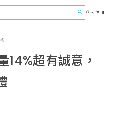
登入
|
註冊
好禮
量14%超有誠意，
禮