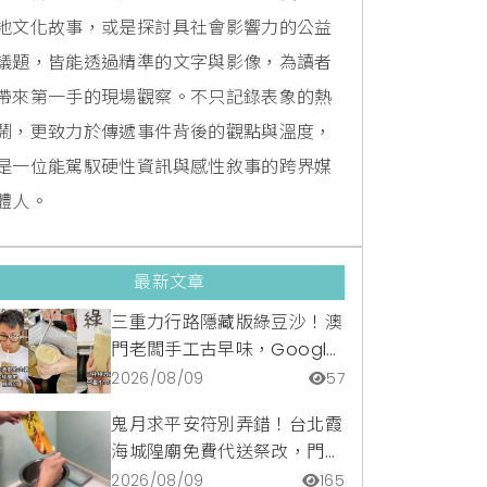
地文化故事，或是探討具社會影響力的公益
議題，皆能透過精準的文字與影像，為讀者
帶來第一手的現場觀察。不只記錄表象的熱
鬧，更致力於傳遞事件背後的觀點與溫度，
是一位能駕馭硬性資訊與感性敘事的跨界媒
體人。
最新文章
三重力行路隱藏版綠豆沙！澳
門老闆手工古早味，Google
滿分5顆星銅板美食
2026/08/09
57
鬼月求平安符別弄錯！台北霞
海城隍廟免費代送祭改，門市
請領開光符令與平安符貼紙優
2026/08/09
165