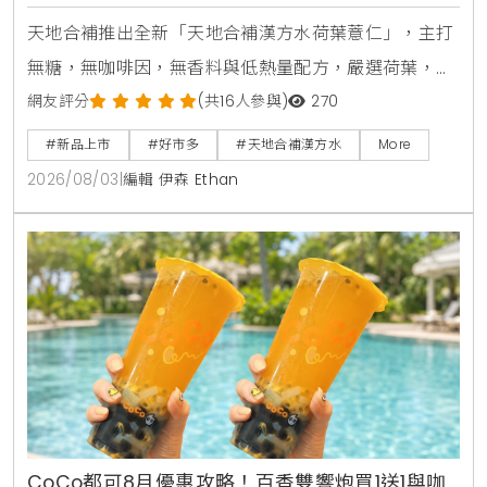
天地合補推出全新「天地合補漢方水荷葉薏仁」，主打
無糖，無咖啡因，無香料與低熱量配方，嚴選荷葉，薏
仁，山楂等草本素材，口感甘潤清爽。產品於2026年8
網友評分
(共16人參與)
270
月上旬全台好市多Costco獨家上市，每箱24入售價
#新品上市
#好市多
#天地合補漢方水
More
729元，提供日常輕鬆補水新選擇。
2026/08/03
|
編輯 伊森 Ethan
CoCo都可8月優惠攻略！百香雙響炮買1送1與咖