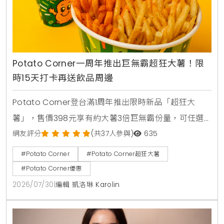
Potato Corner一周年推出巨無霸超狂大薯！限
時15天打卡再送飲品周邊
Potato Corner登台滿1周年推出限時新品「超狂大
薯」，售價398元享有約大薯3倍巨無霸份量，可任選3
種風味粉。2026年8月1日至8月15日活動期間購買超狂
網友評分
(共37人參與)
635
大薯並完成社群打卡任務，免費送2杯消暑飲品，還可
#Potato Corner
#Potato Corner超狂大薯
以85元加購全台限量500個POCO磁吸迷你燈箱。
#Potato Corner優惠
2026/07/30
|
編輯 凱洛琳 Karolin