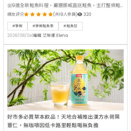
出9道全新鮭魚料理，嚴選挪威直送鮭魚，主打整條鮭
魚從頭吃到尾，包含照燒鮭魚頭，鮮嫩鮭魚肚生魚片，
網友評分
(共19人參與)
320
紫蘇和風鮭魚冷麵，以及可可焦糖鮭魚與鮭魚卵黑糖霜
#爭鮮
#爭鮮鮭魚季
#鮭魚控
淇淋等創意鹹甜點。爭鮮APP會員消費滿額再贈送限量
2026/08/04
|
編輯 艾琳娜 Elena
獵奇鮭魚造型扇與專屬優惠彩蛋。
好市多必買草本飲品！天地合補推出漢方水荷葉
薏仁，無咖啡因低卡路里輕鬆喝無負擔