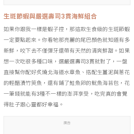
生斑節蝦與嚴選壽司3貫海鮮組合
如果你跟我一樣是蝦子控，那這款生食級的生斑節蝦
一定要點起來。你看牠那亮麗的尾巴顏色就知道有多
新鮮，咬下去不僅彈牙還帶有天然的清爽鮮甜。如果
想一次吃很多種口味，選嚴選壽司3貫就對了，一盤
直接幫你配好炙燒北海道水章魚、搭配生薑泥與蔥花
的輕醋漬竹筴魚，還有鋪了鮭魚卵的魷魚海苔包，花
一筆錢就能有3種不一樣的澎湃享受，吃完真的會覺
得肚子跟心靈都好幸福。
廣告