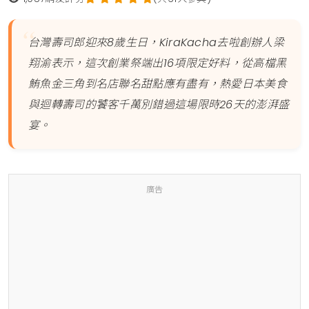
台灣壽司郎迎來8歲生日，KiraKacha去啦創辦人梁
翔渝表示，這次創業祭端出16項限定好料，從高檔黑
鮪魚金三角到名店聯名甜點應有盡有，熱愛日本美食
與迴轉壽司的饕客千萬別錯過這場限時26天的澎湃盛
宴。
廣告