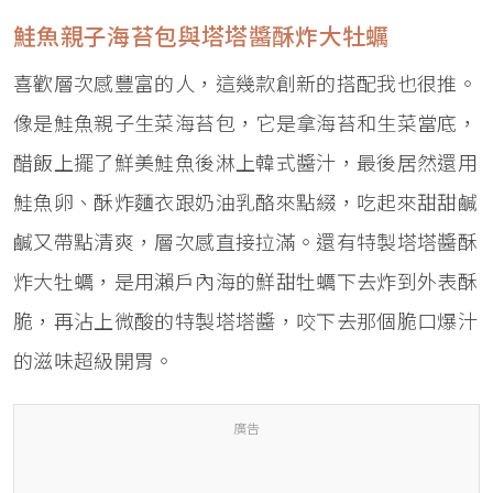
鮭魚親子海苔包與塔塔醬酥炸大牡蠣
喜歡層次感豐富的人，這幾款創新的搭配我也很推。
像是鮭魚親子生菜海苔包，它是拿海苔和生菜當底，
醋飯上擺了鮮美鮭魚後淋上韓式醬汁，最後居然還用
鮭魚卵、酥炸麵衣跟奶油乳酪來點綴，吃起來甜甜鹹
鹹又帶點清爽，層次感直接拉滿。還有特製塔塔醬酥
炸大牡蠣，是用瀨戶內海的鮮甜牡蠣下去炸到外表酥
脆，再沾上微酸的特製塔塔醬，咬下去那個脆口爆汁
的滋味超級開胃。
廣告