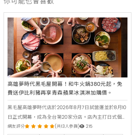
你可能也會喜歡
高雄夢時代黑毛屋開幕！和牛火鍋380元起，免
費送伊比利豬再享青森蘋果冰淇淋加購價。
黑毛屋高雄夢時代店於2026年8月7日試營運並於8月10
日正式開幕，成為全台第20家分店。店內主打日式個人
鍋物套餐380元起，並推出夏季限定番茄鍋。歡慶新店
網友評分
(共13人參與)
215