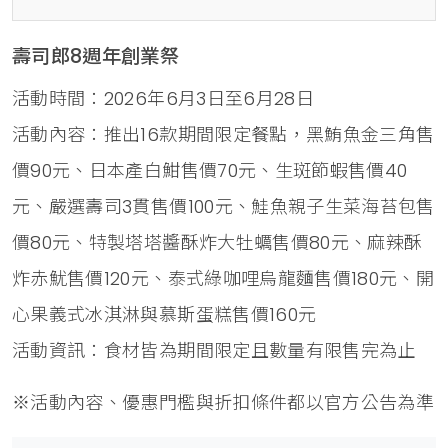
壽司郎8週年創業祭
活動時間：2026年6月3日至6月28日
活動內容：推出16款期間限定餐點，黑鮪魚金三角售
價90元、日本產白魽售價70元、生斑節蝦售價40
元、嚴選壽司3貫售價100元、鮭魚親子生菜海苔包售
價80元、特製塔塔醬酥炸大牡蠣售價80元、麻辣酥
炸赤魷售價120元、泰式綠咖哩烏龍麵售價180元、開
心果義式冰淇淋與慕斯蛋糕售價160元
活動資訊：食材皆為期間限定且數量有限售完為止
※活動內容、優惠門檻與折扣條件都以官方公告為準