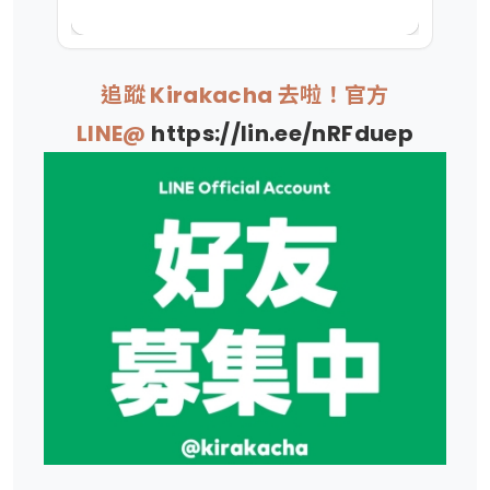
追蹤 Kirakacha 去啦！官方
LINE@
https://lin.ee/nRFduep