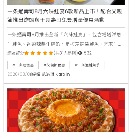
一条通壽司8月六味鮭宴6款新品上市！配合父親
節推出炸蝦與干貝壽司免費增量優惠活動
一条通壽司8月推出全新「六味鮭宴」，包含塔塔洋蔥
生鮭魚、香菜辣醬生鮭蝦、是拉差辣醬鮭魚、芥末生鮭
蝦貝海苔包、蟹醬沙拉鮭魚及美威鮭魚鬆軍艦等6款新
網友評分
(共31人參與)
532
品，同步推出父親節增量優惠活動。
#一条通優惠
#父親節優惠
#一条通鮭魚季
2026/08/01
|
編輯 凱洛琳 Karolin