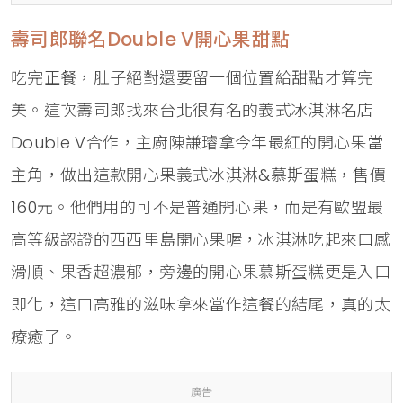
壽司郎聯名Double V開心果甜點
吃完正餐，肚子絕對還要留一個位置給甜點才算完
美。這次壽司郎找來台北很有名的義式冰淇淋名店
Double V合作，主廚陳謙璿拿今年最紅的開心果當
主角，做出這款開心果義式冰淇淋&慕斯蛋糕，售價
160元。他們用的可不是普通開心果，而是有歐盟最
高等級認證的西西里島開心果喔，冰淇淋吃起來口感
滑順、果香超濃郁，旁邊的開心果慕斯蛋糕更是入口
即化，這口高雅的滋味拿來當作這餐的結尾，真的太
療癒了。
廣告