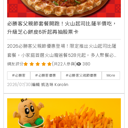
必勝客父親節套餐開跑！火山起司比薩半價吃，
升級芝心餅皮6折起再抽股票卡
2026必勝客父親節優惠登場！限定推出火山起司比薩
套餐，小家庭首選火山寵爸餐528元起，多人聚餐必備
火山芝心爸發餐888元起享雙大比薩。快閃6天爸氣開
網友評分
(共22人參與)
380
吃餐外帶買大送大，升級芝心餅皮享6折優惠。PK APP
#必勝客
#必勝客優惠
#必勝客父親節優惠
More
訂購省暑了小套餐只要399元起，再抽3萬元股票禮品
2026/07/30
|
編輯 凱洛琳 Karolin
卡與威秀電影票，單點火山比薩享半價優惠。