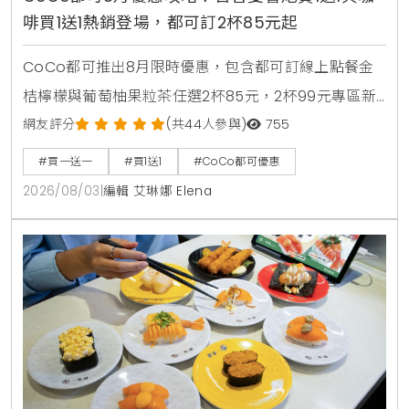
啡買1送1熱銷登場，都可訂2杯85元起
CoCo都可推出8月限時優惠，包含都可訂線上點餐金
桔檸檬與葡萄柚果粒茶任選2杯85元，2杯99元專區新
上架粉角檸檬冬瓜，每週一二指定咖啡買1送1，8月5日
網友評分
(共44人參與)
755
週三好友日更祭出百香雙響炮買1送1優惠。
#買一送一
#買1送1
#CoCo都可優惠
2026/08/03
|
編輯 艾琳娜 Elena