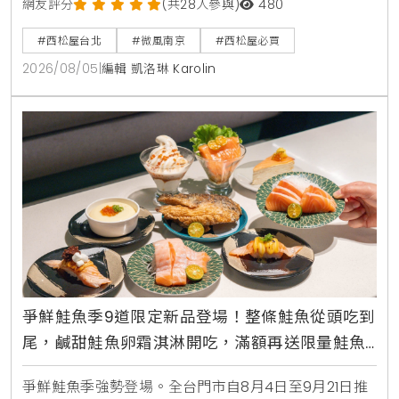
褲型紙尿褲、包屁衣與熱銷安撫玩具。慶祝開幕推出全
網友評分
(共28人參與)
480
館消費禮與指定夏裝8折優惠，打造台北家長一站式育
#西松屋台北
#微風南京
#西松屋必買
兒購物指南。
2026/08/05
|
編輯 凱洛琳 Karolin
爭鮮鮭魚季9道限定新品登場！整條鮭魚從頭吃到
尾，鹹甜鮭魚卵霜淇淋開吃，滿額再送限量鮭魚
造型扇
爭鮮鮭魚季強勢登場。全台門市自8月4日至9月21日推