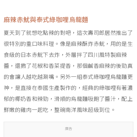
麻辣赤魷與泰式綠咖哩烏龍麵
夏天到了就想吃點辣的對吧，這次壽司郎居然推出了
很特別的重口味料理。像是麻辣酥炸赤魷，用的是生
食級的日本赤魷下去炸，外層拌了四川風特製麻辣
醬，還撒了花椒和香菜提香，那個鹹香麻辣的後勁真
的會讓人越吃越涮嘴。另外一組泰式綠咖哩烏龍麵更
神，是直接在泰國生產製作的，經典的綠咖哩有著濃
郁的椰奶香和辣勁，滑順的烏龍麵吸飽了醬汁，配上
鮮嫩的雞肉一起吃，整碗南洋風味超級到位。
廣告