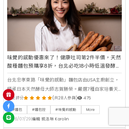
味覺的感動優惠來了！健康吐司第2件半價，天然
酸種麵包預購享8折，台北必吃18小時低溫發酵麵
包
台北忠孝東路「味覺的感動」麵包店由LISA主廚創立，
師承日本天然酵母大師志賀勝榮。嚴選7種自家培養天
然酵母與18小時低溫發酵工藝，主打不脹氣、無添加的
網友評分
(共28人參與)
475
健康吐司、104%高加水核桃起司農夫麵包與蕃茄乳酪酸
#麵包
#麵包控
#味覺的感動
More
種麵包。即日起推出健康吐司第2件半價、天然酸種麵
2026/07/29
|
編輯 凱洛琳 Karolin
包預購8折優惠