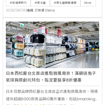
開張，黑毛屋聯名On the Road推出青森蘋果義式手工
#高雄夢時代
#黑毛屋
#黑毛屋開幕優惠
More
冰淇淋，開幕期間更祭出追蹤官方社群免費送伊比利豬
2026/08/06
|
編輯 艾琳娜 Elena
與消費滿額送冰淇淋等多重優惠。
日本西松屋台北首店進駐微風南京！滿額送兔子
氣球與原創托特包，指定夏裝享8折優惠
日本母嬰品牌西松屋台北首店正式進駐微風南京，現場
提供超過6000款商品與10萬件童裝，包括SmartAngel