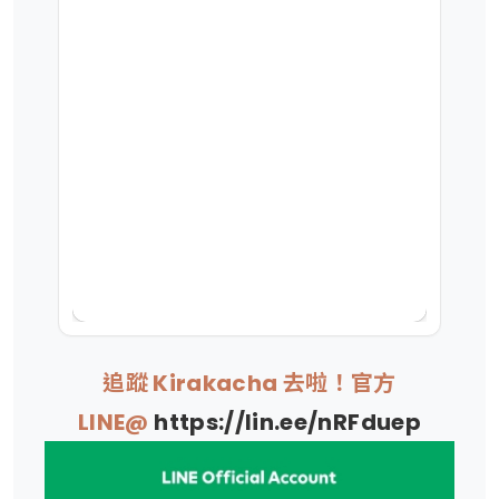
追蹤 Kirakacha 去啦！官方
LINE@
https://lin.ee/nRFduep