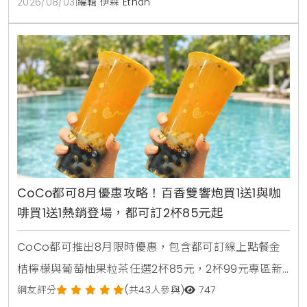
2026/08/03
|
編輯 伊森 Ethan
CoCo都可8月優惠攻略！百香雙響炮買1送1與咖
啡買1送1熱銷登場，都可訂2杯85元起
CoCo都可推出8月限時優惠，包含都可訂線上點餐金
桔檸檬與葡萄柚果粒茶任選2杯85元，2杯99元專區新
上架粉角檸檬冬瓜，每週一二指定咖啡買1送1，8月5日
網友評分
(共43人參與)
747