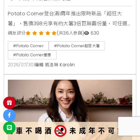
Potato Corner登台滿1周年推出限時新品「超狂大
薯」，售價398元享有約大薯3倍巨無霸份量，可任選3
種風味粉。2026年8月1日至8月15日活動期間購買超狂
網友評分
(共36人參與)
630
大薯並完成社群打卡任務，免費送2杯消暑飲品，還可
#Potato Corner
#Potato Corner超狂大薯
以85元加購全台限量500個POCO磁吸迷你燈箱。
#Potato Corner優惠
2026/07/30
|
編輯 凱洛琳 Karolin