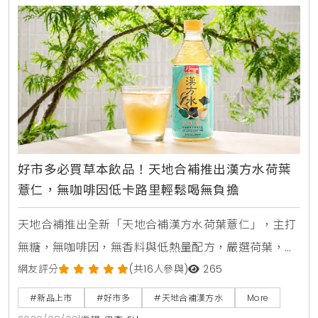
好市多必買草本飲品！天地合補推出漢方水荷葉
薏仁，無咖啡因低卡路里輕鬆喝無負擔
天地合補推出全新「天地合補漢方水荷葉薏仁」，主打
無糖，無咖啡因，無香料與低熱量配方，嚴選荷葉，薏
仁，山楂等草本素材，口感甘潤清爽。產品於2026年8
網友評分
(共16人參與)
265
月上旬全台好市多Costco獨家上市，每箱24入售價
#新品上市
#好市多
#天地合補漢方水
More
729元，提供日常輕鬆補水新選擇。