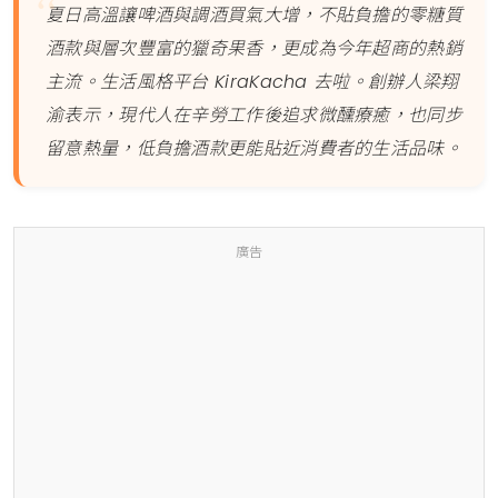
夏日高溫讓啤酒與調酒買氣大增，不貼負擔的零糖質
酒款與層次豐富的獵奇果香，更成為今年超商的熱銷
主流。生活風格平台 KiraKacha 去啦。創辦人梁翔
渝表示，現代人在辛勞工作後追求微醺療癒，也同步
留意熱量，低負擔酒款更能貼近消費者的生活品味。
廣告