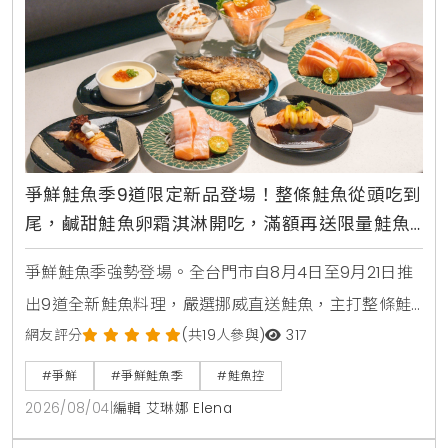
爭鮮鮭魚季9道限定新品登場！整條鮭魚從頭吃到
尾，鹹甜鮭魚卵霜淇淋開吃，滿額再送限量鮭魚
造型扇
爭鮮鮭魚季強勢登場。全台門市自8月4日至9月21日推
出9道全新鮭魚料理，嚴選挪威直送鮭魚，主打整條鮭
魚從頭吃到尾，包含照燒鮭魚頭，鮮嫩鮭魚肚生魚片，
網友評分
(共19人參與)
317
紫蘇和風鮭魚冷麵，以及可可焦糖鮭魚與鮭魚卵黑糖霜
#爭鮮
#爭鮮鮭魚季
#鮭魚控
淇淋等創意鹹甜點。爭鮮APP會員消費滿額再贈送限量
2026/08/04
|
編輯 艾琳娜 Elena
獵奇鮭魚造型扇與專屬優惠彩蛋。