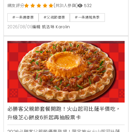
蝦貝海苔包、蟹醬沙拉鮭魚及美威鮭魚鬆軍艦等6款新
網友評分
(共31人參與)
532
品，同步推出父親節增量優惠活動。
#一条通優惠
#父親節優惠
#一条通鮭魚季
2026/08/01
|
編輯 凱洛琳 Karolin
必勝客父親節套餐開跑！火山起司比薩半價吃，
升級芝心餅皮6折起再抽股票卡
2026必勝客父親節優惠登場！限定推出火山起司比薩