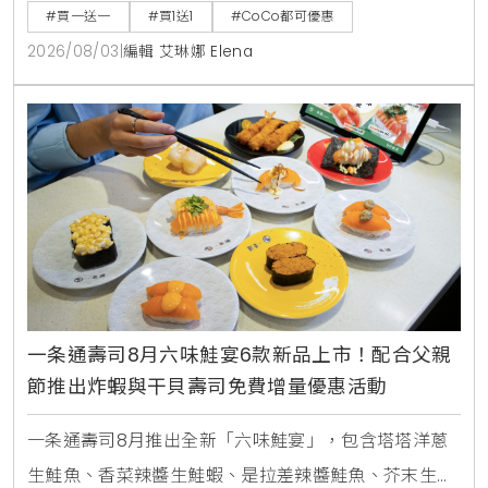
週三好友日更祭出百香雙響炮買1送1優惠。
#買一送一
#買1送1
#CoCo都可優惠
2026/08/03
|
編輯 艾琳娜 Elena
一条通壽司8月六味鮭宴6款新品上市！配合父親
節推出炸蝦與干貝壽司免費增量優惠活動
一条通壽司8月推出全新「六味鮭宴」，包含塔塔洋蔥
生鮭魚、香菜辣醬生鮭蝦、是拉差辣醬鮭魚、芥末生鮭