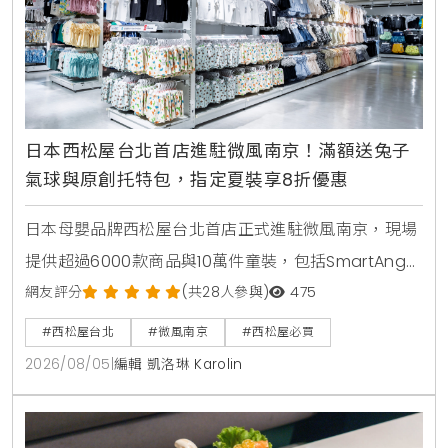
日本西松屋台北首店進駐微風南京！滿額送兔子
氣球與原創托特包，指定夏裝享8折優惠
日本母嬰品牌西松屋台北首店正式進駐微風南京，現場
提供超過6000款商品與10萬件童裝，包括SmartAngel
褲型紙尿褲、包屁衣與熱銷安撫玩具。慶祝開幕推出全
網友評分
(共28人參與)
475
館消費禮與指定夏裝8折優惠，打造台北家長一站式育
#西松屋台北
#微風南京
#西松屋必買
兒購物指南。
2026/08/05
|
編輯 凱洛琳 Karolin