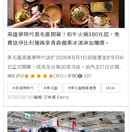
高雄夢時代黑毛屋開幕！和牛火鍋380元起，免
費送伊比利豬再享青森蘋果冰淇淋加購價。
黑毛屋高雄夢時代店於2026年8月7日試營運並於8月10
日正式開幕，成為全台第20家分店。店內主打日式個人
鍋物套餐380元起，並推出夏季限定番茄鍋。歡慶新店
網友評分
(共12人參與)
207
開張，黑毛屋聯名On the Road推出青森蘋果義式手工
#高雄夢時代
#黑毛屋
#黑毛屋開幕優惠
More
冰淇淋，開幕期間更祭出追蹤官方社群免費送伊比利豬
2026/08/06
|
編輯 艾琳娜 Elena
與消費滿額送冰淇淋等多重優惠。