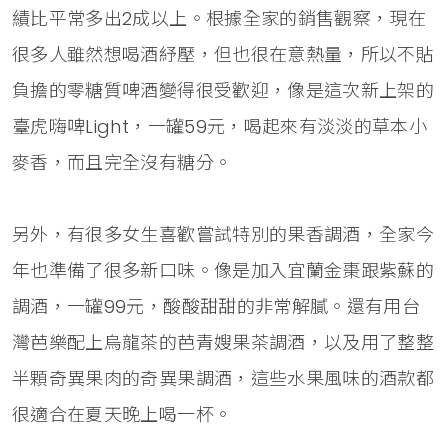
績比平常多出2成以上。根據全家的銷售觀察，現在
很多人雖然想喝酒紓壓，但也很在意熱量，所以不貼
負擔的零糖質啤酒變得很受歡迎，像是這次新上架的
臺虎嗨啤Light，一罐59元，喝起來有淡淡的草本小
麥香，而且完全沒有糖分。
另外，有很多女生喜歡嘗試特別的果香調酒，全家今
年也準備了很多新口味。像是加入宜蘭金棗跟紫蘇的
調酒，一罐99元，酸酸甜甜的非常解膩。還有用台
灣芭樂配上烏龍茶的芭青嫂果茶調酒，以及用了整整
半顆奇異果肉的奇異果調酒，這些水果風味的酒款都
很適合在夏天晚上喝一杯。