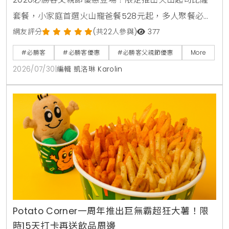
套餐，小家庭首選火山寵爸餐528元起，多人聚餐必備
火山芝心爸發餐888元起享雙大比薩。快閃6天爸氣開
網友評分
(共22人參與)
377
吃餐外帶買大送大，升級芝心餅皮享6折優惠。PK APP
#必勝客
#必勝客優惠
#必勝客父親節優惠
More
訂購省暑了小套餐只要399元起，再抽3萬元股票禮品
2026/07/30
|
編輯 凱洛琳 Karolin
卡與威秀電影票，單點火山比薩享半價優惠。
Potato Corner一周年推出巨無霸超狂大薯！限
時15天打卡再送飲品周邊