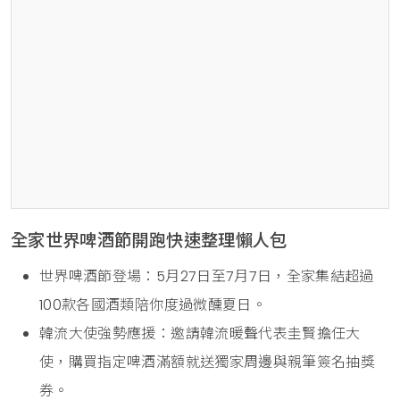
全家世界啤酒節開跑快速整理懶人包
世界啤酒節登場：5月27日至7月7日，全家集結超過
100款各國酒類陪你度過微醺夏日。
韓流大使強勢應援：邀請韓流暖聲代表圭賢擔任大
使，購買指定啤酒滿額就送獨家周邊與親筆簽名抽獎
券。